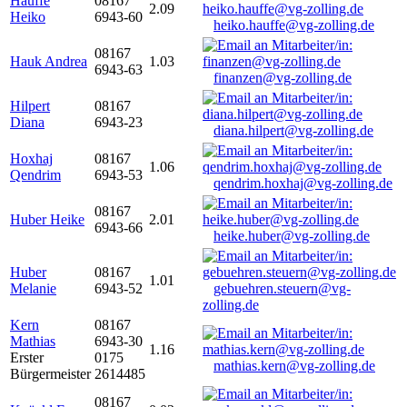
Hauffe
08167
2.09
Heiko
6943-60
heiko.hauffe@vg-zolling.de
08167
Hauk Andrea
1.03
6943-63
finanzen@vg-zolling.de
Hilpert
08167
Diana
6943-23
diana.hilpert@vg-zolling.de
Hoxhaj
08167
1.06
Qendrim
6943-53
qendrim.hoxhaj@vg-zolling.de
08167
Huber Heike
2.01
6943-66
heike.huber@vg-zolling.de
Huber
08167
1.01
Melanie
6943-52
gebuehren.steuern@vg-
zolling.de
Kern
08167
Mathias
6943-30
1.16
Erster
0175
mathias.kern@vg-zolling.de
Bürgermeister
2614485
08167