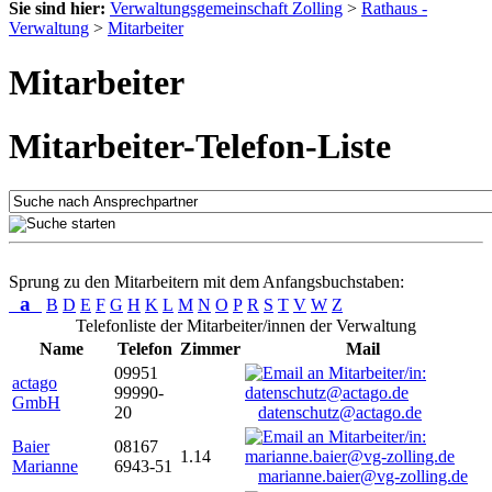
Sie sind hier:
Verwaltungsgemeinschaft Zolling
>
Rathaus -
Verwaltung
>
Mitarbeiter
Mitarbeiter
Mitarbeiter-Telefon-Liste
Sprung zu den Mitarbeitern mit dem Anfangsbuchstaben:
a
B
D
E
F
G
H
K
L
M
N
O
P
R
S
T
V
W
Z
Telefonliste der Mitarbeiter/innen der Verwaltung
Name
Telefon
Zimmer
Mail
09951
actago
99990-
GmbH
20
datenschutz@actago.de
Baier
08167
1.14
Marianne
6943-51
marianne.baier@vg-zolling.de