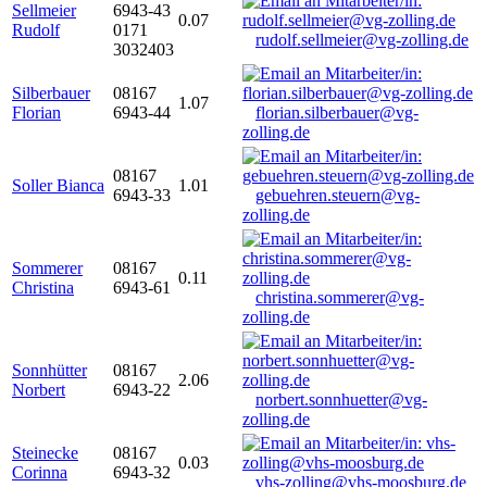
Sellmeier
6943-43
0.07
Rudolf
0171
rudolf.sellmeier@vg-zolling.de
3032403
Silberbauer
08167
1.07
Florian
6943-44
florian.silberbauer@vg-
zolling.de
08167
Soller Bianca
1.01
6943-33
gebuehren.steuern@vg-
zolling.de
Sommerer
08167
0.11
Christina
6943-61
christina.sommerer@vg-
zolling.de
Sonnhütter
08167
2.06
Norbert
6943-22
norbert.sonnhuetter@vg-
zolling.de
Steinecke
08167
0.03
Corinna
6943-32
vhs-zolling@vhs-moosburg.de