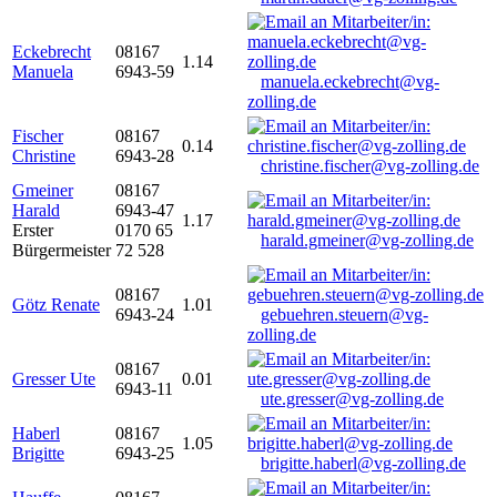
Eckebrecht
08167
1.14
Manuela
6943-59
manuela.eckebrecht@vg-
zolling.de
Fischer
08167
0.14
Christine
6943-28
christine.fischer@vg-zolling.de
Gmeiner
08167
Harald
6943-47
1.17
Erster
0170 65
harald.gmeiner@vg-zolling.de
Bürgermeister
72 528
08167
Götz Renate
1.01
6943-24
gebuehren.steuern@vg-
zolling.de
08167
Gresser Ute
0.01
6943-11
ute.gresser@vg-zolling.de
Haberl
08167
1.05
Brigitte
6943-25
brigitte.haberl@vg-zolling.de