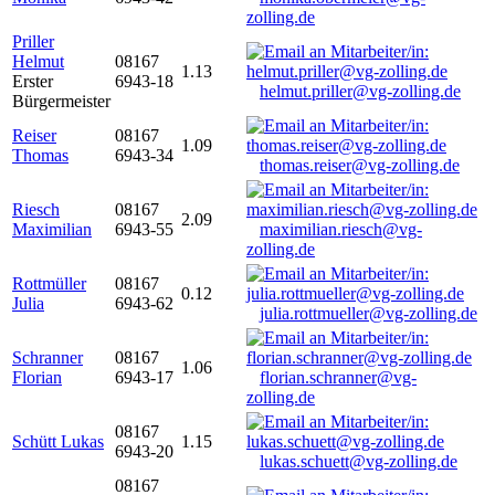
zolling.de
Priller
Helmut
08167
1.13
Erster
6943-18
helmut.priller@vg-zolling.de
Bürgermeister
Reiser
08167
1.09
Thomas
6943-34
thomas.reiser@vg-zolling.de
Riesch
08167
2.09
Maximilian
6943-55
maximilian.riesch@vg-
zolling.de
Rottmüller
08167
0.12
Julia
6943-62
julia.rottmueller@vg-zolling.de
Schranner
08167
1.06
Florian
6943-17
florian.schranner@vg-
zolling.de
08167
Schütt Lukas
1.15
6943-20
lukas.schuett@vg-zolling.de
08167