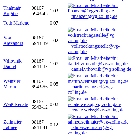
Thalmair
08167
1.03
Brigitte
6943-45
finanzen@vg-zolling.de
Toth Marlene
0.07
Vogl
08167
1.02
Alexandra
6943-39
vollstreckungsstelle@vg-
zolling.de
Vrhovnik
08167
1.07
Daniel
6943-37
daniel.vrhovnik@vg-zolling.de
Weinzierl
08167
0.05
Martin
6943-56
martin.weinzierl@vg-
zolling.de
08167
Weiß Renate
0.02
6943-12
renate.weiss@vg-zolling.de
Zeilmaier
08167
0.12
Tahnee
6943-41
tahnee.zeilmaier@vg-
zolling.de