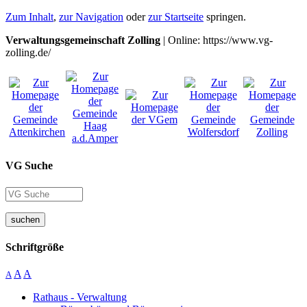
Zum Inhalt
,
zur Navigation
oder
zur Startseite
springen.
Verwaltungsgemeinschaft Zolling
| Online: https://www.vg-
zolling.de/
VG Suche
suchen
Schriftgröße
A
A
A
Rathaus - Verwaltung