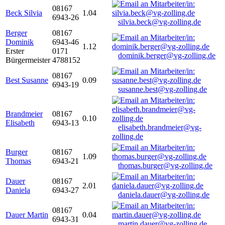
08167
Beck Silvia
1.04
6943-26
silvia.beck@vg-zolling.de
Berger
08167
Dominik
6943-46
1.12
Erster
0171
dominik.berger@vg-zolling.de
Bürgermeister
4788152
08167
Best Susanne
0.09
6943-19
susanne.best@vg-zolling.de
Brandmeier
08167
0.10
Elisabeth
6943-13
elisabeth.brandmeier@vg-
zolling.de
Burger
08167
1.09
Thomas
6943-21
thomas.burger@vg-zolling.de
Dauer
08167
2.01
Daniela
6943-27
daniela.dauer@vg-zolling.de
08167
Dauer Martin
0.04
6943-31
martin.dauer@vg-zolling.de