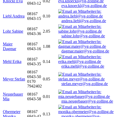
Knöckl Eva
0.02
6943-12
eva.knoeckl@vg-zolling.de
08167
Liebl Andrea
0.10
6943-15
andrea.liebl@vg-zolling.de
08167
Lohr Sabine
2.05
6943-36
sabine.lohr@vg-zolling.de
Maier
08167
1.08
Dagmar
6943-16
dagmar.maier@vg-zolling.de
08167
Mehl Erika
0.14
6943-35
erika.mehl@vg-zolling.de
08167
6943-50
Meyer Stefan
0.05
0170
stefan.meyer@vg-zolling.de
7942402
Neugebauer
08167
0.01
Mia
6943-58
mia.neugebauer@vg-zolling.de
Obermeier
08167
0.13
Monika
6943-42
monika.obermeier@vg-