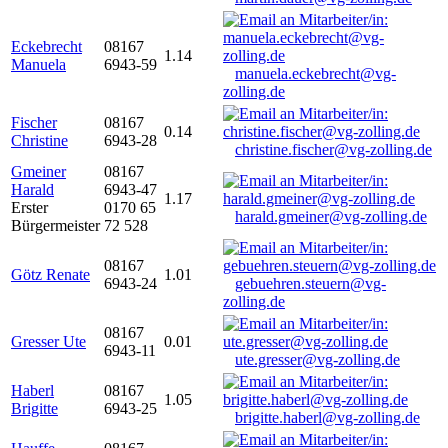
Eckebrecht
08167
1.14
Manuela
6943-59
manuela.eckebrecht@vg-
zolling.de
Fischer
08167
0.14
Christine
6943-28
christine.fischer@vg-zolling.de
Gmeiner
08167
Harald
6943-47
1.17
Erster
0170 65
harald.gmeiner@vg-zolling.de
Bürgermeister
72 528
08167
Götz Renate
1.01
6943-24
gebuehren.steuern@vg-
zolling.de
08167
Gresser Ute
0.01
6943-11
ute.gresser@vg-zolling.de
Haberl
08167
1.05
Brigitte
6943-25
brigitte.haberl@vg-zolling.de