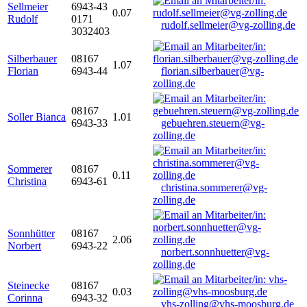
Sellmeier
6943-43
0.07
Rudolf
0171
rudolf.sellmeier@vg-zolling.de
3032403
Silberbauer
08167
1.07
Florian
6943-44
florian.silberbauer@vg-
zolling.de
08167
Soller Bianca
1.01
6943-33
gebuehren.steuern@vg-
zolling.de
Sommerer
08167
0.11
Christina
6943-61
christina.sommerer@vg-
zolling.de
Sonnhütter
08167
2.06
Norbert
6943-22
norbert.sonnhuetter@vg-
zolling.de
Steinecke
08167
0.03
Corinna
6943-32
vhs-zolling@vhs-moosburg.de