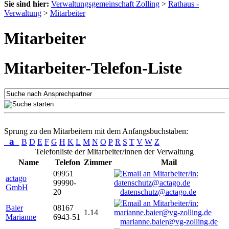
Sie sind hier:
Verwaltungsgemeinschaft Zolling
>
Rathaus -
Verwaltung
>
Mitarbeiter
Mitarbeiter
Mitarbeiter-Telefon-Liste
Sprung zu den Mitarbeitern mit dem Anfangsbuchstaben:
a
B
D
E
F
G
H
K
L
M
N
O
P
R
S
T
V
W
Z
Telefonliste der Mitarbeiter/innen der Verwaltung
Name
Telefon
Zimmer
Mail
09951
actago
99990-
GmbH
20
datenschutz@actago.de
Baier
08167
1.14
Marianne
6943-51
marianne.baier@vg-zolling.de