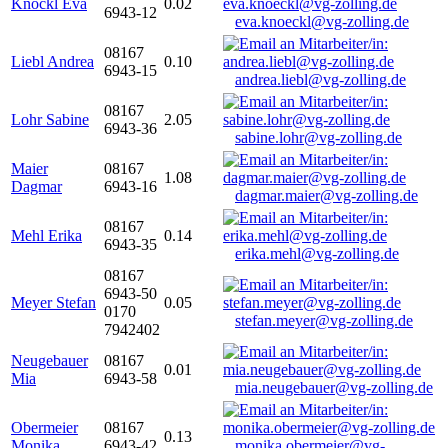
Knöckl Eva
0.02
6943-12
eva.knoeckl@vg-zolling.de
08167
Liebl Andrea
0.10
6943-15
andrea.liebl@vg-zolling.de
08167
Lohr Sabine
2.05
6943-36
sabine.lohr@vg-zolling.de
Maier
08167
1.08
Dagmar
6943-16
dagmar.maier@vg-zolling.de
08167
Mehl Erika
0.14
6943-35
erika.mehl@vg-zolling.de
08167
6943-50
Meyer Stefan
0.05
0170
stefan.meyer@vg-zolling.de
7942402
Neugebauer
08167
0.01
Mia
6943-58
mia.neugebauer@vg-zolling.de
Obermeier
08167
0.13
Monika
6943-42
monika.obermeier@vg-