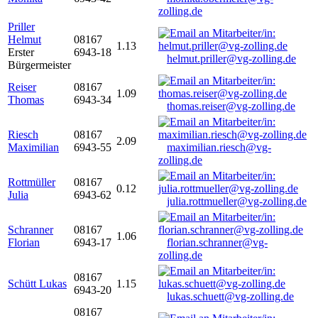
zolling.de
Priller
Helmut
08167
1.13
Erster
6943-18
helmut.priller@vg-zolling.de
Bürgermeister
Reiser
08167
1.09
Thomas
6943-34
thomas.reiser@vg-zolling.de
Riesch
08167
2.09
Maximilian
6943-55
maximilian.riesch@vg-
zolling.de
Rottmüller
08167
0.12
Julia
6943-62
julia.rottmueller@vg-zolling.de
Schranner
08167
1.06
Florian
6943-17
florian.schranner@vg-
zolling.de
08167
Schütt Lukas
1.15
6943-20
lukas.schuett@vg-zolling.de
08167