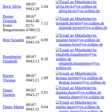
08167
Beck Silvia
1.04
6943-26
silvia.beck@vg-zolling.de
Berger
08167
Dominik
6943-46
1.12
Erster
0171
dominik.berger@vg-zolling.de
Bürgermeister
4788152
08167
Best Susanne
0.09
6943-19
susanne.best@vg-zolling.de
Brandmeier
08167
0.10
Elisabeth
6943-13
elisabeth.brandmeier@vg-
zolling.de
Burger
08167
1.09
Thomas
6943-21
thomas.burger@vg-zolling.de
Dauer
08167
2.01
Daniela
6943-27
daniela.dauer@vg-zolling.de
08167
Dauer Martin
0.04
6943-31
martin.dauer@vg-zolling.de