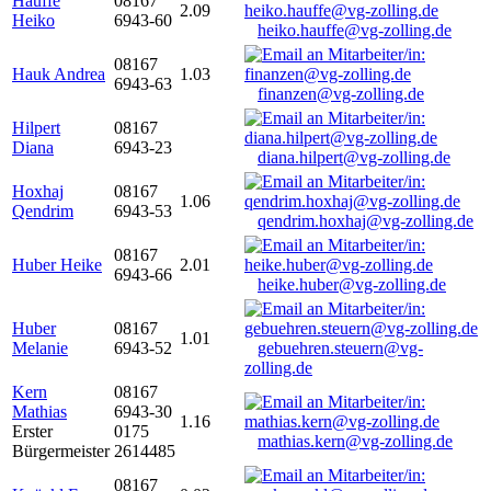
Hauffe
08167
2.09
Heiko
6943-60
heiko.hauffe@vg-zolling.de
08167
Hauk Andrea
1.03
6943-63
finanzen@vg-zolling.de
Hilpert
08167
Diana
6943-23
diana.hilpert@vg-zolling.de
Hoxhaj
08167
1.06
Qendrim
6943-53
qendrim.hoxhaj@vg-zolling.de
08167
Huber Heike
2.01
6943-66
heike.huber@vg-zolling.de
Huber
08167
1.01
Melanie
6943-52
gebuehren.steuern@vg-
zolling.de
Kern
08167
Mathias
6943-30
1.16
Erster
0175
mathias.kern@vg-zolling.de
Bürgermeister
2614485
08167