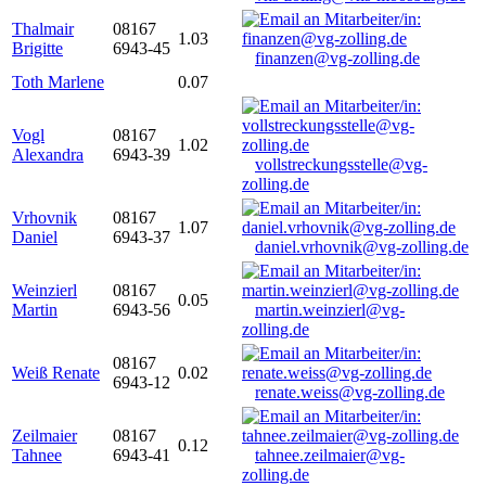
Thalmair
08167
1.03
Brigitte
6943-45
finanzen@vg-zolling.de
Toth Marlene
0.07
Vogl
08167
1.02
Alexandra
6943-39
vollstreckungsstelle@vg-
zolling.de
Vrhovnik
08167
1.07
Daniel
6943-37
daniel.vrhovnik@vg-zolling.de
Weinzierl
08167
0.05
Martin
6943-56
martin.weinzierl@vg-
zolling.de
08167
Weiß Renate
0.02
6943-12
renate.weiss@vg-zolling.de
Zeilmaier
08167
0.12
Tahnee
6943-41
tahnee.zeilmaier@vg-
zolling.de