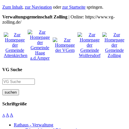
Zum Inhalt
,
zur Navigation
oder
zur Startseite
springen.
Verwaltungsgemeinschaft Zolling
| Online: https://www.vg-
zolling.de/
VG Suche
suchen
Schriftgröße
A
A
A
Rathaus - Verwaltung