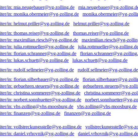
mia.neugebauer@vg-zolling.d
monika.obermeier@vg-zolli
helmut.priller@vg-zolling.de
thomas.reiser@vg-zolling.de
maximilian.riesch@vg-zollin
julia.rottmueller@vg-zolling.d
florian.schranner@vg-zolling
lukas.schuett@vg-zolling.de
rudolf.sellmeier@vg-zolling.de
florian.silberbauer@vg-zolli
gebuehren.steuern@vg-zolli
christina.sommerer@vg-zol
norbert.sonnhuetter@vg-zo
vhs-zolling@vhs-moosburg.de
finanzen@vg-zolling.de
vollstreckungsstelle@vg-zo
daniel.vrhovnik@vg-zolling.d