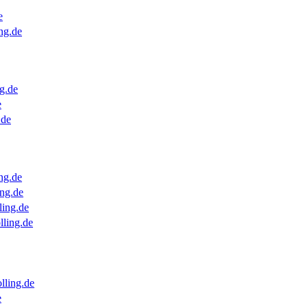
e
ng.de
g.de
e
.de
ng.de
ng.de
ling.de
lling.de
lling.de
e