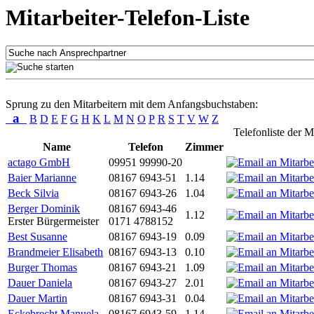
Mitarbeiter-Telefon-Liste
Sprung zu den Mitarbeitern mit dem Anfangsbuchstaben:
a
B
D
E
F
G
H
K
L
M
N
O
P
R
S
T
V
W
Z
Telefonliste der M
Name
Telefon
Zimmer
actago GmbH
09951 99990-20
Baier Marianne
08167 6943-51
1.14
Beck Silvia
08167 6943-26
1.04
Berger Dominik
08167 6943-46
1.12
Erster Bürgermeister
0171 4788152
Best Susanne
08167 6943-19
0.09
Brandmeier Elisabeth
08167 6943-13
0.10
Burger Thomas
08167 6943-21
1.09
Dauer Daniela
08167 6943-27
2.01
Dauer Martin
08167 6943-31
0.04
Eckebrecht Manuela
08167 6943-59
1.14