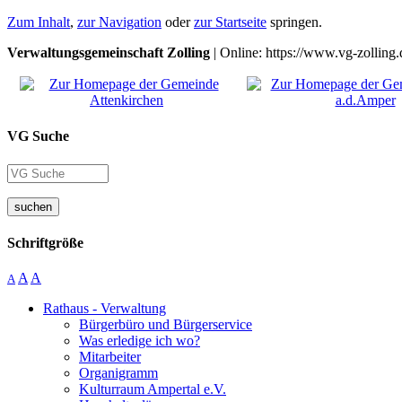
Zum Inhalt
,
zur Navigation
oder
zur Startseite
springen.
Verwaltungsgemeinschaft Zolling
| Online: https://www.vg-zolling.
VG Suche
suchen
Schriftgröße
A
A
A
Rathaus - Verwaltung
Bürgerbüro und Bürgerservice
Was erledige ich wo?
Mitarbeiter
Organigramm
Kulturraum Ampertal e.V.