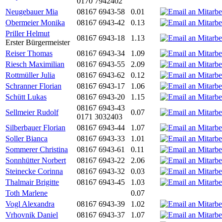
0170 7942402
Neugebauer Mia
08167 6943-58
0.01
Obermeier Monika
08167 6943-42
0.13
Priller Helmut
08167 6943-18
1.13
Erster Bürgermeister
Reiser Thomas
08167 6943-34
1.09
Riesch Maximilian
08167 6943-55
2.09
Rottmüller Julia
08167 6943-62
0.12
Schranner Florian
08167 6943-17
1.06
Schütt Lukas
08167 6943-20
1.15
08167 6943-43
Sellmeier Rudolf
0.07
0171 3032403
Silberbauer Florian
08167 6943-44
1.07
Soller Bianca
08167 6943-33
1.01
Sommerer Christina
08167 6943-61
0.11
Sonnhütter Norbert
08167 6943-22
2.06
Steinecke Corinna
08167 6943-32
0.03
Thalmair Brigitte
08167 6943-45
1.03
Toth Marlene
0.07
Vogl Alexandra
08167 6943-39
1.02
Vrhovnik Daniel
08167 6943-37
1.07