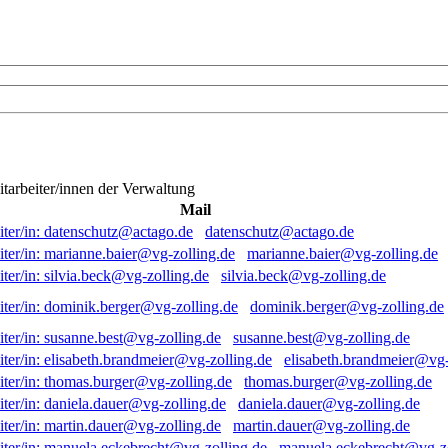
itarbeiter/innen der Verwaltung
Mail
datenschutz@actago.de
marianne.baier@vg-zolling.de
silvia.beck@vg-zolling.de
dominik.berger@vg-zolling.de
susanne.best@vg-zolling.de
elisabeth.brandmeier@vg-
thomas.burger@vg-zolling.de
daniela.dauer@vg-zolling.de
martin.dauer@vg-zolling.de
manuela.eckebrecht@vg-zo