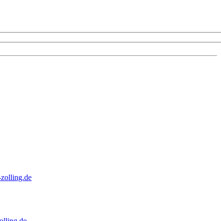
zolling.de
lling.de