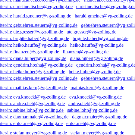
christine.fischer@vg-zolling.d
harald.gmeiner@vg-zolling.de
gebuehren.steuern@vg-zolli
ute.gresser@vg-zolling.de
brigitte.haberl@vg-zolling.de
heiko.hauffe@vg-zolling.de
finanzen@vg-zolling.de
diana.hilpert@vg-zolling.de
qendrim.hoxhaj@vg-zolling.d
heike.huber@vg-zolling.de
gebuehren.steuern@vg-zolli
mathias.kern@vg-zolling.de
eva.knoeckl@vg-zolling.de
andrea.liebl@vg-zolling.de
sabine.lohr@vg-zolling.de
dagmar.maier@vg-zolling.de
erika.mehl@vg-zolling.de
stefan.meyer@vg-zolling.de