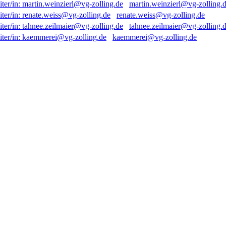
martin.weinzierl@vg-zolling.
renate.weiss@vg-zolling.de
tahnee.zeilmaier@vg-zolling.
kaemmerei@vg-zolling.de