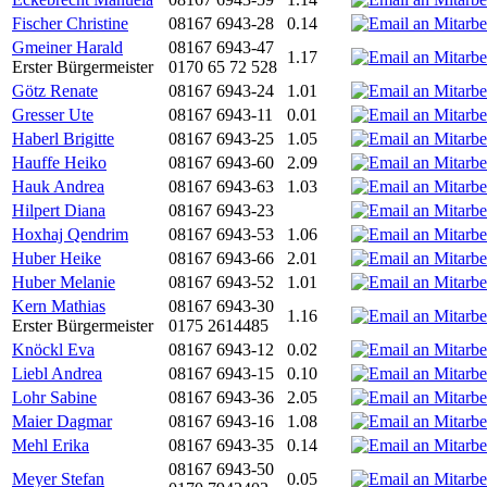
Fischer Christine
08167 6943-28
0.14
Gmeiner Harald
08167 6943-47
1.17
Erster Bürgermeister
0170 65 72 528
Götz Renate
08167 6943-24
1.01
Gresser Ute
08167 6943-11
0.01
Haberl Brigitte
08167 6943-25
1.05
Hauffe Heiko
08167 6943-60
2.09
Hauk Andrea
08167 6943-63
1.03
Hilpert Diana
08167 6943-23
Hoxhaj Qendrim
08167 6943-53
1.06
Huber Heike
08167 6943-66
2.01
Huber Melanie
08167 6943-52
1.01
Kern Mathias
08167 6943-30
1.16
Erster Bürgermeister
0175 2614485
Knöckl Eva
08167 6943-12
0.02
Liebl Andrea
08167 6943-15
0.10
Lohr Sabine
08167 6943-36
2.05
Maier Dagmar
08167 6943-16
1.08
Mehl Erika
08167 6943-35
0.14
08167 6943-50
Meyer Stefan
0.05