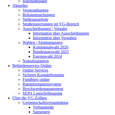
Haushaltspläne
Aktuelles
Veranstaltungen
Bekanntmachungen
Stellenangebote
Straßensperrungen im VG-Bereich
Ausschreibungen / Vergabe
Information über Ausschreibungen
Information über Vergaben
Wahlen / Abstimmungen
Kommunalwahl 2026
Bundestagswahl 2025
Europawahl 2024
Notrufnummern
Behördenservice Online
Online Services
Sicheres Kontaktformular
Fundbüro online
Ratsinformationssystem
Beschwerdemanagement
SEPA Lastschriftmandat
Über die VG-Zolling
Gemeinschaftsversammlung
Verbandsräte
Satzungen