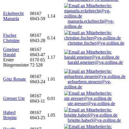
Eckebrecht
08167
1.14
Manuela
6943-59
manuela.eckebrecht@vg-
zolling.de
Fischer
08167
0.14
Christine
6943-28
christine.fischer@vg-zolling.de
Gmeiner
08167
Harald
6943-47
1.17
Erster
0170 65
harald.gmeiner@vg-zolling.de
Bürgermeister
72 528
08167
Götz Renate
1.01
6943-24
gebuehren.steuern@vg-
zolling.de
08167
Gresser Ute
0.01
6943-11
ute.gresser@vg-zolling.de
Haberl
08167
1.05
Brigitte
6943-25
brigitte.haberl@vg-zolling.de