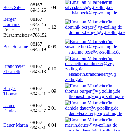
08167
Beck Silvia
1.04
6943-26
silvia.beck@vg-zolling.de
Berger
08167
Dominik
6943-46
1.12
Erster
0171
dominik.berger@vg-zolling.de
Bürgermeister
4788152
08167
Best Susanne
0.09
6943-19
susanne.best@vg-zolling.de
Brandmeier
08167
0.10
Elisabeth
6943-13
elisabeth.brandmeier@vg-
zolling.de
Burger
08167
1.09
Thomas
6943-21
thomas.burger@vg-zolling.de
Dauer
08167
2.01
Daniela
6943-27
daniela.dauer@vg-zolling.de
08167
Dauer Martin
0.04
6943-31
martin.dauer@vg-zolling.de