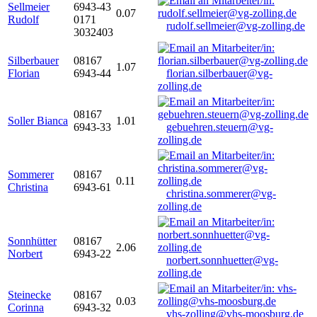
Sellmeier
6943-43
0.07
Rudolf
0171
rudolf.sellmeier@vg-zolling.de
3032403
Silberbauer
08167
1.07
Florian
6943-44
florian.silberbauer@vg-
zolling.de
08167
Soller Bianca
1.01
6943-33
gebuehren.steuern@vg-
zolling.de
Sommerer
08167
0.11
Christina
6943-61
christina.sommerer@vg-
zolling.de
Sonnhütter
08167
2.06
Norbert
6943-22
norbert.sonnhuetter@vg-
zolling.de
Steinecke
08167
0.03
Corinna
6943-32
vhs-zolling@vhs-moosburg.de