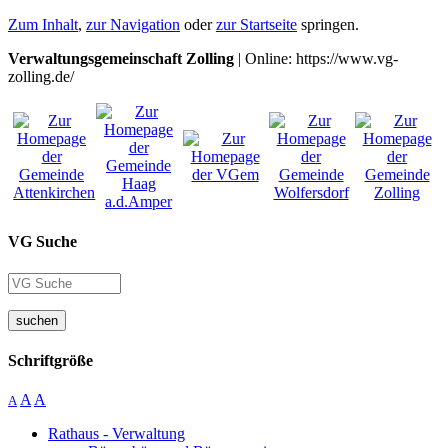
Zum Inhalt
,
zur Navigation
oder
zur Startseite
springen.
Verwaltungsgemeinschaft Zolling
| Online: https://www.vg-
zolling.de/
VG Suche
suchen
Schriftgröße
A
A
A
Rathaus - Verwaltung