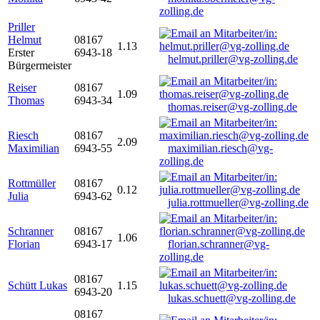
zolling.de
Priller
Helmut
08167
1.13
Erster
6943-18
helmut.priller@vg-zolling.de
Bürgermeister
Reiser
08167
1.09
Thomas
6943-34
thomas.reiser@vg-zolling.de
Riesch
08167
2.09
Maximilian
6943-55
maximilian.riesch@vg-
zolling.de
Rottmüller
08167
0.12
Julia
6943-62
julia.rottmueller@vg-zolling.de
Schranner
08167
1.06
Florian
6943-17
florian.schranner@vg-
zolling.de
08167
Schütt Lukas
1.15
6943-20
lukas.schuett@vg-zolling.de
08167