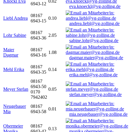
Knöckl Eva
0.02
6943-12
eva.knoeckl@vg-zolling.de
08167
Liebl Andrea
0.10
6943-15
andrea.liebl@vg-zolling.de
08167
Lohr Sabine
2.05
6943-36
sabine.lohr@vg-zolling.de
Maier
08167
1.08
Dagmar
6943-16
dagmar.maier@vg-zolling.de
08167
Mehl Erika
0.14
6943-35
erika.mehl@vg-zolling.de
08167
6943-50
Meyer Stefan
0.05
0170
stefan.meyer@vg-zolling.de
7942402
Neugebauer
08167
0.01
Mia
6943-58
mia.neugebauer@vg-zolling.de
Obermeier
08167
0.13
Monika
6943-42
monika.obermeier@vg-