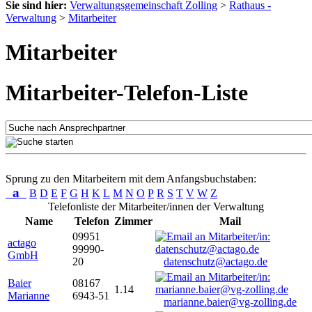
Sie sind hier:
Verwaltungsgemeinschaft Zolling
>
Rathaus -
Verwaltung
>
Mitarbeiter
Mitarbeiter
Mitarbeiter-Telefon-Liste
Sprung zu den Mitarbeitern mit dem Anfangsbuchstaben:
a
B
D
E
F
G
H
K
L
M
N
O
P
R
S
T
V
W
Z
Telefonliste der Mitarbeiter/innen der Verwaltung
Name
Telefon
Zimmer
Mail
09951
actago
99990-
GmbH
20
datenschutz@actago.de
Baier
08167
1.14
Marianne
6943-51
marianne.baier@vg-zolling.de