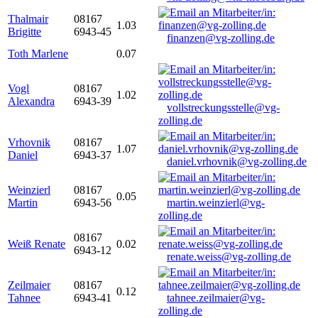
Thalmair
08167
1.03
Brigitte
6943-45
finanzen@vg-zolling.de
Toth Marlene
0.07
Vogl
08167
1.02
Alexandra
6943-39
vollstreckungsstelle@vg-
zolling.de
Vrhovnik
08167
1.07
Daniel
6943-37
daniel.vrhovnik@vg-zolling.de
Weinzierl
08167
0.05
Martin
6943-56
martin.weinzierl@vg-
zolling.de
08167
Weiß Renate
0.02
6943-12
renate.weiss@vg-zolling.de
Zeilmaier
08167
0.12
Tahnee
6943-41
tahnee.zeilmaier@vg-
zolling.de