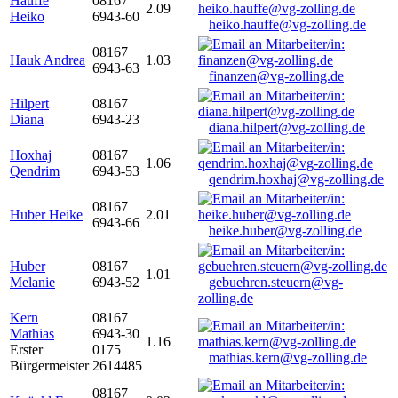
Hauffe
08167
2.09
Heiko
6943-60
heiko.hauffe@vg-zolling.de
08167
Hauk Andrea
1.03
6943-63
finanzen@vg-zolling.de
Hilpert
08167
Diana
6943-23
diana.hilpert@vg-zolling.de
Hoxhaj
08167
1.06
Qendrim
6943-53
qendrim.hoxhaj@vg-zolling.de
08167
Huber Heike
2.01
6943-66
heike.huber@vg-zolling.de
Huber
08167
1.01
Melanie
6943-52
gebuehren.steuern@vg-
zolling.de
Kern
08167
Mathias
6943-30
1.16
Erster
0175
mathias.kern@vg-zolling.de
Bürgermeister
2614485
08167