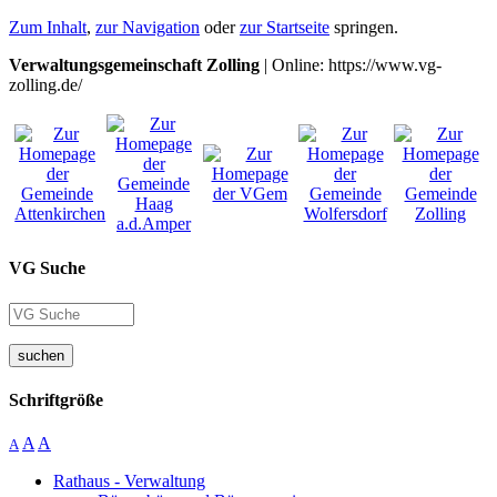
Zum Inhalt
,
zur Navigation
oder
zur Startseite
springen.
Verwaltungsgemeinschaft Zolling
| Online: https://www.vg-
zolling.de/
VG Suche
suchen
Schriftgröße
A
A
A
Rathaus - Verwaltung