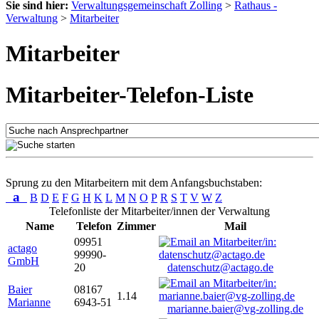
Sie sind hier:
Verwaltungsgemeinschaft Zolling
>
Rathaus -
Verwaltung
>
Mitarbeiter
Mitarbeiter
Mitarbeiter-Telefon-Liste
Sprung zu den Mitarbeitern mit dem Anfangsbuchstaben:
a
B
D
E
F
G
H
K
L
M
N
O
P
R
S
T
V
W
Z
Telefonliste der Mitarbeiter/innen der Verwaltung
Name
Telefon
Zimmer
Mail
09951
actago
99990-
GmbH
20
datenschutz@actago.de
Baier
08167
1.14
Marianne
6943-51
marianne.baier@vg-zolling.de