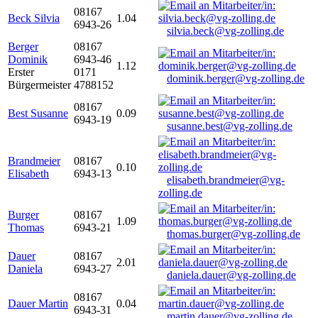
08167
Beck Silvia
1.04
6943-26
silvia.beck@vg-zolling.de
Berger
08167
Dominik
6943-46
1.12
Erster
0171
dominik.berger@vg-zolling.de
Bürgermeister
4788152
08167
Best Susanne
0.09
6943-19
susanne.best@vg-zolling.de
Brandmeier
08167
0.10
Elisabeth
6943-13
elisabeth.brandmeier@vg-
zolling.de
Burger
08167
1.09
Thomas
6943-21
thomas.burger@vg-zolling.de
Dauer
08167
2.01
Daniela
6943-27
daniela.dauer@vg-zolling.de
08167
Dauer Martin
0.04
6943-31
martin.dauer@vg-zolling.de