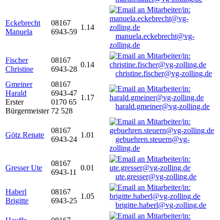
Eckebrecht
08167
1.14
Manuela
6943-59
manuela.eckebrecht@vg-
zolling.de
Fischer
08167
0.14
Christine
6943-28
christine.fischer@vg-zolling.de
Gmeiner
08167
Harald
6943-47
1.17
Erster
0170 65
harald.gmeiner@vg-zolling.de
Bürgermeister
72 528
08167
Götz Renate
1.01
6943-24
gebuehren.steuern@vg-
zolling.de
08167
Gresser Ute
0.01
6943-11
ute.gresser@vg-zolling.de
Haberl
08167
1.05
Brigitte
6943-25
brigitte.haberl@vg-zolling.de