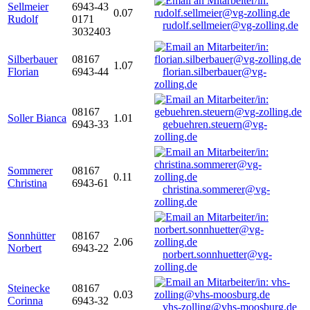
Sellmeier
6943-43
0.07
Rudolf
0171
rudolf.sellmeier@vg-zolling.de
3032403
Silberbauer
08167
1.07
Florian
6943-44
florian.silberbauer@vg-
zolling.de
08167
Soller Bianca
1.01
6943-33
gebuehren.steuern@vg-
zolling.de
Sommerer
08167
0.11
Christina
6943-61
christina.sommerer@vg-
zolling.de
Sonnhütter
08167
2.06
Norbert
6943-22
norbert.sonnhuetter@vg-
zolling.de
Steinecke
08167
0.03
Corinna
6943-32
vhs-zolling@vhs-moosburg.de