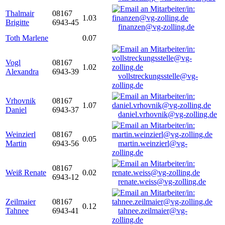
Thalmair
08167
1.03
Brigitte
6943-45
finanzen@vg-zolling.de
Toth Marlene
0.07
Vogl
08167
1.02
Alexandra
6943-39
vollstreckungsstelle@vg-
zolling.de
Vrhovnik
08167
1.07
Daniel
6943-37
daniel.vrhovnik@vg-zolling.de
Weinzierl
08167
0.05
Martin
6943-56
martin.weinzierl@vg-
zolling.de
08167
Weiß Renate
0.02
6943-12
renate.weiss@vg-zolling.de
Zeilmaier
08167
0.12
Tahnee
6943-41
tahnee.zeilmaier@vg-
zolling.de