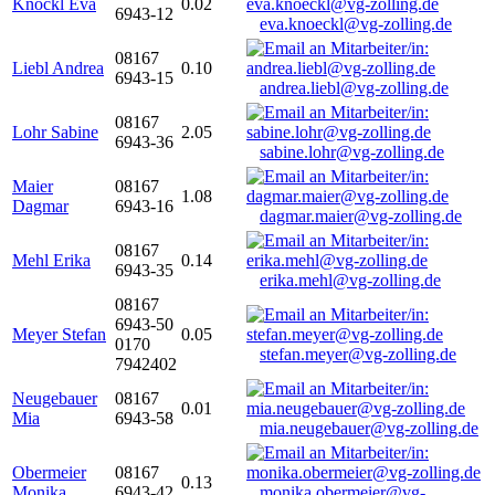
Knöckl Eva
0.02
6943-12
eva.knoeckl@vg-zolling.de
08167
Liebl Andrea
0.10
6943-15
andrea.liebl@vg-zolling.de
08167
Lohr Sabine
2.05
6943-36
sabine.lohr@vg-zolling.de
Maier
08167
1.08
Dagmar
6943-16
dagmar.maier@vg-zolling.de
08167
Mehl Erika
0.14
6943-35
erika.mehl@vg-zolling.de
08167
6943-50
Meyer Stefan
0.05
0170
stefan.meyer@vg-zolling.de
7942402
Neugebauer
08167
0.01
Mia
6943-58
mia.neugebauer@vg-zolling.de
Obermeier
08167
0.13
Monika
6943-42
monika.obermeier@vg-