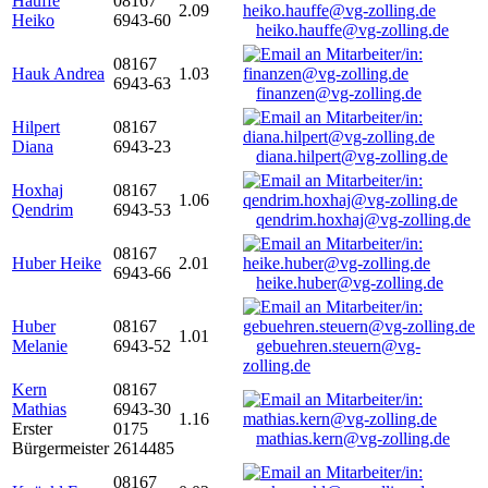
Hauffe
08167
2.09
Heiko
6943-60
heiko.hauffe@vg-zolling.de
08167
Hauk Andrea
1.03
6943-63
finanzen@vg-zolling.de
Hilpert
08167
Diana
6943-23
diana.hilpert@vg-zolling.de
Hoxhaj
08167
1.06
Qendrim
6943-53
qendrim.hoxhaj@vg-zolling.de
08167
Huber Heike
2.01
6943-66
heike.huber@vg-zolling.de
Huber
08167
1.01
Melanie
6943-52
gebuehren.steuern@vg-
zolling.de
Kern
08167
Mathias
6943-30
1.16
Erster
0175
mathias.kern@vg-zolling.de
Bürgermeister
2614485
08167