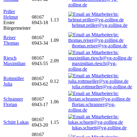
zolling.de
Priller
Helmut
08167
1.13
Erster
6943-18
helmut.priller@vg-zolling.de
Bürgermeister
Reiser
08167
1.09
Thomas
6943-34
thomas.reiser@vg-zolling.de
Riesch
08167
2.09
Maximilian
6943-55
maximilian.riesch@vg-
zolling.de
Rottmüller
08167
0.12
Julia
6943-62
julia.rottmueller@vg-zolling.de
Schranner
08167
1.06
Florian
6943-17
florian.schranner@vg-
zolling.de
08167
Schütt Lukas
1.15
6943-20
lukas.schuett@vg-zolling.de
08167