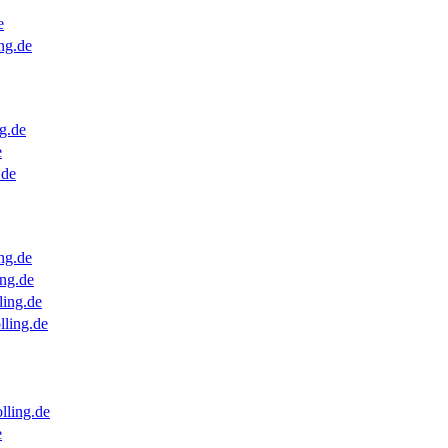
e
ng.de
g.de
e
.de
ng.de
ng.de
ling.de
lling.de
lling.de
e