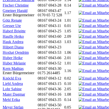
Fischer Christine
08167 6943-28
0.14
Gmeiner Harald
08167 6943-47
1.17
Erster Bürgermeister
0170 65 72 528
Götz Renate
08167 6943-24
1.01
Gresser Ute
08167 6943-11
0.01
Haberl Brigitte
08167 6943-25
1.05
Hauffe Heiko
08167 6943-60
2.09
Hauk Andrea
08167 6943-63
1.03
Hilpert Diana
08167 6943-23
Hoxhaj Qendrim
08167 6943-53
1.06
Huber Heike
08167 6943-66
2.01
Huber Melanie
08167 6943-52
1.01
Kern Mathias
08167 6943-30
1.16
Erster Bürgermeister
0175 2614485
Knöckl Eva
08167 6943-12
0.02
Liebl Andrea
08167 6943-15
0.10
Lohr Sabine
08167 6943-36
2.05
Maier Dagmar
08167 6943-16
1.08
Mehl Erika
08167 6943-35
0.14
08167 6943-50
Meyer Stefan
0.05