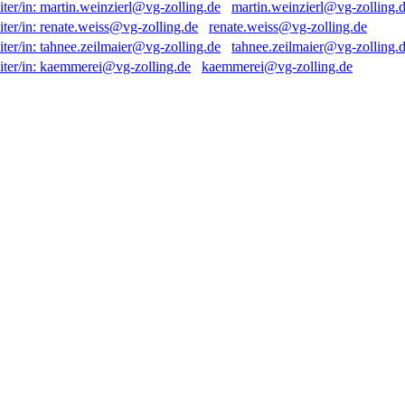
martin.weinzierl@vg-zolling.
renate.weiss@vg-zolling.de
tahnee.zeilmaier@vg-zolling.
kaemmerei@vg-zolling.de