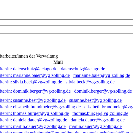
itarbeiter/innen der Verwaltung
Mail
datenschutz@actago.de
marianne.baier@vg-zolling.de
silvia.beck@vg-zolling.de
dominik.berger@vg-zolling.de
susanne.best@vg-zolling.de
elisabeth.brandmeier@vg-
thomas.burger@vg-zolling.de
daniela.dauer@vg-zolling.de
martin.dauer@vg-zolling.de
manuela.eckebrecht@vg-zo