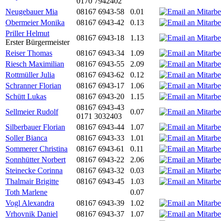
0170 7942402
Neugebauer Mia
08167 6943-58
0.01
Obermeier Monika
08167 6943-42
0.13
Priller Helmut
08167 6943-18
1.13
Erster Bürgermeister
Reiser Thomas
08167 6943-34
1.09
Riesch Maximilian
08167 6943-55
2.09
Rottmüller Julia
08167 6943-62
0.12
Schranner Florian
08167 6943-17
1.06
Schütt Lukas
08167 6943-20
1.15
08167 6943-43
Sellmeier Rudolf
0.07
0171 3032403
Silberbauer Florian
08167 6943-44
1.07
Soller Bianca
08167 6943-33
1.01
Sommerer Christina
08167 6943-61
0.11
Sonnhütter Norbert
08167 6943-22
2.06
Steinecke Corinna
08167 6943-32
0.03
Thalmair Brigitte
08167 6943-45
1.03
Toth Marlene
0.07
Vogl Alexandra
08167 6943-39
1.02
Vrhovnik Daniel
08167 6943-37
1.07