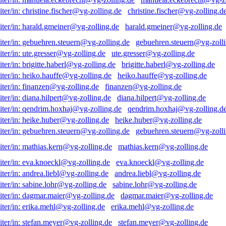
christine.fischer@vg-zolling.d
harald.gmeiner@vg-zolling.de
gebuehren.steuern@vg-zolli
ute.gresser@vg-zolling.de
brigitte.haberl@vg-zolling.de
heiko.hauffe@vg-zolling.de
finanzen@vg-zolling.de
diana.hilpert@vg-zolling.de
qendrim.hoxhaj@vg-zolling.d
heike.huber@vg-zolling.de
gebuehren.steuern@vg-zolli
mathias.kern@vg-zolling.de
eva.knoeckl@vg-zolling.de
andrea.liebl@vg-zolling.de
sabine.lohr@vg-zolling.de
dagmar.maier@vg-zolling.de
erika.mehl@vg-zolling.de
stefan.meyer@vg-zolling.de