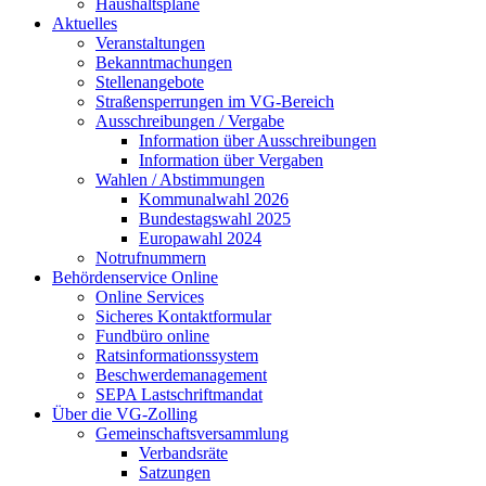
Haushaltspläne
Aktuelles
Veranstaltungen
Bekanntmachungen
Stellenangebote
Straßensperrungen im VG-Bereich
Ausschreibungen / Vergabe
Information über Ausschreibungen
Information über Vergaben
Wahlen / Abstimmungen
Kommunalwahl 2026
Bundestagswahl 2025
Europawahl 2024
Notrufnummern
Behördenservice Online
Online Services
Sicheres Kontaktformular
Fundbüro online
Ratsinformationssystem
Beschwerdemanagement
SEPA Lastschriftmandat
Über die VG-Zolling
Gemeinschaftsversammlung
Verbandsräte
Satzungen