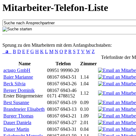
Mitarbeiter-Telefon-Liste
Sprung zu den Mitarbeitern mit dem Anfangsbuchstaben:
a
B
D
E
F
G
H
K
L
M
N
O
P
R
S
T
V
W
Z
Telefonliste der M
Name
Telefon
Zimmer
actago GmbH
09951 99990-20
Baier Marianne
08167 6943-51
1.14
Beck Silvia
08167 6943-26
1.04
Berger Dominik
08167 6943-46
1.12
Erster Bürgermeister
0171 4788152
Best Susanne
08167 6943-19
0.09
Brandmeier Elisabeth
08167 6943-13
0.10
Burger Thomas
08167 6943-21
1.09
Dauer Daniela
08167 6943-27
2.01
Dauer Martin
08167 6943-31
0.04
Eckebrecht Manuela
08167 6943-59
1.14