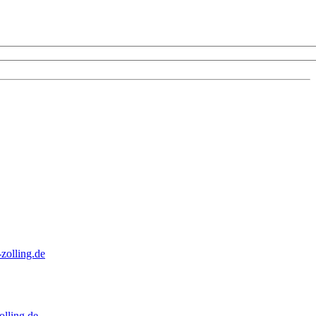
zolling.de
lling.de