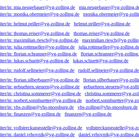
mia.neugebauer@vg-zolling.d
monika.obermeier@vg-zolli
helmut.priller@vg-zolling.de
thomas.reiser@vg-zolling.de
maximilian.riesch@vg-zollin
julia.rottmueller@vg-zolling.d
florian.schranner@vg-zolling
lukas.schuett@vg-zolling.de
rudolf.sellmeier@vg-zolling.de
florian.silberbauer@vg-zolli
gebuehren.steuern@vg-zolli
christina.sommerer@vg-zol
norbert.sonnhuetter@vg-zo
vhs-zolling@vhs-moosburg.de
finanzen@vg-zolling.de
vollstreckungsstelle@vg-zo
daniel.vrhovnik@vg-zolling.d