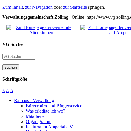
Zum Inhalt
,
zur Navigation
oder
zur Startseite
springen.
Verwaltungsgemeinschaft Zolling
| Online: https://www.vg-zolling.
VG Suche
suchen
Schriftgröße
A
A
A
Rathaus - Verwaltung
Bürgerbüro und Bürgerservice
Was erledige ich wo?
Mitarbeiter
Organigramm
Kulturraum Ampertal e.V.