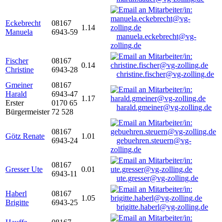
Eckebrecht
08167
1.14
Manuela
6943-59
manuela.eckebrecht@vg-
zolling.de
Fischer
08167
0.14
Christine
6943-28
christine.fischer@vg-zolling.de
Gmeiner
08167
Harald
6943-47
1.17
Erster
0170 65
harald.gmeiner@vg-zolling.de
Bürgermeister
72 528
08167
Götz Renate
1.01
6943-24
gebuehren.steuern@vg-
zolling.de
08167
Gresser Ute
0.01
6943-11
ute.gresser@vg-zolling.de
Haberl
08167
1.05
Brigitte
6943-25
brigitte.haberl@vg-zolling.de