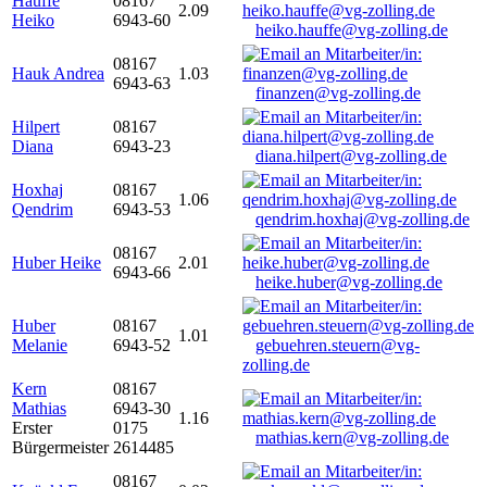
Hauffe
08167
2.09
Heiko
6943-60
heiko.hauffe@vg-zolling.de
08167
Hauk Andrea
1.03
6943-63
finanzen@vg-zolling.de
Hilpert
08167
Diana
6943-23
diana.hilpert@vg-zolling.de
Hoxhaj
08167
1.06
Qendrim
6943-53
qendrim.hoxhaj@vg-zolling.de
08167
Huber Heike
2.01
6943-66
heike.huber@vg-zolling.de
Huber
08167
1.01
Melanie
6943-52
gebuehren.steuern@vg-
zolling.de
Kern
08167
Mathias
6943-30
1.16
Erster
0175
mathias.kern@vg-zolling.de
Bürgermeister
2614485
08167