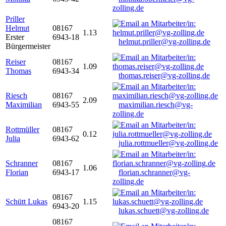
zolling.de
Priller
Helmut
08167
1.13
Erster
6943-18
helmut.priller@vg-zolling.de
Bürgermeister
Reiser
08167
1.09
Thomas
6943-34
thomas.reiser@vg-zolling.de
Riesch
08167
2.09
Maximilian
6943-55
maximilian.riesch@vg-
zolling.de
Rottmüller
08167
0.12
Julia
6943-62
julia.rottmueller@vg-zolling.de
Schranner
08167
1.06
Florian
6943-17
florian.schranner@vg-
zolling.de
08167
Schütt Lukas
1.15
6943-20
lukas.schuett@vg-zolling.de
08167