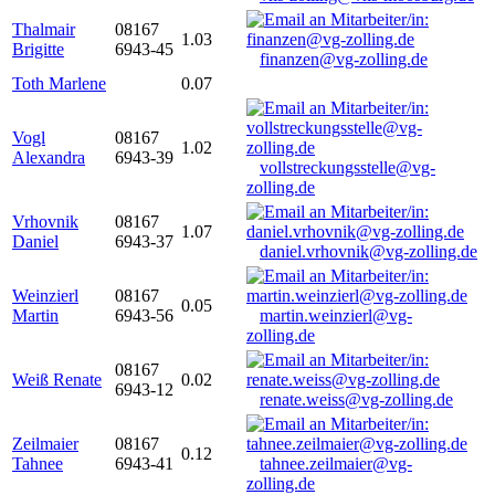
Thalmair
08167
1.03
Brigitte
6943-45
finanzen@vg-zolling.de
Toth Marlene
0.07
Vogl
08167
1.02
Alexandra
6943-39
vollstreckungsstelle@vg-
zolling.de
Vrhovnik
08167
1.07
Daniel
6943-37
daniel.vrhovnik@vg-zolling.de
Weinzierl
08167
0.05
Martin
6943-56
martin.weinzierl@vg-
zolling.de
08167
Weiß Renate
0.02
6943-12
renate.weiss@vg-zolling.de
Zeilmaier
08167
0.12
Tahnee
6943-41
tahnee.zeilmaier@vg-
zolling.de