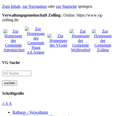
Zum Inhalt
,
zur Navigation
oder
zur Startseite
springen.
Verwaltungsgemeinschaft Zolling
| Online: https://www.vg-
zolling.de/
VG Suche
suchen
Schriftgröße
A
A
A
Rathaus - Verwaltung