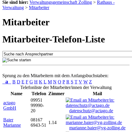
Sie sind hier:
Verwaltungsgemeinschaft Zolling
>
Rathaus -
Verwaltung
>
Mitarbeiter
Mitarbeiter
Mitarbeiter-Telefon-Liste
Sprung zu den Mitarbeitern mit dem Anfangsbuchstaben:
a
B
D
E
F
G
H
K
L
M
N
O
P
R
S
T
V
W
Z
Telefonliste der Mitarbeiter/innen der Verwaltung
Name
Telefon
Zimmer
Mail
09951
actago
99990-
GmbH
20
datenschutz@actago.de
Baier
08167
1.14
Marianne
6943-51
marianne.baier@vg-zolling.de