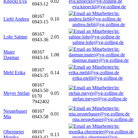
Knöckl Eva
0.02
6943-12
eva.knoeckl@vg-zolling.de
08167
Liebl Andrea
0.10
6943-15
andrea.liebl@vg-zolling.de
08167
Lohr Sabine
2.05
6943-36
sabine.lohr@vg-zolling.de
Maier
08167
1.08
Dagmar
6943-16
dagmar.maier@vg-zolling.de
08167
Mehl Erika
0.14
6943-35
erika.mehl@vg-zolling.de
08167
6943-50
Meyer Stefan
0.05
0170
stefan.meyer@vg-zolling.de
7942402
Neugebauer
08167
0.01
Mia
6943-58
mia.neugebauer@vg-zolling.de
Obermeier
08167
0.13
Monika
6943-42
monika.obermeier@vg-