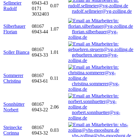
Sellmeier
6943-43
0.07
Rudolf
0171
rudolf.sellmeier@vg-zolling.de
3032403
Silberbauer
08167
1.07
Florian
6943-44
florian.silberbauer@vg-
zolling.de
08167
Soller Bianca
1.01
6943-33
gebuehren.steuern@vg-
zolling.de
Sommerer
08167
0.11
Christina
6943-61
christina.sommerer@vg-
zolling.de
Sonnhütter
08167
2.06
Norbert
6943-22
norbert.sonnhuetter@vg-
zolling.de
Steinecke
08167
0.03
Corinna
6943-32
vhs-zolling@vhs-moosburg.de