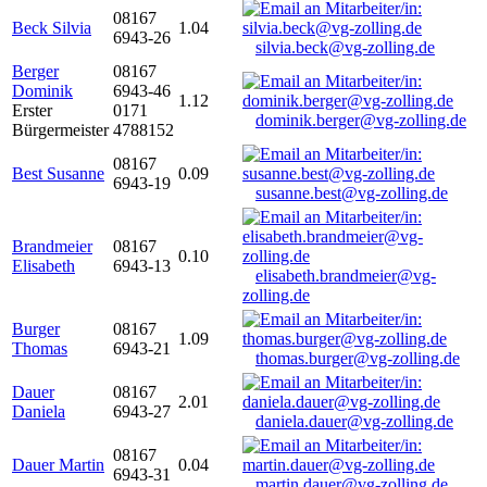
08167
Beck Silvia
1.04
6943-26
silvia.beck@vg-zolling.de
Berger
08167
Dominik
6943-46
1.12
Erster
0171
dominik.berger@vg-zolling.de
Bürgermeister
4788152
08167
Best Susanne
0.09
6943-19
susanne.best@vg-zolling.de
Brandmeier
08167
0.10
Elisabeth
6943-13
elisabeth.brandmeier@vg-
zolling.de
Burger
08167
1.09
Thomas
6943-21
thomas.burger@vg-zolling.de
Dauer
08167
2.01
Daniela
6943-27
daniela.dauer@vg-zolling.de
08167
Dauer Martin
0.04
6943-31
martin.dauer@vg-zolling.de