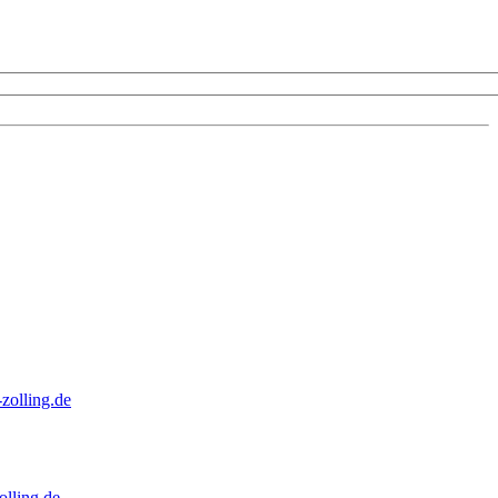
zolling.de
lling.de