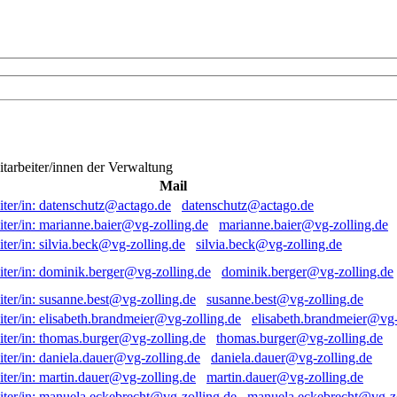
itarbeiter/innen der Verwaltung
Mail
datenschutz@actago.de
marianne.baier@vg-zolling.de
silvia.beck@vg-zolling.de
dominik.berger@vg-zolling.de
susanne.best@vg-zolling.de
elisabeth.brandmeier@vg-
thomas.burger@vg-zolling.de
daniela.dauer@vg-zolling.de
martin.dauer@vg-zolling.de
manuela.eckebrecht@vg-zo