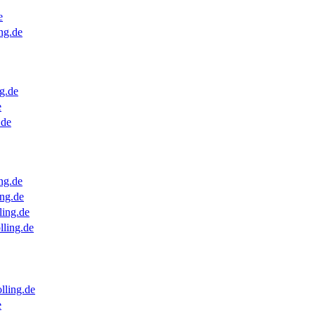
e
ng.de
g.de
e
.de
ng.de
ng.de
ling.de
lling.de
lling.de
e