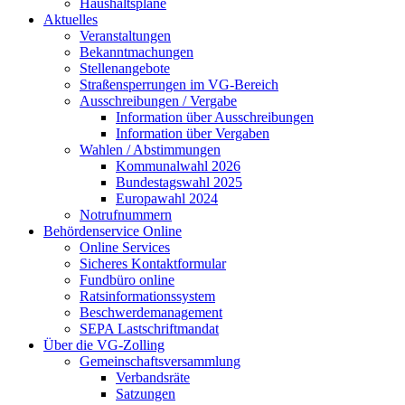
Haushaltspläne
Aktuelles
Veranstaltungen
Bekanntmachungen
Stellenangebote
Straßensperrungen im VG-Bereich
Ausschreibungen / Vergabe
Information über Ausschreibungen
Information über Vergaben
Wahlen / Abstimmungen
Kommunalwahl 2026
Bundestagswahl 2025
Europawahl 2024
Notrufnummern
Behördenservice Online
Online Services
Sicheres Kontaktformular
Fundbüro online
Ratsinformationssystem
Beschwerdemanagement
SEPA Lastschriftmandat
Über die VG-Zolling
Gemeinschaftsversammlung
Verbandsräte
Satzungen