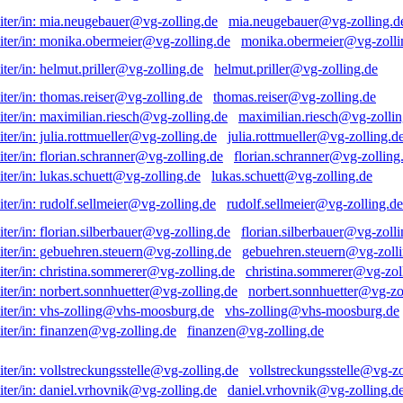
mia.neugebauer@vg-zolling.d
monika.obermeier@vg-zolli
helmut.priller@vg-zolling.de
thomas.reiser@vg-zolling.de
maximilian.riesch@vg-zollin
julia.rottmueller@vg-zolling.d
florian.schranner@vg-zolling
lukas.schuett@vg-zolling.de
rudolf.sellmeier@vg-zolling.de
florian.silberbauer@vg-zolli
gebuehren.steuern@vg-zolli
christina.sommerer@vg-zol
norbert.sonnhuetter@vg-zo
vhs-zolling@vhs-moosburg.de
finanzen@vg-zolling.de
vollstreckungsstelle@vg-zo
daniel.vrhovnik@vg-zolling.d