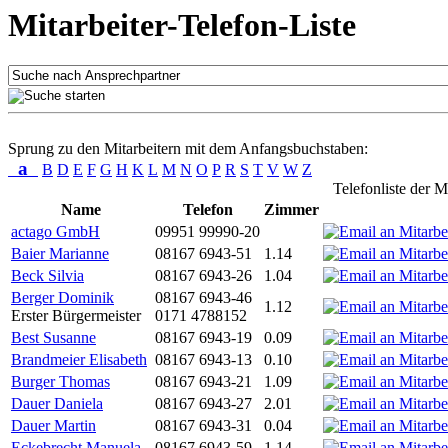
Mitarbeiter-Telefon-Liste
Sprung zu den Mitarbeitern mit dem Anfangsbuchstaben:
a
B
D
E
F
G
H
K
L
M
N
O
P
R
S
T
V
W
Z
Telefonliste der M
Name
Telefon
Zimmer
actago GmbH
09951 99990-20
Baier Marianne
08167 6943-51
1.14
Beck Silvia
08167 6943-26
1.04
Berger Dominik
08167 6943-46
1.12
Erster Bürgermeister
0171 4788152
Best Susanne
08167 6943-19
0.09
Brandmeier Elisabeth
08167 6943-13
0.10
Burger Thomas
08167 6943-21
1.09
Dauer Daniela
08167 6943-27
2.01
Dauer Martin
08167 6943-31
0.04
Eckebrecht Manuela
08167 6943-59
1.14