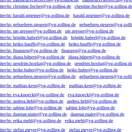
christine.fischer@vg-zolling.d
harald.gmeiner@vg-zolling.de
gebuehren.steuern@vg-zolli
ute.gresser@vg-zolling.de
brigitte.haberl@vg-zolling.de
heiko.hauffe@vg-zolling.de
finanzen@vg-zolling.de
diana.hilpert@vg-zolling.de
qendrim.hoxhaj@vg-zolling.d
heike.huber@vg-zolling.de
gebuehren.steuern@vg-zolli
mathias.kern@vg-zolling.de
eva.knoeckl@vg-zolling.de
andrea.liebl@vg-zolling.de
sabine.lohr@vg-zolling.de
dagmar.maier@vg-zolling.de
erika.mehl@vg-zolling.de
stefan.meyer@vg-zolling.de