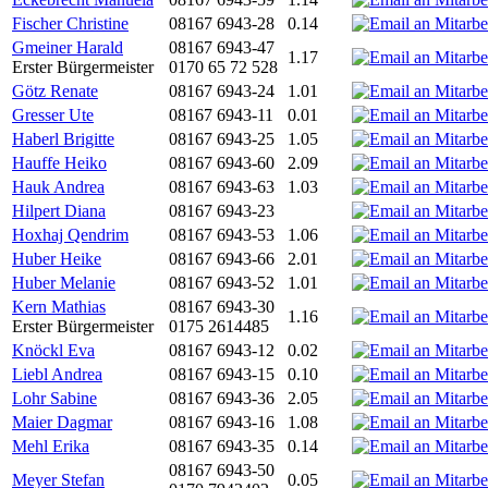
Fischer Christine
08167 6943-28
0.14
Gmeiner Harald
08167 6943-47
1.17
Erster Bürgermeister
0170 65 72 528
Götz Renate
08167 6943-24
1.01
Gresser Ute
08167 6943-11
0.01
Haberl Brigitte
08167 6943-25
1.05
Hauffe Heiko
08167 6943-60
2.09
Hauk Andrea
08167 6943-63
1.03
Hilpert Diana
08167 6943-23
Hoxhaj Qendrim
08167 6943-53
1.06
Huber Heike
08167 6943-66
2.01
Huber Melanie
08167 6943-52
1.01
Kern Mathias
08167 6943-30
1.16
Erster Bürgermeister
0175 2614485
Knöckl Eva
08167 6943-12
0.02
Liebl Andrea
08167 6943-15
0.10
Lohr Sabine
08167 6943-36
2.05
Maier Dagmar
08167 6943-16
1.08
Mehl Erika
08167 6943-35
0.14
08167 6943-50
Meyer Stefan
0.05