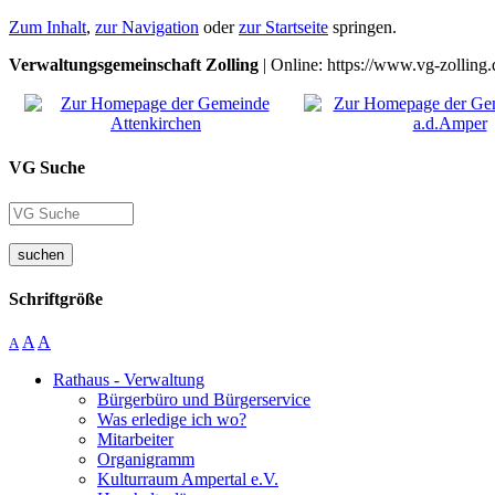
Zum Inhalt
,
zur Navigation
oder
zur Startseite
springen.
Verwaltungsgemeinschaft Zolling
| Online: https://www.vg-zolling.
VG Suche
suchen
Schriftgröße
A
A
A
Rathaus - Verwaltung
Bürgerbüro und Bürgerservice
Was erledige ich wo?
Mitarbeiter
Organigramm
Kulturraum Ampertal e.V.