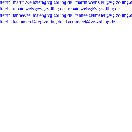
martin.weinzierl@vg-zolling.
renate.weiss@vg-zolling.de
tahnee.zeilmaier@vg-zolling.
kaemmerei@vg-zolling.de