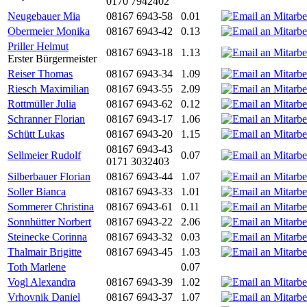
0170 7942402
Neugebauer Mia
08167 6943-58
0.01
Obermeier Monika
08167 6943-42
0.13
Priller Helmut
08167 6943-18
1.13
Erster Bürgermeister
Reiser Thomas
08167 6943-34
1.09
Riesch Maximilian
08167 6943-55
2.09
Rottmüller Julia
08167 6943-62
0.12
Schranner Florian
08167 6943-17
1.06
Schütt Lukas
08167 6943-20
1.15
08167 6943-43
Sellmeier Rudolf
0.07
0171 3032403
Silberbauer Florian
08167 6943-44
1.07
Soller Bianca
08167 6943-33
1.01
Sommerer Christina
08167 6943-61
0.11
Sonnhütter Norbert
08167 6943-22
2.06
Steinecke Corinna
08167 6943-32
0.03
Thalmair Brigitte
08167 6943-45
1.03
Toth Marlene
0.07
Vogl Alexandra
08167 6943-39
1.02
Vrhovnik Daniel
08167 6943-37
1.07