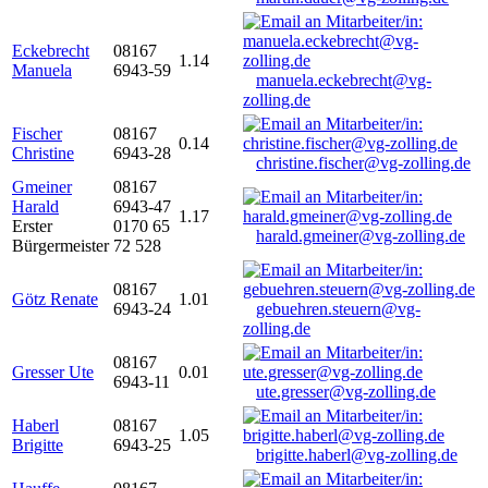
Eckebrecht
08167
1.14
Manuela
6943-59
manuela.eckebrecht@vg-
zolling.de
Fischer
08167
0.14
Christine
6943-28
christine.fischer@vg-zolling.de
Gmeiner
08167
Harald
6943-47
1.17
Erster
0170 65
harald.gmeiner@vg-zolling.de
Bürgermeister
72 528
08167
Götz Renate
1.01
6943-24
gebuehren.steuern@vg-
zolling.de
08167
Gresser Ute
0.01
6943-11
ute.gresser@vg-zolling.de
Haberl
08167
1.05
Brigitte
6943-25
brigitte.haberl@vg-zolling.de