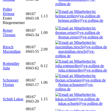
zolling.de
Priller
Helmut
08167
1.13
Erster
6943-18
helmut.priller@vg-zolling.de
Bürgermeister
Reiser
08167
1.09
Thomas
6943-34
thomas.reiser@vg-zolling.de
Riesch
08167
2.09
Maximilian
6943-55
maximilian.riesch@vg-
zolling.de
Rottmüller
08167
0.12
Julia
6943-62
julia.rottmueller@vg-zolling.de
Schranner
08167
1.06
Florian
6943-17
florian.schranner@vg-
zolling.de
08167
Schütt Lukas
1.15
6943-20
lukas.schuett@vg-zolling.de
08167