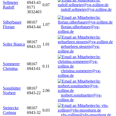
Sellmeier
6943-43
0.07
Rudolf
0171
rudolf.sellmeier@vg-zolling.de
3032403
Silberbauer
08167
1.07
Florian
6943-44
florian.silberbauer@vg-
zolling.de
08167
Soller Bianca
1.01
6943-33
gebuehren.steuern@vg-
zolling.de
Sommerer
08167
0.11
Christina
6943-61
christina.sommerer@vg-
zolling.de
Sonnhütter
08167
2.06
Norbert
6943-22
norbert.sonnhuetter@vg-
zolling.de
Steinecke
08167
0.03
Corinna
6943-32
vhs-zolling@vhs-moosburg.de