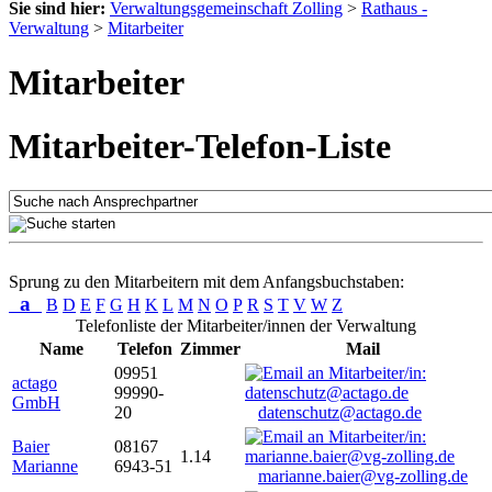
Sie sind hier:
Verwaltungsgemeinschaft Zolling
>
Rathaus -
Verwaltung
>
Mitarbeiter
Mitarbeiter
Mitarbeiter-Telefon-Liste
Sprung zu den Mitarbeitern mit dem Anfangsbuchstaben:
a
B
D
E
F
G
H
K
L
M
N
O
P
R
S
T
V
W
Z
Telefonliste der Mitarbeiter/innen der Verwaltung
Name
Telefon
Zimmer
Mail
09951
actago
99990-
GmbH
20
datenschutz@actago.de
Baier
08167
1.14
Marianne
6943-51
marianne.baier@vg-zolling.de