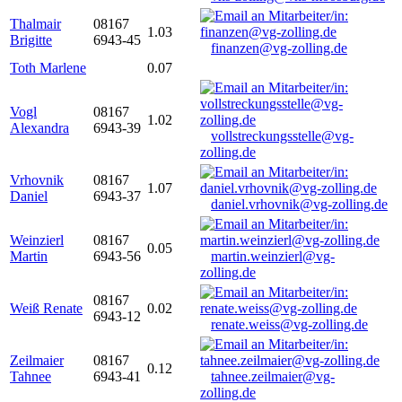
Thalmair
08167
1.03
Brigitte
6943-45
finanzen@vg-zolling.de
Toth Marlene
0.07
Vogl
08167
1.02
Alexandra
6943-39
vollstreckungsstelle@vg-
zolling.de
Vrhovnik
08167
1.07
Daniel
6943-37
daniel.vrhovnik@vg-zolling.de
Weinzierl
08167
0.05
Martin
6943-56
martin.weinzierl@vg-
zolling.de
08167
Weiß Renate
0.02
6943-12
renate.weiss@vg-zolling.de
Zeilmaier
08167
0.12
Tahnee
6943-41
tahnee.zeilmaier@vg-
zolling.de