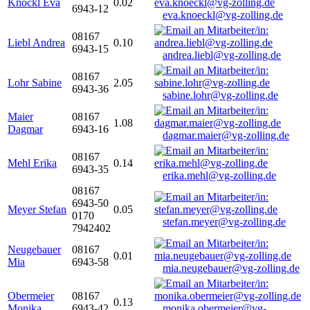
Knöckl Eva
0.02
6943-12
eva.knoeckl@vg-zolling.de
08167
Liebl Andrea
0.10
6943-15
andrea.liebl@vg-zolling.de
08167
Lohr Sabine
2.05
6943-36
sabine.lohr@vg-zolling.de
Maier
08167
1.08
Dagmar
6943-16
dagmar.maier@vg-zolling.de
08167
Mehl Erika
0.14
6943-35
erika.mehl@vg-zolling.de
08167
6943-50
Meyer Stefan
0.05
0170
stefan.meyer@vg-zolling.de
7942402
Neugebauer
08167
0.01
Mia
6943-58
mia.neugebauer@vg-zolling.de
Obermeier
08167
0.13
Monika
6943-42
monika.obermeier@vg-