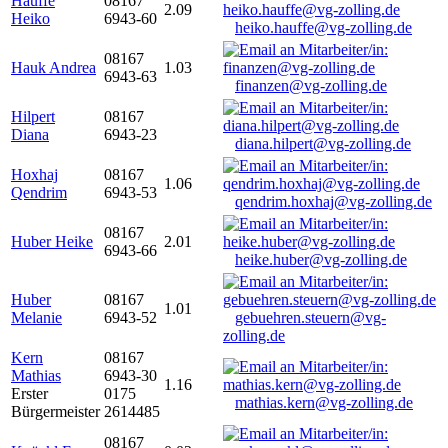
Hauffe
08167
2.09
Heiko
6943-60
heiko.hauffe@vg-zolling.de
08167
Hauk Andrea
1.03
6943-63
finanzen@vg-zolling.de
Hilpert
08167
Diana
6943-23
diana.hilpert@vg-zolling.de
Hoxhaj
08167
1.06
Qendrim
6943-53
qendrim.hoxhaj@vg-zolling.de
08167
Huber Heike
2.01
6943-66
heike.huber@vg-zolling.de
Huber
08167
1.01
Melanie
6943-52
gebuehren.steuern@vg-
zolling.de
Kern
08167
Mathias
6943-30
1.16
Erster
0175
mathias.kern@vg-zolling.de
Bürgermeister
2614485
08167