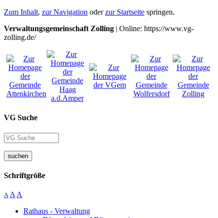
Zum Inhalt
,
zur Navigation
oder
zur Startseite
springen.
Verwaltungsgemeinschaft Zolling
| Online: https://www.vg-
zolling.de/
VG Suche
suchen
Schriftgröße
A
A
A
Rathaus - Verwaltung