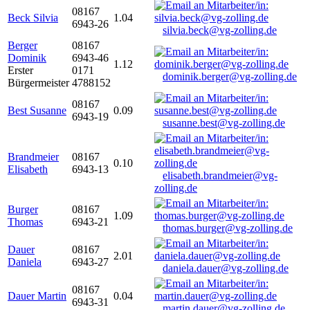
08167
Beck Silvia
1.04
6943-26
silvia.beck@vg-zolling.de
Berger
08167
Dominik
6943-46
1.12
Erster
0171
dominik.berger@vg-zolling.de
Bürgermeister
4788152
08167
Best Susanne
0.09
6943-19
susanne.best@vg-zolling.de
Brandmeier
08167
0.10
Elisabeth
6943-13
elisabeth.brandmeier@vg-
zolling.de
Burger
08167
1.09
Thomas
6943-21
thomas.burger@vg-zolling.de
Dauer
08167
2.01
Daniela
6943-27
daniela.dauer@vg-zolling.de
08167
Dauer Martin
0.04
6943-31
martin.dauer@vg-zolling.de