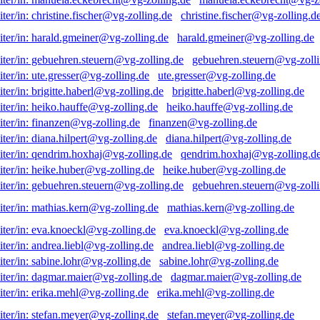
christine.fischer@vg-zolling.d
harald.gmeiner@vg-zolling.de
gebuehren.steuern@vg-zolli
ute.gresser@vg-zolling.de
brigitte.haberl@vg-zolling.de
heiko.hauffe@vg-zolling.de
finanzen@vg-zolling.de
diana.hilpert@vg-zolling.de
qendrim.hoxhaj@vg-zolling.d
heike.huber@vg-zolling.de
gebuehren.steuern@vg-zolli
mathias.kern@vg-zolling.de
eva.knoeckl@vg-zolling.de
andrea.liebl@vg-zolling.de
sabine.lohr@vg-zolling.de
dagmar.maier@vg-zolling.de
erika.mehl@vg-zolling.de
stefan.meyer@vg-zolling.de