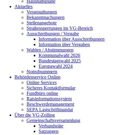
Haushaltspläne
Aktuelles
Veranstaltungen
Bekanntmachungen
Stellenangebote
Straßensperrungen im VG-Bereich
Ausschreibungen / Vergabe
Information über Ausschreibungen
Information über Vergaben
Wahlen / Abstimmungen
Kommunalwahl 2026
Bundestagswahl 2025
Europawahl 2024
Notrufnummern
Behördenservice Online
Online Services
Sicheres Kontaktformular
Fundbüro online
Ratsinformationssystem
Beschwerdemanagement
SEPA Lastschriftmandat
Über die VG-Zolling
Gemeinschaftsversammlung
Verbandsräte
Satzungen