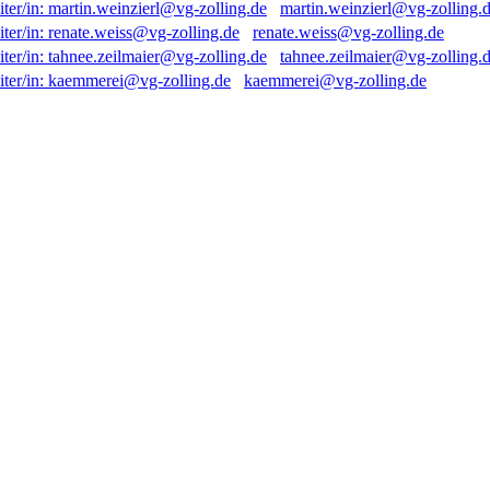
martin.weinzierl@vg-zolling.
renate.weiss@vg-zolling.de
tahnee.zeilmaier@vg-zolling.
kaemmerei@vg-zolling.de