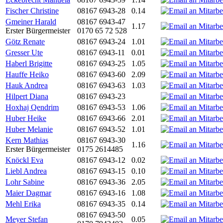
Fischer Christine
08167 6943-28
0.14
Gmeiner Harald
08167 6943-47
1.17
Erster Bürgermeister
0170 65 72 528
Götz Renate
08167 6943-24
1.01
Gresser Ute
08167 6943-11
0.01
Haberl Brigitte
08167 6943-25
1.05
Hauffe Heiko
08167 6943-60
2.09
Hauk Andrea
08167 6943-63
1.03
Hilpert Diana
08167 6943-23
Hoxhaj Qendrim
08167 6943-53
1.06
Huber Heike
08167 6943-66
2.01
Huber Melanie
08167 6943-52
1.01
Kern Mathias
08167 6943-30
1.16
Erster Bürgermeister
0175 2614485
Knöckl Eva
08167 6943-12
0.02
Liebl Andrea
08167 6943-15
0.10
Lohr Sabine
08167 6943-36
2.05
Maier Dagmar
08167 6943-16
1.08
Mehl Erika
08167 6943-35
0.14
08167 6943-50
Meyer Stefan
0.05