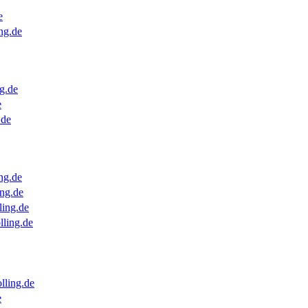
e
ng.de
g.de
e
.de
ng.de
ng.de
ling.de
lling.de
lling.de
e