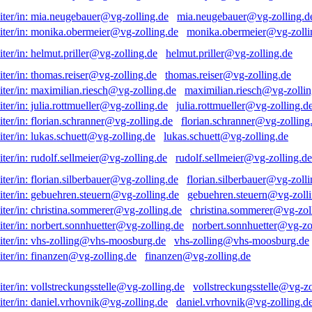
mia.neugebauer@vg-zolling.d
monika.obermeier@vg-zolli
helmut.priller@vg-zolling.de
thomas.reiser@vg-zolling.de
maximilian.riesch@vg-zollin
julia.rottmueller@vg-zolling.d
florian.schranner@vg-zolling
lukas.schuett@vg-zolling.de
rudolf.sellmeier@vg-zolling.de
florian.silberbauer@vg-zolli
gebuehren.steuern@vg-zolli
christina.sommerer@vg-zol
norbert.sonnhuetter@vg-zo
vhs-zolling@vhs-moosburg.de
finanzen@vg-zolling.de
vollstreckungsstelle@vg-zo
daniel.vrhovnik@vg-zolling.d