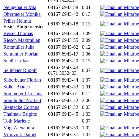
0170 7942402
Neugebauer Mia
08167 6943-58
0.01
Obermeier Monika
08167 6943-42
0.13
Priller Helmut
08167 6943-18
1.13
Erster Bürgermeister
Reiser Thomas
08167 6943-34
1.09
Riesch Maximilian
08167 6943-55
2.09
Rottmüller Julia
08167 6943-62
0.12
Schranner Florian
08167 6943-17
1.06
Schütt Lukas
08167 6943-20
1.15
08167 6943-43
Sellmeier Rudolf
0.07
0171 3032403
Silberbauer Florian
08167 6943-44
1.07
Soller Bianca
08167 6943-33
1.01
Sommerer Christina
08167 6943-61
0.11
Sonnhütter Norbert
08167 6943-22
2.06
Steinecke Corinna
08167 6943-32
0.03
Thalmair Brigitte
08167 6943-45
1.03
Toth Marlene
0.07
Vogl Alexandra
08167 6943-39
1.02
Vrhovnik Daniel
08167 6943-37
1.07