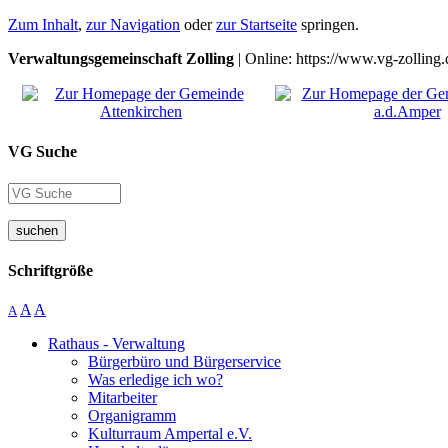
Zum Inhalt
,
zur Navigation
oder
zur Startseite
springen.
Verwaltungsgemeinschaft Zolling
| Online: https://www.vg-zolling.
VG Suche
suchen
Schriftgröße
A
A
A
Rathaus - Verwaltung
Bürgerbüro und Bürgerservice
Was erledige ich wo?
Mitarbeiter
Organigramm
Kulturraum Ampertal e.V.