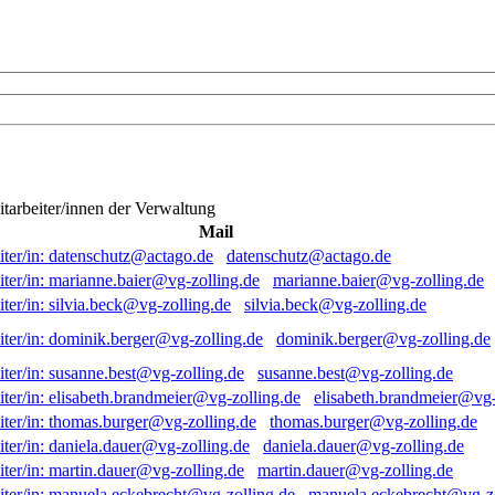
itarbeiter/innen der Verwaltung
Mail
datenschutz@actago.de
marianne.baier@vg-zolling.de
silvia.beck@vg-zolling.de
dominik.berger@vg-zolling.de
susanne.best@vg-zolling.de
elisabeth.brandmeier@vg-
thomas.burger@vg-zolling.de
daniela.dauer@vg-zolling.de
martin.dauer@vg-zolling.de
manuela.eckebrecht@vg-zo