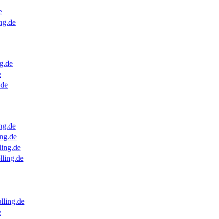
e
ng.de
g.de
e
.de
ng.de
ng.de
ling.de
lling.de
lling.de
e