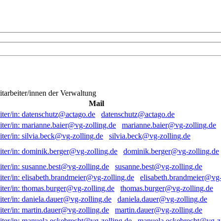
itarbeiter/innen der Verwaltung
Mail
datenschutz@actago.de
marianne.baier@vg-zolling.de
silvia.beck@vg-zolling.de
dominik.berger@vg-zolling.de
susanne.best@vg-zolling.de
elisabeth.brandmeier@vg-
thomas.burger@vg-zolling.de
daniela.dauer@vg-zolling.de
martin.dauer@vg-zolling.de
manuela.eckebrecht@vg-zo