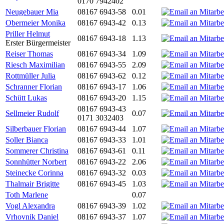
0170 7942402
Neugebauer Mia
08167 6943-58
0.01
Obermeier Monika
08167 6943-42
0.13
Priller Helmut
08167 6943-18
1.13
Erster Bürgermeister
Reiser Thomas
08167 6943-34
1.09
Riesch Maximilian
08167 6943-55
2.09
Rottmüller Julia
08167 6943-62
0.12
Schranner Florian
08167 6943-17
1.06
Schütt Lukas
08167 6943-20
1.15
08167 6943-43
Sellmeier Rudolf
0.07
0171 3032403
Silberbauer Florian
08167 6943-44
1.07
Soller Bianca
08167 6943-33
1.01
Sommerer Christina
08167 6943-61
0.11
Sonnhütter Norbert
08167 6943-22
2.06
Steinecke Corinna
08167 6943-32
0.03
Thalmair Brigitte
08167 6943-45
1.03
Toth Marlene
0.07
Vogl Alexandra
08167 6943-39
1.02
Vrhovnik Daniel
08167 6943-37
1.07