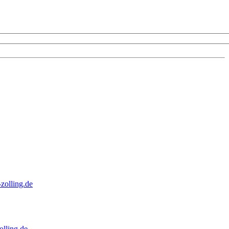
zolling.de
lling.de