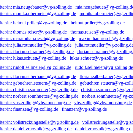
mia.neugebauer@vg-zolling.d
monika.obermeier@vg-zolli
helmut.priller@vg-zolling.de
thomas.reiser@vg-zolling.de
maximilian.riesch@vg-zollin
julia.rottmueller@vg-zolling.d
florian.schranner@vg-zolling
lukas.schuett@vg-zolling.de
rudolf.sellmeier@vg-zolling.de
florian.silberbauer@vg-zolli
gebuehren.steuern@vg-zolli
christina.sommerer@vg-zol
norbert.sonnhuetter@vg-zo
vhs-zolling@vhs-moosburg.de
finanzen@vg-zolling.de
vollstreckungsstelle@vg-zo
daniel.vrhovnik@vg-zolling.d