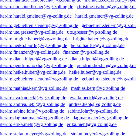
christine.fischer@vg-zolling.d
harald.gmeiner@vg-zolling.de
gebuehren.steuern@vg-zolli
ute.gresser@vg-zolling.de
brigitte.haberl@vg-zolling.de
heiko.hauffe@vg-zolling.de
finanzen@vg-zolling.de
diana.hilpert@vg-zolling.de
qendrim.hoxhaj@vg-zolling.d
heike.huber@vg-zolling.de
gebuehren.steuern@vg-zolli
mathias.kern@vg-zolling.de
eva.knoeckl@vg-zolling.de
andrea.liebl@vg-zolling.de
sabine.lohr@vg-zolling.de
dagmar.maier@vg-zolling.de
erika.mehl@vg-zolling.de
stefan.meyer@vg-zolling.de