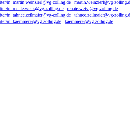
martin.weinzierl@vg-zolling.
renate.weiss@vg-zolling.de
tahnee.zeilmaier@vg-zolling.
kaemmerei@vg-zolling.de