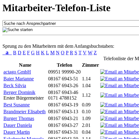
Mitarbeiter-Telefon-Liste
Sprung zu den Mitarbeitern mit dem Anfangsbuchstaben:
a
B
D
E
F
G
H
K
L
M
N
O
P
R
S
T
V
W
Z
Telefonliste der M
Name
Telefon
Zimmer
actago GmbH
09951 99990-20
Baier Marianne
08167 6943-51
1.14
Beck Silvia
08167 6943-26
1.04
Berger Dominik
08167 6943-46
1.12
Erster Bürgermeister
0171 4788152
Best Susanne
08167 6943-19
0.09
Brandmeier Elisabeth
08167 6943-13
0.10
Burger Thomas
08167 6943-21
1.09
Dauer Daniela
08167 6943-27
2.01
Dauer Martin
08167 6943-31
0.04
Eckebrecht Manuela
08167 6943-59
1.14