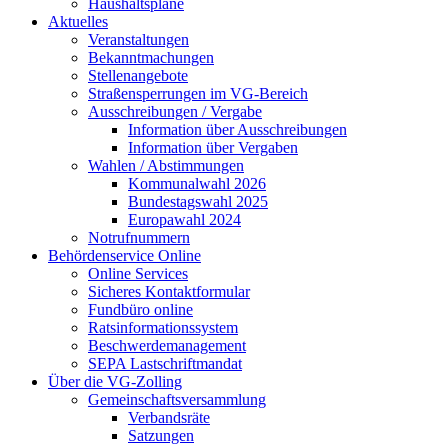
Haushaltspläne
Aktuelles
Veranstaltungen
Bekanntmachungen
Stellenangebote
Straßensperrungen im VG-Bereich
Ausschreibungen / Vergabe
Information über Ausschreibungen
Information über Vergaben
Wahlen / Abstimmungen
Kommunalwahl 2026
Bundestagswahl 2025
Europawahl 2024
Notrufnummern
Behördenservice Online
Online Services
Sicheres Kontaktformular
Fundbüro online
Ratsinformationssystem
Beschwerdemanagement
SEPA Lastschriftmandat
Über die VG-Zolling
Gemeinschaftsversammlung
Verbandsräte
Satzungen