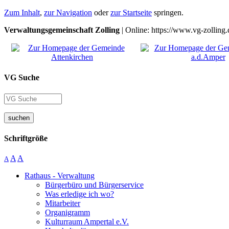
Zum Inhalt
,
zur Navigation
oder
zur Startseite
springen.
Verwaltungsgemeinschaft Zolling
| Online: https://www.vg-zolling.
VG Suche
suchen
Schriftgröße
A
A
A
Rathaus - Verwaltung
Bürgerbüro und Bürgerservice
Was erledige ich wo?
Mitarbeiter
Organigramm
Kulturraum Ampertal e.V.