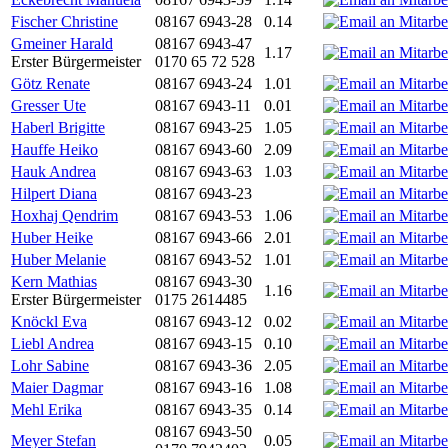
Fischer Christine
08167 6943-28
0.14
Gmeiner Harald
08167 6943-47
1.17
Erster Bürgermeister
0170 65 72 528
Götz Renate
08167 6943-24
1.01
Gresser Ute
08167 6943-11
0.01
Haberl Brigitte
08167 6943-25
1.05
Hauffe Heiko
08167 6943-60
2.09
Hauk Andrea
08167 6943-63
1.03
Hilpert Diana
08167 6943-23
Hoxhaj Qendrim
08167 6943-53
1.06
Huber Heike
08167 6943-66
2.01
Huber Melanie
08167 6943-52
1.01
Kern Mathias
08167 6943-30
1.16
Erster Bürgermeister
0175 2614485
Knöckl Eva
08167 6943-12
0.02
Liebl Andrea
08167 6943-15
0.10
Lohr Sabine
08167 6943-36
2.05
Maier Dagmar
08167 6943-16
1.08
Mehl Erika
08167 6943-35
0.14
08167 6943-50
Meyer Stefan
0.05