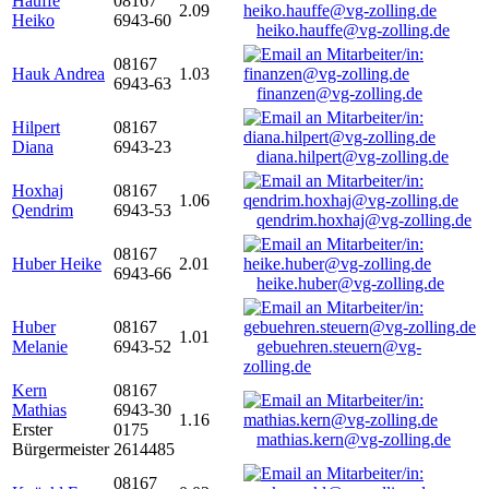
Hauffe
08167
2.09
Heiko
6943-60
heiko.hauffe@vg-zolling.de
08167
Hauk Andrea
1.03
6943-63
finanzen@vg-zolling.de
Hilpert
08167
Diana
6943-23
diana.hilpert@vg-zolling.de
Hoxhaj
08167
1.06
Qendrim
6943-53
qendrim.hoxhaj@vg-zolling.de
08167
Huber Heike
2.01
6943-66
heike.huber@vg-zolling.de
Huber
08167
1.01
Melanie
6943-52
gebuehren.steuern@vg-
zolling.de
Kern
08167
Mathias
6943-30
1.16
Erster
0175
mathias.kern@vg-zolling.de
Bürgermeister
2614485
08167