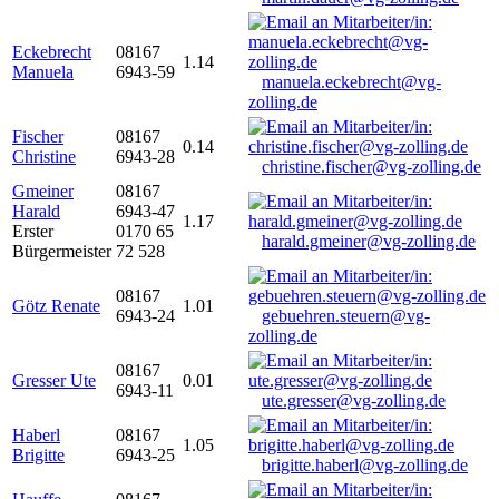
Eckebrecht
08167
1.14
Manuela
6943-59
manuela.eckebrecht@vg-
zolling.de
Fischer
08167
0.14
Christine
6943-28
christine.fischer@vg-zolling.de
Gmeiner
08167
Harald
6943-47
1.17
Erster
0170 65
harald.gmeiner@vg-zolling.de
Bürgermeister
72 528
08167
Götz Renate
1.01
6943-24
gebuehren.steuern@vg-
zolling.de
08167
Gresser Ute
0.01
6943-11
ute.gresser@vg-zolling.de
Haberl
08167
1.05
Brigitte
6943-25
brigitte.haberl@vg-zolling.de