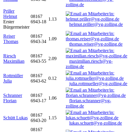
zolling.de
Priller
Helmut
08167
1.13
Erster
6943-18
helmut.priller@vg-zolling.de
Bürgermeister
Reiser
08167
1.09
Thomas
6943-34
thomas.reiser@vg-zolling.de
Riesch
08167
2.09
Maximilian
6943-55
maximilian.riesch@vg-
zolling.de
Rottmüller
08167
0.12
Julia
6943-62
julia.rottmueller@vg-zolling.de
Schranner
08167
1.06
Florian
6943-17
florian.schranner@vg-
zolling.de
08167
Schütt Lukas
1.15
6943-20
lukas.schuett@vg-zolling.de
08167