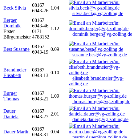
08167
Beck Silvia
1.04
6943-26
silvia.beck@vg-zolling.de
Berger
08167
Dominik
6943-46
1.12
Erster
0171
dominik.berger@vg-zolling.de
Bürgermeister
4788152
08167
Best Susanne
0.09
6943-19
susanne.best@vg-zolling.de
Brandmeier
08167
0.10
Elisabeth
6943-13
elisabeth.brandmeier@vg-
zolling.de
Burger
08167
1.09
Thomas
6943-21
thomas.burger@vg-zolling.de
Dauer
08167
2.01
Daniela
6943-27
daniela.dauer@vg-zolling.de
08167
Dauer Martin
0.04
6943-31
martin.dauer@vg-zolling.de