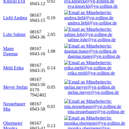
Knöckl Eva
0.02
6943-12
eva.knoeckl@vg-zolling.de
08167
Liebl Andrea
0.10
6943-15
andrea.liebl@vg-zolling.de
08167
Lohr Sabine
2.05
6943-36
sabine.lohr@vg-zolling.de
Maier
08167
1.08
Dagmar
6943-16
dagmar.maier@vg-zolling.de
08167
Mehl Erika
0.14
6943-35
erika.mehl@vg-zolling.de
08167
6943-50
Meyer Stefan
0.05
0170
stefan.meyer@vg-zolling.de
7942402
Neugebauer
08167
0.01
Mia
6943-58
mia.neugebauer@vg-zolling.de
Obermeier
08167
0.13
Monika
6943-42
monika.obermeier@vg-