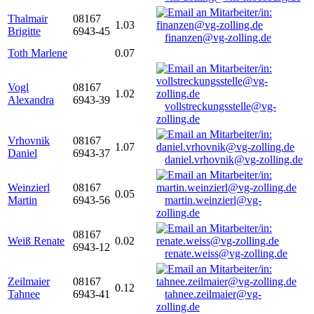
Thalmair
08167
1.03
Brigitte
6943-45
finanzen@vg-zolling.de
Toth Marlene
0.07
Vogl
08167
1.02
Alexandra
6943-39
vollstreckungsstelle@vg-
zolling.de
Vrhovnik
08167
1.07
Daniel
6943-37
daniel.vrhovnik@vg-zolling.de
Weinzierl
08167
0.05
Martin
6943-56
martin.weinzierl@vg-
zolling.de
08167
Weiß Renate
0.02
6943-12
renate.weiss@vg-zolling.de
Zeilmaier
08167
0.12
Tahnee
6943-41
tahnee.zeilmaier@vg-
zolling.de