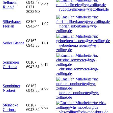
Sellmeier
6943-43
0.07
Rudolf
0171
rudolf.sellmeier@vg-zolling.de
3032403
Silberbauer
08167
1.07
Florian
6943-44
florian.silberbauer@vg-
zolling.de
08167
Soller Bianca
1.01
6943-33
gebuehren.steuern@vg-
zolling.de
Sommerer
08167
0.11
Christina
6943-61
christina.sommerer@vg-
zolling.de
Sonnhütter
08167
2.06
Norbert
6943-22
norbert.sonnhuetter@vg-
zolling.de
Steinecke
08167
0.03
Corinna
6943-32
vhs-zolling@vhs-moosburg.de