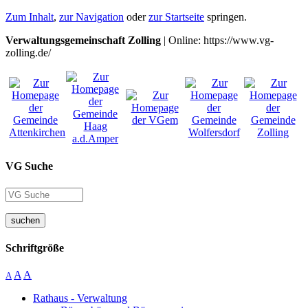
Zum Inhalt
,
zur Navigation
oder
zur Startseite
springen.
Verwaltungsgemeinschaft Zolling
| Online: https://www.vg-
zolling.de/
VG Suche
suchen
Schriftgröße
A
A
A
Rathaus - Verwaltung