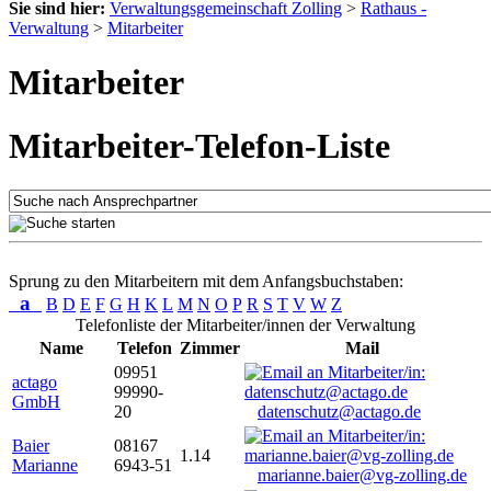
Sie sind hier:
Verwaltungsgemeinschaft Zolling
>
Rathaus -
Verwaltung
>
Mitarbeiter
Mitarbeiter
Mitarbeiter-Telefon-Liste
Sprung zu den Mitarbeitern mit dem Anfangsbuchstaben:
a
B
D
E
F
G
H
K
L
M
N
O
P
R
S
T
V
W
Z
Telefonliste der Mitarbeiter/innen der Verwaltung
Name
Telefon
Zimmer
Mail
09951
actago
99990-
GmbH
20
datenschutz@actago.de
Baier
08167
1.14
Marianne
6943-51
marianne.baier@vg-zolling.de