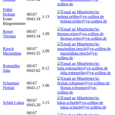
zolling.de
Priller
Helmut
08167
1.13
Erster
6943-18
helmut.priller@vg-zolling.de
Bürgermeister
Reiser
08167
1.09
Thomas
6943-34
thomas.reiser@vg-zolling.de
Riesch
08167
2.09
Maximilian
6943-55
maximilian.riesch@vg-
zolling.de
Rottmüller
08167
0.12
Julia
6943-62
julia.rottmueller@vg-zolling.de
Schranner
08167
1.06
Florian
6943-17
florian.schranner@vg-
zolling.de
08167
Schütt Lukas
1.15
6943-20
lukas.schuett@vg-zolling.de
08167