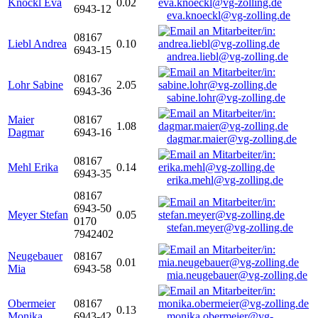
Knöckl Eva
0.02
6943-12
eva.knoeckl@vg-zolling.de
08167
Liebl Andrea
0.10
6943-15
andrea.liebl@vg-zolling.de
08167
Lohr Sabine
2.05
6943-36
sabine.lohr@vg-zolling.de
Maier
08167
1.08
Dagmar
6943-16
dagmar.maier@vg-zolling.de
08167
Mehl Erika
0.14
6943-35
erika.mehl@vg-zolling.de
08167
6943-50
Meyer Stefan
0.05
0170
stefan.meyer@vg-zolling.de
7942402
Neugebauer
08167
0.01
Mia
6943-58
mia.neugebauer@vg-zolling.de
Obermeier
08167
0.13
Monika
6943-42
monika.obermeier@vg-