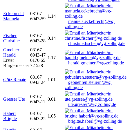
Eckebrecht
08167
1.14
Manuela
6943-59
manuela.eckebrecht@vg-
zolling.de
Fischer
08167
0.14
Christine
6943-28
christine.fischer@vg-zolling.de
Gmeiner
08167
Harald
6943-47
1.17
Erster
0170 65
harald.gmeiner@vg-zolling.de
Bürgermeister
72 528
08167
Götz Renate
1.01
6943-24
gebuehren.steuern@vg-
zolling.de
08167
Gresser Ute
0.01
6943-11
ute.gresser@vg-zolling.de
Haberl
08167
1.05
Brigitte
6943-25
brigitte.haberl@vg-zolling.de