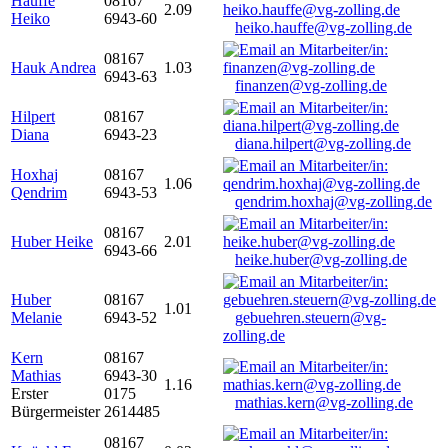
Hauffe
08167
2.09
Heiko
6943-60
heiko.hauffe@vg-zolling.de
08167
Hauk Andrea
1.03
6943-63
finanzen@vg-zolling.de
Hilpert
08167
Diana
6943-23
diana.hilpert@vg-zolling.de
Hoxhaj
08167
1.06
Qendrim
6943-53
qendrim.hoxhaj@vg-zolling.de
08167
Huber Heike
2.01
6943-66
heike.huber@vg-zolling.de
Huber
08167
1.01
Melanie
6943-52
gebuehren.steuern@vg-
zolling.de
Kern
08167
Mathias
6943-30
1.16
Erster
0175
mathias.kern@vg-zolling.de
Bürgermeister
2614485
08167