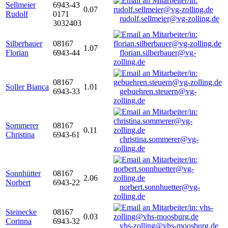
Sellmeier
6943-43
0.07
Rudolf
0171
rudolf.sellmeier@vg-zolling.de
3032403
Silberbauer
08167
1.07
Florian
6943-44
florian.silberbauer@vg-
zolling.de
08167
Soller Bianca
1.01
6943-33
gebuehren.steuern@vg-
zolling.de
Sommerer
08167
0.11
Christina
6943-61
christina.sommerer@vg-
zolling.de
Sonnhütter
08167
2.06
Norbert
6943-22
norbert.sonnhuetter@vg-
zolling.de
Steinecke
08167
0.03
Corinna
6943-32
vhs-zolling@vhs-moosburg.de