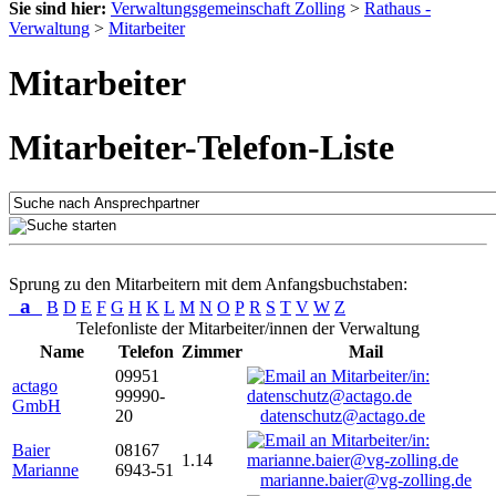
Sie sind hier:
Verwaltungsgemeinschaft Zolling
>
Rathaus -
Verwaltung
>
Mitarbeiter
Mitarbeiter
Mitarbeiter-Telefon-Liste
Sprung zu den Mitarbeitern mit dem Anfangsbuchstaben:
a
B
D
E
F
G
H
K
L
M
N
O
P
R
S
T
V
W
Z
Telefonliste der Mitarbeiter/innen der Verwaltung
Name
Telefon
Zimmer
Mail
09951
actago
99990-
GmbH
20
datenschutz@actago.de
Baier
08167
1.14
Marianne
6943-51
marianne.baier@vg-zolling.de