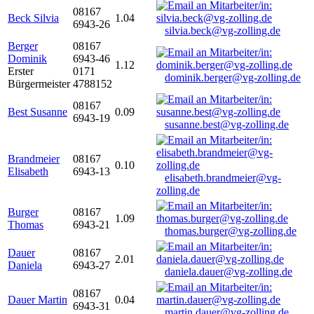
08167
Beck Silvia
1.04
6943-26
silvia.beck@vg-zolling.de
Berger
08167
Dominik
6943-46
1.12
Erster
0171
dominik.berger@vg-zolling.de
Bürgermeister
4788152
08167
Best Susanne
0.09
6943-19
susanne.best@vg-zolling.de
Brandmeier
08167
0.10
Elisabeth
6943-13
elisabeth.brandmeier@vg-
zolling.de
Burger
08167
1.09
Thomas
6943-21
thomas.burger@vg-zolling.de
Dauer
08167
2.01
Daniela
6943-27
daniela.dauer@vg-zolling.de
08167
Dauer Martin
0.04
6943-31
martin.dauer@vg-zolling.de