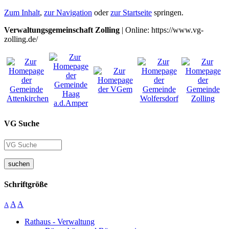
Zum Inhalt
,
zur Navigation
oder
zur Startseite
springen.
Verwaltungsgemeinschaft Zolling
| Online: https://www.vg-
zolling.de/
VG Suche
suchen
Schriftgröße
A
A
A
Rathaus - Verwaltung