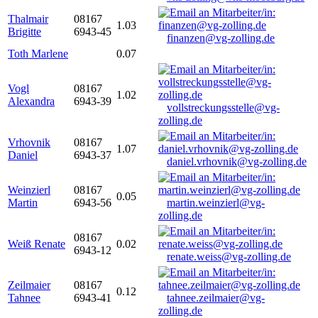
Thalmair
08167
1.03
Brigitte
6943-45
finanzen@vg-zolling.de
Toth Marlene
0.07
Vogl
08167
1.02
Alexandra
6943-39
vollstreckungsstelle@vg-
zolling.de
Vrhovnik
08167
1.07
Daniel
6943-37
daniel.vrhovnik@vg-zolling.de
Weinzierl
08167
0.05
Martin
6943-56
martin.weinzierl@vg-
zolling.de
08167
Weiß Renate
0.02
6943-12
renate.weiss@vg-zolling.de
Zeilmaier
08167
0.12
Tahnee
6943-41
tahnee.zeilmaier@vg-
zolling.de