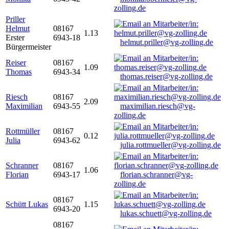
zolling.de
Priller
Helmut
08167
1.13
Erster
6943-18
helmut.priller@vg-zolling.de
Bürgermeister
Reiser
08167
1.09
Thomas
6943-34
thomas.reiser@vg-zolling.de
Riesch
08167
2.09
Maximilian
6943-55
maximilian.riesch@vg-
zolling.de
Rottmüller
08167
0.12
Julia
6943-62
julia.rottmueller@vg-zolling.de
Schranner
08167
1.06
Florian
6943-17
florian.schranner@vg-
zolling.de
08167
Schütt Lukas
1.15
6943-20
lukas.schuett@vg-zolling.de
08167