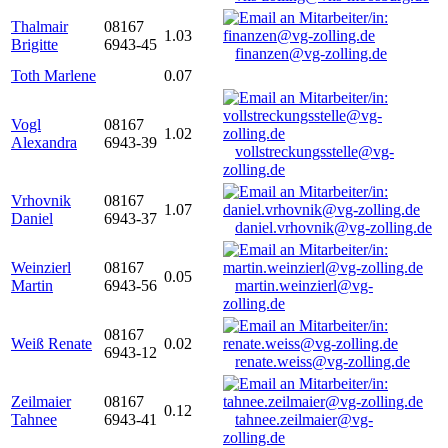
Thalmair
08167
1.03
Brigitte
6943-45
finanzen@vg-zolling.de
Toth Marlene
0.07
Vogl
08167
1.02
Alexandra
6943-39
vollstreckungsstelle@vg-
zolling.de
Vrhovnik
08167
1.07
Daniel
6943-37
daniel.vrhovnik@vg-zolling.de
Weinzierl
08167
0.05
Martin
6943-56
martin.weinzierl@vg-
zolling.de
08167
Weiß Renate
0.02
6943-12
renate.weiss@vg-zolling.de
Zeilmaier
08167
0.12
Tahnee
6943-41
tahnee.zeilmaier@vg-
zolling.de