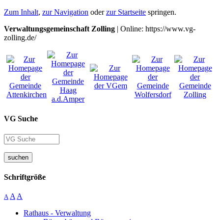
Zum Inhalt
,
zur Navigation
oder
zur Startseite
springen.
Verwaltungsgemeinschaft Zolling
| Online: https://www.vg-
zolling.de/
VG Suche
suchen
Schriftgröße
A
A
A
Rathaus - Verwaltung