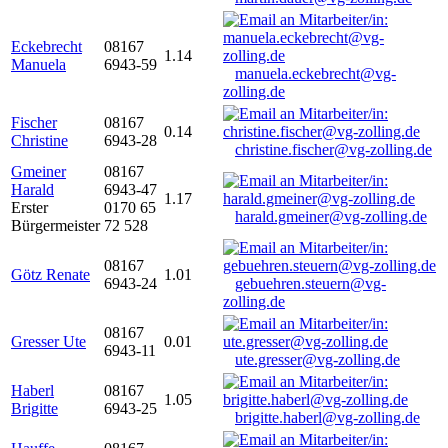
Eckebrecht
08167
1.14
Manuela
6943-59
manuela.eckebrecht@vg-
zolling.de
Fischer
08167
0.14
Christine
6943-28
christine.fischer@vg-zolling.de
Gmeiner
08167
Harald
6943-47
1.17
Erster
0170 65
harald.gmeiner@vg-zolling.de
Bürgermeister
72 528
08167
Götz Renate
1.01
6943-24
gebuehren.steuern@vg-
zolling.de
08167
Gresser Ute
0.01
6943-11
ute.gresser@vg-zolling.de
Haberl
08167
1.05
Brigitte
6943-25
brigitte.haberl@vg-zolling.de