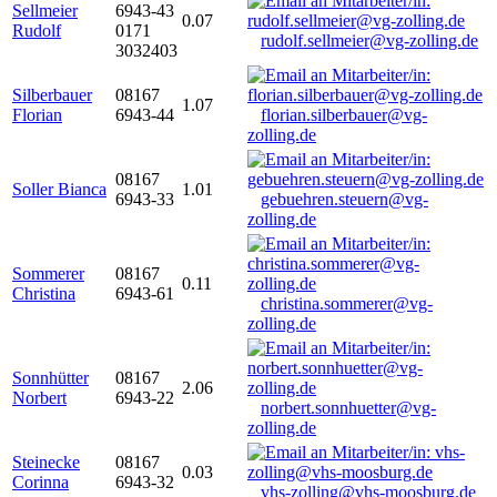
Sellmeier
6943-43
0.07
Rudolf
0171
rudolf.sellmeier@vg-zolling.de
3032403
Silberbauer
08167
1.07
Florian
6943-44
florian.silberbauer@vg-
zolling.de
08167
Soller Bianca
1.01
6943-33
gebuehren.steuern@vg-
zolling.de
Sommerer
08167
0.11
Christina
6943-61
christina.sommerer@vg-
zolling.de
Sonnhütter
08167
2.06
Norbert
6943-22
norbert.sonnhuetter@vg-
zolling.de
Steinecke
08167
0.03
Corinna
6943-32
vhs-zolling@vhs-moosburg.de