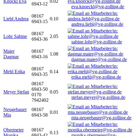
Knöckl Eva
0.02
6943-12
eva.knoeckl@vg-zolling.de
08167
Liebl Andrea
0.10
6943-15
andrea.liebl@vg-zolling.de
08167
Lohr Sabine
2.05
6943-36
sabine.lohr@vg-zolling.de
Maier
08167
1.08
Dagmar
6943-16
dagmar.maier@vg-zolling.de
08167
Mehl Erika
0.14
6943-35
erika.mehl@vg-zolling.de
08167
6943-50
Meyer Stefan
0.05
0170
stefan.meyer@vg-zolling.de
7942402
Neugebauer
08167
0.01
Mia
6943-58
mia.neugebauer@vg-zolling.de
Obermeier
08167
0.13
Monika
6943-42
monika.obermeier@vg-