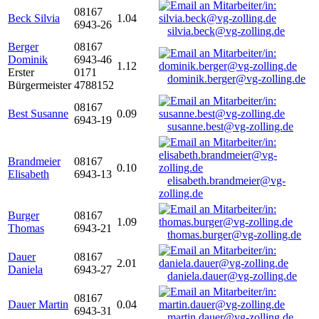
08167
Beck Silvia
1.04
6943-26
silvia.beck@vg-zolling.de
Berger
08167
Dominik
6943-46
1.12
Erster
0171
dominik.berger@vg-zolling.de
Bürgermeister
4788152
08167
Best Susanne
0.09
6943-19
susanne.best@vg-zolling.de
Brandmeier
08167
0.10
Elisabeth
6943-13
elisabeth.brandmeier@vg-
zolling.de
Burger
08167
1.09
Thomas
6943-21
thomas.burger@vg-zolling.de
Dauer
08167
2.01
Daniela
6943-27
daniela.dauer@vg-zolling.de
08167
Dauer Martin
0.04
6943-31
martin.dauer@vg-zolling.de