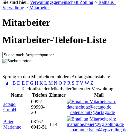
Sie sind hier:
Verwaltungsgemeinschaft Zolling
>
Rathaus -
Verwaltung
>
Mitarbeiter
Mitarbeiter
Mitarbeiter-Telefon-Liste
Sprung zu den Mitarbeitern mit dem Anfangsbuchstaben:
a
B
D
E
F
G
H
K
L
M
N
O
P
R
S
T
V
W
Z
Telefonliste der Mitarbeiter/innen der Verwaltung
Name
Telefon
Zimmer
Mail
09951
actago
99990-
GmbH
20
datenschutz@actago.de
Baier
08167
1.14
Marianne
6943-51
marianne.baier@vg-zolling.de