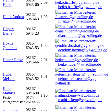
Hauffe
08167
2.09
Heiko
6943-60
heiko.hauffe@vg-zolling.de
08167
Hauk Andrea
1.03
6943-63
finanzen@vg-zolling.de
Hilpert
08167
Diana
6943-23
diana.hilpert@vg-zolling.de
Hoxhaj
08167
1.06
Qendrim
6943-53
qendrim.hoxhaj@vg-zolling.de
08167
Huber Heike
2.01
6943-66
heike.huber@vg-zolling.de
Huber
08167
1.01
Melanie
6943-52
gebuehren.steuern@vg-
zolling.de
Kern
08167
Mathias
6943-30
1.16
Erster
0175
mathias.kern@vg-zolling.de
Bürgermeister
2614485
08167