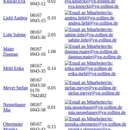
Knöckl Eva
0.02
6943-12
eva.knoeckl@vg-zolling.de
08167
Liebl Andrea
0.10
6943-15
andrea.liebl@vg-zolling.de
08167
Lohr Sabine
2.05
6943-36
sabine.lohr@vg-zolling.de
Maier
08167
1.08
Dagmar
6943-16
dagmar.maier@vg-zolling.de
08167
Mehl Erika
0.14
6943-35
erika.mehl@vg-zolling.de
08167
6943-50
Meyer Stefan
0.05
0170
stefan.meyer@vg-zolling.de
7942402
Neugebauer
08167
0.01
Mia
6943-58
mia.neugebauer@vg-zolling.de
Obermeier
08167
0.13
Monika
6943-42
monika.obermeier@vg-