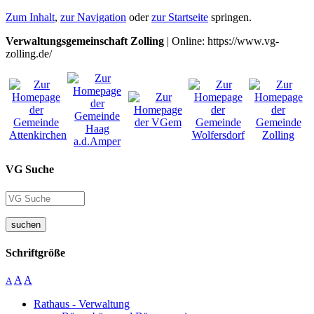
Zum Inhalt
,
zur Navigation
oder
zur Startseite
springen.
Verwaltungsgemeinschaft Zolling
| Online: https://www.vg-
zolling.de/
VG Suche
suchen
Schriftgröße
A
A
A
Rathaus - Verwaltung