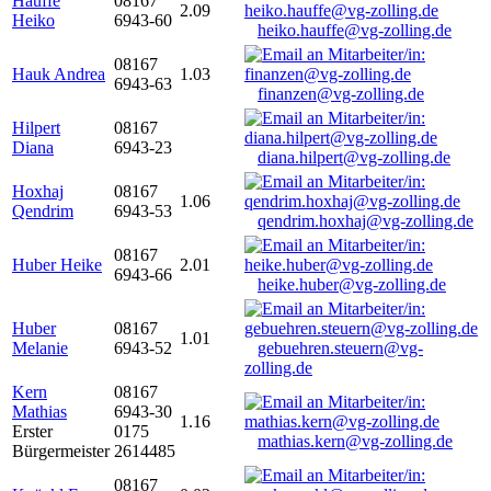
Hauffe
08167
2.09
Heiko
6943-60
heiko.hauffe@vg-zolling.de
08167
Hauk Andrea
1.03
6943-63
finanzen@vg-zolling.de
Hilpert
08167
Diana
6943-23
diana.hilpert@vg-zolling.de
Hoxhaj
08167
1.06
Qendrim
6943-53
qendrim.hoxhaj@vg-zolling.de
08167
Huber Heike
2.01
6943-66
heike.huber@vg-zolling.de
Huber
08167
1.01
Melanie
6943-52
gebuehren.steuern@vg-
zolling.de
Kern
08167
Mathias
6943-30
1.16
Erster
0175
mathias.kern@vg-zolling.de
Bürgermeister
2614485
08167