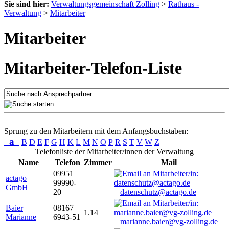
Sie sind hier:
Verwaltungsgemeinschaft Zolling
>
Rathaus -
Verwaltung
>
Mitarbeiter
Mitarbeiter
Mitarbeiter-Telefon-Liste
Sprung zu den Mitarbeitern mit dem Anfangsbuchstaben:
a
B
D
E
F
G
H
K
L
M
N
O
P
R
S
T
V
W
Z
Telefonliste der Mitarbeiter/innen der Verwaltung
Name
Telefon
Zimmer
Mail
09951
actago
99990-
GmbH
20
datenschutz@actago.de
Baier
08167
1.14
Marianne
6943-51
marianne.baier@vg-zolling.de