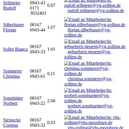
Sellmeier
6943-43
0.07
Rudolf
0171
rudolf.sellmeier@vg-zolling.de
3032403
Silberbauer
08167
1.07
Florian
6943-44
florian.silberbauer@vg-
zolling.de
08167
Soller Bianca
1.01
6943-33
gebuehren.steuern@vg-
zolling.de
Sommerer
08167
0.11
Christina
6943-61
christina.sommerer@vg-
zolling.de
Sonnhütter
08167
2.06
Norbert
6943-22
norbert.sonnhuetter@vg-
zolling.de
Steinecke
08167
0.03
Corinna
6943-32
vhs-zolling@vhs-moosburg.de