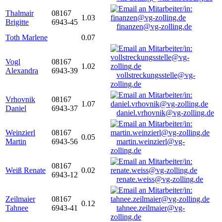
Thalmair
08167
1.03
Brigitte
6943-45
finanzen@vg-zolling.de
Toth Marlene
0.07
Vogl
08167
1.02
Alexandra
6943-39
vollstreckungsstelle@vg-
zolling.de
Vrhovnik
08167
1.07
Daniel
6943-37
daniel.vrhovnik@vg-zolling.de
Weinzierl
08167
0.05
Martin
6943-56
martin.weinzierl@vg-
zolling.de
08167
Weiß Renate
0.02
6943-12
renate.weiss@vg-zolling.de
Zeilmaier
08167
0.12
Tahnee
6943-41
tahnee.zeilmaier@vg-
zolling.de