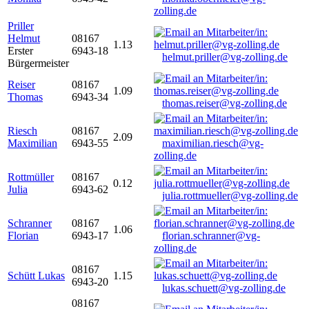
zolling.de
Priller
Helmut
08167
1.13
Erster
6943-18
helmut.priller@vg-zolling.de
Bürgermeister
Reiser
08167
1.09
Thomas
6943-34
thomas.reiser@vg-zolling.de
Riesch
08167
2.09
Maximilian
6943-55
maximilian.riesch@vg-
zolling.de
Rottmüller
08167
0.12
Julia
6943-62
julia.rottmueller@vg-zolling.de
Schranner
08167
1.06
Florian
6943-17
florian.schranner@vg-
zolling.de
08167
Schütt Lukas
1.15
6943-20
lukas.schuett@vg-zolling.de
08167