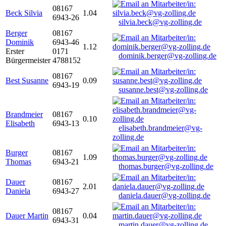
08167
Beck Silvia
1.04
6943-26
silvia.beck@vg-zolling.de
Berger
08167
Dominik
6943-46
1.12
Erster
0171
dominik.berger@vg-zolling.de
Bürgermeister
4788152
08167
Best Susanne
0.09
6943-19
susanne.best@vg-zolling.de
Brandmeier
08167
0.10
Elisabeth
6943-13
elisabeth.brandmeier@vg-
zolling.de
Burger
08167
1.09
Thomas
6943-21
thomas.burger@vg-zolling.de
Dauer
08167
2.01
Daniela
6943-27
daniela.dauer@vg-zolling.de
08167
Dauer Martin
0.04
6943-31
martin.dauer@vg-zolling.de