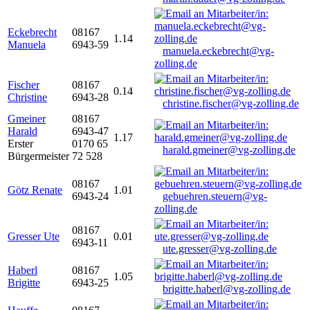
Eckebrecht
08167
1.14
Manuela
6943-59
manuela.eckebrecht@vg-
zolling.de
Fischer
08167
0.14
Christine
6943-28
christine.fischer@vg-zolling.de
Gmeiner
08167
Harald
6943-47
1.17
Erster
0170 65
harald.gmeiner@vg-zolling.de
Bürgermeister
72 528
08167
Götz Renate
1.01
6943-24
gebuehren.steuern@vg-
zolling.de
08167
Gresser Ute
0.01
6943-11
ute.gresser@vg-zolling.de
Haberl
08167
1.05
Brigitte
6943-25
brigitte.haberl@vg-zolling.de