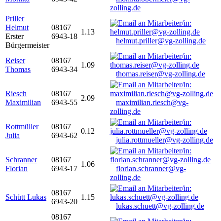
zolling.de
Priller
Helmut
08167
1.13
Erster
6943-18
helmut.priller@vg-zolling.de
Bürgermeister
Reiser
08167
1.09
Thomas
6943-34
thomas.reiser@vg-zolling.de
Riesch
08167
2.09
Maximilian
6943-55
maximilian.riesch@vg-
zolling.de
Rottmüller
08167
0.12
Julia
6943-62
julia.rottmueller@vg-zolling.de
Schranner
08167
1.06
Florian
6943-17
florian.schranner@vg-
zolling.de
08167
Schütt Lukas
1.15
6943-20
lukas.schuett@vg-zolling.de
08167