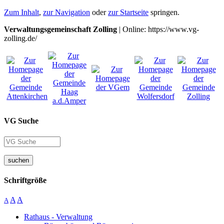
Zum Inhalt
,
zur Navigation
oder
zur Startseite
springen.
Verwaltungsgemeinschaft Zolling
| Online: https://www.vg-
zolling.de/
VG Suche
suchen
Schriftgröße
A
A
A
Rathaus - Verwaltung