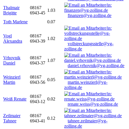
Thalmair
08167
1.03
Brigitte
6943-45
finanzen@vg-zolling.de
Toth Marlene
0.07
Vogl
08167
1.02
Alexandra
6943-39
vollstreckungsstelle@vg-
zolling.de
Vrhovnik
08167
1.07
Daniel
6943-37
daniel.vrhovnik@vg-zolling.de
Weinzierl
08167
0.05
Martin
6943-56
martin.weinzierl@vg-
zolling.de
08167
Weiß Renate
0.02
6943-12
renate.weiss@vg-zolling.de
Zeilmaier
08167
0.12
Tahnee
6943-41
tahnee.zeilmaier@vg-
zolling.de