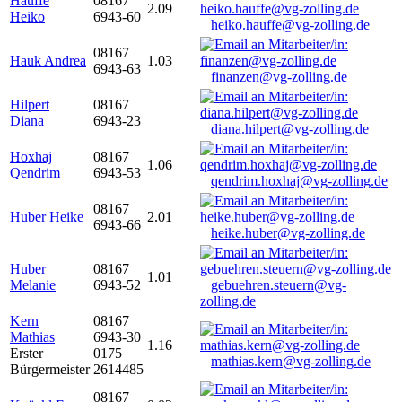
Hauffe
08167
2.09
Heiko
6943-60
heiko.hauffe@vg-zolling.de
08167
Hauk Andrea
1.03
6943-63
finanzen@vg-zolling.de
Hilpert
08167
Diana
6943-23
diana.hilpert@vg-zolling.de
Hoxhaj
08167
1.06
Qendrim
6943-53
qendrim.hoxhaj@vg-zolling.de
08167
Huber Heike
2.01
6943-66
heike.huber@vg-zolling.de
Huber
08167
1.01
Melanie
6943-52
gebuehren.steuern@vg-
zolling.de
Kern
08167
Mathias
6943-30
1.16
Erster
0175
mathias.kern@vg-zolling.de
Bürgermeister
2614485
08167