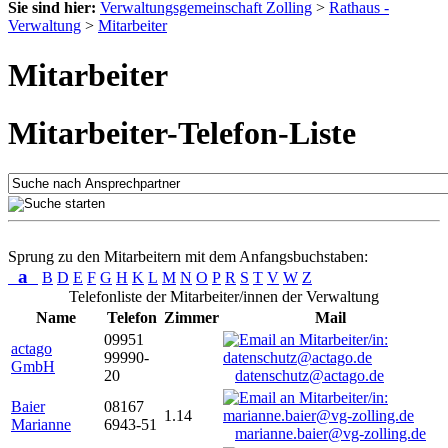
Sie sind hier:
Verwaltungsgemeinschaft Zolling
>
Rathaus -
Verwaltung
>
Mitarbeiter
Mitarbeiter
Mitarbeiter-Telefon-Liste
Sprung zu den Mitarbeitern mit dem Anfangsbuchstaben:
a
B
D
E
F
G
H
K
L
M
N
O
P
R
S
T
V
W
Z
Telefonliste der Mitarbeiter/innen der Verwaltung
Name
Telefon
Zimmer
Mail
09951
actago
99990-
GmbH
20
datenschutz@actago.de
Baier
08167
1.14
Marianne
6943-51
marianne.baier@vg-zolling.de