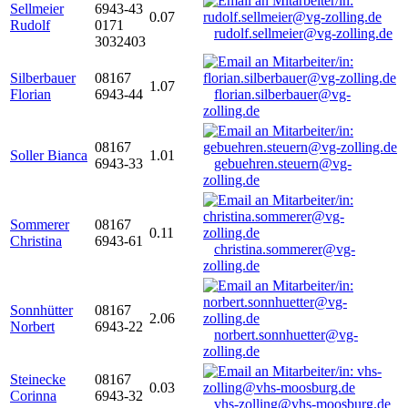
Sellmeier
6943-43
0.07
Rudolf
0171
rudolf.sellmeier@vg-zolling.de
3032403
Silberbauer
08167
1.07
Florian
6943-44
florian.silberbauer@vg-
zolling.de
08167
Soller Bianca
1.01
6943-33
gebuehren.steuern@vg-
zolling.de
Sommerer
08167
0.11
Christina
6943-61
christina.sommerer@vg-
zolling.de
Sonnhütter
08167
2.06
Norbert
6943-22
norbert.sonnhuetter@vg-
zolling.de
Steinecke
08167
0.03
Corinna
6943-32
vhs-zolling@vhs-moosburg.de