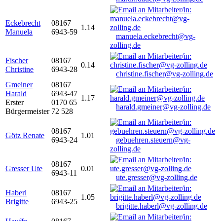
Eckebrecht
08167
1.14
Manuela
6943-59
manuela.eckebrecht@vg-
zolling.de
Fischer
08167
0.14
Christine
6943-28
christine.fischer@vg-zolling.de
Gmeiner
08167
Harald
6943-47
1.17
Erster
0170 65
harald.gmeiner@vg-zolling.de
Bürgermeister
72 528
08167
Götz Renate
1.01
6943-24
gebuehren.steuern@vg-
zolling.de
08167
Gresser Ute
0.01
6943-11
ute.gresser@vg-zolling.de
Haberl
08167
1.05
Brigitte
6943-25
brigitte.haberl@vg-zolling.de