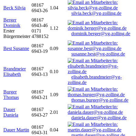
08167
Beck Silvia
1.04
6943-26
silvia.beck@vg-zolling.de
Berger
08167
Dominik
6943-46
1.12
Erster
0171
dominik.berger@vg-zolling.de
Bürgermeister
4788152
08167
Best Susanne
0.09
6943-19
susanne.best@vg-zolling.de
Brandmeier
08167
0.10
Elisabeth
6943-13
elisabeth.brandmeier@vg-
zolling.de
Burger
08167
1.09
Thomas
6943-21
thomas.burger@vg-zolling.de
Dauer
08167
2.01
Daniela
6943-27
daniela.dauer@vg-zolling.de
08167
Dauer Martin
0.04
6943-31
martin.dauer@vg-zolling.de