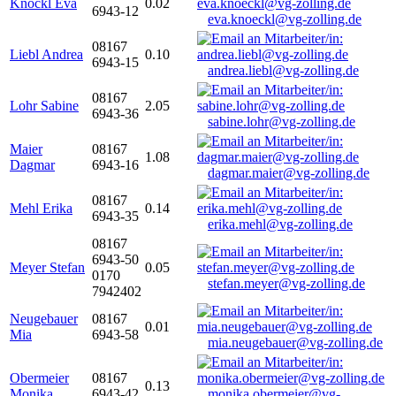
Knöckl Eva
0.02
6943-12
eva.knoeckl@vg-zolling.de
08167
Liebl Andrea
0.10
6943-15
andrea.liebl@vg-zolling.de
08167
Lohr Sabine
2.05
6943-36
sabine.lohr@vg-zolling.de
Maier
08167
1.08
Dagmar
6943-16
dagmar.maier@vg-zolling.de
08167
Mehl Erika
0.14
6943-35
erika.mehl@vg-zolling.de
08167
6943-50
Meyer Stefan
0.05
0170
stefan.meyer@vg-zolling.de
7942402
Neugebauer
08167
0.01
Mia
6943-58
mia.neugebauer@vg-zolling.de
Obermeier
08167
0.13
Monika
6943-42
monika.obermeier@vg-