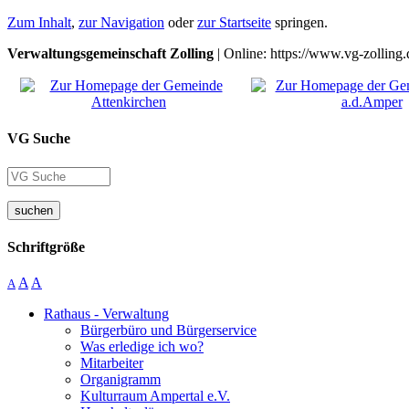
Zum Inhalt
,
zur Navigation
oder
zur Startseite
springen.
Verwaltungsgemeinschaft Zolling
| Online: https://www.vg-zolling.
VG Suche
suchen
Schriftgröße
A
A
A
Rathaus - Verwaltung
Bürgerbüro und Bürgerservice
Was erledige ich wo?
Mitarbeiter
Organigramm
Kulturraum Ampertal e.V.