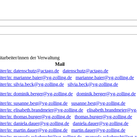
itarbeiter/innen der Verwaltung
Mail
datenschutz@actago.de
marianne.baier@vg-zolling.de
silvia.beck@vg-zolling.de
dominik.berger@vg-zolling.de
susanne.best@vg-zolling.de
elisabeth.brandmeier@vg-
thomas.burger@vg-zolling.de
daniela.dauer@vg-zolling.de
martin.dauer@vg-zolling.de
manuela.eckebrecht@vg-zo