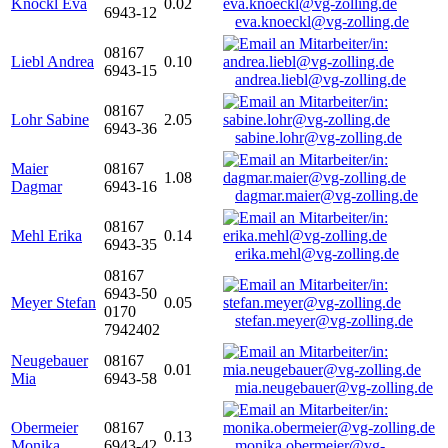
Knöckl Eva
0.02
6943-12
eva.knoeckl@vg-zolling.de
08167
Liebl Andrea
0.10
6943-15
andrea.liebl@vg-zolling.de
08167
Lohr Sabine
2.05
6943-36
sabine.lohr@vg-zolling.de
Maier
08167
1.08
Dagmar
6943-16
dagmar.maier@vg-zolling.de
08167
Mehl Erika
0.14
6943-35
erika.mehl@vg-zolling.de
08167
6943-50
Meyer Stefan
0.05
0170
stefan.meyer@vg-zolling.de
7942402
Neugebauer
08167
0.01
Mia
6943-58
mia.neugebauer@vg-zolling.de
Obermeier
08167
0.13
Monika
6943-42
monika.obermeier@vg-