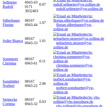
Sellmeier
6943-43
0.07
Rudolf
0171
rudolf.sellmeier@vg-zolling.de
3032403
Silberbauer
08167
1.07
Florian
6943-44
florian.silberbauer@vg-
zolling.de
08167
Soller Bianca
1.01
6943-33
gebuehren.steuern@vg-
zolling.de
Sommerer
08167
0.11
Christina
6943-61
christina.sommerer@vg-
zolling.de
Sonnhütter
08167
2.06
Norbert
6943-22
norbert.sonnhuetter@vg-
zolling.de
Steinecke
08167
0.03
Corinna
6943-32
vhs-zolling@vhs-moosburg.de