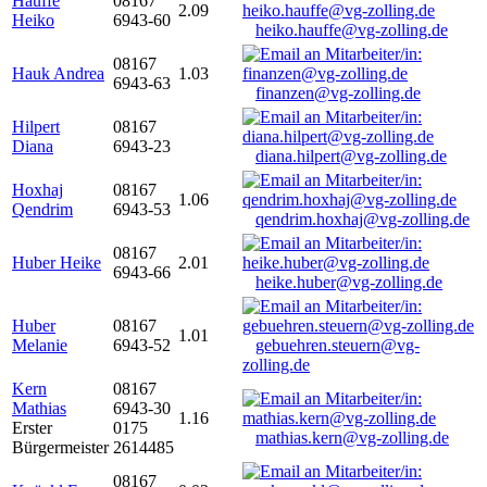
Hauffe
08167
2.09
Heiko
6943-60
heiko.hauffe@vg-zolling.de
08167
Hauk Andrea
1.03
6943-63
finanzen@vg-zolling.de
Hilpert
08167
Diana
6943-23
diana.hilpert@vg-zolling.de
Hoxhaj
08167
1.06
Qendrim
6943-53
qendrim.hoxhaj@vg-zolling.de
08167
Huber Heike
2.01
6943-66
heike.huber@vg-zolling.de
Huber
08167
1.01
Melanie
6943-52
gebuehren.steuern@vg-
zolling.de
Kern
08167
Mathias
6943-30
1.16
Erster
0175
mathias.kern@vg-zolling.de
Bürgermeister
2614485
08167