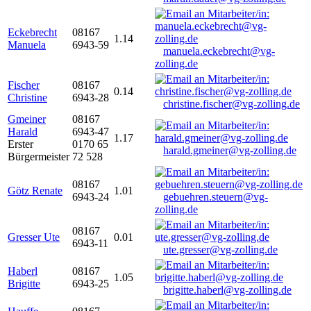
Eckebrecht
08167
1.14
Manuela
6943-59
manuela.eckebrecht@vg-
zolling.de
Fischer
08167
0.14
Christine
6943-28
christine.fischer@vg-zolling.de
Gmeiner
08167
Harald
6943-47
1.17
Erster
0170 65
harald.gmeiner@vg-zolling.de
Bürgermeister
72 528
08167
Götz Renate
1.01
6943-24
gebuehren.steuern@vg-
zolling.de
08167
Gresser Ute
0.01
6943-11
ute.gresser@vg-zolling.de
Haberl
08167
1.05
Brigitte
6943-25
brigitte.haberl@vg-zolling.de