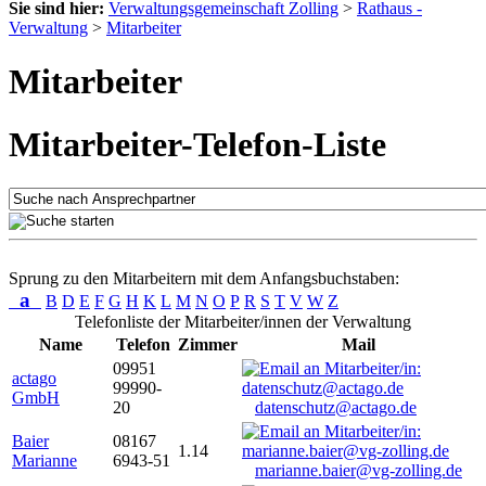
Sie sind hier:
Verwaltungsgemeinschaft Zolling
>
Rathaus -
Verwaltung
>
Mitarbeiter
Mitarbeiter
Mitarbeiter-Telefon-Liste
Sprung zu den Mitarbeitern mit dem Anfangsbuchstaben:
a
B
D
E
F
G
H
K
L
M
N
O
P
R
S
T
V
W
Z
Telefonliste der Mitarbeiter/innen der Verwaltung
Name
Telefon
Zimmer
Mail
09951
actago
99990-
GmbH
20
datenschutz@actago.de
Baier
08167
1.14
Marianne
6943-51
marianne.baier@vg-zolling.de