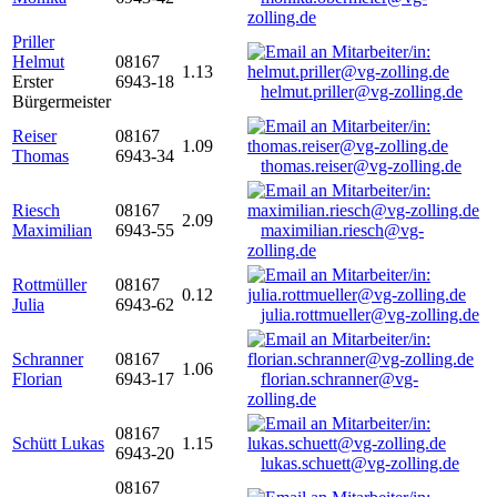
zolling.de
Priller
Helmut
08167
1.13
Erster
6943-18
helmut.priller@vg-zolling.de
Bürgermeister
Reiser
08167
1.09
Thomas
6943-34
thomas.reiser@vg-zolling.de
Riesch
08167
2.09
Maximilian
6943-55
maximilian.riesch@vg-
zolling.de
Rottmüller
08167
0.12
Julia
6943-62
julia.rottmueller@vg-zolling.de
Schranner
08167
1.06
Florian
6943-17
florian.schranner@vg-
zolling.de
08167
Schütt Lukas
1.15
6943-20
lukas.schuett@vg-zolling.de
08167