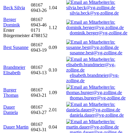
08167
Beck Silvia
1.04
6943-26
silvia.beck@vg-zolling.de
Berger
08167
Dominik
6943-46
1.12
Erster
0171
dominik.berger@vg-zolling.de
Bürgermeister
4788152
08167
Best Susanne
0.09
6943-19
susanne.best@vg-zolling.de
Brandmeier
08167
0.10
Elisabeth
6943-13
elisabeth.brandmeier@vg-
zolling.de
Burger
08167
1.09
Thomas
6943-21
thomas.burger@vg-zolling.de
Dauer
08167
2.01
Daniela
6943-27
daniela.dauer@vg-zolling.de
08167
Dauer Martin
0.04
6943-31
martin.dauer@vg-zolling.de