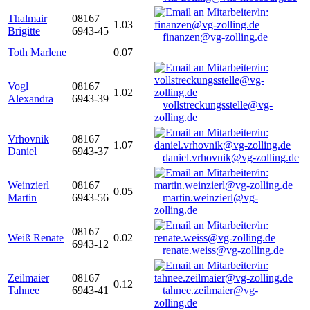
Thalmair
08167
1.03
Brigitte
6943-45
finanzen@vg-zolling.de
Toth Marlene
0.07
Vogl
08167
1.02
Alexandra
6943-39
vollstreckungsstelle@vg-
zolling.de
Vrhovnik
08167
1.07
Daniel
6943-37
daniel.vrhovnik@vg-zolling.de
Weinzierl
08167
0.05
Martin
6943-56
martin.weinzierl@vg-
zolling.de
08167
Weiß Renate
0.02
6943-12
renate.weiss@vg-zolling.de
Zeilmaier
08167
0.12
Tahnee
6943-41
tahnee.zeilmaier@vg-
zolling.de