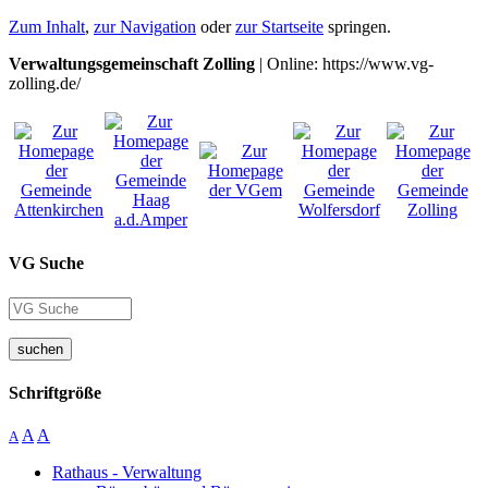
Zum Inhalt
,
zur Navigation
oder
zur Startseite
springen.
Verwaltungsgemeinschaft Zolling
| Online: https://www.vg-
zolling.de/
VG Suche
suchen
Schriftgröße
A
A
A
Rathaus - Verwaltung