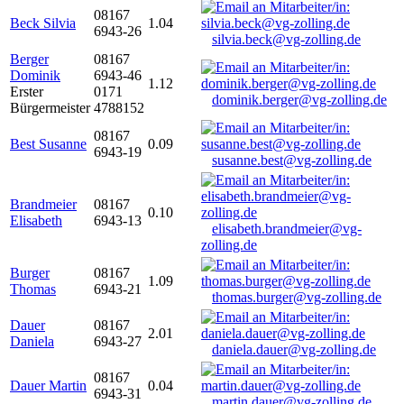
08167
Beck Silvia
1.04
6943-26
silvia.beck@vg-zolling.de
Berger
08167
Dominik
6943-46
1.12
Erster
0171
dominik.berger@vg-zolling.de
Bürgermeister
4788152
08167
Best Susanne
0.09
6943-19
susanne.best@vg-zolling.de
Brandmeier
08167
0.10
Elisabeth
6943-13
elisabeth.brandmeier@vg-
zolling.de
Burger
08167
1.09
Thomas
6943-21
thomas.burger@vg-zolling.de
Dauer
08167
2.01
Daniela
6943-27
daniela.dauer@vg-zolling.de
08167
Dauer Martin
0.04
6943-31
martin.dauer@vg-zolling.de