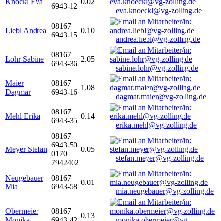
Knöckl Eva
0.02
6943-12
eva.knoeckl@vg-zolling.de
08167
Liebl Andrea
0.10
6943-15
andrea.liebl@vg-zolling.de
08167
Lohr Sabine
2.05
6943-36
sabine.lohr@vg-zolling.de
Maier
08167
1.08
Dagmar
6943-16
dagmar.maier@vg-zolling.de
08167
Mehl Erika
0.14
6943-35
erika.mehl@vg-zolling.de
08167
6943-50
Meyer Stefan
0.05
0170
stefan.meyer@vg-zolling.de
7942402
Neugebauer
08167
0.01
Mia
6943-58
mia.neugebauer@vg-zolling.de
Obermeier
08167
0.13
Monika
6943-42
monika.obermeier@vg-