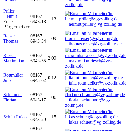
zolling.de
Priller
Helmut
08167
1.13
Erster
6943-18
helmut.priller@vg-zolling.de
Bürgermeister
Reiser
08167
1.09
Thomas
6943-34
thomas.reiser@vg-zolling.de
Riesch
08167
2.09
Maximilian
6943-55
maximilian.riesch@vg-
zolling.de
Rottmüller
08167
0.12
Julia
6943-62
julia.rottmueller@vg-zolling.de
Schranner
08167
1.06
Florian
6943-17
florian.schranner@vg-
zolling.de
08167
Schütt Lukas
1.15
6943-20
lukas.schuett@vg-zolling.de
08167