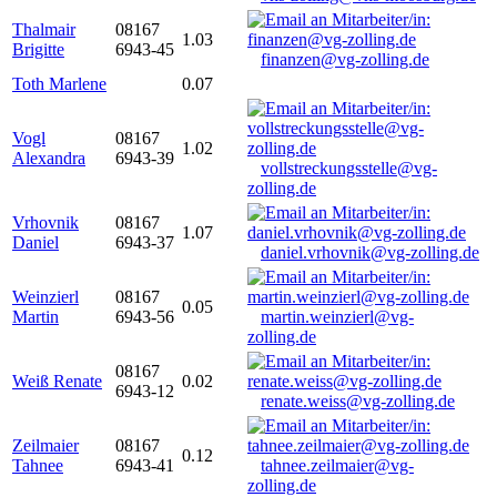
Thalmair
08167
1.03
Brigitte
6943-45
finanzen@vg-zolling.de
Toth Marlene
0.07
Vogl
08167
1.02
Alexandra
6943-39
vollstreckungsstelle@vg-
zolling.de
Vrhovnik
08167
1.07
Daniel
6943-37
daniel.vrhovnik@vg-zolling.de
Weinzierl
08167
0.05
Martin
6943-56
martin.weinzierl@vg-
zolling.de
08167
Weiß Renate
0.02
6943-12
renate.weiss@vg-zolling.de
Zeilmaier
08167
0.12
Tahnee
6943-41
tahnee.zeilmaier@vg-
zolling.de