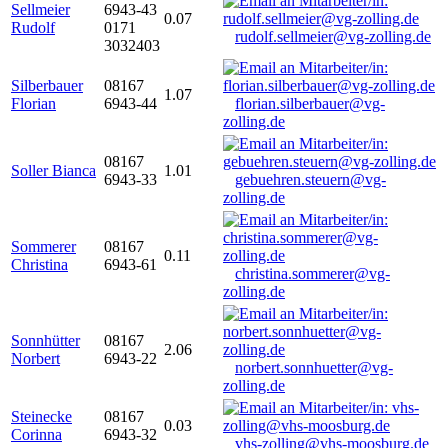
Sellmeier
6943-43
0.07
Rudolf
0171
rudolf.sellmeier@vg-zolling.de
3032403
Silberbauer
08167
1.07
Florian
6943-44
florian.silberbauer@vg-
zolling.de
08167
Soller Bianca
1.01
6943-33
gebuehren.steuern@vg-
zolling.de
Sommerer
08167
0.11
Christina
6943-61
christina.sommerer@vg-
zolling.de
Sonnhütter
08167
2.06
Norbert
6943-22
norbert.sonnhuetter@vg-
zolling.de
Steinecke
08167
0.03
Corinna
6943-32
vhs-zolling@vhs-moosburg.de