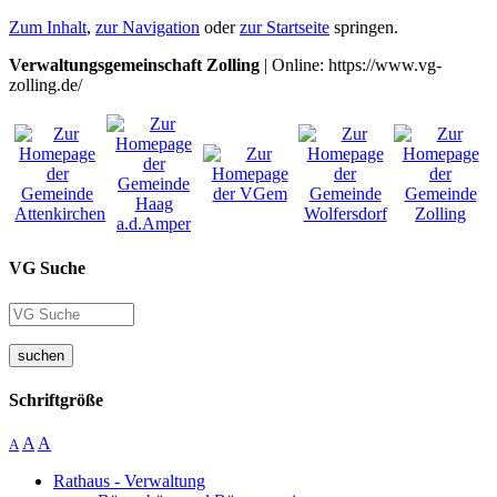
Zum Inhalt
,
zur Navigation
oder
zur Startseite
springen.
Verwaltungsgemeinschaft Zolling
| Online: https://www.vg-
zolling.de/
VG Suche
suchen
Schriftgröße
A
A
A
Rathaus - Verwaltung