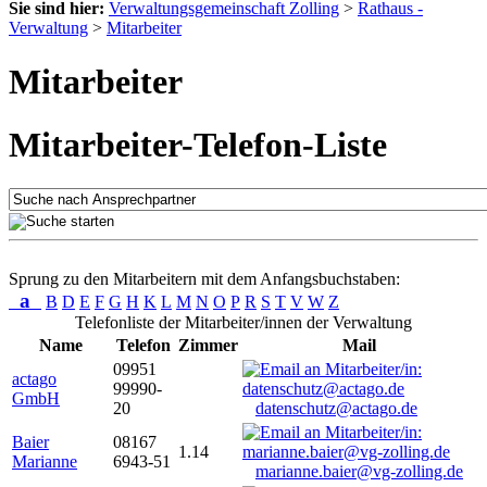
Sie sind hier:
Verwaltungsgemeinschaft Zolling
>
Rathaus -
Verwaltung
>
Mitarbeiter
Mitarbeiter
Mitarbeiter-Telefon-Liste
Sprung zu den Mitarbeitern mit dem Anfangsbuchstaben:
a
B
D
E
F
G
H
K
L
M
N
O
P
R
S
T
V
W
Z
Telefonliste der Mitarbeiter/innen der Verwaltung
Name
Telefon
Zimmer
Mail
09951
actago
99990-
GmbH
20
datenschutz@actago.de
Baier
08167
1.14
Marianne
6943-51
marianne.baier@vg-zolling.de