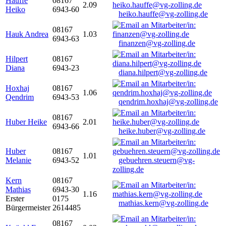
Hauffe
08167
2.09
Heiko
6943-60
heiko.hauffe@vg-zolling.de
08167
Hauk Andrea
1.03
6943-63
finanzen@vg-zolling.de
Hilpert
08167
Diana
6943-23
diana.hilpert@vg-zolling.de
Hoxhaj
08167
1.06
Qendrim
6943-53
qendrim.hoxhaj@vg-zolling.de
08167
Huber Heike
2.01
6943-66
heike.huber@vg-zolling.de
Huber
08167
1.01
Melanie
6943-52
gebuehren.steuern@vg-
zolling.de
Kern
08167
Mathias
6943-30
1.16
Erster
0175
mathias.kern@vg-zolling.de
Bürgermeister
2614485
08167