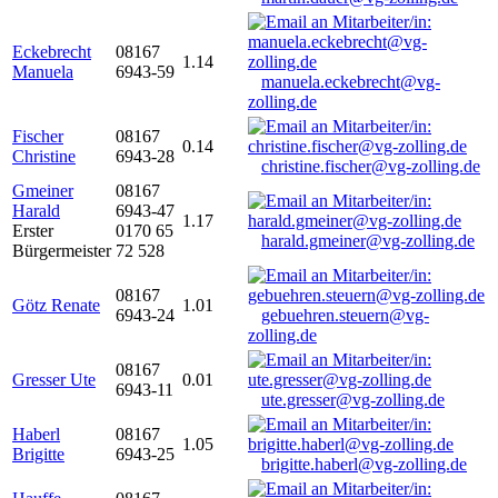
Eckebrecht
08167
1.14
Manuela
6943-59
manuela.eckebrecht@vg-
zolling.de
Fischer
08167
0.14
Christine
6943-28
christine.fischer@vg-zolling.de
Gmeiner
08167
Harald
6943-47
1.17
Erster
0170 65
harald.gmeiner@vg-zolling.de
Bürgermeister
72 528
08167
Götz Renate
1.01
6943-24
gebuehren.steuern@vg-
zolling.de
08167
Gresser Ute
0.01
6943-11
ute.gresser@vg-zolling.de
Haberl
08167
1.05
Brigitte
6943-25
brigitte.haberl@vg-zolling.de