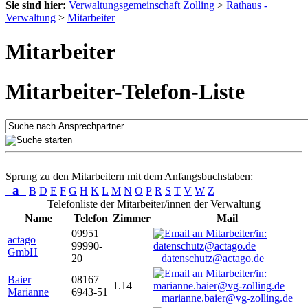
Sie sind hier:
Verwaltungsgemeinschaft Zolling
>
Rathaus -
Verwaltung
>
Mitarbeiter
Mitarbeiter
Mitarbeiter-Telefon-Liste
Sprung zu den Mitarbeitern mit dem Anfangsbuchstaben:
a
B
D
E
F
G
H
K
L
M
N
O
P
R
S
T
V
W
Z
Telefonliste der Mitarbeiter/innen der Verwaltung
Name
Telefon
Zimmer
Mail
09951
actago
99990-
GmbH
20
datenschutz@actago.de
Baier
08167
1.14
Marianne
6943-51
marianne.baier@vg-zolling.de