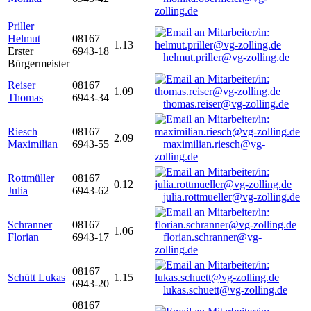
zolling.de
Priller
Helmut
08167
1.13
Erster
6943-18
helmut.priller@vg-zolling.de
Bürgermeister
Reiser
08167
1.09
Thomas
6943-34
thomas.reiser@vg-zolling.de
Riesch
08167
2.09
Maximilian
6943-55
maximilian.riesch@vg-
zolling.de
Rottmüller
08167
0.12
Julia
6943-62
julia.rottmueller@vg-zolling.de
Schranner
08167
1.06
Florian
6943-17
florian.schranner@vg-
zolling.de
08167
Schütt Lukas
1.15
6943-20
lukas.schuett@vg-zolling.de
08167