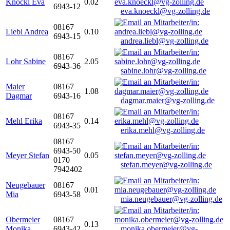
Knöckl Eva
0.02
6943-12
eva.knoeckl@vg-zolling.de
08167
Liebl Andrea
0.10
6943-15
andrea.liebl@vg-zolling.de
08167
Lohr Sabine
2.05
6943-36
sabine.lohr@vg-zolling.de
Maier
08167
1.08
Dagmar
6943-16
dagmar.maier@vg-zolling.de
08167
Mehl Erika
0.14
6943-35
erika.mehl@vg-zolling.de
08167
6943-50
Meyer Stefan
0.05
0170
stefan.meyer@vg-zolling.de
7942402
Neugebauer
08167
0.01
Mia
6943-58
mia.neugebauer@vg-zolling.de
Obermeier
08167
0.13
Monika
6943-42
monika.obermeier@vg-