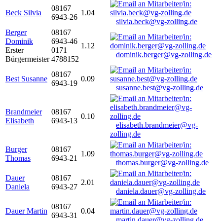
08167
Beck Silvia
1.04
6943-26
silvia.beck@vg-zolling.de
Berger
08167
Dominik
6943-46
1.12
Erster
0171
dominik.berger@vg-zolling.de
Bürgermeister
4788152
08167
Best Susanne
0.09
6943-19
susanne.best@vg-zolling.de
Brandmeier
08167
0.10
Elisabeth
6943-13
elisabeth.brandmeier@vg-
zolling.de
Burger
08167
1.09
Thomas
6943-21
thomas.burger@vg-zolling.de
Dauer
08167
2.01
Daniela
6943-27
daniela.dauer@vg-zolling.de
08167
Dauer Martin
0.04
6943-31
martin.dauer@vg-zolling.de