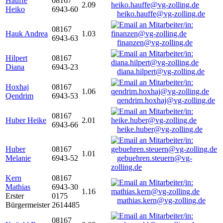
Hauffe
08167
2.09
Heiko
6943-60
heiko.hauffe@vg-zolling.de
08167
Hauk Andrea
1.03
6943-63
finanzen@vg-zolling.de
Hilpert
08167
Diana
6943-23
diana.hilpert@vg-zolling.de
Hoxhaj
08167
1.06
Qendrim
6943-53
qendrim.hoxhaj@vg-zolling.de
08167
Huber Heike
2.01
6943-66
heike.huber@vg-zolling.de
Huber
08167
1.01
Melanie
6943-52
gebuehren.steuern@vg-
zolling.de
Kern
08167
Mathias
6943-30
1.16
Erster
0175
mathias.kern@vg-zolling.de
Bürgermeister
2614485
08167