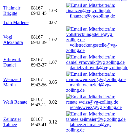
Thalmair
08167
1.03
Brigitte
6943-45
finanzen@vg-zolling.de
Toth Marlene
0.07
Vogl
08167
1.02
Alexandra
6943-39
vollstreckungsstelle@vg-
zolling.de
Vrhovnik
08167
1.07
Daniel
6943-37
daniel.vrhovnik@vg-zolling.de
Weinzierl
08167
0.05
Martin
6943-56
martin.weinzierl@vg-
zolling.de
08167
Weiß Renate
0.02
6943-12
renate.weiss@vg-zolling.de
Zeilmaier
08167
0.12
Tahnee
6943-41
tahnee.zeilmaier@vg-
zolling.de