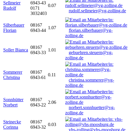
Sellmeier
6943-43
0.07
Rudolf
0171
rudolf.sellmeier@vg-zolling.de
3032403
Silberbauer
08167
1.07
Florian
6943-44
florian.silberbauer@vg-
zolling.de
08167
Soller Bianca
1.01
6943-33
gebuehren.steuern@vg-
zolling.de
Sommerer
08167
0.11
Christina
6943-61
christina.sommerer@vg-
zolling.de
Sonnhütter
08167
2.06
Norbert
6943-22
norbert.sonnhuetter@vg-
zolling.de
Steinecke
08167
0.03
Corinna
6943-32
vhs-zolling@vhs-moosburg.de