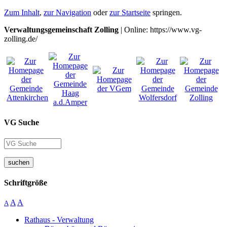
Zum Inhalt
,
zur Navigation
oder
zur Startseite
springen.
Verwaltungsgemeinschaft Zolling
| Online: https://www.vg-
zolling.de/
VG Suche
suchen
Schriftgröße
A
A
A
Rathaus - Verwaltung