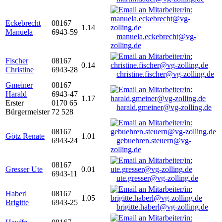
Eckebrecht
08167
1.14
Manuela
6943-59
manuela.eckebrecht@vg-
zolling.de
Fischer
08167
0.14
Christine
6943-28
christine.fischer@vg-zolling.de
Gmeiner
08167
Harald
6943-47
1.17
Erster
0170 65
harald.gmeiner@vg-zolling.de
Bürgermeister
72 528
08167
Götz Renate
1.01
6943-24
gebuehren.steuern@vg-
zolling.de
08167
Gresser Ute
0.01
6943-11
ute.gresser@vg-zolling.de
Haberl
08167
1.05
Brigitte
6943-25
brigitte.haberl@vg-zolling.de