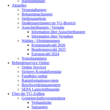
Haushaltspläne
Aktuelles
Veranstaltungen
Bekanntmachungen
Stellenangebote
Straßensperrungen im VG-Bereich
Ausschreibungen / Vergabe
Information über Ausschreibungen
Information über Vergaben
Wahlen / Abstimmungen
Kommunalwahl 2026
Bundestagswahl 2025
Europawahl 2024
Notrufnummern
Behördenservice Online
Online Services
Sicheres Kontaktformular
Fundbüro online
Ratsinformationssystem
Beschwerdemanagement
SEPA Lastschriftmandat
Über die VG-Zolling
Gemeinschaftsversammlung
Verbandsräte
Satzungen