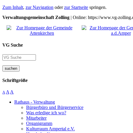
Zum Inhalt
,
zur Navigation
oder
zur Startseite
springen.
Verwaltungsgemeinschaft Zolling
| Online: https://www.vg-zolling.
VG Suche
suchen
Schriftgröße
A
A
A
Rathaus - Verwaltung
Bürgerbüro und Bürgerservice
Was erledige ich wo?
Mitarbeiter
Organigramm
Kulturraum Ampertal e.V.