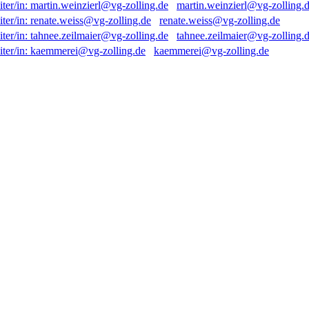
martin.weinzierl@vg-zolling.
renate.weiss@vg-zolling.de
tahnee.zeilmaier@vg-zolling.
kaemmerei@vg-zolling.de