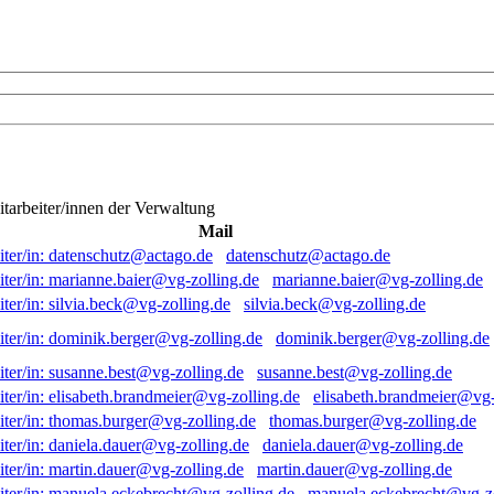
itarbeiter/innen der Verwaltung
Mail
datenschutz@actago.de
marianne.baier@vg-zolling.de
silvia.beck@vg-zolling.de
dominik.berger@vg-zolling.de
susanne.best@vg-zolling.de
elisabeth.brandmeier@vg-
thomas.burger@vg-zolling.de
daniela.dauer@vg-zolling.de
martin.dauer@vg-zolling.de
manuela.eckebrecht@vg-zo