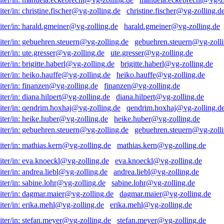
christine.fischer@vg-zolling.d
harald.gmeiner@vg-zolling.de
gebuehren.steuern@vg-zolli
ute.gresser@vg-zolling.de
brigitte.haberl@vg-zolling.de
heiko.hauffe@vg-zolling.de
finanzen@vg-zolling.de
diana.hilpert@vg-zolling.de
qendrim.hoxhaj@vg-zolling.d
heike.huber@vg-zolling.de
gebuehren.steuern@vg-zolli
mathias.kern@vg-zolling.de
eva.knoeckl@vg-zolling.de
andrea.liebl@vg-zolling.de
sabine.lohr@vg-zolling.de
dagmar.maier@vg-zolling.de
erika.mehl@vg-zolling.de
stefan.meyer@vg-zolling.de