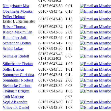
0170 7942402
Neugebauer Mia
08167 6943-58
0.01
Obermeier Monika
08167 6943-42
0.13
Priller Helmut
08167 6943-18
1.13
Erster Bürgermeister
Reiser Thomas
08167 6943-34
1.09
Riesch Maximilian
08167 6943-55
2.09
Rottmüller Julia
08167 6943-62
0.12
Schranner Florian
08167 6943-17
1.06
Schütt Lukas
08167 6943-20
1.15
08167 6943-43
Sellmeier Rudolf
0.07
0171 3032403
Silberbauer Florian
08167 6943-44
1.07
Soller Bianca
08167 6943-33
1.01
Sommerer Christina
08167 6943-61
0.11
Sonnhütter Norbert
08167 6943-22
2.06
Steinecke Corinna
08167 6943-32
0.03
Thalmair Brigitte
08167 6943-45
1.03
Toth Marlene
0.07
Vogl Alexandra
08167 6943-39
1.02
Vrhovnik Daniel
08167 6943-37
1.07