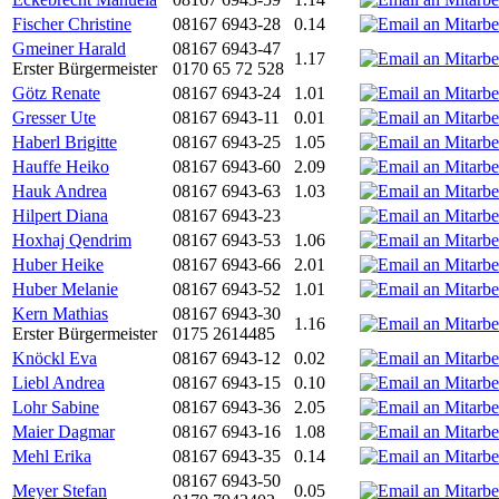
Fischer Christine
08167 6943-28
0.14
Gmeiner Harald
08167 6943-47
1.17
Erster Bürgermeister
0170 65 72 528
Götz Renate
08167 6943-24
1.01
Gresser Ute
08167 6943-11
0.01
Haberl Brigitte
08167 6943-25
1.05
Hauffe Heiko
08167 6943-60
2.09
Hauk Andrea
08167 6943-63
1.03
Hilpert Diana
08167 6943-23
Hoxhaj Qendrim
08167 6943-53
1.06
Huber Heike
08167 6943-66
2.01
Huber Melanie
08167 6943-52
1.01
Kern Mathias
08167 6943-30
1.16
Erster Bürgermeister
0175 2614485
Knöckl Eva
08167 6943-12
0.02
Liebl Andrea
08167 6943-15
0.10
Lohr Sabine
08167 6943-36
2.05
Maier Dagmar
08167 6943-16
1.08
Mehl Erika
08167 6943-35
0.14
08167 6943-50
Meyer Stefan
0.05