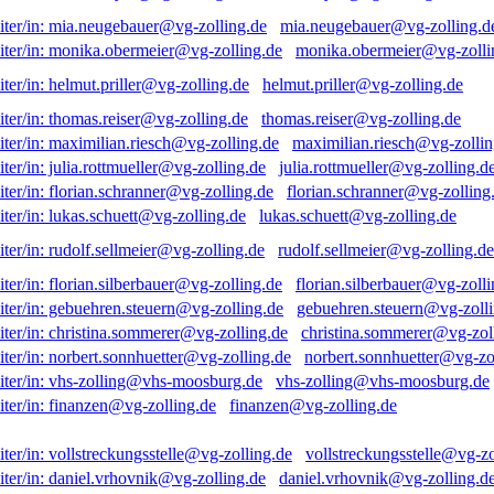
mia.neugebauer@vg-zolling.d
monika.obermeier@vg-zolli
helmut.priller@vg-zolling.de
thomas.reiser@vg-zolling.de
maximilian.riesch@vg-zollin
julia.rottmueller@vg-zolling.d
florian.schranner@vg-zolling
lukas.schuett@vg-zolling.de
rudolf.sellmeier@vg-zolling.de
florian.silberbauer@vg-zolli
gebuehren.steuern@vg-zolli
christina.sommerer@vg-zol
norbert.sonnhuetter@vg-zo
vhs-zolling@vhs-moosburg.de
finanzen@vg-zolling.de
vollstreckungsstelle@vg-zo
daniel.vrhovnik@vg-zolling.d