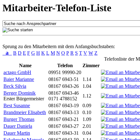
Mitarbeiter-Telefon-Liste
Sprung zu den Mitarbeitern mit dem Anfangsbuchstaben:
a
B
D
E
F
G
H
K
L
M
N
O
P
R
S
T
V
W
Z
Telefonliste der M
Name
Telefon
Zimmer
actago GmbH
09951 99990-20
Baier Marianne
08167 6943-51
1.14
Beck Silvia
08167 6943-26
1.04
Berger Dominik
08167 6943-46
1.12
Erster Bürgermeister
0171 4788152
Best Susanne
08167 6943-19
0.09
Brandmeier Elisabeth
08167 6943-13
0.10
Burger Thomas
08167 6943-21
1.09
Dauer Daniela
08167 6943-27
2.01
Dauer Martin
08167 6943-31
0.04
Eckebrecht Manuela
08167 6943-59
1.14