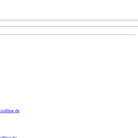
zolling.de
lling.de