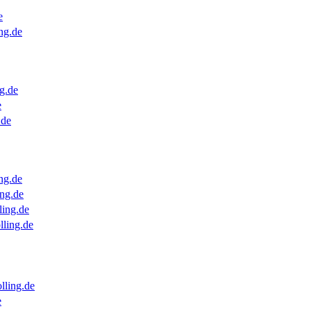
e
ng.de
g.de
e
.de
ng.de
ng.de
ling.de
lling.de
lling.de
e