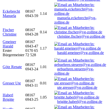
Eckebrecht
08167
1.14
Manuela
6943-59
manuela.eckebrecht@vg-
zolling.de
Fischer
08167
0.14
Christine
6943-28
christine.fischer@vg-zolling.de
Gmeiner
08167
Harald
6943-47
1.17
Erster
0170 65
harald.gmeiner@vg-zolling.de
Bürgermeister
72 528
08167
Götz Renate
1.01
6943-24
gebuehren.steuern@vg-
zolling.de
08167
Gresser Ute
0.01
6943-11
ute.gresser@vg-zolling.de
Haberl
08167
1.05
Brigitte
6943-25
brigitte.haberl@vg-zolling.de