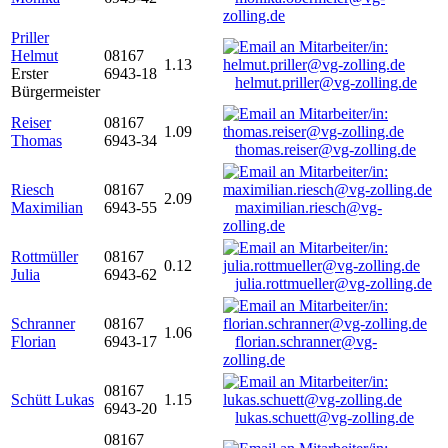
zolling.de
Priller
Helmut
08167
1.13
Erster
6943-18
helmut.priller@vg-zolling.de
Bürgermeister
Reiser
08167
1.09
Thomas
6943-34
thomas.reiser@vg-zolling.de
Riesch
08167
2.09
Maximilian
6943-55
maximilian.riesch@vg-
zolling.de
Rottmüller
08167
0.12
Julia
6943-62
julia.rottmueller@vg-zolling.de
Schranner
08167
1.06
Florian
6943-17
florian.schranner@vg-
zolling.de
08167
Schütt Lukas
1.15
6943-20
lukas.schuett@vg-zolling.de
08167