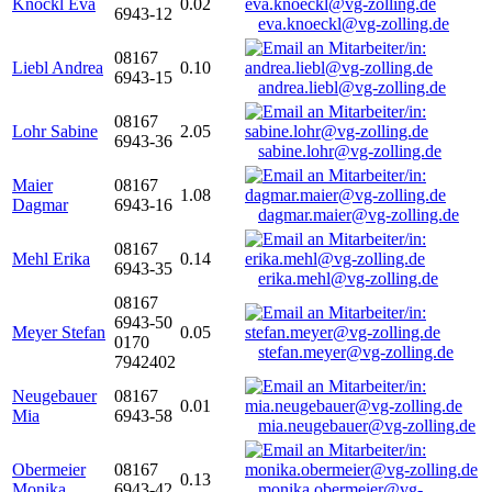
Knöckl Eva
0.02
6943-12
eva.knoeckl@vg-zolling.de
08167
Liebl Andrea
0.10
6943-15
andrea.liebl@vg-zolling.de
08167
Lohr Sabine
2.05
6943-36
sabine.lohr@vg-zolling.de
Maier
08167
1.08
Dagmar
6943-16
dagmar.maier@vg-zolling.de
08167
Mehl Erika
0.14
6943-35
erika.mehl@vg-zolling.de
08167
6943-50
Meyer Stefan
0.05
0170
stefan.meyer@vg-zolling.de
7942402
Neugebauer
08167
0.01
Mia
6943-58
mia.neugebauer@vg-zolling.de
Obermeier
08167
0.13
Monika
6943-42
monika.obermeier@vg-