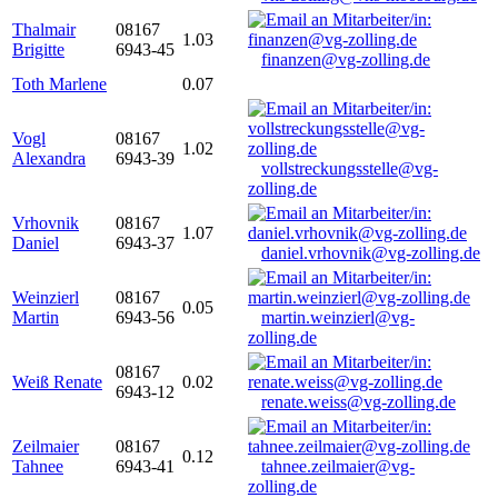
Thalmair
08167
1.03
Brigitte
6943-45
finanzen@vg-zolling.de
Toth Marlene
0.07
Vogl
08167
1.02
Alexandra
6943-39
vollstreckungsstelle@vg-
zolling.de
Vrhovnik
08167
1.07
Daniel
6943-37
daniel.vrhovnik@vg-zolling.de
Weinzierl
08167
0.05
Martin
6943-56
martin.weinzierl@vg-
zolling.de
08167
Weiß Renate
0.02
6943-12
renate.weiss@vg-zolling.de
Zeilmaier
08167
0.12
Tahnee
6943-41
tahnee.zeilmaier@vg-
zolling.de