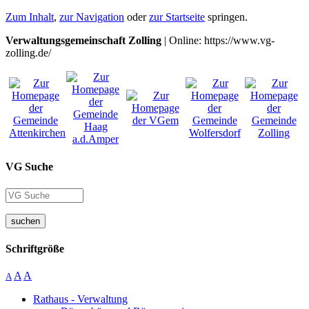
Zum Inhalt
,
zur Navigation
oder
zur Startseite
springen.
Verwaltungsgemeinschaft Zolling
| Online: https://www.vg-
zolling.de/
VG Suche
suchen
Schriftgröße
A
A
A
Rathaus - Verwaltung