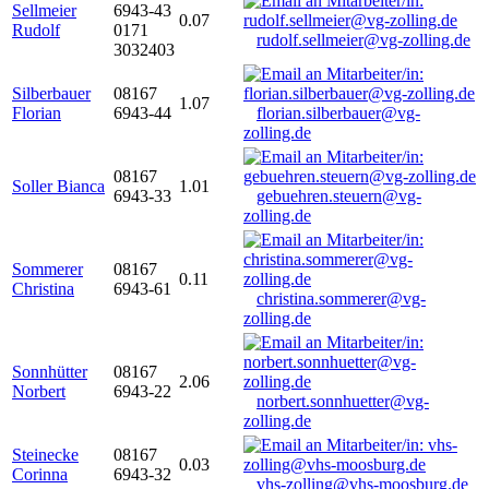
Sellmeier
6943-43
0.07
Rudolf
0171
rudolf.sellmeier@vg-zolling.de
3032403
Silberbauer
08167
1.07
Florian
6943-44
florian.silberbauer@vg-
zolling.de
08167
Soller Bianca
1.01
6943-33
gebuehren.steuern@vg-
zolling.de
Sommerer
08167
0.11
Christina
6943-61
christina.sommerer@vg-
zolling.de
Sonnhütter
08167
2.06
Norbert
6943-22
norbert.sonnhuetter@vg-
zolling.de
Steinecke
08167
0.03
Corinna
6943-32
vhs-zolling@vhs-moosburg.de