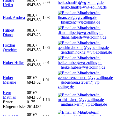
Hauffe
08167
2.09
Heiko
6943-60
heiko.hauffe@vg-zolling.de
08167
Hauk Andrea
1.03
6943-63
finanzen@vg-zolling.de
Hilpert
08167
Diana
6943-23
diana.hilpert@vg-zolling.de
Hoxhaj
08167
1.06
Qendrim
6943-53
qendrim.hoxhaj@vg-zolling.de
08167
Huber Heike
2.01
6943-66
heike.huber@vg-zolling.de
Huber
08167
1.01
Melanie
6943-52
gebuehren.steuern@vg-
zolling.de
Kern
08167
Mathias
6943-30
1.16
Erster
0175
mathias.kern@vg-zolling.de
Bürgermeister
2614485
08167