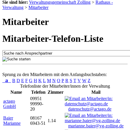
Sie sind hier:
Verwaltungsgemeinschaft Zolling
>
Rathaus -
Verwaltung
>
Mitarbeiter
Mitarbeiter
Mitarbeiter-Telefon-Liste
Sprung zu den Mitarbeitern mit dem Anfangsbuchstaben:
a
B
D
E
F
G
H
K
L
M
N
O
P
R
S
T
V
W
Z
Telefonliste der Mitarbeiter/innen der Verwaltung
Name
Telefon
Zimmer
Mail
09951
actago
99990-
GmbH
20
datenschutz@actago.de
Baier
08167
1.14
Marianne
6943-51
marianne.baier@vg-zolling.de