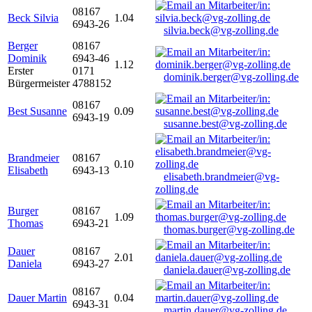
08167
Beck Silvia
1.04
6943-26
silvia.beck@vg-zolling.de
Berger
08167
Dominik
6943-46
1.12
Erster
0171
dominik.berger@vg-zolling.de
Bürgermeister
4788152
08167
Best Susanne
0.09
6943-19
susanne.best@vg-zolling.de
Brandmeier
08167
0.10
Elisabeth
6943-13
elisabeth.brandmeier@vg-
zolling.de
Burger
08167
1.09
Thomas
6943-21
thomas.burger@vg-zolling.de
Dauer
08167
2.01
Daniela
6943-27
daniela.dauer@vg-zolling.de
08167
Dauer Martin
0.04
6943-31
martin.dauer@vg-zolling.de