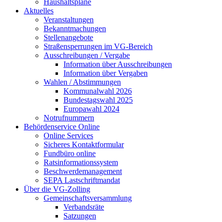
Haushaltspläne
Aktuelles
Veranstaltungen
Bekanntmachungen
Stellenangebote
Straßensperrungen im VG-Bereich
Ausschreibungen / Vergabe
Information über Ausschreibungen
Information über Vergaben
Wahlen / Abstimmungen
Kommunalwahl 2026
Bundestagswahl 2025
Europawahl 2024
Notrufnummern
Behördenservice Online
Online Services
Sicheres Kontaktformular
Fundbüro online
Ratsinformationssystem
Beschwerdemanagement
SEPA Lastschriftmandat
Über die VG-Zolling
Gemeinschaftsversammlung
Verbandsräte
Satzungen