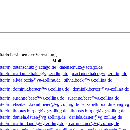
itarbeiter/innen der Verwaltung
Mail
datenschutz@actago.de
marianne.baier@vg-zolling.de
silvia.beck@vg-zolling.de
dominik.berger@vg-zolling.de
susanne.best@vg-zolling.de
elisabeth.brandmeier@vg-
thomas.burger@vg-zolling.de
daniela.dauer@vg-zolling.de
martin.dauer@vg-zolling.de
manuela.eckebrecht@vg-zo