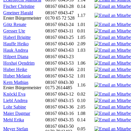
Fischer Christine
08167 6943-28
0.14
Gmeiner Harald
08167 6943-47
1.17
Erster Bürgermeister
0170 65 72 528
Götz Renate
08167 6943-24
1.01
Gresser Ute
08167 6943-11
0.01
Haberl Brigitte
08167 6943-25
1.05
Hauffe Heiko
08167 6943-60
2.09
Hauk Andrea
08167 6943-63
1.03
Hilpert Diana
08167 6943-23
Hoxhaj Qendrim
08167 6943-53
1.06
Huber Heike
08167 6943-66
2.01
Huber Melanie
08167 6943-52
1.01
Kern Mathias
08167 6943-30
1.16
Erster Bürgermeister
0175 2614485
Knöckl Eva
08167 6943-12
0.02
Liebl Andrea
08167 6943-15
0.10
Lohr Sabine
08167 6943-36
2.05
Maier Dagmar
08167 6943-16
1.08
Mehl Erika
08167 6943-35
0.14
08167 6943-50
Meyer Stefan
0.05