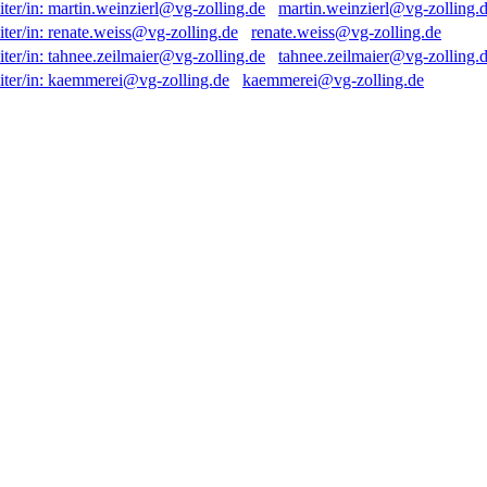
martin.weinzierl@vg-zolling.
renate.weiss@vg-zolling.de
tahnee.zeilmaier@vg-zolling.
kaemmerei@vg-zolling.de