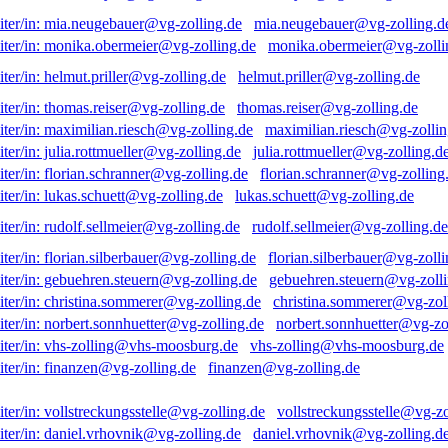
mia.neugebauer@vg-zolling.d
monika.obermeier@vg-zolli
helmut.priller@vg-zolling.de
thomas.reiser@vg-zolling.de
maximilian.riesch@vg-zollin
julia.rottmueller@vg-zolling.d
florian.schranner@vg-zolling
lukas.schuett@vg-zolling.de
rudolf.sellmeier@vg-zolling.de
florian.silberbauer@vg-zolli
gebuehren.steuern@vg-zolli
christina.sommerer@vg-zol
norbert.sonnhuetter@vg-zo
vhs-zolling@vhs-moosburg.de
finanzen@vg-zolling.de
vollstreckungsstelle@vg-zo
daniel.vrhovnik@vg-zolling.d