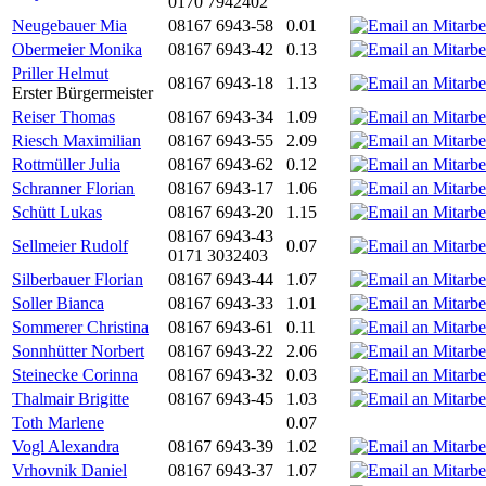
0170 7942402
Neugebauer Mia
08167 6943-58
0.01
Obermeier Monika
08167 6943-42
0.13
Priller Helmut
08167 6943-18
1.13
Erster Bürgermeister
Reiser Thomas
08167 6943-34
1.09
Riesch Maximilian
08167 6943-55
2.09
Rottmüller Julia
08167 6943-62
0.12
Schranner Florian
08167 6943-17
1.06
Schütt Lukas
08167 6943-20
1.15
08167 6943-43
Sellmeier Rudolf
0.07
0171 3032403
Silberbauer Florian
08167 6943-44
1.07
Soller Bianca
08167 6943-33
1.01
Sommerer Christina
08167 6943-61
0.11
Sonnhütter Norbert
08167 6943-22
2.06
Steinecke Corinna
08167 6943-32
0.03
Thalmair Brigitte
08167 6943-45
1.03
Toth Marlene
0.07
Vogl Alexandra
08167 6943-39
1.02
Vrhovnik Daniel
08167 6943-37
1.07