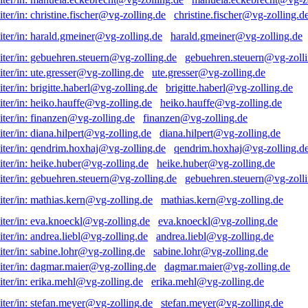
christine.fischer@vg-zolling.d
harald.gmeiner@vg-zolling.de
gebuehren.steuern@vg-zolli
ute.gresser@vg-zolling.de
brigitte.haberl@vg-zolling.de
heiko.hauffe@vg-zolling.de
finanzen@vg-zolling.de
diana.hilpert@vg-zolling.de
qendrim.hoxhaj@vg-zolling.d
heike.huber@vg-zolling.de
gebuehren.steuern@vg-zolli
mathias.kern@vg-zolling.de
eva.knoeckl@vg-zolling.de
andrea.liebl@vg-zolling.de
sabine.lohr@vg-zolling.de
dagmar.maier@vg-zolling.de
erika.mehl@vg-zolling.de
stefan.meyer@vg-zolling.de