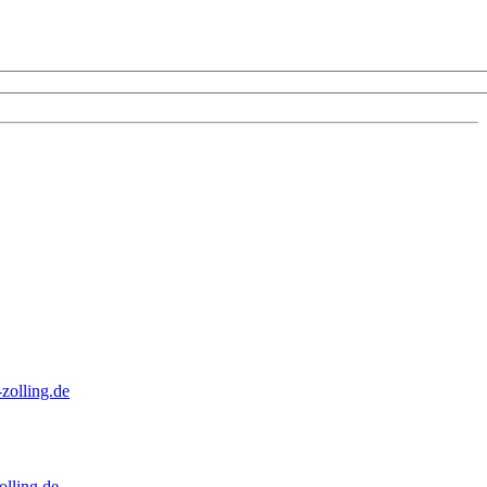
zolling.de
lling.de