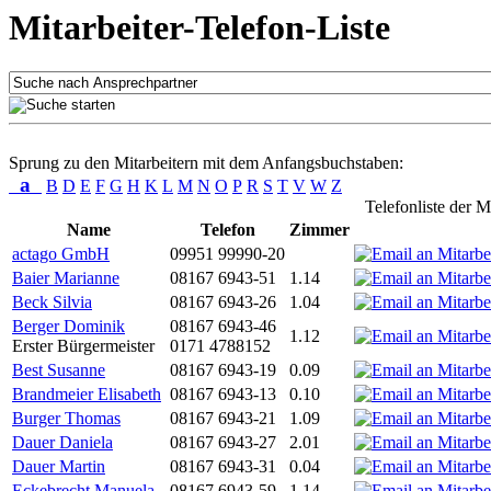
Mitarbeiter-Telefon-Liste
Sprung zu den Mitarbeitern mit dem Anfangsbuchstaben:
a
B
D
E
F
G
H
K
L
M
N
O
P
R
S
T
V
W
Z
Telefonliste der M
Name
Telefon
Zimmer
actago GmbH
09951 99990-20
Baier Marianne
08167 6943-51
1.14
Beck Silvia
08167 6943-26
1.04
Berger Dominik
08167 6943-46
1.12
Erster Bürgermeister
0171 4788152
Best Susanne
08167 6943-19
0.09
Brandmeier Elisabeth
08167 6943-13
0.10
Burger Thomas
08167 6943-21
1.09
Dauer Daniela
08167 6943-27
2.01
Dauer Martin
08167 6943-31
0.04
Eckebrecht Manuela
08167 6943-59
1.14