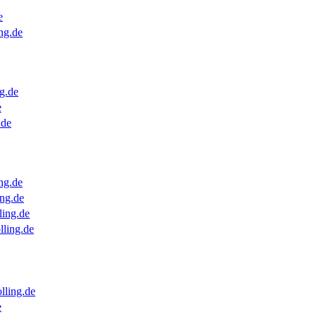
e
ng.de
g.de
e
.de
ng.de
ng.de
ling.de
lling.de
lling.de
e