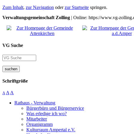
Zum Inhalt
,
zur Navigation
oder
zur Startseite
springen.
Verwaltungsgemeinschaft Zolling
| Online: https://www.vg-zolling.
VG Suche
suchen
Schriftgröße
A
A
A
Rathaus - Verwaltung
Bürgerbüro und Bürgerservice
Was erledige ich wo?
Mitarbeiter
Organigramm
Kulturraum Ampertal e.V.