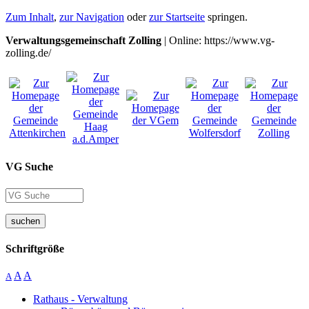
Zum Inhalt
,
zur Navigation
oder
zur Startseite
springen.
Verwaltungsgemeinschaft Zolling
| Online: https://www.vg-
zolling.de/
VG Suche
suchen
Schriftgröße
A
A
A
Rathaus - Verwaltung