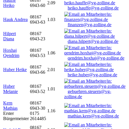
Hauffe
08167
2.09
Heiko
6943-60
heiko.hauffe@vg-zolling.de
08167
Hauk Andrea
1.03
6943-63
finanzen@vg-zolling.de
Hilpert
08167
Diana
6943-23
diana.hilpert@vg-zolling.de
Hoxhaj
08167
1.06
Qendrim
6943-53
qendrim.hoxhaj@vg-zolling.de
08167
Huber Heike
2.01
6943-66
heike.huber@vg-zolling.de
Huber
08167
1.01
Melanie
6943-52
gebuehren.steuern@vg-
zolling.de
Kern
08167
Mathias
6943-30
1.16
Erster
0175
mathias.kern@vg-zolling.de
Bürgermeister
2614485
08167