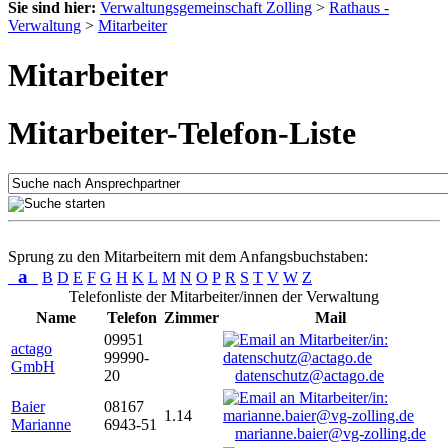
Sie sind hier:
Verwaltungsgemeinschaft Zolling
>
Rathaus -
Verwaltung
>
Mitarbeiter
Mitarbeiter
Mitarbeiter-Telefon-Liste
Sprung zu den Mitarbeitern mit dem Anfangsbuchstaben:
a
B
D
E
F
G
H
K
L
M
N
O
P
R
S
T
V
W
Z
Telefonliste der Mitarbeiter/innen der Verwaltung
Name
Telefon
Zimmer
Mail
09951
actago
99990-
GmbH
20
datenschutz@actago.de
Baier
08167
1.14
Marianne
6943-51
marianne.baier@vg-zolling.de