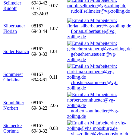
Sellmeier
6943-43
0.07
Rudolf
0171
rudolf.sellmeier@vg-zolling.de
3032403
Silberbauer
08167
1.07
Florian
6943-44
florian.silberbauer@vg-
zolling.de
08167
Soller Bianca
1.01
6943-33
gebuehren.steuern@vg-
zolling.de
Sommerer
08167
0.11
Christina
6943-61
christina.sommerer@vg-
zolling.de
Sonnhütter
08167
2.06
Norbert
6943-22
norbert.sonnhuetter@vg-
zolling.de
Steinecke
08167
0.03
Corinna
6943-32
vhs-zolling@vhs-moosburg.de