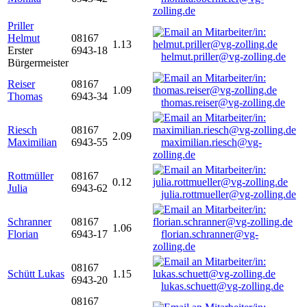
zolling.de
Priller
Helmut
08167
1.13
Erster
6943-18
helmut.priller@vg-zolling.de
Bürgermeister
Reiser
08167
1.09
Thomas
6943-34
thomas.reiser@vg-zolling.de
Riesch
08167
2.09
Maximilian
6943-55
maximilian.riesch@vg-
zolling.de
Rottmüller
08167
0.12
Julia
6943-62
julia.rottmueller@vg-zolling.de
Schranner
08167
1.06
Florian
6943-17
florian.schranner@vg-
zolling.de
08167
Schütt Lukas
1.15
6943-20
lukas.schuett@vg-zolling.de
08167