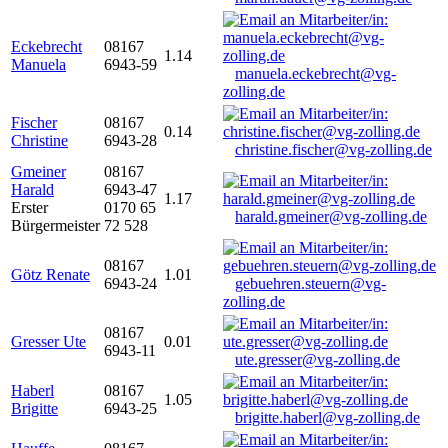
Eckebrecht
08167
1.14
Manuela
6943-59
manuela.eckebrecht@vg-
zolling.de
Fischer
08167
0.14
Christine
6943-28
christine.fischer@vg-zolling.de
Gmeiner
08167
Harald
6943-47
1.17
Erster
0170 65
harald.gmeiner@vg-zolling.de
Bürgermeister
72 528
08167
Götz Renate
1.01
6943-24
gebuehren.steuern@vg-
zolling.de
08167
Gresser Ute
0.01
6943-11
ute.gresser@vg-zolling.de
Haberl
08167
1.05
Brigitte
6943-25
brigitte.haberl@vg-zolling.de