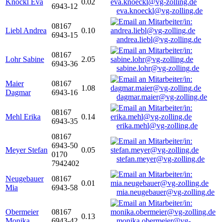
Knöckl Eva
0.02
6943-12
eva.knoeckl@vg-zolling.de
08167
Liebl Andrea
0.10
6943-15
andrea.liebl@vg-zolling.de
08167
Lohr Sabine
2.05
6943-36
sabine.lohr@vg-zolling.de
Maier
08167
1.08
Dagmar
6943-16
dagmar.maier@vg-zolling.de
08167
Mehl Erika
0.14
6943-35
erika.mehl@vg-zolling.de
08167
6943-50
Meyer Stefan
0.05
0170
stefan.meyer@vg-zolling.de
7942402
Neugebauer
08167
0.01
Mia
6943-58
mia.neugebauer@vg-zolling.de
Obermeier
08167
0.13
Monika
6943-42
monika.obermeier@vg-