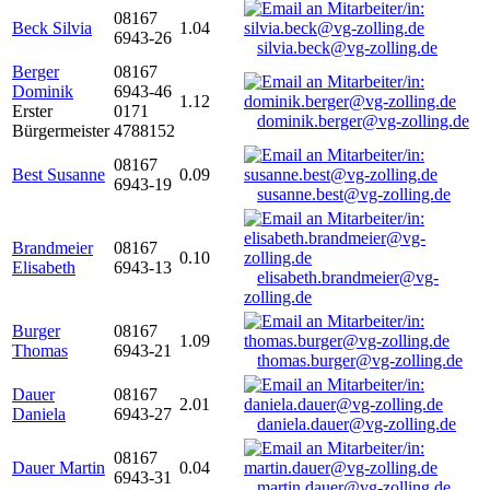
08167
Beck Silvia
1.04
6943-26
silvia.beck@vg-zolling.de
Berger
08167
Dominik
6943-46
1.12
Erster
0171
dominik.berger@vg-zolling.de
Bürgermeister
4788152
08167
Best Susanne
0.09
6943-19
susanne.best@vg-zolling.de
Brandmeier
08167
0.10
Elisabeth
6943-13
elisabeth.brandmeier@vg-
zolling.de
Burger
08167
1.09
Thomas
6943-21
thomas.burger@vg-zolling.de
Dauer
08167
2.01
Daniela
6943-27
daniela.dauer@vg-zolling.de
08167
Dauer Martin
0.04
6943-31
martin.dauer@vg-zolling.de