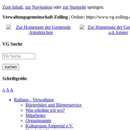
Zum Inhalt
,
zur Navigation
oder
zur Startseite
springen.
Verwaltungsgemeinschaft Zolling
| Online: https://www.vg-zolling.
VG Suche
suchen
Schriftgröße
A
A
A
Rathaus - Verwaltung
Bürgerbüro und Bürgerservice
Was erledige ich wo?
Mitarbeiter
Organigramm
Kulturraum Ampertal e.V.