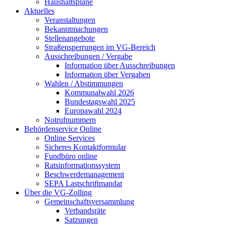
Haushaltspläne
Aktuelles
Veranstaltungen
Bekanntmachungen
Stellenangebote
Straßensperrungen im VG-Bereich
Ausschreibungen / Vergabe
Information über Ausschreibungen
Information über Vergaben
Wahlen / Abstimmungen
Kommunalwahl 2026
Bundestagswahl 2025
Europawahl 2024
Notrufnummern
Behördenservice Online
Online Services
Sicheres Kontaktformular
Fundbüro online
Ratsinformationssystem
Beschwerdemanagement
SEPA Lastschriftmandat
Über die VG-Zolling
Gemeinschaftsversammlung
Verbandsräte
Satzungen