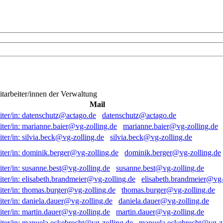
itarbeiter/innen der Verwaltung
Mail
datenschutz@actago.de
marianne.baier@vg-zolling.de
silvia.beck@vg-zolling.de
dominik.berger@vg-zolling.de
susanne.best@vg-zolling.de
elisabeth.brandmeier@vg-
thomas.burger@vg-zolling.de
daniela.dauer@vg-zolling.de
martin.dauer@vg-zolling.de
manuela.eckebrecht@vg-zo