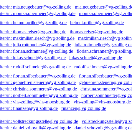
mia.neugebauer@vg-zolling.d
monika.obermeier@vg-zolli
helmut.priller@vg-zolling.de
thomas.reiser@vg-zolling.de
maximilian.riesch@vg-zollin
julia.rottmueller@vg-zolling.d
florian.schranner@vg-zolling
lukas.schuett@vg-zolling.de
rudolf.sellmeier@vg-zolling.de
florian.silberbauer@vg-zolli
gebuehren.steuern@vg-zolli
christina.sommerer@vg-zol
norbert.sonnhuetter@vg-zo
vhs-zolling@vhs-moosburg.de
finanzen@vg-zolling.de
vollstreckungsstelle@vg-zo
daniel.vrhovnik@vg-zolling.d