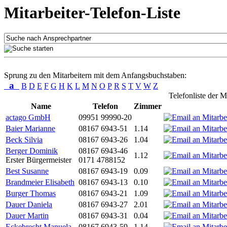
Mitarbeiter-Telefon-Liste
Sprung zu den Mitarbeitern mit dem Anfangsbuchstaben:
a
B
D
E
F
G
H
K
L
M
N
O
P
R
S
T
V
W
Z
Telefonliste der M
Name
Telefon
Zimmer
actago GmbH
09951 99990-20
Baier Marianne
08167 6943-51
1.14
Beck Silvia
08167 6943-26
1.04
Berger Dominik
08167 6943-46
1.12
Erster Bürgermeister
0171 4788152
Best Susanne
08167 6943-19
0.09
Brandmeier Elisabeth
08167 6943-13
0.10
Burger Thomas
08167 6943-21
1.09
Dauer Daniela
08167 6943-27
2.01
Dauer Martin
08167 6943-31
0.04
Eckebrecht Manuela
08167 6943-59
1.14