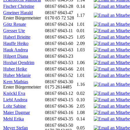
Fischer Christine
08167 6943-28
0.14
Gmeiner Harald
08167 6943-47
1.17
Erster Bürgermeister
0170 65 72 528
Götz Renate
08167 6943-24
1.01
Gresser Ute
08167 6943-11
0.01
Haberl Brigitte
08167 6943-25
1.05
Hauffe Heiko
08167 6943-60
2.09
Hauk Andrea
08167 6943-63
1.03
Hilpert Diana
08167 6943-23
Hoxhaj Qendrim
08167 6943-53
1.06
Huber Heike
08167 6943-66
2.01
Huber Melanie
08167 6943-52
1.01
Kern Mathias
08167 6943-30
1.16
Erster Bürgermeister
0175 2614485
Knöckl Eva
08167 6943-12
0.02
Liebl Andrea
08167 6943-15
0.10
Lohr Sabine
08167 6943-36
2.05
Maier Dagmar
08167 6943-16
1.08
Mehl Erika
08167 6943-35
0.14
08167 6943-50
Meyer Stefan
0.05