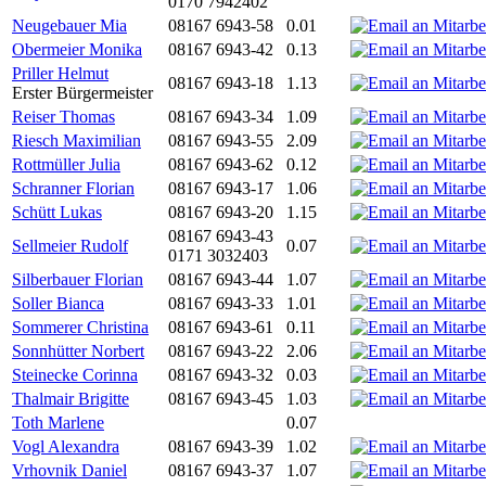
0170 7942402
Neugebauer Mia
08167 6943-58
0.01
Obermeier Monika
08167 6943-42
0.13
Priller Helmut
08167 6943-18
1.13
Erster Bürgermeister
Reiser Thomas
08167 6943-34
1.09
Riesch Maximilian
08167 6943-55
2.09
Rottmüller Julia
08167 6943-62
0.12
Schranner Florian
08167 6943-17
1.06
Schütt Lukas
08167 6943-20
1.15
08167 6943-43
Sellmeier Rudolf
0.07
0171 3032403
Silberbauer Florian
08167 6943-44
1.07
Soller Bianca
08167 6943-33
1.01
Sommerer Christina
08167 6943-61
0.11
Sonnhütter Norbert
08167 6943-22
2.06
Steinecke Corinna
08167 6943-32
0.03
Thalmair Brigitte
08167 6943-45
1.03
Toth Marlene
0.07
Vogl Alexandra
08167 6943-39
1.02
Vrhovnik Daniel
08167 6943-37
1.07