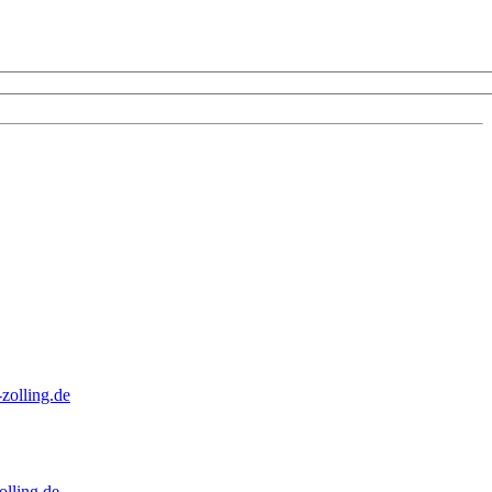
zolling.de
lling.de