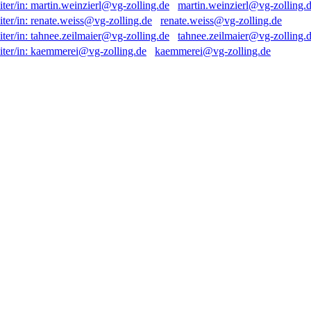
martin.weinzierl@vg-zolling.
renate.weiss@vg-zolling.de
tahnee.zeilmaier@vg-zolling.
kaemmerei@vg-zolling.de