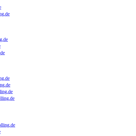
e
ng.de
g.de
e
.de
ng.de
ng.de
ling.de
lling.de
lling.de
e