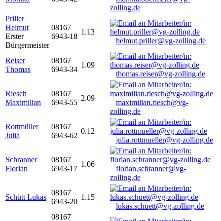
zolling.de
Priller
Helmut
08167
1.13
Erster
6943-18
helmut.priller@vg-zolling.de
Bürgermeister
Reiser
08167
1.09
Thomas
6943-34
thomas.reiser@vg-zolling.de
Riesch
08167
2.09
Maximilian
6943-55
maximilian.riesch@vg-
zolling.de
Rottmüller
08167
0.12
Julia
6943-62
julia.rottmueller@vg-zolling.de
Schranner
08167
1.06
Florian
6943-17
florian.schranner@vg-
zolling.de
08167
Schütt Lukas
1.15
6943-20
lukas.schuett@vg-zolling.de
08167