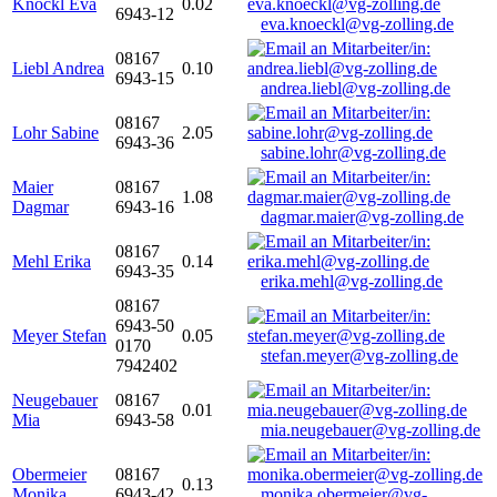
Knöckl Eva
0.02
6943-12
eva.knoeckl@vg-zolling.de
08167
Liebl Andrea
0.10
6943-15
andrea.liebl@vg-zolling.de
08167
Lohr Sabine
2.05
6943-36
sabine.lohr@vg-zolling.de
Maier
08167
1.08
Dagmar
6943-16
dagmar.maier@vg-zolling.de
08167
Mehl Erika
0.14
6943-35
erika.mehl@vg-zolling.de
08167
6943-50
Meyer Stefan
0.05
0170
stefan.meyer@vg-zolling.de
7942402
Neugebauer
08167
0.01
Mia
6943-58
mia.neugebauer@vg-zolling.de
Obermeier
08167
0.13
Monika
6943-42
monika.obermeier@vg-