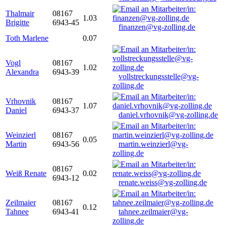
Thalmair
08167
1.03
Brigitte
6943-45
finanzen@vg-zolling.de
Toth Marlene
0.07
Vogl
08167
1.02
Alexandra
6943-39
vollstreckungsstelle@vg-
zolling.de
Vrhovnik
08167
1.07
Daniel
6943-37
daniel.vrhovnik@vg-zolling.de
Weinzierl
08167
0.05
Martin
6943-56
martin.weinzierl@vg-
zolling.de
08167
Weiß Renate
0.02
6943-12
renate.weiss@vg-zolling.de
Zeilmaier
08167
0.12
Tahnee
6943-41
tahnee.zeilmaier@vg-
zolling.de