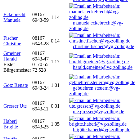
Eckebrecht
08167
1.14
Manuela
6943-59
manuela.eckebrecht@vg-
zolling.de
Fischer
08167
0.14
Christine
6943-28
christine.fischer@vg-zolling.de
Gmeiner
08167
Harald
6943-47
1.17
Erster
0170 65
harald.gmeiner@vg-zolling.de
Bürgermeister
72 528
08167
Götz Renate
1.01
6943-24
gebuehren.steuern@vg-
zolling.de
08167
Gresser Ute
0.01
6943-11
ute.gresser@vg-zolling.de
Haberl
08167
1.05
Brigitte
6943-25
brigitte.haberl@vg-zolling.de