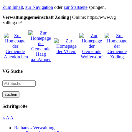
Zum Inhalt
,
zur Navigation
oder
zur Startseite
springen.
Verwaltungsgemeinschaft Zolling
| Online: https://www.vg-
zolling.de/
VG Suche
suchen
Schriftgröße
A
A
A
Rathaus - Verwaltung