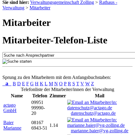
Sie sind hier:
Verwaltungsgemeinschaft Zolling
>
Rathaus -
Verwaltung
>
Mitarbeiter
Mitarbeiter
Mitarbeiter-Telefon-Liste
Sprung zu den Mitarbeitern mit dem Anfangsbuchstaben:
a
B
D
E
F
G
H
K
L
M
N
O
P
R
S
T
V
W
Z
Telefonliste der Mitarbeiter/innen der Verwaltung
Name
Telefon
Zimmer
Mail
09951
actago
99990-
GmbH
20
datenschutz@actago.de
Baier
08167
1.14
Marianne
6943-51
marianne.baier@vg-zolling.de