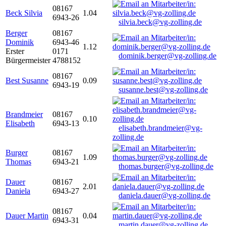
08167
Beck Silvia
1.04
6943-26
silvia.beck@vg-zolling.de
Berger
08167
Dominik
6943-46
1.12
Erster
0171
dominik.berger@vg-zolling.de
Bürgermeister
4788152
08167
Best Susanne
0.09
6943-19
susanne.best@vg-zolling.de
Brandmeier
08167
0.10
Elisabeth
6943-13
elisabeth.brandmeier@vg-
zolling.de
Burger
08167
1.09
Thomas
6943-21
thomas.burger@vg-zolling.de
Dauer
08167
2.01
Daniela
6943-27
daniela.dauer@vg-zolling.de
08167
Dauer Martin
0.04
6943-31
martin.dauer@vg-zolling.de