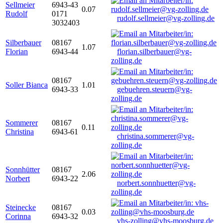
Sellmeier
6943-43
0.07
Rudolf
0171
rudolf.sellmeier@vg-zolling.de
3032403
Silberbauer
08167
1.07
Florian
6943-44
florian.silberbauer@vg-
zolling.de
08167
Soller Bianca
1.01
6943-33
gebuehren.steuern@vg-
zolling.de
Sommerer
08167
0.11
Christina
6943-61
christina.sommerer@vg-
zolling.de
Sonnhütter
08167
2.06
Norbert
6943-22
norbert.sonnhuetter@vg-
zolling.de
Steinecke
08167
0.03
Corinna
6943-32
vhs-zolling@vhs-moosburg.de