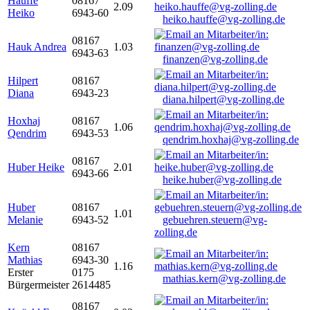
Hauffe
08167
2.09
Heiko
6943-60
heiko.hauffe@vg-zolling.de
08167
Hauk Andrea
1.03
6943-63
finanzen@vg-zolling.de
Hilpert
08167
Diana
6943-23
diana.hilpert@vg-zolling.de
Hoxhaj
08167
1.06
Qendrim
6943-53
qendrim.hoxhaj@vg-zolling.de
08167
Huber Heike
2.01
6943-66
heike.huber@vg-zolling.de
Huber
08167
1.01
Melanie
6943-52
gebuehren.steuern@vg-
zolling.de
Kern
08167
Mathias
6943-30
1.16
Erster
0175
mathias.kern@vg-zolling.de
Bürgermeister
2614485
08167