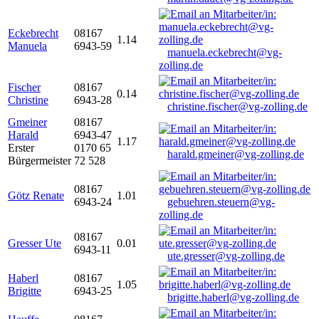
Eckebrecht
08167
1.14
Manuela
6943-59
manuela.eckebrecht@vg-
zolling.de
Fischer
08167
0.14
Christine
6943-28
christine.fischer@vg-zolling.de
Gmeiner
08167
Harald
6943-47
1.17
Erster
0170 65
harald.gmeiner@vg-zolling.de
Bürgermeister
72 528
08167
Götz Renate
1.01
6943-24
gebuehren.steuern@vg-
zolling.de
08167
Gresser Ute
0.01
6943-11
ute.gresser@vg-zolling.de
Haberl
08167
1.05
Brigitte
6943-25
brigitte.haberl@vg-zolling.de