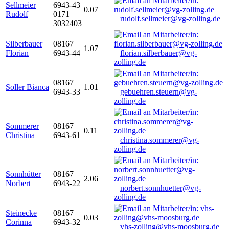
Sellmeier
6943-43
0.07
Rudolf
0171
rudolf.sellmeier@vg-zolling.de
3032403
Silberbauer
08167
1.07
Florian
6943-44
florian.silberbauer@vg-
zolling.de
08167
Soller Bianca
1.01
6943-33
gebuehren.steuern@vg-
zolling.de
Sommerer
08167
0.11
Christina
6943-61
christina.sommerer@vg-
zolling.de
Sonnhütter
08167
2.06
Norbert
6943-22
norbert.sonnhuetter@vg-
zolling.de
Steinecke
08167
0.03
Corinna
6943-32
vhs-zolling@vhs-moosburg.de