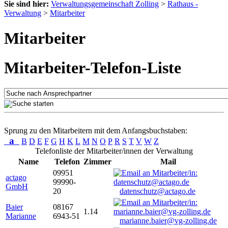
Sie sind hier:
Verwaltungsgemeinschaft Zolling
>
Rathaus -
Verwaltung
>
Mitarbeiter
Mitarbeiter
Mitarbeiter-Telefon-Liste
Sprung zu den Mitarbeitern mit dem Anfangsbuchstaben:
a
B
D
E
F
G
H
K
L
M
N
O
P
R
S
T
V
W
Z
Telefonliste der Mitarbeiter/innen der Verwaltung
Name
Telefon
Zimmer
Mail
09951
actago
99990-
GmbH
20
datenschutz@actago.de
Baier
08167
1.14
Marianne
6943-51
marianne.baier@vg-zolling.de