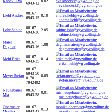
Knöckl Eva
0.02
6943-12
eva.knoeckl@vg-zolling.de
08167
Liebl Andrea
0.10
6943-15
andrea.liebl@vg-zolling.de
08167
Lohr Sabine
2.05
6943-36
sabine.lohr@vg-zolling.de
Maier
08167
1.08
Dagmar
6943-16
dagmar.maier@vg-zolling.de
08167
Mehl Erika
0.14
6943-35
erika.mehl@vg-zolling.de
08167
6943-50
Meyer Stefan
0.05
0170
stefan.meyer@vg-zolling.de
7942402
Neugebauer
08167
0.01
Mia
6943-58
mia.neugebauer@vg-zolling.de
Obermeier
08167
0.13
Monika
6943-42
monika.obermeier@vg-