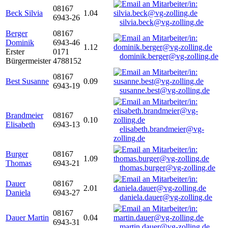
08167
Beck Silvia
1.04
6943-26
silvia.beck@vg-zolling.de
Berger
08167
Dominik
6943-46
1.12
Erster
0171
dominik.berger@vg-zolling.de
Bürgermeister
4788152
08167
Best Susanne
0.09
6943-19
susanne.best@vg-zolling.de
Brandmeier
08167
0.10
Elisabeth
6943-13
elisabeth.brandmeier@vg-
zolling.de
Burger
08167
1.09
Thomas
6943-21
thomas.burger@vg-zolling.de
Dauer
08167
2.01
Daniela
6943-27
daniela.dauer@vg-zolling.de
08167
Dauer Martin
0.04
6943-31
martin.dauer@vg-zolling.de