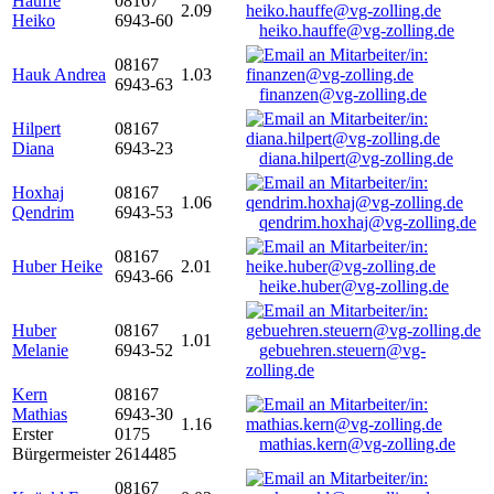
Hauffe
08167
2.09
Heiko
6943-60
heiko.hauffe@vg-zolling.de
08167
Hauk Andrea
1.03
6943-63
finanzen@vg-zolling.de
Hilpert
08167
Diana
6943-23
diana.hilpert@vg-zolling.de
Hoxhaj
08167
1.06
Qendrim
6943-53
qendrim.hoxhaj@vg-zolling.de
08167
Huber Heike
2.01
6943-66
heike.huber@vg-zolling.de
Huber
08167
1.01
Melanie
6943-52
gebuehren.steuern@vg-
zolling.de
Kern
08167
Mathias
6943-30
1.16
Erster
0175
mathias.kern@vg-zolling.de
Bürgermeister
2614485
08167