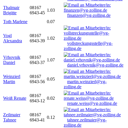
Thalmair
08167
1.03
Brigitte
6943-45
finanzen@vg-zolling.de
Toth Marlene
0.07
Vogl
08167
1.02
Alexandra
6943-39
vollstreckungsstelle@vg-
zolling.de
Vrhovnik
08167
1.07
Daniel
6943-37
daniel.vrhovnik@vg-zolling.de
Weinzierl
08167
0.05
Martin
6943-56
martin.weinzierl@vg-
zolling.de
08167
Weiß Renate
0.02
6943-12
renate.weiss@vg-zolling.de
Zeilmaier
08167
0.12
Tahnee
6943-41
tahnee.zeilmaier@vg-
zolling.de