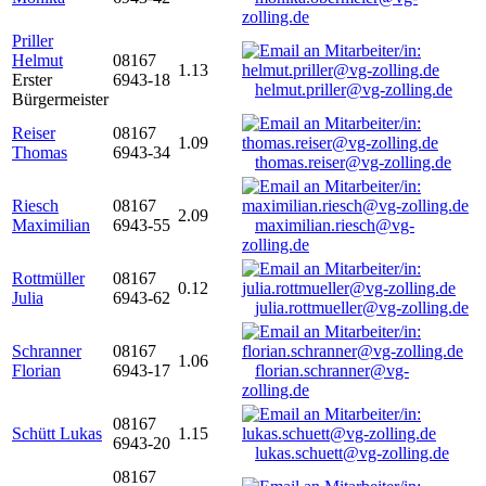
zolling.de
Priller
Helmut
08167
1.13
Erster
6943-18
helmut.priller@vg-zolling.de
Bürgermeister
Reiser
08167
1.09
Thomas
6943-34
thomas.reiser@vg-zolling.de
Riesch
08167
2.09
Maximilian
6943-55
maximilian.riesch@vg-
zolling.de
Rottmüller
08167
0.12
Julia
6943-62
julia.rottmueller@vg-zolling.de
Schranner
08167
1.06
Florian
6943-17
florian.schranner@vg-
zolling.de
08167
Schütt Lukas
1.15
6943-20
lukas.schuett@vg-zolling.de
08167