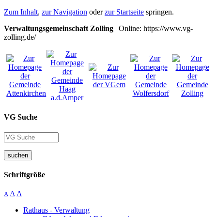
Zum Inhalt
,
zur Navigation
oder
zur Startseite
springen.
Verwaltungsgemeinschaft Zolling
| Online: https://www.vg-
zolling.de/
VG Suche
suchen
Schriftgröße
A
A
A
Rathaus - Verwaltung