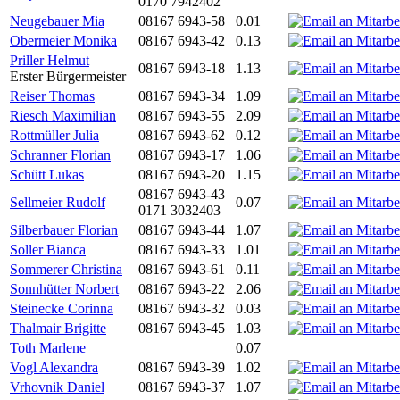
0170 7942402
Neugebauer Mia
08167 6943-58
0.01
Obermeier Monika
08167 6943-42
0.13
Priller Helmut
08167 6943-18
1.13
Erster Bürgermeister
Reiser Thomas
08167 6943-34
1.09
Riesch Maximilian
08167 6943-55
2.09
Rottmüller Julia
08167 6943-62
0.12
Schranner Florian
08167 6943-17
1.06
Schütt Lukas
08167 6943-20
1.15
08167 6943-43
Sellmeier Rudolf
0.07
0171 3032403
Silberbauer Florian
08167 6943-44
1.07
Soller Bianca
08167 6943-33
1.01
Sommerer Christina
08167 6943-61
0.11
Sonnhütter Norbert
08167 6943-22
2.06
Steinecke Corinna
08167 6943-32
0.03
Thalmair Brigitte
08167 6943-45
1.03
Toth Marlene
0.07
Vogl Alexandra
08167 6943-39
1.02
Vrhovnik Daniel
08167 6943-37
1.07