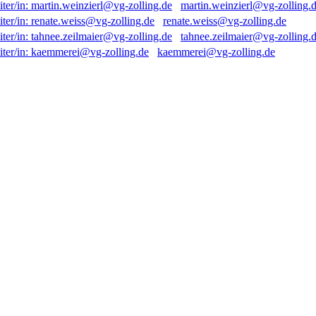
martin.weinzierl@vg-zolling.
renate.weiss@vg-zolling.de
tahnee.zeilmaier@vg-zolling.
kaemmerei@vg-zolling.de