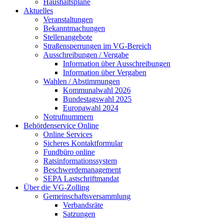
Haushaltspläne
Aktuelles
Veranstaltungen
Bekanntmachungen
Stellenangebote
Straßensperrungen im VG-Bereich
Ausschreibungen / Vergabe
Information über Ausschreibungen
Information über Vergaben
Wahlen / Abstimmungen
Kommunalwahl 2026
Bundestagswahl 2025
Europawahl 2024
Notrufnummern
Behördenservice Online
Online Services
Sicheres Kontaktformular
Fundbüro online
Ratsinformationssystem
Beschwerdemanagement
SEPA Lastschriftmandat
Über die VG-Zolling
Gemeinschaftsversammlung
Verbandsräte
Satzungen