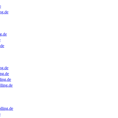
e
ng.de
g.de
e
.de
ng.de
ng.de
ling.de
lling.de
lling.de
e