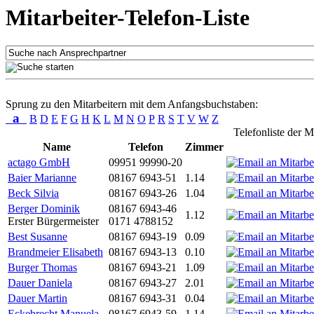
Mitarbeiter-Telefon-Liste
Sprung zu den Mitarbeitern mit dem Anfangsbuchstaben:
a
B
D
E
F
G
H
K
L
M
N
O
P
R
S
T
V
W
Z
Telefonliste der M
Name
Telefon
Zimmer
actago GmbH
09951 99990-20
Baier Marianne
08167 6943-51
1.14
Beck Silvia
08167 6943-26
1.04
Berger Dominik
08167 6943-46
1.12
Erster Bürgermeister
0171 4788152
Best Susanne
08167 6943-19
0.09
Brandmeier Elisabeth
08167 6943-13
0.10
Burger Thomas
08167 6943-21
1.09
Dauer Daniela
08167 6943-27
2.01
Dauer Martin
08167 6943-31
0.04
Eckebrecht Manuela
08167 6943-59
1.14