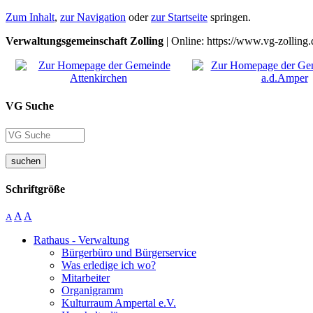
Zum Inhalt
,
zur Navigation
oder
zur Startseite
springen.
Verwaltungsgemeinschaft Zolling
| Online: https://www.vg-zolling.
VG Suche
suchen
Schriftgröße
A
A
A
Rathaus - Verwaltung
Bürgerbüro und Bürgerservice
Was erledige ich wo?
Mitarbeiter
Organigramm
Kulturraum Ampertal e.V.