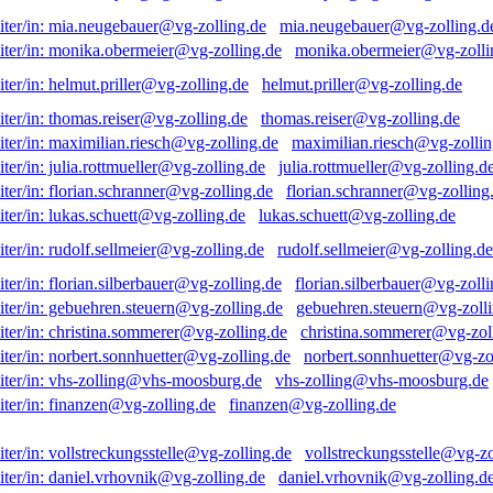
mia.neugebauer@vg-zolling.d
monika.obermeier@vg-zolli
helmut.priller@vg-zolling.de
thomas.reiser@vg-zolling.de
maximilian.riesch@vg-zollin
julia.rottmueller@vg-zolling.d
florian.schranner@vg-zolling
lukas.schuett@vg-zolling.de
rudolf.sellmeier@vg-zolling.de
florian.silberbauer@vg-zolli
gebuehren.steuern@vg-zolli
christina.sommerer@vg-zol
norbert.sonnhuetter@vg-zo
vhs-zolling@vhs-moosburg.de
finanzen@vg-zolling.de
vollstreckungsstelle@vg-zo
daniel.vrhovnik@vg-zolling.d