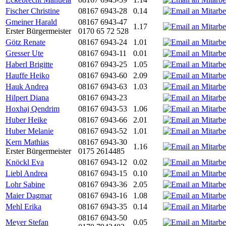
Fischer Christine
08167 6943-28
0.14
Gmeiner Harald
08167 6943-47
1.17
Erster Bürgermeister
0170 65 72 528
Götz Renate
08167 6943-24
1.01
Gresser Ute
08167 6943-11
0.01
Haberl Brigitte
08167 6943-25
1.05
Hauffe Heiko
08167 6943-60
2.09
Hauk Andrea
08167 6943-63
1.03
Hilpert Diana
08167 6943-23
Hoxhaj Qendrim
08167 6943-53
1.06
Huber Heike
08167 6943-66
2.01
Huber Melanie
08167 6943-52
1.01
Kern Mathias
08167 6943-30
1.16
Erster Bürgermeister
0175 2614485
Knöckl Eva
08167 6943-12
0.02
Liebl Andrea
08167 6943-15
0.10
Lohr Sabine
08167 6943-36
2.05
Maier Dagmar
08167 6943-16
1.08
Mehl Erika
08167 6943-35
0.14
08167 6943-50
Meyer Stefan
0.05