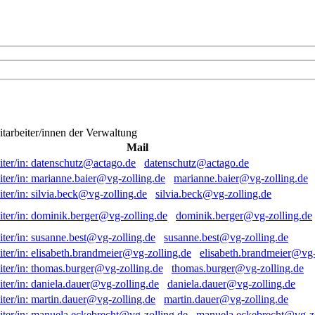
itarbeiter/innen der Verwaltung
Mail
datenschutz@actago.de
marianne.baier@vg-zolling.de
silvia.beck@vg-zolling.de
dominik.berger@vg-zolling.de
susanne.best@vg-zolling.de
elisabeth.brandmeier@vg-
thomas.burger@vg-zolling.de
daniela.dauer@vg-zolling.de
martin.dauer@vg-zolling.de
manuela.eckebrecht@vg-zo