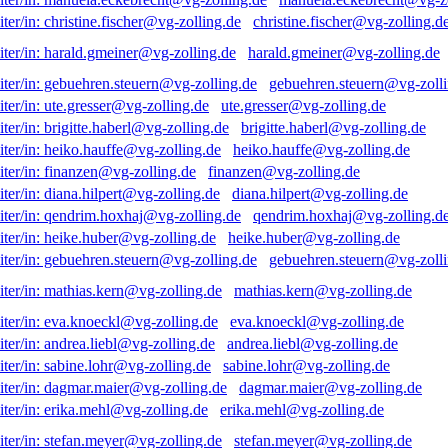
christine.fischer@vg-zolling.d
harald.gmeiner@vg-zolling.de
gebuehren.steuern@vg-zolli
ute.gresser@vg-zolling.de
brigitte.haberl@vg-zolling.de
heiko.hauffe@vg-zolling.de
finanzen@vg-zolling.de
diana.hilpert@vg-zolling.de
qendrim.hoxhaj@vg-zolling.d
heike.huber@vg-zolling.de
gebuehren.steuern@vg-zolli
mathias.kern@vg-zolling.de
eva.knoeckl@vg-zolling.de
andrea.liebl@vg-zolling.de
sabine.lohr@vg-zolling.de
dagmar.maier@vg-zolling.de
erika.mehl@vg-zolling.de
stefan.meyer@vg-zolling.de