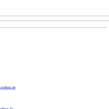
zolling.de
lling.de