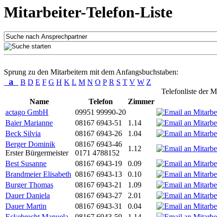
Mitarbeiter-Telefon-Liste
Sprung zu den Mitarbeitern mit dem Anfangsbuchstaben:
a
B
D
E
F
G
H
K
L
M
N
O
P
R
S
T
V
W
Z
Telefonliste der M
Name
Telefon
Zimmer
actago GmbH
09951 99990-20
Baier Marianne
08167 6943-51
1.14
Beck Silvia
08167 6943-26
1.04
Berger Dominik
08167 6943-46
1.12
Erster Bürgermeister
0171 4788152
Best Susanne
08167 6943-19
0.09
Brandmeier Elisabeth
08167 6943-13
0.10
Burger Thomas
08167 6943-21
1.09
Dauer Daniela
08167 6943-27
2.01
Dauer Martin
08167 6943-31
0.04
Eckebrecht Manuela
08167 6943-59
1.14