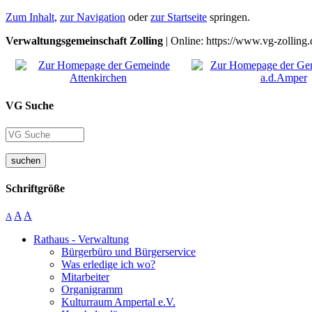
Zum Inhalt
,
zur Navigation
oder
zur Startseite
springen.
Verwaltungsgemeinschaft Zolling
| Online: https://www.vg-zolling.
VG Suche
suchen
Schriftgröße
A
A
A
Rathaus - Verwaltung
Bürgerbüro und Bürgerservice
Was erledige ich wo?
Mitarbeiter
Organigramm
Kulturraum Ampertal e.V.