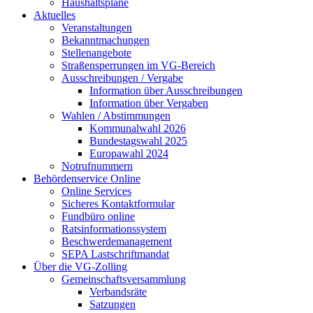
Haushaltspläne
Aktuelles
Veranstaltungen
Bekanntmachungen
Stellenangebote
Straßensperrungen im VG-Bereich
Ausschreibungen / Vergabe
Information über Ausschreibungen
Information über Vergaben
Wahlen / Abstimmungen
Kommunalwahl 2026
Bundestagswahl 2025
Europawahl 2024
Notrufnummern
Behördenservice Online
Online Services
Sicheres Kontaktformular
Fundbüro online
Ratsinformationssystem
Beschwerdemanagement
SEPA Lastschriftmandat
Über die VG-Zolling
Gemeinschaftsversammlung
Verbandsräte
Satzungen