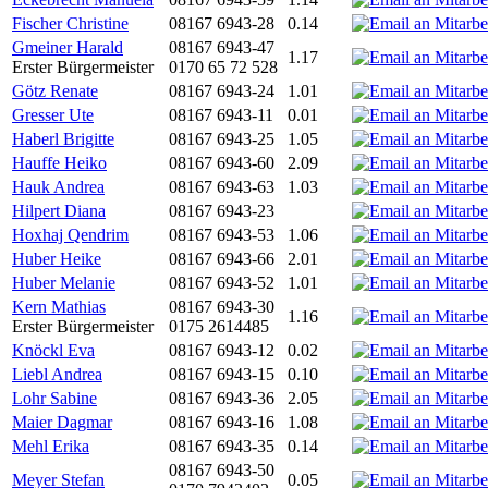
Fischer Christine
08167 6943-28
0.14
Gmeiner Harald
08167 6943-47
1.17
Erster Bürgermeister
0170 65 72 528
Götz Renate
08167 6943-24
1.01
Gresser Ute
08167 6943-11
0.01
Haberl Brigitte
08167 6943-25
1.05
Hauffe Heiko
08167 6943-60
2.09
Hauk Andrea
08167 6943-63
1.03
Hilpert Diana
08167 6943-23
Hoxhaj Qendrim
08167 6943-53
1.06
Huber Heike
08167 6943-66
2.01
Huber Melanie
08167 6943-52
1.01
Kern Mathias
08167 6943-30
1.16
Erster Bürgermeister
0175 2614485
Knöckl Eva
08167 6943-12
0.02
Liebl Andrea
08167 6943-15
0.10
Lohr Sabine
08167 6943-36
2.05
Maier Dagmar
08167 6943-16
1.08
Mehl Erika
08167 6943-35
0.14
08167 6943-50
Meyer Stefan
0.05