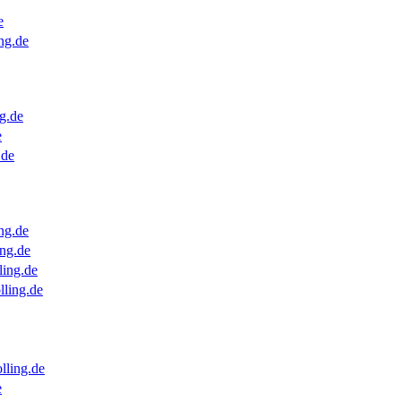
e
ng.de
g.de
e
.de
ng.de
ng.de
ling.de
lling.de
lling.de
e