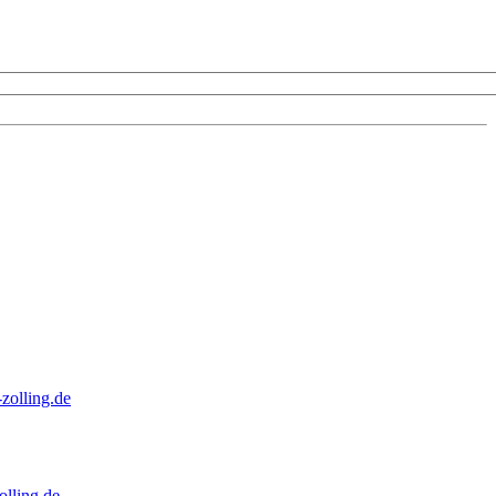
zolling.de
lling.de