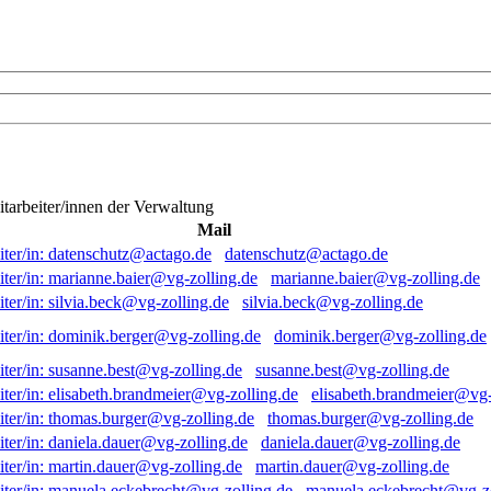
itarbeiter/innen der Verwaltung
Mail
datenschutz@actago.de
marianne.baier@vg-zolling.de
silvia.beck@vg-zolling.de
dominik.berger@vg-zolling.de
susanne.best@vg-zolling.de
elisabeth.brandmeier@vg-
thomas.burger@vg-zolling.de
daniela.dauer@vg-zolling.de
martin.dauer@vg-zolling.de
manuela.eckebrecht@vg-zo