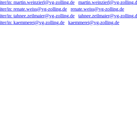
martin.weinzierl@vg-zolling.
renate.weiss@vg-zolling.de
tahnee.zeilmaier@vg-zolling.
kaemmerei@vg-zolling.de