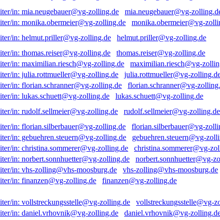
mia.neugebauer@vg-zolling.d
monika.obermeier@vg-zolli
helmut.priller@vg-zolling.de
thomas.reiser@vg-zolling.de
maximilian.riesch@vg-zollin
julia.rottmueller@vg-zolling.d
florian.schranner@vg-zolling
lukas.schuett@vg-zolling.de
rudolf.sellmeier@vg-zolling.de
florian.silberbauer@vg-zolli
gebuehren.steuern@vg-zolli
christina.sommerer@vg-zol
norbert.sonnhuetter@vg-zo
vhs-zolling@vhs-moosburg.de
finanzen@vg-zolling.de
vollstreckungsstelle@vg-zo
daniel.vrhovnik@vg-zolling.d