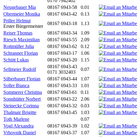
0170 7942402
Neugebauer Mia
08167 6943-58
0.01
Obermeier Monika
08167 6943-42
0.13
Priller Helmut
08167 6943-18
1.13
Erster Bürgermeister
Reiser Thomas
08167 6943-34
1.09
Riesch Maximilian
08167 6943-55
2.09
Rottmüller Julia
08167 6943-62
0.12
Schranner Florian
08167 6943-17
1.06
Schütt Lukas
08167 6943-20
1.15
08167 6943-43
Sellmeier Rudolf
0.07
0171 3032403
Silberbauer Florian
08167 6943-44
1.07
Soller Bianca
08167 6943-33
1.01
Sommerer Christina
08167 6943-61
0.11
Sonnhütter Norbert
08167 6943-22
2.06
Steinecke Corinna
08167 6943-32
0.03
Thalmair Brigitte
08167 6943-45
1.03
Toth Marlene
0.07
Vogl Alexandra
08167 6943-39
1.02
Vrhovnik Daniel
08167 6943-37
1.07