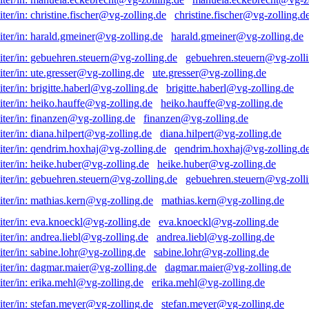
christine.fischer@vg-zolling.d
harald.gmeiner@vg-zolling.de
gebuehren.steuern@vg-zolli
ute.gresser@vg-zolling.de
brigitte.haberl@vg-zolling.de
heiko.hauffe@vg-zolling.de
finanzen@vg-zolling.de
diana.hilpert@vg-zolling.de
qendrim.hoxhaj@vg-zolling.d
heike.huber@vg-zolling.de
gebuehren.steuern@vg-zolli
mathias.kern@vg-zolling.de
eva.knoeckl@vg-zolling.de
andrea.liebl@vg-zolling.de
sabine.lohr@vg-zolling.de
dagmar.maier@vg-zolling.de
erika.mehl@vg-zolling.de
stefan.meyer@vg-zolling.de