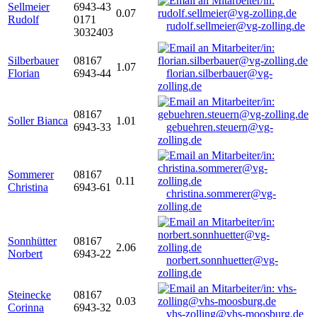
Sellmeier
6943-43
0.07
Rudolf
0171
rudolf.sellmeier@vg-zolling.de
3032403
Silberbauer
08167
1.07
Florian
6943-44
florian.silberbauer@vg-
zolling.de
08167
Soller Bianca
1.01
6943-33
gebuehren.steuern@vg-
zolling.de
Sommerer
08167
0.11
Christina
6943-61
christina.sommerer@vg-
zolling.de
Sonnhütter
08167
2.06
Norbert
6943-22
norbert.sonnhuetter@vg-
zolling.de
Steinecke
08167
0.03
Corinna
6943-32
vhs-zolling@vhs-moosburg.de