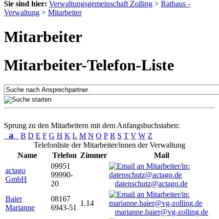
Sie sind hier:
Verwaltungsgemeinschaft Zolling
>
Rathaus -
Verwaltung
>
Mitarbeiter
Mitarbeiter
Mitarbeiter-Telefon-Liste
Sprung zu den Mitarbeitern mit dem Anfangsbuchstaben:
a
B
D
E
F
G
H
K
L
M
N
O
P
R
S
T
V
W
Z
Telefonliste der Mitarbeiter/innen der Verwaltung
Name
Telefon
Zimmer
Mail
09951
actago
99990-
GmbH
20
datenschutz@actago.de
Baier
08167
1.14
Marianne
6943-51
marianne.baier@vg-zolling.de