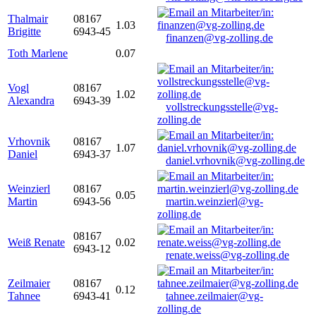
Thalmair
08167
1.03
Brigitte
6943-45
finanzen@vg-zolling.de
Toth Marlene
0.07
Vogl
08167
1.02
Alexandra
6943-39
vollstreckungsstelle@vg-
zolling.de
Vrhovnik
08167
1.07
Daniel
6943-37
daniel.vrhovnik@vg-zolling.de
Weinzierl
08167
0.05
Martin
6943-56
martin.weinzierl@vg-
zolling.de
08167
Weiß Renate
0.02
6943-12
renate.weiss@vg-zolling.de
Zeilmaier
08167
0.12
Tahnee
6943-41
tahnee.zeilmaier@vg-
zolling.de