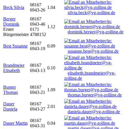
08167
Beck Silvia
1.04
6943-26
silvia.beck@vg-zolling.de
Berger
08167
Dominik
6943-46
1.12
Erster
0171
dominik.berger@vg-zolling.de
Bürgermeister
4788152
08167
Best Susanne
0.09
6943-19
susanne.best@vg-zolling.de
Brandmeier
08167
0.10
Elisabeth
6943-13
elisabeth.brandmeier@vg-
zolling.de
Burger
08167
1.09
Thomas
6943-21
thomas.burger@vg-zolling.de
Dauer
08167
2.01
Daniela
6943-27
daniela.dauer@vg-zolling.de
08167
Dauer Martin
0.04
6943-31
martin.dauer@vg-zolling.de