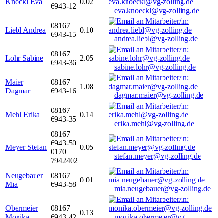
Knöckl Eva
0.02
6943-12
eva.knoeckl@vg-zolling.de
08167
Liebl Andrea
0.10
6943-15
andrea.liebl@vg-zolling.de
08167
Lohr Sabine
2.05
6943-36
sabine.lohr@vg-zolling.de
Maier
08167
1.08
Dagmar
6943-16
dagmar.maier@vg-zolling.de
08167
Mehl Erika
0.14
6943-35
erika.mehl@vg-zolling.de
08167
6943-50
Meyer Stefan
0.05
0170
stefan.meyer@vg-zolling.de
7942402
Neugebauer
08167
0.01
Mia
6943-58
mia.neugebauer@vg-zolling.de
Obermeier
08167
0.13
Monika
6943-42
monika.obermeier@vg-