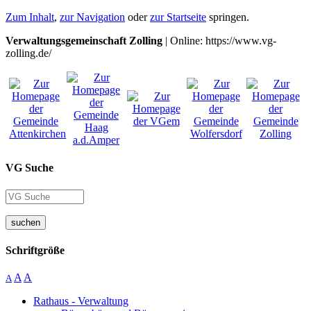
Zum Inhalt
,
zur Navigation
oder
zur Startseite
springen.
Verwaltungsgemeinschaft Zolling
| Online: https://www.vg-
zolling.de/
VG Suche
suchen
Schriftgröße
A
A
A
Rathaus - Verwaltung