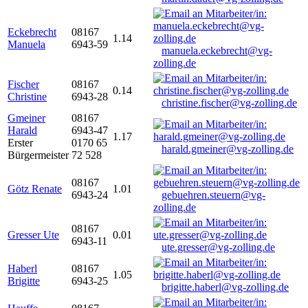
Eckebrecht
08167
1.14
Manuela
6943-59
manuela.eckebrecht@vg-
zolling.de
Fischer
08167
0.14
Christine
6943-28
christine.fischer@vg-zolling.de
Gmeiner
08167
Harald
6943-47
1.17
Erster
0170 65
harald.gmeiner@vg-zolling.de
Bürgermeister
72 528
08167
Götz Renate
1.01
6943-24
gebuehren.steuern@vg-
zolling.de
08167
Gresser Ute
0.01
6943-11
ute.gresser@vg-zolling.de
Haberl
08167
1.05
Brigitte
6943-25
brigitte.haberl@vg-zolling.de