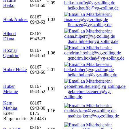
Hauffe
08167
2.09
Heiko
6943-60
heiko.hauffe@vg-zolling.de
08167
Hauk Andrea
1.03
6943-63
finanzen@vg-zolling.de
Hilpert
08167
Diana
6943-23
diana.hilpert@vg-zolling.de
Hoxhaj
08167
1.06
Qendrim
6943-53
qendrim.hoxhaj@vg-zolling.de
08167
Huber Heike
2.01
6943-66
heike.huber@vg-zolling.de
Huber
08167
1.01
Melanie
6943-52
gebuehren.steuern@vg-
zolling.de
Kern
08167
Mathias
6943-30
1.16
Erster
0175
mathias.kern@vg-zolling.de
Bürgermeister
2614485
08167