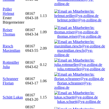
zolling.de
Priller
Helmut
08167
1.13
Erster
6943-18
helmut.priller@vg-zolling.de
Bürgermeister
Reiser
08167
1.09
Thomas
6943-34
thomas.reiser@vg-zolling.de
Riesch
08167
2.09
Maximilian
6943-55
maximilian.riesch@vg-
zolling.de
Rottmüller
08167
0.12
Julia
6943-62
julia.rottmueller@vg-zolling.de
Schranner
08167
1.06
Florian
6943-17
florian.schranner@vg-
zolling.de
08167
Schütt Lukas
1.15
6943-20
lukas.schuett@vg-zolling.de
08167