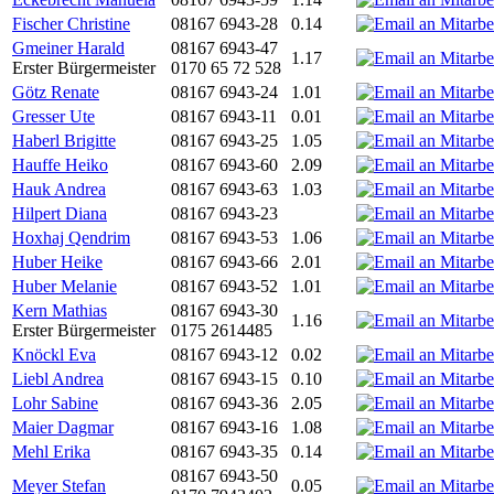
Fischer Christine
08167 6943-28
0.14
Gmeiner Harald
08167 6943-47
1.17
Erster Bürgermeister
0170 65 72 528
Götz Renate
08167 6943-24
1.01
Gresser Ute
08167 6943-11
0.01
Haberl Brigitte
08167 6943-25
1.05
Hauffe Heiko
08167 6943-60
2.09
Hauk Andrea
08167 6943-63
1.03
Hilpert Diana
08167 6943-23
Hoxhaj Qendrim
08167 6943-53
1.06
Huber Heike
08167 6943-66
2.01
Huber Melanie
08167 6943-52
1.01
Kern Mathias
08167 6943-30
1.16
Erster Bürgermeister
0175 2614485
Knöckl Eva
08167 6943-12
0.02
Liebl Andrea
08167 6943-15
0.10
Lohr Sabine
08167 6943-36
2.05
Maier Dagmar
08167 6943-16
1.08
Mehl Erika
08167 6943-35
0.14
08167 6943-50
Meyer Stefan
0.05