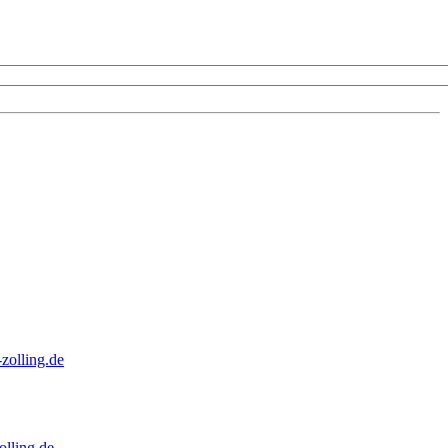
zolling.de
lling.de