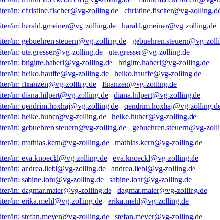
christine.fischer@vg-zolling.d
harald.gmeiner@vg-zolling.de
gebuehren.steuern@vg-zolli
ute.gresser@vg-zolling.de
brigitte.haberl@vg-zolling.de
heiko.hauffe@vg-zolling.de
finanzen@vg-zolling.de
diana.hilpert@vg-zolling.de
qendrim.hoxhaj@vg-zolling.d
heike.huber@vg-zolling.de
gebuehren.steuern@vg-zolli
mathias.kern@vg-zolling.de
eva.knoeckl@vg-zolling.de
andrea.liebl@vg-zolling.de
sabine.lohr@vg-zolling.de
dagmar.maier@vg-zolling.de
erika.mehl@vg-zolling.de
stefan.meyer@vg-zolling.de