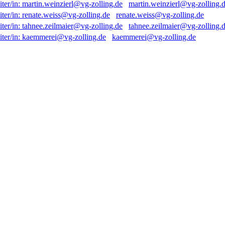
martin.weinzierl@vg-zolling.
renate.weiss@vg-zolling.de
tahnee.zeilmaier@vg-zolling.
kaemmerei@vg-zolling.de