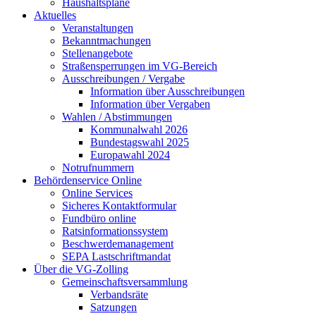
Haushaltspläne
Aktuelles
Veranstaltungen
Bekanntmachungen
Stellenangebote
Straßensperrungen im VG-Bereich
Ausschreibungen / Vergabe
Information über Ausschreibungen
Information über Vergaben
Wahlen / Abstimmungen
Kommunalwahl 2026
Bundestagswahl 2025
Europawahl 2024
Notrufnummern
Behördenservice Online
Online Services
Sicheres Kontaktformular
Fundbüro online
Ratsinformationssystem
Beschwerdemanagement
SEPA Lastschriftmandat
Über die VG-Zolling
Gemeinschaftsversammlung
Verbandsräte
Satzungen