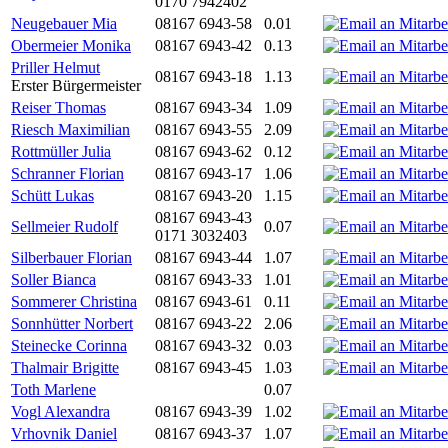
0170 7942402
Neugebauer Mia
08167 6943-58
0.01
Obermeier Monika
08167 6943-42
0.13
Priller Helmut
08167 6943-18
1.13
Erster Bürgermeister
Reiser Thomas
08167 6943-34
1.09
Riesch Maximilian
08167 6943-55
2.09
Rottmüller Julia
08167 6943-62
0.12
Schranner Florian
08167 6943-17
1.06
Schütt Lukas
08167 6943-20
1.15
08167 6943-43
Sellmeier Rudolf
0.07
0171 3032403
Silberbauer Florian
08167 6943-44
1.07
Soller Bianca
08167 6943-33
1.01
Sommerer Christina
08167 6943-61
0.11
Sonnhütter Norbert
08167 6943-22
2.06
Steinecke Corinna
08167 6943-32
0.03
Thalmair Brigitte
08167 6943-45
1.03
Toth Marlene
0.07
Vogl Alexandra
08167 6943-39
1.02
Vrhovnik Daniel
08167 6943-37
1.07