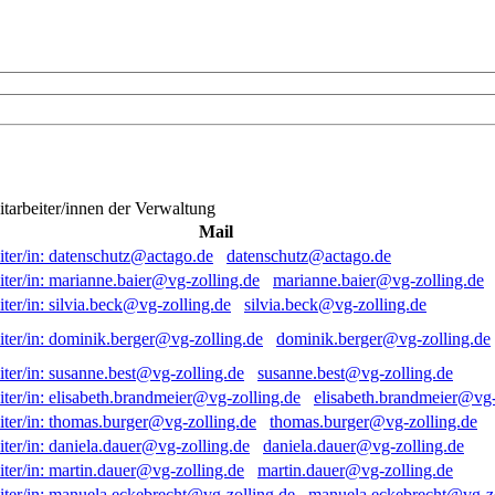
itarbeiter/innen der Verwaltung
Mail
datenschutz@actago.de
marianne.baier@vg-zolling.de
silvia.beck@vg-zolling.de
dominik.berger@vg-zolling.de
susanne.best@vg-zolling.de
elisabeth.brandmeier@vg-
thomas.burger@vg-zolling.de
daniela.dauer@vg-zolling.de
martin.dauer@vg-zolling.de
manuela.eckebrecht@vg-zo