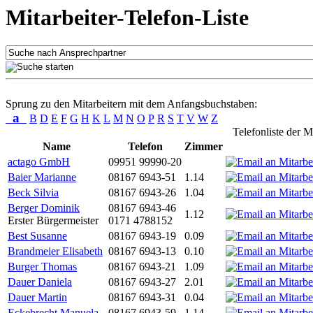
Mitarbeiter-Telefon-Liste
Sprung zu den Mitarbeitern mit dem Anfangsbuchstaben:
a
B
D
E
F
G
H
K
L
M
N
O
P
R
S
T
V
W
Z
Telefonliste der M
Name
Telefon
Zimmer
actago GmbH
09951 99990-20
Baier Marianne
08167 6943-51
1.14
Beck Silvia
08167 6943-26
1.04
Berger Dominik
08167 6943-46
1.12
Erster Bürgermeister
0171 4788152
Best Susanne
08167 6943-19
0.09
Brandmeier Elisabeth
08167 6943-13
0.10
Burger Thomas
08167 6943-21
1.09
Dauer Daniela
08167 6943-27
2.01
Dauer Martin
08167 6943-31
0.04
Eckebrecht Manuela
08167 6943-59
1.14