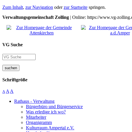
Zum Inhalt
,
zur Navigation
oder
zur Startseite
springen.
Verwaltungsgemeinschaft Zolling
| Online: https://www.vg-zolling.
VG Suche
suchen
Schriftgröße
A
A
A
Rathaus - Verwaltung
Bürgerbüro und Bürgerservice
Was erledige ich wo?
Mitarbeiter
Organigramm
Kulturraum Ampertal e.V.