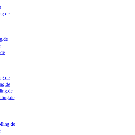
e
ng.de
g.de
e
.de
ng.de
ng.de
ling.de
lling.de
lling.de
e