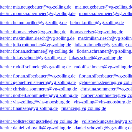
mia.neugebauer@vg-zolling.d
monika.obermeier@vg-zolli
helmut.priller@vg-zolling.de
thomas.reiser@vg-zolling.de
maximilian.riesch@vg-zollin
julia.rottmueller@vg-zolling.d
florian.schranner@vg-zolling
lukas.schuett@vg-zolling.de
rudolf.sellmeier@vg-zolling.de
florian.silberbauer@vg-zolli
gebuehren.steuern@vg-zolli
christina.sommerer@vg-zol
norbert.sonnhuetter@vg-zo
vhs-zolling@vhs-moosburg.de
finanzen@vg-zolling.de
vollstreckungsstelle@vg-zo
daniel.vrhovnik@vg-zolling.d