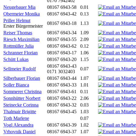
0170 7942402
Neugebauer Mia
08167 6943-58
0.01
Obermeier Monika
08167 6943-42
0.13
Priller Helmut
08167 6943-18
1.13
Erster Bürgermeister
Reiser Thomas
08167 6943-34
1.09
Riesch Maximilian
08167 6943-55
2.09
Rottmüller Julia
08167 6943-62
0.12
Schranner Florian
08167 6943-17
1.06
Schütt Lukas
08167 6943-20
1.15
08167 6943-43
Sellmeier Rudolf
0.07
0171 3032403
Silberbauer Florian
08167 6943-44
1.07
Soller Bianca
08167 6943-33
1.01
Sommerer Christina
08167 6943-61
0.11
Sonnhütter Norbert
08167 6943-22
2.06
Steinecke Corinna
08167 6943-32
0.03
Thalmair Brigitte
08167 6943-45
1.03
Toth Marlene
0.07
Vogl Alexandra
08167 6943-39
1.02
Vrhovnik Daniel
08167 6943-37
1.07