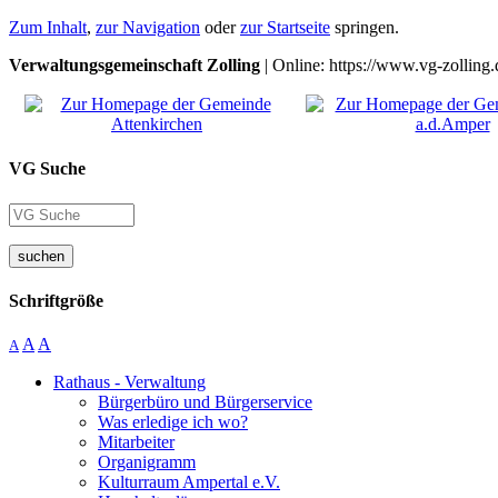
Zum Inhalt
,
zur Navigation
oder
zur Startseite
springen.
Verwaltungsgemeinschaft Zolling
| Online: https://www.vg-zolling.
VG Suche
suchen
Schriftgröße
A
A
A
Rathaus - Verwaltung
Bürgerbüro und Bürgerservice
Was erledige ich wo?
Mitarbeiter
Organigramm
Kulturraum Ampertal e.V.