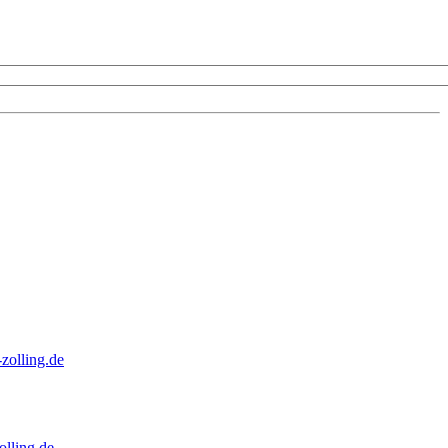
zolling.de
lling.de