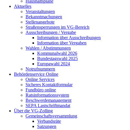
Haushaltspläne
Aktuelles
Veranstaltungen
Bekanntmachungen
Stellenangebote
Straßensperrungen im VG-Bereich
Ausschreibungen / Vergabe
Information über Ausschreibungen
Information über Vergaben
Wahlen / Abstimmungen
Kommunalwahl 2026
Bundestagswahl 2025
Europawahl 2024
Notrufnummern
Behördenservice Online
Online Services
Sicheres Kontaktformular
Fundbüro online
Ratsinformationssystem
Beschwerdemanagement
SEPA Lastschriftmandat
Über die VG-Zolling
Gemeinschaftsversammlung
Verbandsräte
Satzungen