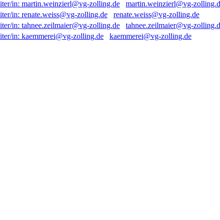
martin.weinzierl@vg-zolling.
renate.weiss@vg-zolling.de
tahnee.zeilmaier@vg-zolling.
kaemmerei@vg-zolling.de