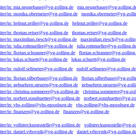
mia.neugebauer@vg-zolling.d
monika.obermeier@vg-zolli
helmut.priller@vg-zolling.de
thomas.reiser@vg-zolling.de
maximilian.riesch@vg-zollin
julia.rottmueller@vg-zolling.d
florian.schranner@vg-zolling
lukas.schuett@vg-zolling.de
rudolf.sellmeier@vg-zolling.de
florian.silberbauer@vg-zolli
gebuehren.steuern@vg-zolli
christina.sommerer@vg-zol
norbert.sonnhuetter@vg-zo
vhs-zolling@vhs-moosburg.de
finanzen@vg-zolling.de
vollstreckungsstelle@vg-zo
daniel.vrhovnik@vg-zolling.d