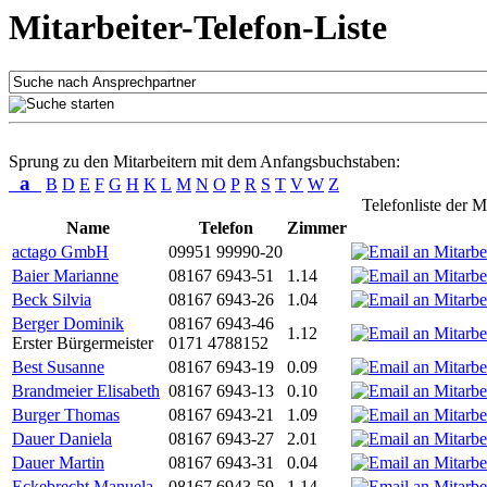
Mitarbeiter-Telefon-Liste
Sprung zu den Mitarbeitern mit dem Anfangsbuchstaben:
a
B
D
E
F
G
H
K
L
M
N
O
P
R
S
T
V
W
Z
Telefonliste der M
Name
Telefon
Zimmer
actago GmbH
09951 99990-20
Baier Marianne
08167 6943-51
1.14
Beck Silvia
08167 6943-26
1.04
Berger Dominik
08167 6943-46
1.12
Erster Bürgermeister
0171 4788152
Best Susanne
08167 6943-19
0.09
Brandmeier Elisabeth
08167 6943-13
0.10
Burger Thomas
08167 6943-21
1.09
Dauer Daniela
08167 6943-27
2.01
Dauer Martin
08167 6943-31
0.04
Eckebrecht Manuela
08167 6943-59
1.14