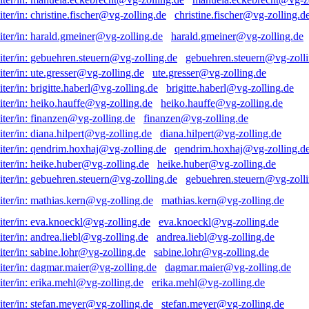
christine.fischer@vg-zolling.d
harald.gmeiner@vg-zolling.de
gebuehren.steuern@vg-zolli
ute.gresser@vg-zolling.de
brigitte.haberl@vg-zolling.de
heiko.hauffe@vg-zolling.de
finanzen@vg-zolling.de
diana.hilpert@vg-zolling.de
qendrim.hoxhaj@vg-zolling.d
heike.huber@vg-zolling.de
gebuehren.steuern@vg-zolli
mathias.kern@vg-zolling.de
eva.knoeckl@vg-zolling.de
andrea.liebl@vg-zolling.de
sabine.lohr@vg-zolling.de
dagmar.maier@vg-zolling.de
erika.mehl@vg-zolling.de
stefan.meyer@vg-zolling.de