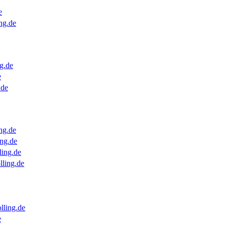
e
ng.de
g.de
e
.de
ng.de
ng.de
ling.de
lling.de
lling.de
e