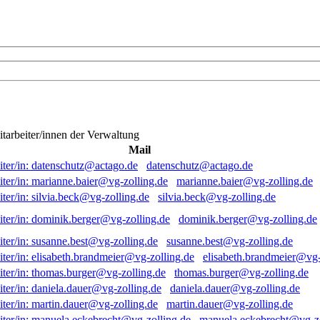
itarbeiter/innen der Verwaltung
Mail
datenschutz@actago.de
marianne.baier@vg-zolling.de
silvia.beck@vg-zolling.de
dominik.berger@vg-zolling.de
susanne.best@vg-zolling.de
elisabeth.brandmeier@vg-
thomas.burger@vg-zolling.de
daniela.dauer@vg-zolling.de
martin.dauer@vg-zolling.de
manuela.eckebrecht@vg-zo