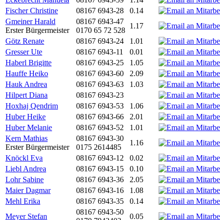
Fischer Christine
08167 6943-28
0.14
Gmeiner Harald
08167 6943-47
1.17
Erster Bürgermeister
0170 65 72 528
Götz Renate
08167 6943-24
1.01
Gresser Ute
08167 6943-11
0.01
Haberl Brigitte
08167 6943-25
1.05
Hauffe Heiko
08167 6943-60
2.09
Hauk Andrea
08167 6943-63
1.03
Hilpert Diana
08167 6943-23
Hoxhaj Qendrim
08167 6943-53
1.06
Huber Heike
08167 6943-66
2.01
Huber Melanie
08167 6943-52
1.01
Kern Mathias
08167 6943-30
1.16
Erster Bürgermeister
0175 2614485
Knöckl Eva
08167 6943-12
0.02
Liebl Andrea
08167 6943-15
0.10
Lohr Sabine
08167 6943-36
2.05
Maier Dagmar
08167 6943-16
1.08
Mehl Erika
08167 6943-35
0.14
08167 6943-50
Meyer Stefan
0.05