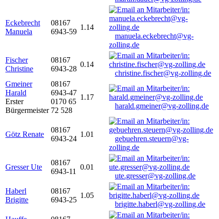
Eckebrecht
08167
1.14
Manuela
6943-59
manuela.eckebrecht@vg-
zolling.de
Fischer
08167
0.14
Christine
6943-28
christine.fischer@vg-zolling.de
Gmeiner
08167
Harald
6943-47
1.17
Erster
0170 65
harald.gmeiner@vg-zolling.de
Bürgermeister
72 528
08167
Götz Renate
1.01
6943-24
gebuehren.steuern@vg-
zolling.de
08167
Gresser Ute
0.01
6943-11
ute.gresser@vg-zolling.de
Haberl
08167
1.05
Brigitte
6943-25
brigitte.haberl@vg-zolling.de