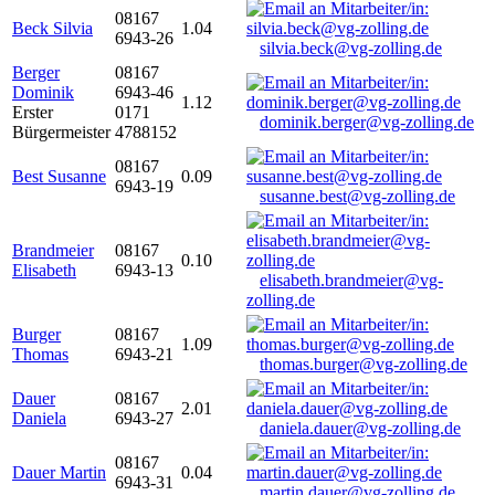
08167
Beck Silvia
1.04
6943-26
silvia.beck@vg-zolling.de
Berger
08167
Dominik
6943-46
1.12
Erster
0171
dominik.berger@vg-zolling.de
Bürgermeister
4788152
08167
Best Susanne
0.09
6943-19
susanne.best@vg-zolling.de
Brandmeier
08167
0.10
Elisabeth
6943-13
elisabeth.brandmeier@vg-
zolling.de
Burger
08167
1.09
Thomas
6943-21
thomas.burger@vg-zolling.de
Dauer
08167
2.01
Daniela
6943-27
daniela.dauer@vg-zolling.de
08167
Dauer Martin
0.04
6943-31
martin.dauer@vg-zolling.de