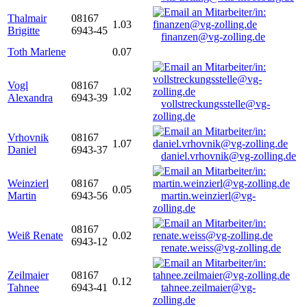
Thalmair
08167
1.03
Brigitte
6943-45
finanzen@vg-zolling.de
Toth Marlene
0.07
Vogl
08167
1.02
Alexandra
6943-39
vollstreckungsstelle@vg-
zolling.de
Vrhovnik
08167
1.07
Daniel
6943-37
daniel.vrhovnik@vg-zolling.de
Weinzierl
08167
0.05
Martin
6943-56
martin.weinzierl@vg-
zolling.de
08167
Weiß Renate
0.02
6943-12
renate.weiss@vg-zolling.de
Zeilmaier
08167
0.12
Tahnee
6943-41
tahnee.zeilmaier@vg-
zolling.de