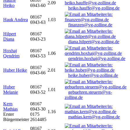
Hauffe
08167
2.09
Heiko
6943-60
heiko.hauffe@vg-zolling.de
08167
Hauk Andrea
1.03
6943-63
finanzen@vg-zolling.de
Hilpert
08167
Diana
6943-23
diana.hilpert@vg-zolling.de
Hoxhaj
08167
1.06
Qendrim
6943-53
qendrim.hoxhaj@vg-zolling.de
08167
Huber Heike
2.01
6943-66
heike.huber@vg-zolling.de
Huber
08167
1.01
Melanie
6943-52
gebuehren.steuern@vg-
zolling.de
Kern
08167
Mathias
6943-30
1.16
Erster
0175
mathias.kern@vg-zolling.de
Bürgermeister
2614485
08167