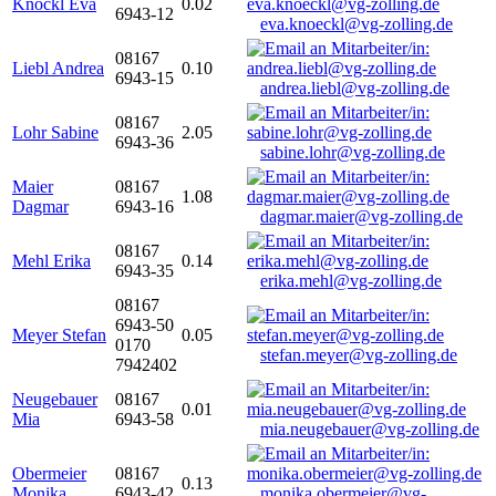
Knöckl Eva
0.02
6943-12
eva.knoeckl@vg-zolling.de
08167
Liebl Andrea
0.10
6943-15
andrea.liebl@vg-zolling.de
08167
Lohr Sabine
2.05
6943-36
sabine.lohr@vg-zolling.de
Maier
08167
1.08
Dagmar
6943-16
dagmar.maier@vg-zolling.de
08167
Mehl Erika
0.14
6943-35
erika.mehl@vg-zolling.de
08167
6943-50
Meyer Stefan
0.05
0170
stefan.meyer@vg-zolling.de
7942402
Neugebauer
08167
0.01
Mia
6943-58
mia.neugebauer@vg-zolling.de
Obermeier
08167
0.13
Monika
6943-42
monika.obermeier@vg-