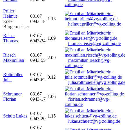
zolling.de
Priller
Helmut
08167
1.13
Erster
6943-18
helmut.priller@vg-zolling.de
Bürgermeister
Reiser
08167
1.09
Thomas
6943-34
thomas.reiser@vg-zolling.de
Riesch
08167
2.09
Maximilian
6943-55
maximilian.riesch@vg-
zolling.de
Rottmüller
08167
0.12
Julia
6943-62
julia.rottmueller@vg-zolling.de
Schranner
08167
1.06
Florian
6943-17
florian.schranner@vg-
zolling.de
08167
Schütt Lukas
1.15
6943-20
lukas.schuett@vg-zolling.de
08167