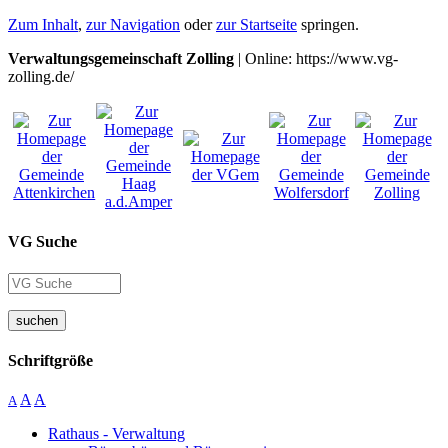
Zum Inhalt
,
zur Navigation
oder
zur Startseite
springen.
Verwaltungsgemeinschaft Zolling
| Online: https://www.vg-
zolling.de/
VG Suche
suchen
Schriftgröße
A
A
A
Rathaus - Verwaltung