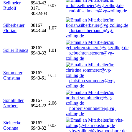
Sellmeier
6943-43
0.07
Rudolf
0171
rudolf.sellmeier@vg-zolling.de
3032403
Silberbauer
08167
1.07
Florian
6943-44
florian.silberbauer@vg-
zolling.de
08167
Soller Bianca
1.01
6943-33
gebuehren.steuern@vg-
zolling.de
Sommerer
08167
0.11
Christina
6943-61
christina.sommerer@vg-
zolling.de
Sonnhütter
08167
2.06
Norbert
6943-22
norbert.sonnhuetter@vg-
zolling.de
Steinecke
08167
0.03
Corinna
6943-32
vhs-zolling@vhs-moosburg.de