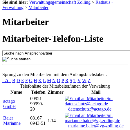
Sie sind hier:
Verwaltungsgemeinschaft Zolling
>
Rathaus -
Verwaltung
>
Mitarbeiter
Mitarbeiter
Mitarbeiter-Telefon-Liste
Sprung zu den Mitarbeitern mit dem Anfangsbuchstaben:
a
B
D
E
F
G
H
K
L
M
N
O
P
R
S
T
V
W
Z
Telefonliste der Mitarbeiter/innen der Verwaltung
Name
Telefon
Zimmer
Mail
09951
actago
99990-
GmbH
20
datenschutz@actago.de
Baier
08167
1.14
Marianne
6943-51
marianne.baier@vg-zolling.de