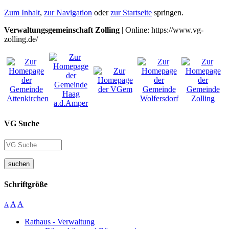
Zum Inhalt
,
zur Navigation
oder
zur Startseite
springen.
Verwaltungsgemeinschaft Zolling
| Online: https://www.vg-
zolling.de/
VG Suche
suchen
Schriftgröße
A
A
A
Rathaus - Verwaltung