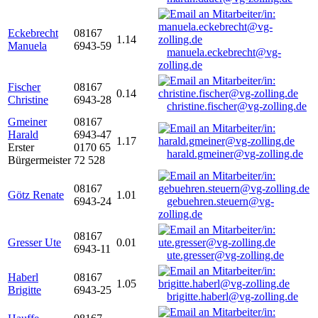
Eckebrecht
08167
1.14
Manuela
6943-59
manuela.eckebrecht@vg-
zolling.de
Fischer
08167
0.14
Christine
6943-28
christine.fischer@vg-zolling.de
Gmeiner
08167
Harald
6943-47
1.17
Erster
0170 65
harald.gmeiner@vg-zolling.de
Bürgermeister
72 528
08167
Götz Renate
1.01
6943-24
gebuehren.steuern@vg-
zolling.de
08167
Gresser Ute
0.01
6943-11
ute.gresser@vg-zolling.de
Haberl
08167
1.05
Brigitte
6943-25
brigitte.haberl@vg-zolling.de