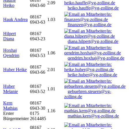
Hauffe
08167
2.09
Heiko
6943-60
heiko.hauffe@vg-zolling.de
08167
Hauk Andrea
1.03
6943-63
finanzen@vg-zolling.de
Hilpert
08167
Diana
6943-23
diana.hilpert@vg-zolling.de
Hoxhaj
08167
1.06
Qendrim
6943-53
qendrim.hoxhaj@vg-zolling.de
08167
Huber Heike
2.01
6943-66
heike.huber@vg-zolling.de
Huber
08167
1.01
Melanie
6943-52
gebuehren.steuern@vg-
zolling.de
Kern
08167
Mathias
6943-30
1.16
Erster
0175
mathias.kern@vg-zolling.de
Bürgermeister
2614485
08167