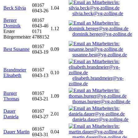
08167
Beck Silvia
1.04
6943-26
silvia.beck@vg-zolling.de
Berger
08167
Dominik
6943-46
1.12
Erster
0171
dominik.berger@vg-zolling.de
Bürgermeister
4788152
08167
Best Susanne
0.09
6943-19
susanne.best@vg-zolling.de
Brandmeier
08167
0.10
Elisabeth
6943-13
elisabeth.brandmeier@vg-
zolling.de
Burger
08167
1.09
Thomas
6943-21
thomas.burger@vg-zolling.de
Dauer
08167
2.01
Daniela
6943-27
daniela.dauer@vg-zolling.de
08167
Dauer Martin
0.04
6943-31
martin.dauer@vg-zolling.de