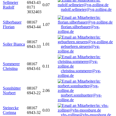
Sellmeier
6943-43
0.07
Rudolf
0171
rudolf.sellmeier@vg-zolling.de
3032403
Silberbauer
08167
1.07
Florian
6943-44
florian.silberbauer@vg-
zolling.de
08167
Soller Bianca
1.01
6943-33
gebuehren.steuern@vg-
zolling.de
Sommerer
08167
0.11
Christina
6943-61
christina.sommerer@vg-
zolling.de
Sonnhütter
08167
2.06
Norbert
6943-22
norbert.sonnhuetter@vg-
zolling.de
Steinecke
08167
0.03
Corinna
6943-32
vhs-zolling@vhs-moosburg.de