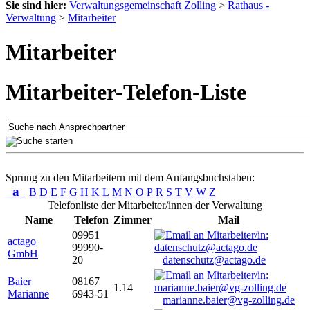
Sie sind hier:
Verwaltungsgemeinschaft Zolling
>
Rathaus -
Verwaltung
>
Mitarbeiter
Mitarbeiter
Mitarbeiter-Telefon-Liste
Sprung zu den Mitarbeitern mit dem Anfangsbuchstaben:
a
B
D
E
F
G
H
K
L
M
N
O
P
R
S
T
V
W
Z
Telefonliste der Mitarbeiter/innen der Verwaltung
Name
Telefon
Zimmer
Mail
09951
actago
99990-
GmbH
20
datenschutz@actago.de
Baier
08167
1.14
Marianne
6943-51
marianne.baier@vg-zolling.de