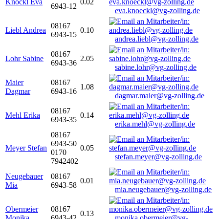
Knöckl Eva
0.02
6943-12
eva.knoeckl@vg-zolling.de
08167
Liebl Andrea
0.10
6943-15
andrea.liebl@vg-zolling.de
08167
Lohr Sabine
2.05
6943-36
sabine.lohr@vg-zolling.de
Maier
08167
1.08
Dagmar
6943-16
dagmar.maier@vg-zolling.de
08167
Mehl Erika
0.14
6943-35
erika.mehl@vg-zolling.de
08167
6943-50
Meyer Stefan
0.05
0170
stefan.meyer@vg-zolling.de
7942402
Neugebauer
08167
0.01
Mia
6943-58
mia.neugebauer@vg-zolling.de
Obermeier
08167
0.13
Monika
6943-42
monika.obermeier@vg-