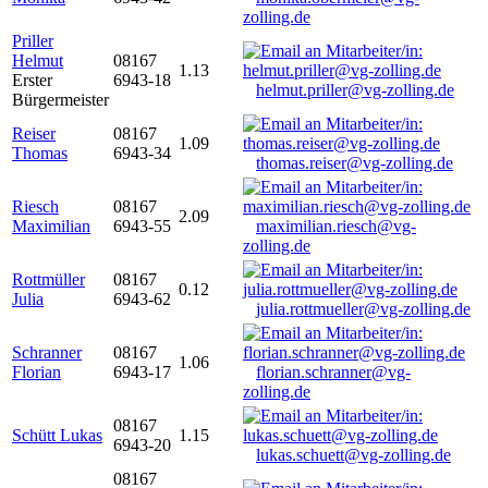
zolling.de
Priller
Helmut
08167
1.13
Erster
6943-18
helmut.priller@vg-zolling.de
Bürgermeister
Reiser
08167
1.09
Thomas
6943-34
thomas.reiser@vg-zolling.de
Riesch
08167
2.09
Maximilian
6943-55
maximilian.riesch@vg-
zolling.de
Rottmüller
08167
0.12
Julia
6943-62
julia.rottmueller@vg-zolling.de
Schranner
08167
1.06
Florian
6943-17
florian.schranner@vg-
zolling.de
08167
Schütt Lukas
1.15
6943-20
lukas.schuett@vg-zolling.de
08167