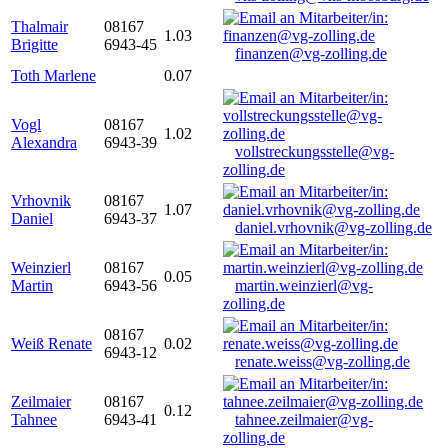
Thalmair
08167
1.03
Brigitte
6943-45
finanzen@vg-zolling.de
Toth Marlene
0.07
Vogl
08167
1.02
Alexandra
6943-39
vollstreckungsstelle@vg-
zolling.de
Vrhovnik
08167
1.07
Daniel
6943-37
daniel.vrhovnik@vg-zolling.de
Weinzierl
08167
0.05
Martin
6943-56
martin.weinzierl@vg-
zolling.de
08167
Weiß Renate
0.02
6943-12
renate.weiss@vg-zolling.de
Zeilmaier
08167
0.12
Tahnee
6943-41
tahnee.zeilmaier@vg-
zolling.de