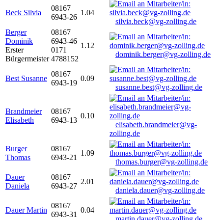
08167
Beck Silvia
1.04
6943-26
silvia.beck@vg-zolling.de
Berger
08167
Dominik
6943-46
1.12
Erster
0171
dominik.berger@vg-zolling.de
Bürgermeister
4788152
08167
Best Susanne
0.09
6943-19
susanne.best@vg-zolling.de
Brandmeier
08167
0.10
Elisabeth
6943-13
elisabeth.brandmeier@vg-
zolling.de
Burger
08167
1.09
Thomas
6943-21
thomas.burger@vg-zolling.de
Dauer
08167
2.01
Daniela
6943-27
daniela.dauer@vg-zolling.de
08167
Dauer Martin
0.04
6943-31
martin.dauer@vg-zolling.de