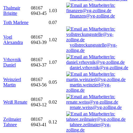
Thalmair
08167
1.03
Brigitte
6943-45
finanzen@vg-zolling.de
Toth Marlene
0.07
Vogl
08167
1.02
Alexandra
6943-39
vollstreckungsstelle@vg-
zolling.de
Vrhovnik
08167
1.07
Daniel
6943-37
daniel.vrhovnik@vg-zolling.de
Weinzierl
08167
0.05
Martin
6943-56
martin.weinzierl@vg-
zolling.de
08167
Weiß Renate
0.02
6943-12
renate.weiss@vg-zolling.de
Zeilmaier
08167
0.12
Tahnee
6943-41
tahnee.zeilmaier@vg-
zolling.de