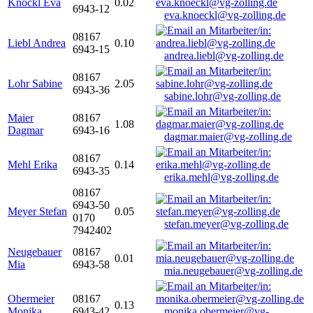
Knöckl Eva
0.02
6943-12
eva.knoeckl@vg-zolling.de
08167
Liebl Andrea
0.10
6943-15
andrea.liebl@vg-zolling.de
08167
Lohr Sabine
2.05
6943-36
sabine.lohr@vg-zolling.de
Maier
08167
1.08
Dagmar
6943-16
dagmar.maier@vg-zolling.de
08167
Mehl Erika
0.14
6943-35
erika.mehl@vg-zolling.de
08167
6943-50
Meyer Stefan
0.05
0170
stefan.meyer@vg-zolling.de
7942402
Neugebauer
08167
0.01
Mia
6943-58
mia.neugebauer@vg-zolling.de
Obermeier
08167
0.13
Monika
6943-42
monika.obermeier@vg-