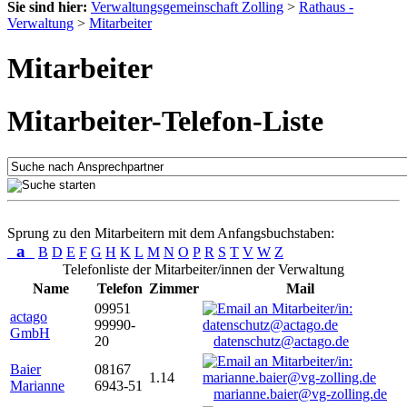
Sie sind hier:
Verwaltungsgemeinschaft Zolling
>
Rathaus -
Verwaltung
>
Mitarbeiter
Mitarbeiter
Mitarbeiter-Telefon-Liste
Sprung zu den Mitarbeitern mit dem Anfangsbuchstaben:
a
B
D
E
F
G
H
K
L
M
N
O
P
R
S
T
V
W
Z
Telefonliste der Mitarbeiter/innen der Verwaltung
Name
Telefon
Zimmer
Mail
09951
actago
99990-
GmbH
20
datenschutz@actago.de
Baier
08167
1.14
Marianne
6943-51
marianne.baier@vg-zolling.de