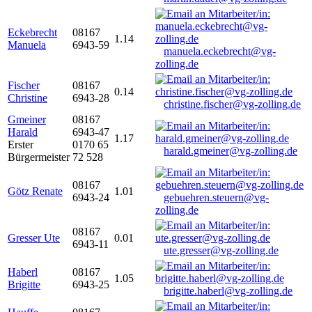
Eckebrecht
08167
1.14
Manuela
6943-59
manuela.eckebrecht@vg-
zolling.de
Fischer
08167
0.14
Christine
6943-28
christine.fischer@vg-zolling.de
Gmeiner
08167
Harald
6943-47
1.17
Erster
0170 65
harald.gmeiner@vg-zolling.de
Bürgermeister
72 528
08167
Götz Renate
1.01
6943-24
gebuehren.steuern@vg-
zolling.de
08167
Gresser Ute
0.01
6943-11
ute.gresser@vg-zolling.de
Haberl
08167
1.05
Brigitte
6943-25
brigitte.haberl@vg-zolling.de