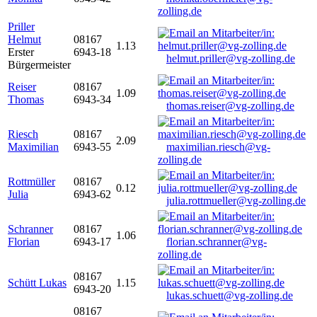
zolling.de
Priller
Helmut
08167
1.13
Erster
6943-18
helmut.priller@vg-zolling.de
Bürgermeister
Reiser
08167
1.09
Thomas
6943-34
thomas.reiser@vg-zolling.de
Riesch
08167
2.09
Maximilian
6943-55
maximilian.riesch@vg-
zolling.de
Rottmüller
08167
0.12
Julia
6943-62
julia.rottmueller@vg-zolling.de
Schranner
08167
1.06
Florian
6943-17
florian.schranner@vg-
zolling.de
08167
Schütt Lukas
1.15
6943-20
lukas.schuett@vg-zolling.de
08167