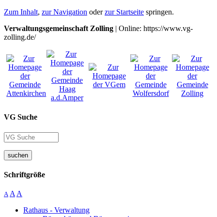
Zum Inhalt
,
zur Navigation
oder
zur Startseite
springen.
Verwaltungsgemeinschaft Zolling
| Online: https://www.vg-
zolling.de/
VG Suche
suchen
Schriftgröße
A
A
A
Rathaus - Verwaltung