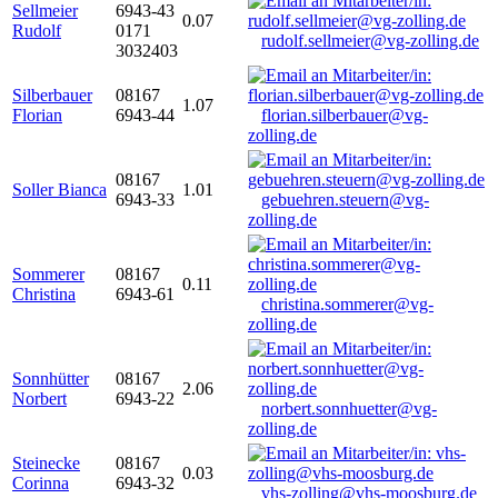
Sellmeier
6943-43
0.07
Rudolf
0171
rudolf.sellmeier@vg-zolling.de
3032403
Silberbauer
08167
1.07
Florian
6943-44
florian.silberbauer@vg-
zolling.de
08167
Soller Bianca
1.01
6943-33
gebuehren.steuern@vg-
zolling.de
Sommerer
08167
0.11
Christina
6943-61
christina.sommerer@vg-
zolling.de
Sonnhütter
08167
2.06
Norbert
6943-22
norbert.sonnhuetter@vg-
zolling.de
Steinecke
08167
0.03
Corinna
6943-32
vhs-zolling@vhs-moosburg.de