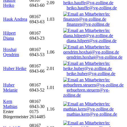
Hauffe
08167
2.09
Heiko
6943-60
heiko.hauffe@vg-zolling.de
08167
Hauk Andrea
1.03
6943-63
finanzen@vg-zolling.de
Hilpert
08167
Diana
6943-23
diana.hilpert@vg-zolling.de
Hoxhaj
08167
1.06
Qendrim
6943-53
qendrim.hoxhaj@vg-zolling.de
08167
Huber Heike
2.01
6943-66
heike.huber@vg-zolling.de
Huber
08167
1.01
Melanie
6943-52
gebuehren.steuern@vg-
zolling.de
Kern
08167
Mathias
6943-30
1.16
Erster
0175
mathias.kern@vg-zolling.de
Bürgermeister
2614485
08167