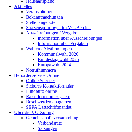
Haushaltspläne
Aktuelles
Veranstaltungen
Bekanntmachungen
Stellenangebote
Straßensperrungen im VG-Bereich
Ausschreibungen / Vergabe
Information über Ausschreibungen
Information über Vergaben
Wahlen / Abstimmungen
Kommunalwahl 2026
Bundestagswahl 2025
Europawahl 2024
Notrufnummern
Behördenservice Online
Online Services
Sicheres Kontaktformular
Fundbüro online
Ratsinformationssystem
Beschwerdemanagement
SEPA Lastschriftmandat
Über die VG-Zolling
Gemeinschaftsversammlung
Verbandsräte
Satzungen