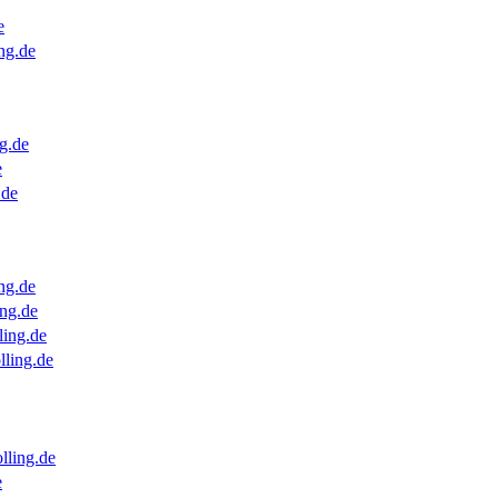
e
ng.de
g.de
e
.de
ng.de
ng.de
ling.de
lling.de
lling.de
e