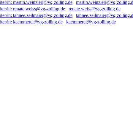
martin.weinzierl@vg-zolling.
renate.weiss@vg-zolling.de
tahnee.zeilmaier@vg-zolling.
kaemmerei@vg-zolling.de