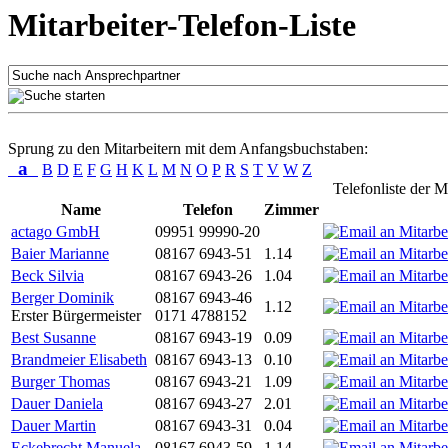
Mitarbeiter-Telefon-Liste
Sprung zu den Mitarbeitern mit dem Anfangsbuchstaben:
a
B
D
E
F
G
H
K
L
M
N
O
P
R
S
T
V
W
Z
Telefonliste der M
Name
Telefon
Zimmer
actago GmbH
09951 99990-20
Baier Marianne
08167 6943-51
1.14
Beck Silvia
08167 6943-26
1.04
Berger Dominik
08167 6943-46
1.12
Erster Bürgermeister
0171 4788152
Best Susanne
08167 6943-19
0.09
Brandmeier Elisabeth
08167 6943-13
0.10
Burger Thomas
08167 6943-21
1.09
Dauer Daniela
08167 6943-27
2.01
Dauer Martin
08167 6943-31
0.04
Eckebrecht Manuela
08167 6943-59
1.14