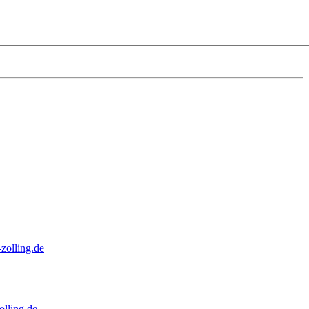
zolling.de
lling.de