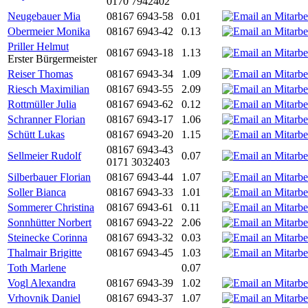
0170 7942402
Neugebauer Mia
08167 6943-58
0.01
Obermeier Monika
08167 6943-42
0.13
Priller Helmut
08167 6943-18
1.13
Erster Bürgermeister
Reiser Thomas
08167 6943-34
1.09
Riesch Maximilian
08167 6943-55
2.09
Rottmüller Julia
08167 6943-62
0.12
Schranner Florian
08167 6943-17
1.06
Schütt Lukas
08167 6943-20
1.15
08167 6943-43
Sellmeier Rudolf
0.07
0171 3032403
Silberbauer Florian
08167 6943-44
1.07
Soller Bianca
08167 6943-33
1.01
Sommerer Christina
08167 6943-61
0.11
Sonnhütter Norbert
08167 6943-22
2.06
Steinecke Corinna
08167 6943-32
0.03
Thalmair Brigitte
08167 6943-45
1.03
Toth Marlene
0.07
Vogl Alexandra
08167 6943-39
1.02
Vrhovnik Daniel
08167 6943-37
1.07