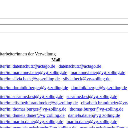
itarbeiter/innen der Verwaltung
Mail
datenschutz@actago.de
marianne.baier@vg-zolling.de
silvia.beck@vg-zolling.de
dominik.berger@vg-zolling.de
susanne.best@vg-zolling.de
elisabeth.brandmeier@vg-
thomas.burger@vg-zolling.de
daniela.dauer@vg-zolling.de
martin.dauer@vg-zolling.de
manuela.eckebrecht@vg-zo