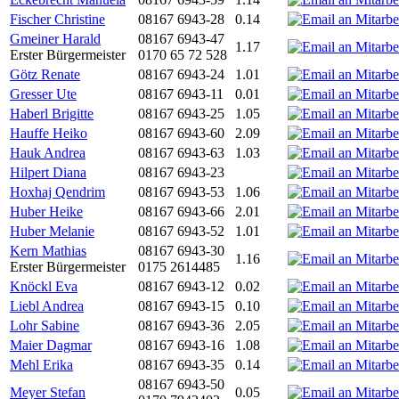
Fischer Christine
08167 6943-28
0.14
Gmeiner Harald
08167 6943-47
1.17
Erster Bürgermeister
0170 65 72 528
Götz Renate
08167 6943-24
1.01
Gresser Ute
08167 6943-11
0.01
Haberl Brigitte
08167 6943-25
1.05
Hauffe Heiko
08167 6943-60
2.09
Hauk Andrea
08167 6943-63
1.03
Hilpert Diana
08167 6943-23
Hoxhaj Qendrim
08167 6943-53
1.06
Huber Heike
08167 6943-66
2.01
Huber Melanie
08167 6943-52
1.01
Kern Mathias
08167 6943-30
1.16
Erster Bürgermeister
0175 2614485
Knöckl Eva
08167 6943-12
0.02
Liebl Andrea
08167 6943-15
0.10
Lohr Sabine
08167 6943-36
2.05
Maier Dagmar
08167 6943-16
1.08
Mehl Erika
08167 6943-35
0.14
08167 6943-50
Meyer Stefan
0.05