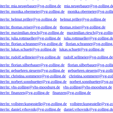
mia.neugebauer@vg-zolling.d
monika.obermeier@vg-zolli
helmut.priller@vg-zolling.de
thomas.reiser@vg-zolling.de
maximilian.riesch@vg-zollin
julia.rottmueller@vg-zolling.d
florian.schranner@vg-zolling
lukas.schuett@vg-zolling.de
rudolf.sellmeier@vg-zolling.de
florian.silberbauer@vg-zolli
gebuehren.steuern@vg-zolli
christina.sommerer@vg-zol
norbert.sonnhuetter@vg-zo
vhs-zolling@vhs-moosburg.de
finanzen@vg-zolling.de
vollstreckungsstelle@vg-zo
daniel.vrhovnik@vg-zolling.d