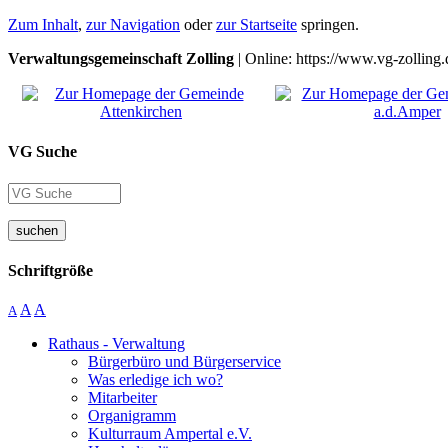
Zum Inhalt
,
zur Navigation
oder
zur Startseite
springen.
Verwaltungsgemeinschaft Zolling
| Online: https://www.vg-zolling.
VG Suche
suchen
Schriftgröße
A
A
A
Rathaus - Verwaltung
Bürgerbüro und Bürgerservice
Was erledige ich wo?
Mitarbeiter
Organigramm
Kulturraum Ampertal e.V.