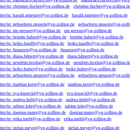
christine.fischer@vg-zolling.d
harald.gmeiner@vg-zolling.de
gebuehren.steuern@vg-zolli
ute.gresser@vg-zolling.de
brigitte.haberl@vg-zolling.de
heiko.hauffe@vg-zolling.de
finanzen@vg-zolling.de
diana.hilpert@vg-zolling.de
qendrim.hoxhaj@vg-zolling.d
heike.huber@vg-zolling.de
gebuehren.steuern@vg-zolli
mathias.kern@vg-zolling.de
eva.knoeckl@vg-zolling.de
andrea.liebl@vg-zolling.de
sabine.lohr@vg-zolling.de
dagmar.maier@vg-zolling.de
erika.mehl@vg-zolling.de
stefan.meyer@vg-zolling.de