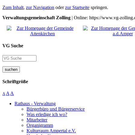
Zum Inhalt
,
zur Navigation
oder
zur Startseite
springen.
Verwaltungsgemeinschaft Zolling
| Online: https://www.vg-zolling.
VG Suche
suchen
Schriftgröße
A
A
A
Rathaus - Verwaltung
Bürgerbüro und Bürgerservice
Was erledige ich wo?
Mitarbeiter
Organigramm
Kulturraum Ampertal e.V.