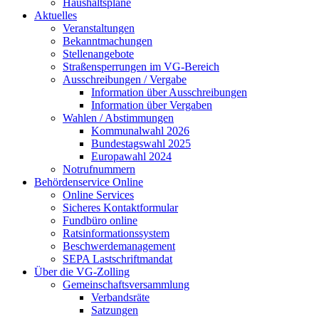
Haushaltspläne
Aktuelles
Veranstaltungen
Bekanntmachungen
Stellenangebote
Straßensperrungen im VG-Bereich
Ausschreibungen / Vergabe
Information über Ausschreibungen
Information über Vergaben
Wahlen / Abstimmungen
Kommunalwahl 2026
Bundestagswahl 2025
Europawahl 2024
Notrufnummern
Behördenservice Online
Online Services
Sicheres Kontaktformular
Fundbüro online
Ratsinformationssystem
Beschwerdemanagement
SEPA Lastschriftmandat
Über die VG-Zolling
Gemeinschaftsversammlung
Verbandsräte
Satzungen