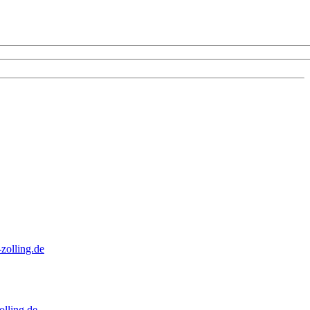
zolling.de
lling.de