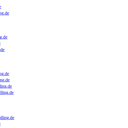
e
ng.de
g.de
e
.de
ng.de
ng.de
ling.de
lling.de
lling.de
e