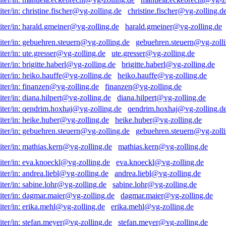
christine.fischer@vg-zolling.d
harald.gmeiner@vg-zolling.de
gebuehren.steuern@vg-zolli
ute.gresser@vg-zolling.de
brigitte.haberl@vg-zolling.de
heiko.hauffe@vg-zolling.de
finanzen@vg-zolling.de
diana.hilpert@vg-zolling.de
qendrim.hoxhaj@vg-zolling.d
heike.huber@vg-zolling.de
gebuehren.steuern@vg-zolli
mathias.kern@vg-zolling.de
eva.knoeckl@vg-zolling.de
andrea.liebl@vg-zolling.de
sabine.lohr@vg-zolling.de
dagmar.maier@vg-zolling.de
erika.mehl@vg-zolling.de
stefan.meyer@vg-zolling.de