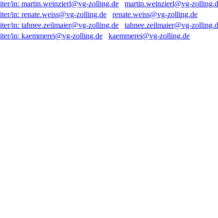
martin.weinzierl@vg-zolling.
renate.weiss@vg-zolling.de
tahnee.zeilmaier@vg-zolling.
kaemmerei@vg-zolling.de