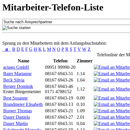
Mitarbeiter-Telefon-Liste
Sprung zu den Mitarbeitern mit dem Anfangsbuchstaben:
a
B
D
E
F
G
H
K
L
M
N
O
P
R
S
T
V
W
Z
Telefonliste der M
Name
Telefon
Zimmer
actago GmbH
09951 99990-20
Baier Marianne
08167 6943-51
1.14
Beck Silvia
08167 6943-26
1.04
Berger Dominik
08167 6943-46
1.12
Erster Bürgermeister
0171 4788152
Best Susanne
08167 6943-19
0.09
Brandmeier Elisabeth
08167 6943-13
0.10
Burger Thomas
08167 6943-21
1.09
Dauer Daniela
08167 6943-27
2.01
Dauer Martin
08167 6943-31
0.04
Eckebrecht Manuela
08167 6943-59
1.14