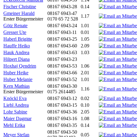
Fischer Christine
08167 6943-28
0.14
Gmeiner Harald
08167 6943-47
1.17
Erster Bürgermeister
0170 65 72 528
Götz Renate
08167 6943-24
1.01
Gresser Ute
08167 6943-11
0.01
Haberl Brigitte
08167 6943-25
1.05
Hauffe Heiko
08167 6943-60
2.09
Hauk Andrea
08167 6943-63
1.03
Hilpert Diana
08167 6943-23
Hoxhaj Qendrim
08167 6943-53
1.06
Huber Heike
08167 6943-66
2.01
Huber Melanie
08167 6943-52
1.01
Kern Mathias
08167 6943-30
1.16
Erster Bürgermeister
0175 2614485
Knöckl Eva
08167 6943-12
0.02
Liebl Andrea
08167 6943-15
0.10
Lohr Sabine
08167 6943-36
2.05
Maier Dagmar
08167 6943-16
1.08
Mehl Erika
08167 6943-35
0.14
08167 6943-50
Meyer Stefan
0.05