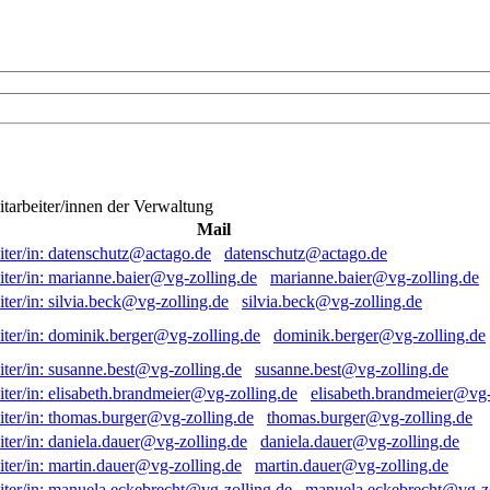
itarbeiter/innen der Verwaltung
Mail
datenschutz@actago.de
marianne.baier@vg-zolling.de
silvia.beck@vg-zolling.de
dominik.berger@vg-zolling.de
susanne.best@vg-zolling.de
elisabeth.brandmeier@vg-
thomas.burger@vg-zolling.de
daniela.dauer@vg-zolling.de
martin.dauer@vg-zolling.de
manuela.eckebrecht@vg-zo