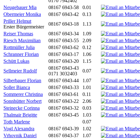
0170 7942402
Neugebauer Mia
08167 6943-58
0.01
Obermeier Monika
08167 6943-42
0.13
Priller Helmut
08167 6943-18
1.13
Erster Bürgermeister
Reiser Thomas
08167 6943-34
1.09
Riesch Maximilian
08167 6943-55
2.09
Rottmüller Julia
08167 6943-62
0.12
Schranner Florian
08167 6943-17
1.06
Schütt Lukas
08167 6943-20
1.15
08167 6943-43
Sellmeier Rudolf
0.07
0171 3032403
Silberbauer Florian
08167 6943-44
1.07
Soller Bianca
08167 6943-33
1.01
Sommerer Christina
08167 6943-61
0.11
Sonnhütter Norbert
08167 6943-22
2.06
Steinecke Corinna
08167 6943-32
0.03
Thalmair Brigitte
08167 6943-45
1.03
Toth Marlene
0.07
Vogl Alexandra
08167 6943-39
1.02
Vrhovnik Daniel
08167 6943-37
1.07