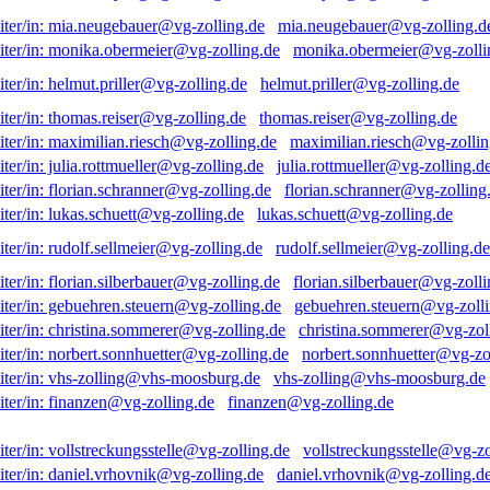
mia.neugebauer@vg-zolling.d
monika.obermeier@vg-zolli
helmut.priller@vg-zolling.de
thomas.reiser@vg-zolling.de
maximilian.riesch@vg-zollin
julia.rottmueller@vg-zolling.d
florian.schranner@vg-zolling
lukas.schuett@vg-zolling.de
rudolf.sellmeier@vg-zolling.de
florian.silberbauer@vg-zolli
gebuehren.steuern@vg-zolli
christina.sommerer@vg-zol
norbert.sonnhuetter@vg-zo
vhs-zolling@vhs-moosburg.de
finanzen@vg-zolling.de
vollstreckungsstelle@vg-zo
daniel.vrhovnik@vg-zolling.d