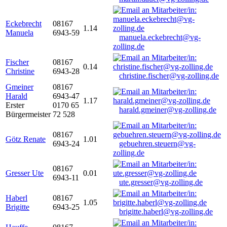
Eckebrecht
08167
1.14
Manuela
6943-59
manuela.eckebrecht@vg-
zolling.de
Fischer
08167
0.14
Christine
6943-28
christine.fischer@vg-zolling.de
Gmeiner
08167
Harald
6943-47
1.17
Erster
0170 65
harald.gmeiner@vg-zolling.de
Bürgermeister
72 528
08167
Götz Renate
1.01
6943-24
gebuehren.steuern@vg-
zolling.de
08167
Gresser Ute
0.01
6943-11
ute.gresser@vg-zolling.de
Haberl
08167
1.05
Brigitte
6943-25
brigitte.haberl@vg-zolling.de