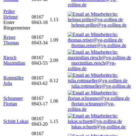
zolling.de
Priller
Helmut
08167
1.13
Erster
6943-18
helmut.priller@vg-zolling.de
Bürgermeister
Reiser
08167
1.09
Thomas
6943-34
thomas.reiser@vg-zolling.de
Riesch
08167
2.09
Maximilian
6943-55
maximilian.riesch@vg-
zolling.de
Rottmüller
08167
0.12
Julia
6943-62
julia.rottmueller@vg-zolling.de
Schranner
08167
1.06
Florian
6943-17
florian.schranner@vg-
zolling.de
08167
Schütt Lukas
1.15
6943-20
lukas.schuett@vg-zolling.de
08167