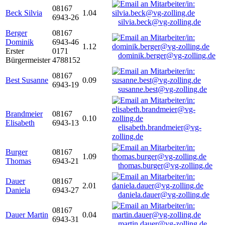
08167
Beck Silvia
1.04
6943-26
silvia.beck@vg-zolling.de
Berger
08167
Dominik
6943-46
1.12
Erster
0171
dominik.berger@vg-zolling.de
Bürgermeister
4788152
08167
Best Susanne
0.09
6943-19
susanne.best@vg-zolling.de
Brandmeier
08167
0.10
Elisabeth
6943-13
elisabeth.brandmeier@vg-
zolling.de
Burger
08167
1.09
Thomas
6943-21
thomas.burger@vg-zolling.de
Dauer
08167
2.01
Daniela
6943-27
daniela.dauer@vg-zolling.de
08167
Dauer Martin
0.04
6943-31
martin.dauer@vg-zolling.de