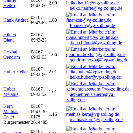
Hauffe
08167
2.09
Heiko
6943-60
heiko.hauffe@vg-zolling.de
08167
Hauk Andrea
1.03
6943-63
finanzen@vg-zolling.de
Hilpert
08167
Diana
6943-23
diana.hilpert@vg-zolling.de
Hoxhaj
08167
1.06
Qendrim
6943-53
qendrim.hoxhaj@vg-zolling.de
08167
Huber Heike
2.01
6943-66
heike.huber@vg-zolling.de
Huber
08167
1.01
Melanie
6943-52
gebuehren.steuern@vg-
zolling.de
Kern
08167
Mathias
6943-30
1.16
Erster
0175
mathias.kern@vg-zolling.de
Bürgermeister
2614485
08167