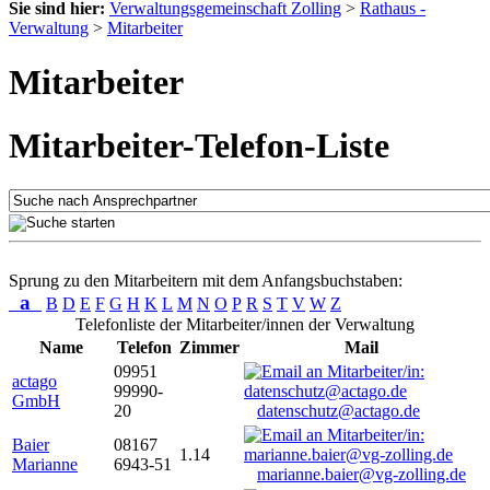
Sie sind hier:
Verwaltungsgemeinschaft Zolling
>
Rathaus -
Verwaltung
>
Mitarbeiter
Mitarbeiter
Mitarbeiter-Telefon-Liste
Sprung zu den Mitarbeitern mit dem Anfangsbuchstaben:
a
B
D
E
F
G
H
K
L
M
N
O
P
R
S
T
V
W
Z
Telefonliste der Mitarbeiter/innen der Verwaltung
Name
Telefon
Zimmer
Mail
09951
actago
99990-
GmbH
20
datenschutz@actago.de
Baier
08167
1.14
Marianne
6943-51
marianne.baier@vg-zolling.de