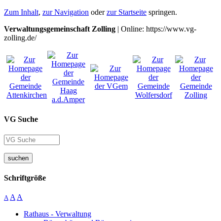
Zum Inhalt
,
zur Navigation
oder
zur Startseite
springen.
Verwaltungsgemeinschaft Zolling
| Online: https://www.vg-
zolling.de/
VG Suche
suchen
Schriftgröße
A
A
A
Rathaus - Verwaltung