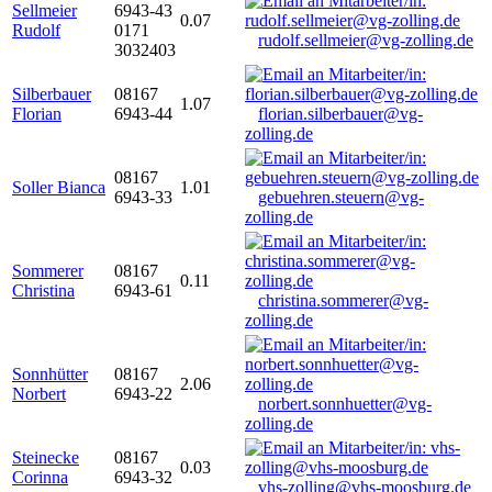
Sellmeier
6943-43
0.07
Rudolf
0171
rudolf.sellmeier@vg-zolling.de
3032403
Silberbauer
08167
1.07
Florian
6943-44
florian.silberbauer@vg-
zolling.de
08167
Soller Bianca
1.01
6943-33
gebuehren.steuern@vg-
zolling.de
Sommerer
08167
0.11
Christina
6943-61
christina.sommerer@vg-
zolling.de
Sonnhütter
08167
2.06
Norbert
6943-22
norbert.sonnhuetter@vg-
zolling.de
Steinecke
08167
0.03
Corinna
6943-32
vhs-zolling@vhs-moosburg.de