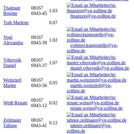
Thalmair
08167
1.03
Brigitte
6943-45
finanzen@vg-zolling.de
Toth Marlene
0.07
Vogl
08167
1.02
Alexandra
6943-39
vollstreckungsstelle@vg-
zolling.de
Vrhovnik
08167
1.07
Daniel
6943-37
daniel.vrhovnik@vg-zolling.de
Weinzierl
08167
0.05
Martin
6943-56
martin.weinzierl@vg-
zolling.de
08167
Weiß Renate
0.02
6943-12
renate.weiss@vg-zolling.de
Zeilmaier
08167
0.12
Tahnee
6943-41
tahnee.zeilmaier@vg-
zolling.de