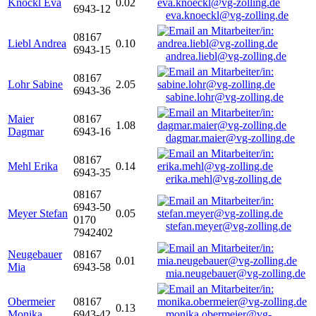
Knöckl Eva
0.02
6943-12
eva.knoeckl@vg-zolling.de
08167
Liebl Andrea
0.10
6943-15
andrea.liebl@vg-zolling.de
08167
Lohr Sabine
2.05
6943-36
sabine.lohr@vg-zolling.de
Maier
08167
1.08
Dagmar
6943-16
dagmar.maier@vg-zolling.de
08167
Mehl Erika
0.14
6943-35
erika.mehl@vg-zolling.de
08167
6943-50
Meyer Stefan
0.05
0170
stefan.meyer@vg-zolling.de
7942402
Neugebauer
08167
0.01
Mia
6943-58
mia.neugebauer@vg-zolling.de
Obermeier
08167
0.13
Monika
6943-42
monika.obermeier@vg-