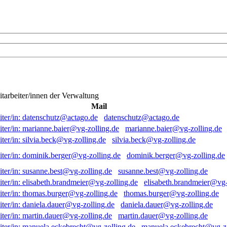
itarbeiter/innen der Verwaltung
Mail
datenschutz@actago.de
marianne.baier@vg-zolling.de
silvia.beck@vg-zolling.de
dominik.berger@vg-zolling.de
susanne.best@vg-zolling.de
elisabeth.brandmeier@vg-
thomas.burger@vg-zolling.de
daniela.dauer@vg-zolling.de
martin.dauer@vg-zolling.de
manuela.eckebrecht@vg-zo