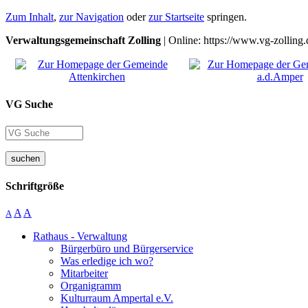
Zum Inhalt
,
zur Navigation
oder
zur Startseite
springen.
Verwaltungsgemeinschaft Zolling
| Online: https://www.vg-zolling.
VG Suche
suchen
Schriftgröße
A
A
A
Rathaus - Verwaltung
Bürgerbüro und Bürgerservice
Was erledige ich wo?
Mitarbeiter
Organigramm
Kulturraum Ampertal e.V.