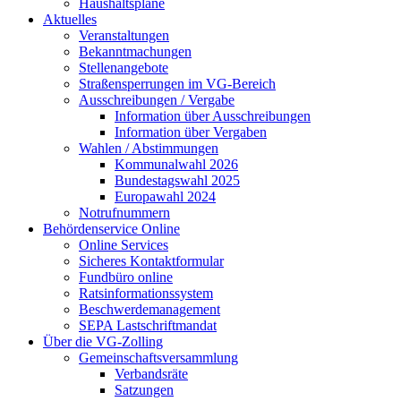
Haushaltspläne
Aktuelles
Veranstaltungen
Bekanntmachungen
Stellenangebote
Straßensperrungen im VG-Bereich
Ausschreibungen / Vergabe
Information über Ausschreibungen
Information über Vergaben
Wahlen / Abstimmungen
Kommunalwahl 2026
Bundestagswahl 2025
Europawahl 2024
Notrufnummern
Behördenservice Online
Online Services
Sicheres Kontaktformular
Fundbüro online
Ratsinformationssystem
Beschwerdemanagement
SEPA Lastschriftmandat
Über die VG-Zolling
Gemeinschaftsversammlung
Verbandsräte
Satzungen