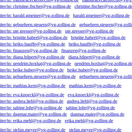
christine.fischer@vg-zolling.d
harald.gmeiner@vg-zolling.de
gebuehren.steuern@vg-zolli
ute.gresser@vg-zolling.de
brigitte.haberl@vg-zolling.de
heiko.hauffe@vg-zolling.de
finanzen@vg-zolling.de
diana.hilpert@vg-zolling.de
qendrim.hoxhaj@vg-zolling.d
heike.huber@vg-zolling.de
gebuehren.steuern@vg-zolli
mathias.kern@vg-zolling.de
eva.knoeckl@vg-zolling.de
andrea.liebl@vg-zolling.de
sabine.lohr@vg-zolling.de
dagmar.maier@vg-zolling.de
erika.mehl@vg-zolling.de
stefan.meyer@vg-zolling.de