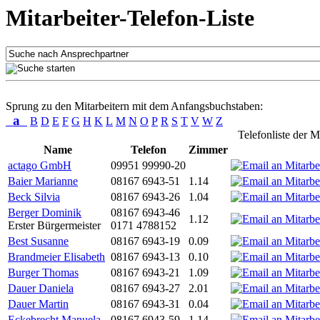
Mitarbeiter-Telefon-Liste
Sprung zu den Mitarbeitern mit dem Anfangsbuchstaben:
a
B
D
E
F
G
H
K
L
M
N
O
P
R
S
T
V
W
Z
Telefonliste der M
Name
Telefon
Zimmer
actago GmbH
09951 99990-20
Baier Marianne
08167 6943-51
1.14
Beck Silvia
08167 6943-26
1.04
Berger Dominik
08167 6943-46
1.12
Erster Bürgermeister
0171 4788152
Best Susanne
08167 6943-19
0.09
Brandmeier Elisabeth
08167 6943-13
0.10
Burger Thomas
08167 6943-21
1.09
Dauer Daniela
08167 6943-27
2.01
Dauer Martin
08167 6943-31
0.04
Eckebrecht Manuela
08167 6943-59
1.14