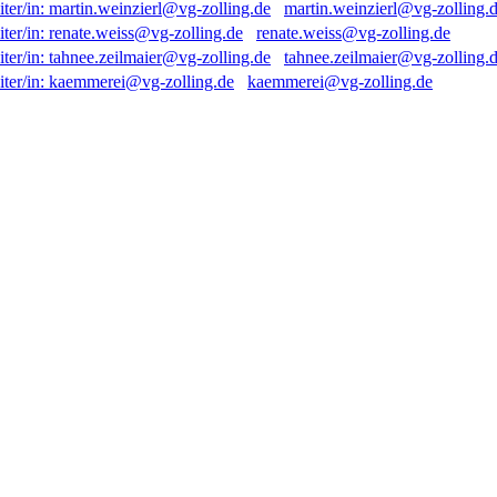
martin.weinzierl@vg-zolling.
renate.weiss@vg-zolling.de
tahnee.zeilmaier@vg-zolling.
kaemmerei@vg-zolling.de