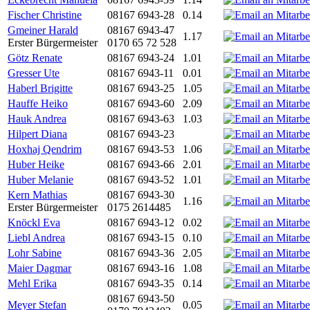
Fischer Christine
08167 6943-28
0.14
Gmeiner Harald
08167 6943-47
1.17
Erster Bürgermeister
0170 65 72 528
Götz Renate
08167 6943-24
1.01
Gresser Ute
08167 6943-11
0.01
Haberl Brigitte
08167 6943-25
1.05
Hauffe Heiko
08167 6943-60
2.09
Hauk Andrea
08167 6943-63
1.03
Hilpert Diana
08167 6943-23
Hoxhaj Qendrim
08167 6943-53
1.06
Huber Heike
08167 6943-66
2.01
Huber Melanie
08167 6943-52
1.01
Kern Mathias
08167 6943-30
1.16
Erster Bürgermeister
0175 2614485
Knöckl Eva
08167 6943-12
0.02
Liebl Andrea
08167 6943-15
0.10
Lohr Sabine
08167 6943-36
2.05
Maier Dagmar
08167 6943-16
1.08
Mehl Erika
08167 6943-35
0.14
08167 6943-50
Meyer Stefan
0.05