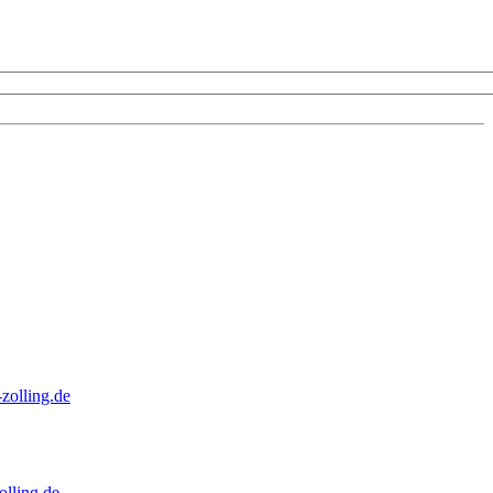
zolling.de
lling.de