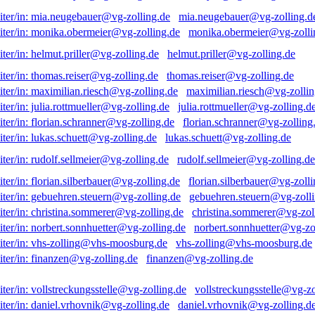
mia.neugebauer@vg-zolling.d
monika.obermeier@vg-zolli
helmut.priller@vg-zolling.de
thomas.reiser@vg-zolling.de
maximilian.riesch@vg-zollin
julia.rottmueller@vg-zolling.d
florian.schranner@vg-zolling
lukas.schuett@vg-zolling.de
rudolf.sellmeier@vg-zolling.de
florian.silberbauer@vg-zolli
gebuehren.steuern@vg-zolli
christina.sommerer@vg-zol
norbert.sonnhuetter@vg-zo
vhs-zolling@vhs-moosburg.de
finanzen@vg-zolling.de
vollstreckungsstelle@vg-zo
daniel.vrhovnik@vg-zolling.d