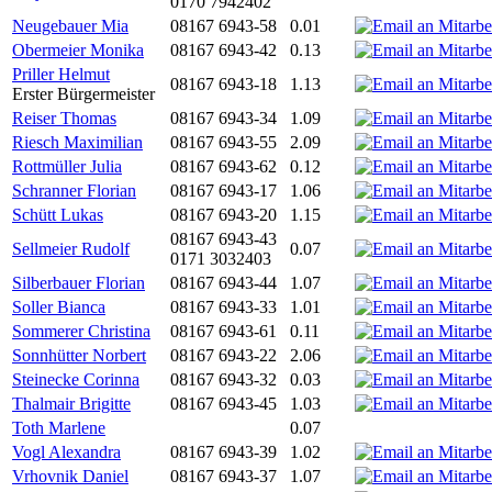
0170 7942402
Neugebauer Mia
08167 6943-58
0.01
Obermeier Monika
08167 6943-42
0.13
Priller Helmut
08167 6943-18
1.13
Erster Bürgermeister
Reiser Thomas
08167 6943-34
1.09
Riesch Maximilian
08167 6943-55
2.09
Rottmüller Julia
08167 6943-62
0.12
Schranner Florian
08167 6943-17
1.06
Schütt Lukas
08167 6943-20
1.15
08167 6943-43
Sellmeier Rudolf
0.07
0171 3032403
Silberbauer Florian
08167 6943-44
1.07
Soller Bianca
08167 6943-33
1.01
Sommerer Christina
08167 6943-61
0.11
Sonnhütter Norbert
08167 6943-22
2.06
Steinecke Corinna
08167 6943-32
0.03
Thalmair Brigitte
08167 6943-45
1.03
Toth Marlene
0.07
Vogl Alexandra
08167 6943-39
1.02
Vrhovnik Daniel
08167 6943-37
1.07