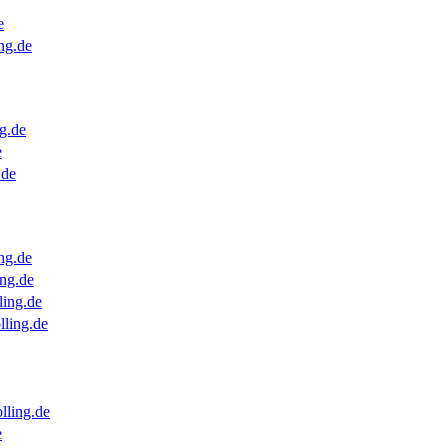
e
ng.de
g.de
e
.de
ng.de
ng.de
ling.de
lling.de
lling.de
e