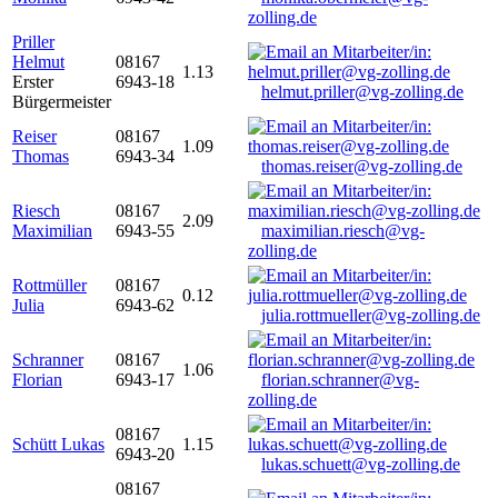
zolling.de
Priller
Helmut
08167
1.13
Erster
6943-18
helmut.priller@vg-zolling.de
Bürgermeister
Reiser
08167
1.09
Thomas
6943-34
thomas.reiser@vg-zolling.de
Riesch
08167
2.09
Maximilian
6943-55
maximilian.riesch@vg-
zolling.de
Rottmüller
08167
0.12
Julia
6943-62
julia.rottmueller@vg-zolling.de
Schranner
08167
1.06
Florian
6943-17
florian.schranner@vg-
zolling.de
08167
Schütt Lukas
1.15
6943-20
lukas.schuett@vg-zolling.de
08167