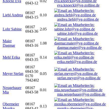
Knöckl Eva
0.02
6943-12
eva.knoeckl@vg-zolling.de
08167
Liebl Andrea
0.10
6943-15
andrea.liebl@vg-zolling.de
08167
Lohr Sabine
2.05
6943-36
sabine.lohr@vg-zolling.de
Maier
08167
1.08
Dagmar
6943-16
dagmar.maier@vg-zolling.de
08167
Mehl Erika
0.14
6943-35
erika.mehl@vg-zolling.de
08167
6943-50
Meyer Stefan
0.05
0170
stefan.meyer@vg-zolling.de
7942402
Neugebauer
08167
0.01
Mia
6943-58
mia.neugebauer@vg-zolling.de
Obermeier
08167
0.13
Monika
6943-42
monika.obermeier@vg-