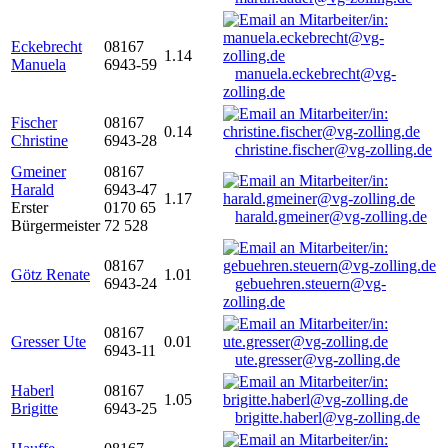
Eckebrecht
08167
1.14
Manuela
6943-59
manuela.eckebrecht@vg-
zolling.de
Fischer
08167
0.14
Christine
6943-28
christine.fischer@vg-zolling.de
Gmeiner
08167
Harald
6943-47
1.17
Erster
0170 65
harald.gmeiner@vg-zolling.de
Bürgermeister
72 528
08167
Götz Renate
1.01
6943-24
gebuehren.steuern@vg-
zolling.de
08167
Gresser Ute
0.01
6943-11
ute.gresser@vg-zolling.de
Haberl
08167
1.05
Brigitte
6943-25
brigitte.haberl@vg-zolling.de