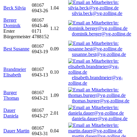
08167
Beck Silvia
1.04
6943-26
silvia.beck@vg-zolling.de
Berger
08167
Dominik
6943-46
1.12
Erster
0171
dominik.berger@vg-zolling.de
Bürgermeister
4788152
08167
Best Susanne
0.09
6943-19
susanne.best@vg-zolling.de
Brandmeier
08167
0.10
Elisabeth
6943-13
elisabeth.brandmeier@vg-
zolling.de
Burger
08167
1.09
Thomas
6943-21
thomas.burger@vg-zolling.de
Dauer
08167
2.01
Daniela
6943-27
daniela.dauer@vg-zolling.de
08167
Dauer Martin
0.04
6943-31
martin.dauer@vg-zolling.de