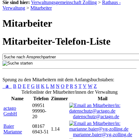
Sie sind hier:
Verwaltungsgemeinschaft Zolling
>
Rathaus -
Verwaltung
>
Mitarbeiter
Mitarbeiter
Mitarbeiter-Telefon-Liste
Sprung zu den Mitarbeitern mit dem Anfangsbuchstaben:
a
B
D
E
F
G
H
K
L
M
N
O
P
R
S
T
V
W
Z
Telefonliste der Mitarbeiter/innen der Verwaltung
Name
Telefon
Zimmer
Mail
09951
actago
99990-
GmbH
20
datenschutz@actago.de
Baier
08167
1.14
Marianne
6943-51
marianne.baier@vg-zolling.de