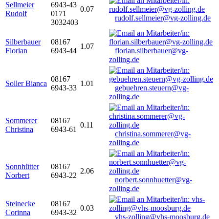
Sellmeier
6943-43
0.07
Rudolf
0171
rudolf.sellmeier@vg-zolling.de
3032403
Silberbauer
08167
1.07
Florian
6943-44
florian.silberbauer@vg-
zolling.de
08167
Soller Bianca
1.01
6943-33
gebuehren.steuern@vg-
zolling.de
Sommerer
08167
0.11
Christina
6943-61
christina.sommerer@vg-
zolling.de
Sonnhütter
08167
2.06
Norbert
6943-22
norbert.sonnhuetter@vg-
zolling.de
Steinecke
08167
0.03
Corinna
6943-32
vhs-zolling@vhs-moosburg.de