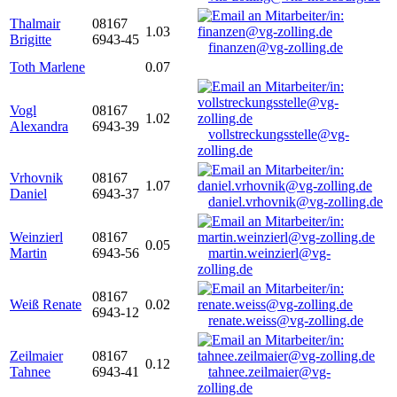
Thalmair
08167
1.03
Brigitte
6943-45
finanzen@vg-zolling.de
Toth Marlene
0.07
Vogl
08167
1.02
Alexandra
6943-39
vollstreckungsstelle@vg-
zolling.de
Vrhovnik
08167
1.07
Daniel
6943-37
daniel.vrhovnik@vg-zolling.de
Weinzierl
08167
0.05
Martin
6943-56
martin.weinzierl@vg-
zolling.de
08167
Weiß Renate
0.02
6943-12
renate.weiss@vg-zolling.de
Zeilmaier
08167
0.12
Tahnee
6943-41
tahnee.zeilmaier@vg-
zolling.de