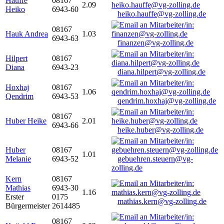
Hauffe
08167
2.09
Heiko
6943-60
heiko.hauffe@vg-zolling.de
08167
Hauk Andrea
1.03
6943-63
finanzen@vg-zolling.de
Hilpert
08167
Diana
6943-23
diana.hilpert@vg-zolling.de
Hoxhaj
08167
1.06
Qendrim
6943-53
qendrim.hoxhaj@vg-zolling.de
08167
Huber Heike
2.01
6943-66
heike.huber@vg-zolling.de
Huber
08167
1.01
Melanie
6943-52
gebuehren.steuern@vg-
zolling.de
Kern
08167
Mathias
6943-30
1.16
Erster
0175
mathias.kern@vg-zolling.de
Bürgermeister
2614485
08167