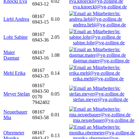
Knöckl Eva
0.02
6943-12
eva.knoeckl@vg-zolling.de
08167
Liebl Andrea
0.10
6943-15
andrea.liebl@vg-zolling.de
08167
Lohr Sabine
2.05
6943-36
sabine.lohr@vg-zolling.de
Maier
08167
1.08
Dagmar
6943-16
dagmar.maier@vg-zolling.de
08167
Mehl Erika
0.14
6943-35
erika.mehl@vg-zolling.de
08167
6943-50
Meyer Stefan
0.05
0170
stefan.meyer@vg-zolling.de
7942402
Neugebauer
08167
0.01
Mia
6943-58
mia.neugebauer@vg-zolling.de
Obermeier
08167
0.13
Monika
6943-42
monika.obermeier@vg-