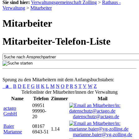
Sie sind hier:
Verwaltungsgemeinschaft Zolling
>
Rathaus -
Verwaltung
>
Mitarbeiter
Mitarbeiter
Mitarbeiter-Telefon-Liste
Sprung zu den Mitarbeitern mit dem Anfangsbuchstaben:
a
B
D
E
F
G
H
K
L
M
N
O
P
R
S
T
V
W
Z
Telefonliste der Mitarbeiter/innen der Verwaltung
Name
Telefon
Zimmer
Mail
09951
actago
99990-
GmbH
20
datenschutz@actago.de
Baier
08167
1.14
Marianne
6943-51
marianne.baier@vg-zolling.de