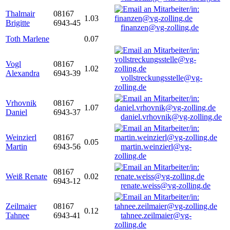
Thalmair
08167
1.03
Brigitte
6943-45
finanzen@vg-zolling.de
Toth Marlene
0.07
Vogl
08167
1.02
Alexandra
6943-39
vollstreckungsstelle@vg-
zolling.de
Vrhovnik
08167
1.07
Daniel
6943-37
daniel.vrhovnik@vg-zolling.de
Weinzierl
08167
0.05
Martin
6943-56
martin.weinzierl@vg-
zolling.de
08167
Weiß Renate
0.02
6943-12
renate.weiss@vg-zolling.de
Zeilmaier
08167
0.12
Tahnee
6943-41
tahnee.zeilmaier@vg-
zolling.de