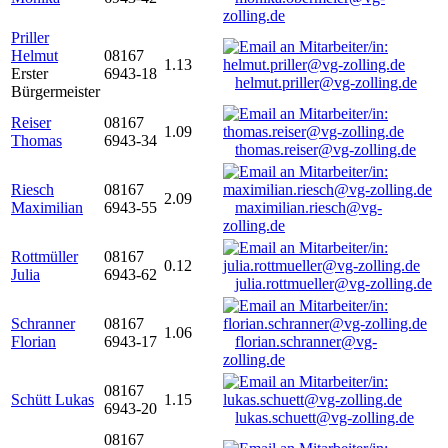
zolling.de
Priller
Helmut
08167
1.13
Erster
6943-18
helmut.priller@vg-zolling.de
Bürgermeister
Reiser
08167
1.09
Thomas
6943-34
thomas.reiser@vg-zolling.de
Riesch
08167
2.09
Maximilian
6943-55
maximilian.riesch@vg-
zolling.de
Rottmüller
08167
0.12
Julia
6943-62
julia.rottmueller@vg-zolling.de
Schranner
08167
1.06
Florian
6943-17
florian.schranner@vg-
zolling.de
08167
Schütt Lukas
1.15
6943-20
lukas.schuett@vg-zolling.de
08167