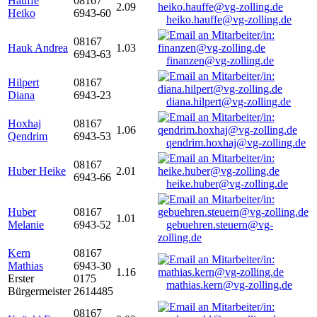
Hauffe
08167
2.09
Heiko
6943-60
heiko.hauffe@vg-zolling.de
08167
Hauk Andrea
1.03
6943-63
finanzen@vg-zolling.de
Hilpert
08167
Diana
6943-23
diana.hilpert@vg-zolling.de
Hoxhaj
08167
1.06
Qendrim
6943-53
qendrim.hoxhaj@vg-zolling.de
08167
Huber Heike
2.01
6943-66
heike.huber@vg-zolling.de
Huber
08167
1.01
Melanie
6943-52
gebuehren.steuern@vg-
zolling.de
Kern
08167
Mathias
6943-30
1.16
Erster
0175
mathias.kern@vg-zolling.de
Bürgermeister
2614485
08167