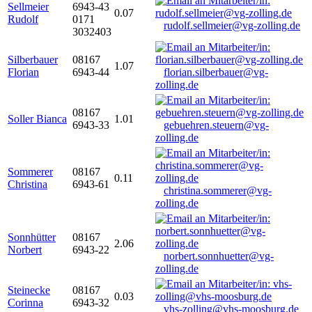
Sellmeier
6943-43
0.07
Rudolf
0171
rudolf.sellmeier@vg-zolling.de
3032403
Silberbauer
08167
1.07
Florian
6943-44
florian.silberbauer@vg-
zolling.de
08167
Soller Bianca
1.01
6943-33
gebuehren.steuern@vg-
zolling.de
Sommerer
08167
0.11
Christina
6943-61
christina.sommerer@vg-
zolling.de
Sonnhütter
08167
2.06
Norbert
6943-22
norbert.sonnhuetter@vg-
zolling.de
Steinecke
08167
0.03
Corinna
6943-32
vhs-zolling@vhs-moosburg.de