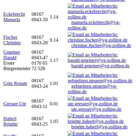
Eckebrecht
08167
1.14
Manuela
6943-59
manuela.eckebrecht@vg-
zolling.de
Fischer
08167
0.14
Christine
6943-28
christine.fischer@vg-zolling.de
Gmeiner
08167
Harald
6943-47
1.17
Erster
0170 65
harald.gmeiner@vg-zolling.de
Bürgermeister
72 528
08167
Götz Renate
1.01
6943-24
gebuehren.steuern@vg-
zolling.de
08167
Gresser Ute
0.01
6943-11
ute.gresser@vg-zolling.de
Haberl
08167
1.05
Brigitte
6943-25
brigitte.haberl@vg-zolling.de