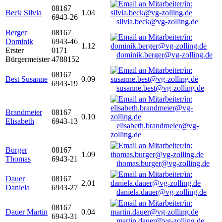
08167
Beck Silvia
1.04
6943-26
silvia.beck@vg-zolling.de
Berger
08167
Dominik
6943-46
1.12
Erster
0171
dominik.berger@vg-zolling.de
Bürgermeister
4788152
08167
Best Susanne
0.09
6943-19
susanne.best@vg-zolling.de
Brandmeier
08167
0.10
Elisabeth
6943-13
elisabeth.brandmeier@vg-
zolling.de
Burger
08167
1.09
Thomas
6943-21
thomas.burger@vg-zolling.de
Dauer
08167
2.01
Daniela
6943-27
daniela.dauer@vg-zolling.de
08167
Dauer Martin
0.04
6943-31
martin.dauer@vg-zolling.de