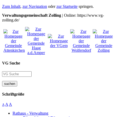
Zum Inhalt
,
zur Navigation
oder
zur Startseite
springen.
Verwaltungsgemeinschaft Zolling
| Online: https://www.vg-
zolling.de/
VG Suche
suchen
Schriftgröße
A
A
A
Rathaus - Verwaltung