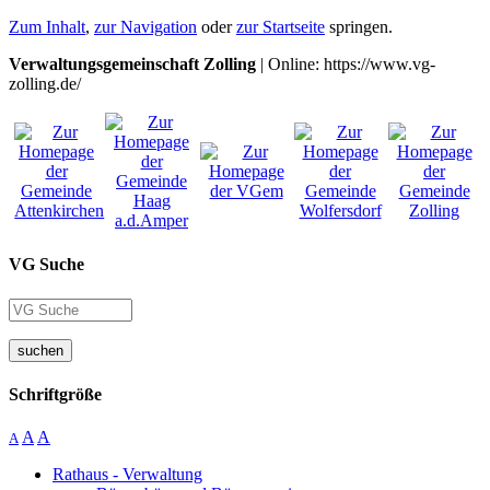
Zum Inhalt
,
zur Navigation
oder
zur Startseite
springen.
Verwaltungsgemeinschaft Zolling
| Online: https://www.vg-
zolling.de/
VG Suche
suchen
Schriftgröße
A
A
A
Rathaus - Verwaltung