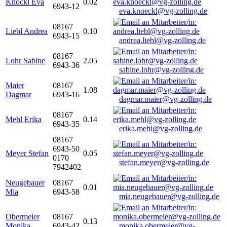
Knöckl Eva
0.02
6943-12
eva.knoeckl@vg-zolling.de
08167
Liebl Andrea
0.10
6943-15
andrea.liebl@vg-zolling.de
08167
Lohr Sabine
2.05
6943-36
sabine.lohr@vg-zolling.de
Maier
08167
1.08
Dagmar
6943-16
dagmar.maier@vg-zolling.de
08167
Mehl Erika
0.14
6943-35
erika.mehl@vg-zolling.de
08167
6943-50
Meyer Stefan
0.05
0170
stefan.meyer@vg-zolling.de
7942402
Neugebauer
08167
0.01
Mia
6943-58
mia.neugebauer@vg-zolling.de
Obermeier
08167
0.13
Monika
6943-42
monika.obermeier@vg-