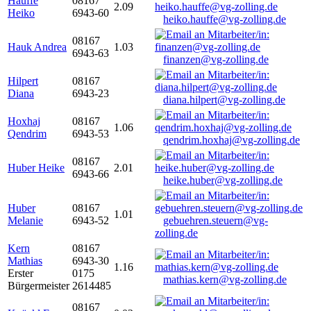
Hauffe
08167
2.09
Heiko
6943-60
heiko.hauffe@vg-zolling.de
08167
Hauk Andrea
1.03
6943-63
finanzen@vg-zolling.de
Hilpert
08167
Diana
6943-23
diana.hilpert@vg-zolling.de
Hoxhaj
08167
1.06
Qendrim
6943-53
qendrim.hoxhaj@vg-zolling.de
08167
Huber Heike
2.01
6943-66
heike.huber@vg-zolling.de
Huber
08167
1.01
Melanie
6943-52
gebuehren.steuern@vg-
zolling.de
Kern
08167
Mathias
6943-30
1.16
Erster
0175
mathias.kern@vg-zolling.de
Bürgermeister
2614485
08167