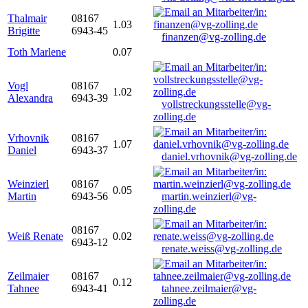
Thalmair
08167
1.03
Brigitte
6943-45
finanzen@vg-zolling.de
Toth Marlene
0.07
Vogl
08167
1.02
Alexandra
6943-39
vollstreckungsstelle@vg-
zolling.de
Vrhovnik
08167
1.07
Daniel
6943-37
daniel.vrhovnik@vg-zolling.de
Weinzierl
08167
0.05
Martin
6943-56
martin.weinzierl@vg-
zolling.de
08167
Weiß Renate
0.02
6943-12
renate.weiss@vg-zolling.de
Zeilmaier
08167
0.12
Tahnee
6943-41
tahnee.zeilmaier@vg-
zolling.de