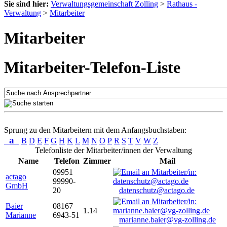
Sie sind hier:
Verwaltungsgemeinschaft Zolling
>
Rathaus -
Verwaltung
>
Mitarbeiter
Mitarbeiter
Mitarbeiter-Telefon-Liste
Sprung zu den Mitarbeitern mit dem Anfangsbuchstaben:
a
B
D
E
F
G
H
K
L
M
N
O
P
R
S
T
V
W
Z
Telefonliste der Mitarbeiter/innen der Verwaltung
Name
Telefon
Zimmer
Mail
09951
actago
99990-
GmbH
20
datenschutz@actago.de
Baier
08167
1.14
Marianne
6943-51
marianne.baier@vg-zolling.de