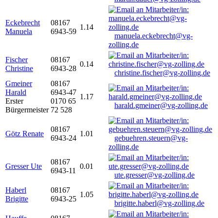
Eckebrecht
08167
1.14
Manuela
6943-59
manuela.eckebrecht@vg-
zolling.de
Fischer
08167
0.14
Christine
6943-28
christine.fischer@vg-zolling.de
Gmeiner
08167
Harald
6943-47
1.17
Erster
0170 65
harald.gmeiner@vg-zolling.de
Bürgermeister
72 528
08167
Götz Renate
1.01
6943-24
gebuehren.steuern@vg-
zolling.de
08167
Gresser Ute
0.01
6943-11
ute.gresser@vg-zolling.de
Haberl
08167
1.05
Brigitte
6943-25
brigitte.haberl@vg-zolling.de