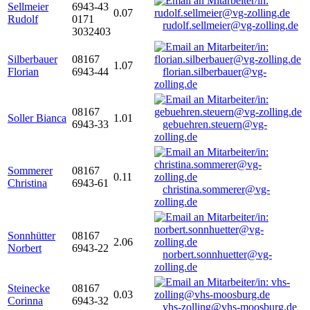
Sellmeier
6943-43
0.07
Rudolf
0171
rudolf.sellmeier@vg-zolling.de
3032403
Silberbauer
08167
1.07
Florian
6943-44
florian.silberbauer@vg-
zolling.de
08167
Soller Bianca
1.01
6943-33
gebuehren.steuern@vg-
zolling.de
Sommerer
08167
0.11
Christina
6943-61
christina.sommerer@vg-
zolling.de
Sonnhütter
08167
2.06
Norbert
6943-22
norbert.sonnhuetter@vg-
zolling.de
Steinecke
08167
0.03
Corinna
6943-32
vhs-zolling@vhs-moosburg.de