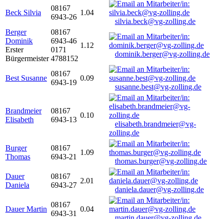
08167
Beck Silvia
1.04
6943-26
silvia.beck@vg-zolling.de
Berger
08167
Dominik
6943-46
1.12
Erster
0171
dominik.berger@vg-zolling.de
Bürgermeister
4788152
08167
Best Susanne
0.09
6943-19
susanne.best@vg-zolling.de
Brandmeier
08167
0.10
Elisabeth
6943-13
elisabeth.brandmeier@vg-
zolling.de
Burger
08167
1.09
Thomas
6943-21
thomas.burger@vg-zolling.de
Dauer
08167
2.01
Daniela
6943-27
daniela.dauer@vg-zolling.de
08167
Dauer Martin
0.04
6943-31
martin.dauer@vg-zolling.de