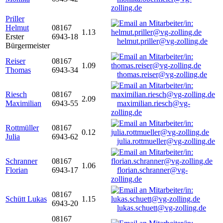
zolling.de
Priller
Helmut
08167
1.13
Erster
6943-18
helmut.priller@vg-zolling.de
Bürgermeister
Reiser
08167
1.09
Thomas
6943-34
thomas.reiser@vg-zolling.de
Riesch
08167
2.09
Maximilian
6943-55
maximilian.riesch@vg-
zolling.de
Rottmüller
08167
0.12
Julia
6943-62
julia.rottmueller@vg-zolling.de
Schranner
08167
1.06
Florian
6943-17
florian.schranner@vg-
zolling.de
08167
Schütt Lukas
1.15
6943-20
lukas.schuett@vg-zolling.de
08167