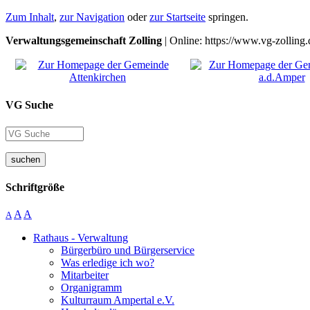
Zum Inhalt
,
zur Navigation
oder
zur Startseite
springen.
Verwaltungsgemeinschaft Zolling
| Online: https://www.vg-zolling.
VG Suche
suchen
Schriftgröße
A
A
A
Rathaus - Verwaltung
Bürgerbüro und Bürgerservice
Was erledige ich wo?
Mitarbeiter
Organigramm
Kulturraum Ampertal e.V.