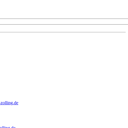
zolling.de
lling.de