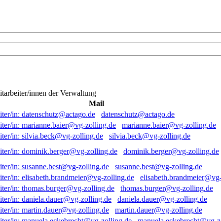
itarbeiter/innen der Verwaltung
Mail
datenschutz@actago.de
marianne.baier@vg-zolling.de
silvia.beck@vg-zolling.de
dominik.berger@vg-zolling.de
susanne.best@vg-zolling.de
elisabeth.brandmeier@vg-
thomas.burger@vg-zolling.de
daniela.dauer@vg-zolling.de
martin.dauer@vg-zolling.de
manuela.eckebrecht@vg-zo