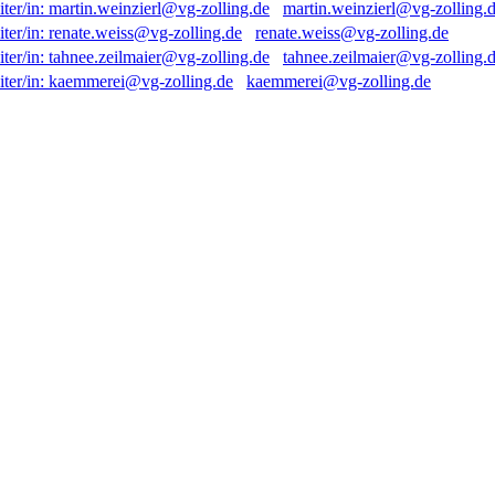
martin.weinzierl@vg-zolling.
renate.weiss@vg-zolling.de
tahnee.zeilmaier@vg-zolling.
kaemmerei@vg-zolling.de