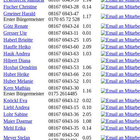
Fischer Christine
08167 6943-28
0.14
Gmeiner Harald
08167 6943-47
1.17
Erster Bürgermeister
0170 65 72 528
Götz Renate
08167 6943-24
1.01
Gresser Ute
08167 6943-11
0.01
Haberl Brigitte
08167 6943-25
1.05
Hauffe Heiko
08167 6943-60
2.09
Hauk Andrea
08167 6943-63
1.03
Hilpert Diana
08167 6943-23
Hoxhaj Qendrim
08167 6943-53
1.06
Huber Heike
08167 6943-66
2.01
Huber Melanie
08167 6943-52
1.01
Kern Mathias
08167 6943-30
1.16
Erster Bürgermeister
0175 2614485
Knöckl Eva
08167 6943-12
0.02
Liebl Andrea
08167 6943-15
0.10
Lohr Sabine
08167 6943-36
2.05
Maier Dagmar
08167 6943-16
1.08
Mehl Erika
08167 6943-35
0.14
08167 6943-50
Meyer Stefan
0.05