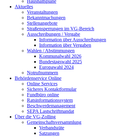
Haushaltspläne
Aktuelles
Veranstaltungen
Bekanntmachungen
Stellenangebote
Straßensperrungen im VG-Bereich
Ausschreibungen / Vergabe
Information über Ausschreibungen
Information über Vergaben
Wahlen / Abstimmungen
Kommunalwahl 2026
Bundestagswahl 2025
Europawahl 2024
Notrufnummern
Behördenservice Online
Online Services
Sicheres Kontaktformular
Fundbüro online
Ratsinformationssystem
Beschwerdemanagement
SEPA Lastschriftmandat
Über die VG-Zolling
Gemeinschaftsversammlung
Verbandsräte
Satzungen