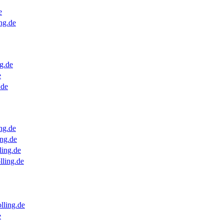
e
ng.de
g.de
e
.de
ng.de
ng.de
ling.de
lling.de
lling.de
e