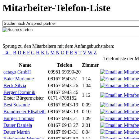
Mitarbeiter-Telefon-Liste
Sprung zu den Mitarbeitern mit dem Anfangsbuchstaben:
a
B
D
E
F
G
H
K
L
M
N
O
P
R
S
T
V
W
Z
Telefonliste der M
Name
Telefon
Zimmer
actago GmbH
09951 99990-20
Baier Marianne
08167 6943-51
1.14
Beck Silvia
08167 6943-26
1.04
Berger Dominik
08167 6943-46
1.12
Erster Bürgermeister
0171 4788152
Best Susanne
08167 6943-19
0.09
Brandmeier Elisabeth
08167 6943-13
0.10
Burger Thomas
08167 6943-21
1.09
Dauer Daniela
08167 6943-27
2.01
Dauer Martin
08167 6943-31
0.04
Eckebrecht Manuela
08167 6943-59
1.14