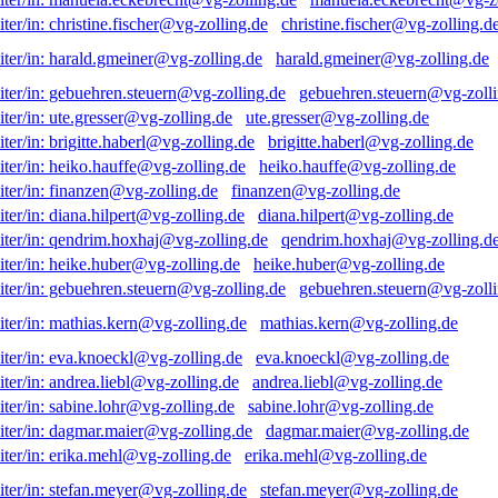
christine.fischer@vg-zolling.d
harald.gmeiner@vg-zolling.de
gebuehren.steuern@vg-zolli
ute.gresser@vg-zolling.de
brigitte.haberl@vg-zolling.de
heiko.hauffe@vg-zolling.de
finanzen@vg-zolling.de
diana.hilpert@vg-zolling.de
qendrim.hoxhaj@vg-zolling.d
heike.huber@vg-zolling.de
gebuehren.steuern@vg-zolli
mathias.kern@vg-zolling.de
eva.knoeckl@vg-zolling.de
andrea.liebl@vg-zolling.de
sabine.lohr@vg-zolling.de
dagmar.maier@vg-zolling.de
erika.mehl@vg-zolling.de
stefan.meyer@vg-zolling.de