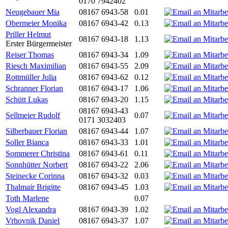
0170 7942402
Neugebauer Mia
08167 6943-58
0.01
Obermeier Monika
08167 6943-42
0.13
Priller Helmut
08167 6943-18
1.13
Erster Bürgermeister
Reiser Thomas
08167 6943-34
1.09
Riesch Maximilian
08167 6943-55
2.09
Rottmüller Julia
08167 6943-62
0.12
Schranner Florian
08167 6943-17
1.06
Schütt Lukas
08167 6943-20
1.15
08167 6943-43
Sellmeier Rudolf
0.07
0171 3032403
Silberbauer Florian
08167 6943-44
1.07
Soller Bianca
08167 6943-33
1.01
Sommerer Christina
08167 6943-61
0.11
Sonnhütter Norbert
08167 6943-22
2.06
Steinecke Corinna
08167 6943-32
0.03
Thalmair Brigitte
08167 6943-45
1.03
Toth Marlene
0.07
Vogl Alexandra
08167 6943-39
1.02
Vrhovnik Daniel
08167 6943-37
1.07