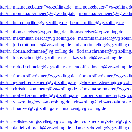
mia.neugebauer@vg-zolling.d
monika.obermeier@vg-zolli
helmut.priller@vg-zolling.de
thomas.reiser@vg-zolling.de
maximilian.riesch@vg-zollin
julia.rottmueller@vg-zolling.d
florian.schranner@vg-zolling
lukas.schuett@vg-zolling.de
rudolf.sellmeier@vg-zolling.de
florian.silberbauer@vg-zolli
gebuehren.steuern@vg-zolli
christina.sommerer@vg-zol
norbert.sonnhuetter@vg-zo
vhs-zolling@vhs-moosburg.de
finanzen@vg-zolling.de
vollstreckungsstelle@vg-zo
daniel.vrhovnik@vg-zolling.d