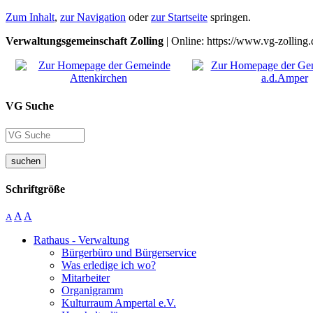
Zum Inhalt
,
zur Navigation
oder
zur Startseite
springen.
Verwaltungsgemeinschaft Zolling
| Online: https://www.vg-zolling.
VG Suche
suchen
Schriftgröße
A
A
A
Rathaus - Verwaltung
Bürgerbüro und Bürgerservice
Was erledige ich wo?
Mitarbeiter
Organigramm
Kulturraum Ampertal e.V.