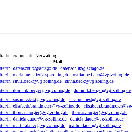
itarbeiter/innen der Verwaltung
Mail
datenschutz@actago.de
marianne.baier@vg-zolling.de
silvia.beck@vg-zolling.de
dominik.berger@vg-zolling.de
susanne.best@vg-zolling.de
elisabeth.brandmeier@vg-
thomas.burger@vg-zolling.de
daniela.dauer@vg-zolling.de
martin.dauer@vg-zolling.de
manuela.eckebrecht@vg-zo