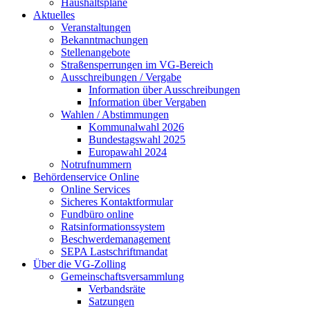
Haushaltspläne
Aktuelles
Veranstaltungen
Bekanntmachungen
Stellenangebote
Straßensperrungen im VG-Bereich
Ausschreibungen / Vergabe
Information über Ausschreibungen
Information über Vergaben
Wahlen / Abstimmungen
Kommunalwahl 2026
Bundestagswahl 2025
Europawahl 2024
Notrufnummern
Behördenservice Online
Online Services
Sicheres Kontaktformular
Fundbüro online
Ratsinformationssystem
Beschwerdemanagement
SEPA Lastschriftmandat
Über die VG-Zolling
Gemeinschaftsversammlung
Verbandsräte
Satzungen