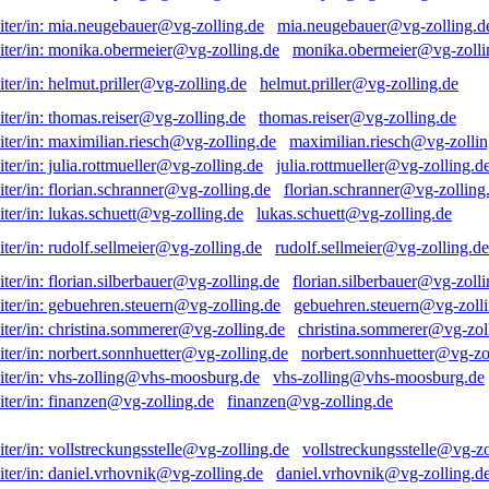
mia.neugebauer@vg-zolling.d
monika.obermeier@vg-zolli
helmut.priller@vg-zolling.de
thomas.reiser@vg-zolling.de
maximilian.riesch@vg-zollin
julia.rottmueller@vg-zolling.d
florian.schranner@vg-zolling
lukas.schuett@vg-zolling.de
rudolf.sellmeier@vg-zolling.de
florian.silberbauer@vg-zolli
gebuehren.steuern@vg-zolli
christina.sommerer@vg-zol
norbert.sonnhuetter@vg-zo
vhs-zolling@vhs-moosburg.de
finanzen@vg-zolling.de
vollstreckungsstelle@vg-zo
daniel.vrhovnik@vg-zolling.d