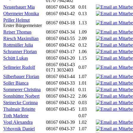
0170 7942402
Neugebauer Mia
08167 6943-58
0.01
Obermeier Monika
08167 6943-42
0.13
Priller Helmut
08167 6943-18
1.13
Erster Bürgermeister
Reiser Thomas
08167 6943-34
1.09
Riesch Maximilian
08167 6943-55
2.09
Rottmüller Julia
08167 6943-62
0.12
Schranner Florian
08167 6943-17
1.06
Schütt Lukas
08167 6943-20
1.15
08167 6943-43
Sellmeier Rudolf
0.07
0171 3032403
Silberbauer Florian
08167 6943-44
1.07
Soller Bianca
08167 6943-33
1.01
Sommerer Christina
08167 6943-61
0.11
Sonnhütter Norbert
08167 6943-22
2.06
Steinecke Corinna
08167 6943-32
0.03
Thalmair Brigitte
08167 6943-45
1.03
Toth Marlene
0.07
Vogl Alexandra
08167 6943-39
1.02
Vrhovnik Daniel
08167 6943-37
1.07