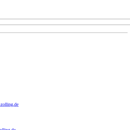
zolling.de
lling.de