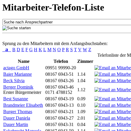
Mitarbeiter-Telefon-Liste
Sprung zu den Mitarbeitern mit dem Anfangsbuchstaben:
a
B
D
E
F
G
H
K
L
M
N
O
P
R
S
T
V
W
Z
Telefonliste der M
Name
Telefon
Zimmer
actago GmbH
09951 99990-20
Baier Marianne
08167 6943-51
1.14
Beck Silvia
08167 6943-26
1.04
Berger Dominik
08167 6943-46
1.12
Erster Bürgermeister
0171 4788152
Best Susanne
08167 6943-19
0.09
Brandmeier Elisabeth
08167 6943-13
0.10
Burger Thomas
08167 6943-21
1.09
Dauer Daniela
08167 6943-27
2.01
Dauer Martin
08167 6943-31
0.04
Eckebrecht Manuela
08167 6943-59
1.14