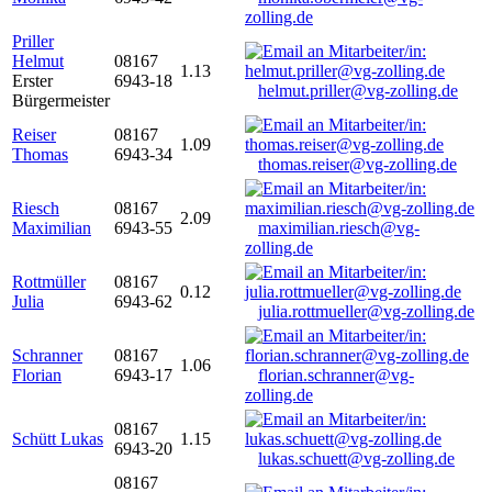
zolling.de
Priller
Helmut
08167
1.13
Erster
6943-18
helmut.priller@vg-zolling.de
Bürgermeister
Reiser
08167
1.09
Thomas
6943-34
thomas.reiser@vg-zolling.de
Riesch
08167
2.09
Maximilian
6943-55
maximilian.riesch@vg-
zolling.de
Rottmüller
08167
0.12
Julia
6943-62
julia.rottmueller@vg-zolling.de
Schranner
08167
1.06
Florian
6943-17
florian.schranner@vg-
zolling.de
08167
Schütt Lukas
1.15
6943-20
lukas.schuett@vg-zolling.de
08167