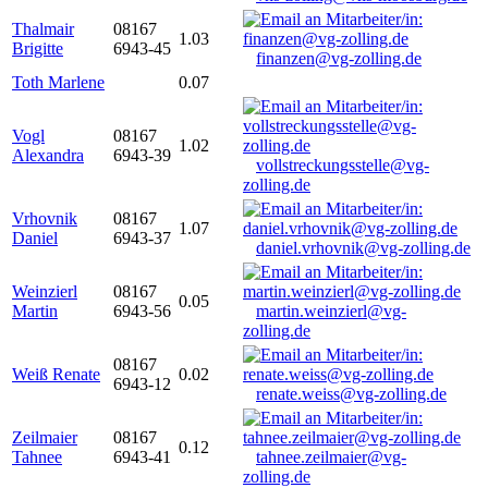
Thalmair
08167
1.03
Brigitte
6943-45
finanzen@vg-zolling.de
Toth Marlene
0.07
Vogl
08167
1.02
Alexandra
6943-39
vollstreckungsstelle@vg-
zolling.de
Vrhovnik
08167
1.07
Daniel
6943-37
daniel.vrhovnik@vg-zolling.de
Weinzierl
08167
0.05
Martin
6943-56
martin.weinzierl@vg-
zolling.de
08167
Weiß Renate
0.02
6943-12
renate.weiss@vg-zolling.de
Zeilmaier
08167
0.12
Tahnee
6943-41
tahnee.zeilmaier@vg-
zolling.de