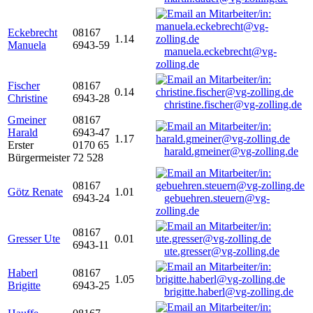
Eckebrecht
08167
1.14
Manuela
6943-59
manuela.eckebrecht@vg-
zolling.de
Fischer
08167
0.14
Christine
6943-28
christine.fischer@vg-zolling.de
Gmeiner
08167
Harald
6943-47
1.17
Erster
0170 65
harald.gmeiner@vg-zolling.de
Bürgermeister
72 528
08167
Götz Renate
1.01
6943-24
gebuehren.steuern@vg-
zolling.de
08167
Gresser Ute
0.01
6943-11
ute.gresser@vg-zolling.de
Haberl
08167
1.05
Brigitte
6943-25
brigitte.haberl@vg-zolling.de