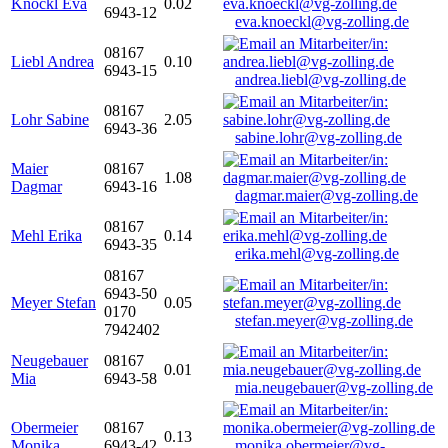
Knöckl Eva
0.02
6943-12
eva.knoeckl@vg-zolling.de
08167
Liebl Andrea
0.10
6943-15
andrea.liebl@vg-zolling.de
08167
Lohr Sabine
2.05
6943-36
sabine.lohr@vg-zolling.de
Maier
08167
1.08
Dagmar
6943-16
dagmar.maier@vg-zolling.de
08167
Mehl Erika
0.14
6943-35
erika.mehl@vg-zolling.de
08167
6943-50
Meyer Stefan
0.05
0170
stefan.meyer@vg-zolling.de
7942402
Neugebauer
08167
0.01
Mia
6943-58
mia.neugebauer@vg-zolling.de
Obermeier
08167
0.13
Monika
6943-42
monika.obermeier@vg-