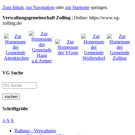
Zum Inhalt
,
zur Navigation
oder
zur Startseite
springen.
Verwaltungsgemeinschaft Zolling
| Online: https://www.vg-
zolling.de/
VG Suche
suchen
Schriftgröße
A
A
A
Rathaus - Verwaltung