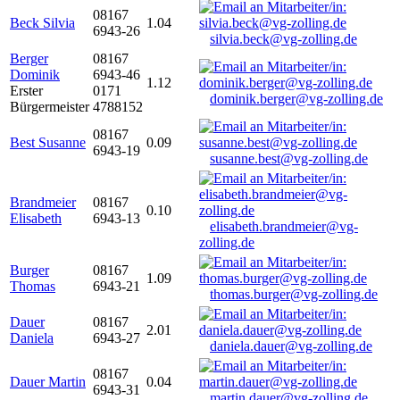
08167
Beck Silvia
1.04
6943-26
silvia.beck@vg-zolling.de
Berger
08167
Dominik
6943-46
1.12
Erster
0171
dominik.berger@vg-zolling.de
Bürgermeister
4788152
08167
Best Susanne
0.09
6943-19
susanne.best@vg-zolling.de
Brandmeier
08167
0.10
Elisabeth
6943-13
elisabeth.brandmeier@vg-
zolling.de
Burger
08167
1.09
Thomas
6943-21
thomas.burger@vg-zolling.de
Dauer
08167
2.01
Daniela
6943-27
daniela.dauer@vg-zolling.de
08167
Dauer Martin
0.04
6943-31
martin.dauer@vg-zolling.de