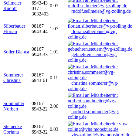
Sellmeier
6943-43
0.07
Rudolf
0171
rudolf.sellmeier@vg-zolling.de
3032403
Silberbauer
08167
1.07
Florian
6943-44
florian.silberbauer@vg-
zolling.de
08167
Soller Bianca
1.01
6943-33
gebuehren.steuern@vg-
zolling.de
Sommerer
08167
0.11
Christina
6943-61
christina.sommerer@vg-
zolling.de
Sonnhütter
08167
2.06
Norbert
6943-22
norbert.sonnhuetter@vg-
zolling.de
Steinecke
08167
0.03
Corinna
6943-32
vhs-zolling@vhs-moosburg.de