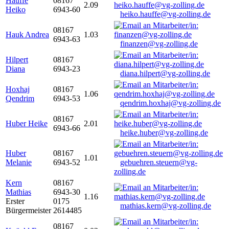
Hauffe
08167
2.09
Heiko
6943-60
heiko.hauffe@vg-zolling.de
08167
Hauk Andrea
1.03
6943-63
finanzen@vg-zolling.de
Hilpert
08167
Diana
6943-23
diana.hilpert@vg-zolling.de
Hoxhaj
08167
1.06
Qendrim
6943-53
qendrim.hoxhaj@vg-zolling.de
08167
Huber Heike
2.01
6943-66
heike.huber@vg-zolling.de
Huber
08167
1.01
Melanie
6943-52
gebuehren.steuern@vg-
zolling.de
Kern
08167
Mathias
6943-30
1.16
Erster
0175
mathias.kern@vg-zolling.de
Bürgermeister
2614485
08167