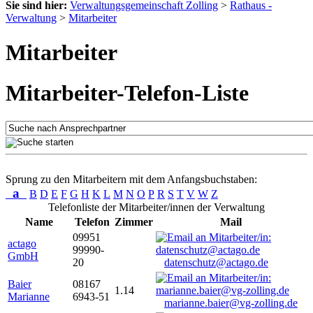
Sie sind hier:
Verwaltungsgemeinschaft Zolling
>
Rathaus -
Verwaltung
>
Mitarbeiter
Mitarbeiter
Mitarbeiter-Telefon-Liste
Sprung zu den Mitarbeitern mit dem Anfangsbuchstaben:
a
B
D
E
F
G
H
K
L
M
N
O
P
R
S
T
V
W
Z
Telefonliste der Mitarbeiter/innen der Verwaltung
Name
Telefon
Zimmer
Mail
09951
actago
99990-
GmbH
20
datenschutz@actago.de
Baier
08167
1.14
Marianne
6943-51
marianne.baier@vg-zolling.de