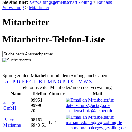
Sie sind hier:
Verwaltungsgemeinschaft Zolling
>
Rathaus -
Verwaltung
>
Mitarbeiter
Mitarbeiter
Mitarbeiter-Telefon-Liste
Sprung zu den Mitarbeitern mit dem Anfangsbuchstaben:
a
B
D
E
F
G
H
K
L
M
N
O
P
R
S
T
V
W
Z
Telefonliste der Mitarbeiter/innen der Verwaltung
Name
Telefon
Zimmer
Mail
09951
actago
99990-
GmbH
20
datenschutz@actago.de
Baier
08167
1.14
Marianne
6943-51
marianne.baier@vg-zolling.de