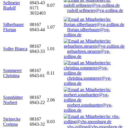
Sellmeier
6943-43
0.07
Rudolf
0171
rudolf.sellmeier@vg-zolling.de
3032403
Silberbauer
08167
1.07
Florian
6943-44
florian.silberbauer@vg-
zolling.de
08167
Soller Bianca
1.01
6943-33
gebuehren.steuern@vg-
zolling.de
Sommerer
08167
0.11
Christina
6943-61
christina.sommerer@vg-
zolling.de
Sonnhütter
08167
2.06
Norbert
6943-22
norbert.sonnhuetter@vg-
zolling.de
Steinecke
08167
0.03
Corinna
6943-32
vhs-zolling@vhs-moosburg.de