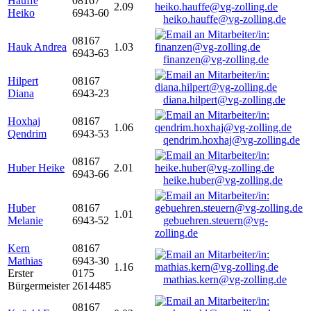
Hauffe
08167
2.09
Heiko
6943-60
heiko.hauffe@vg-zolling.de
08167
Hauk Andrea
1.03
6943-63
finanzen@vg-zolling.de
Hilpert
08167
Diana
6943-23
diana.hilpert@vg-zolling.de
Hoxhaj
08167
1.06
Qendrim
6943-53
qendrim.hoxhaj@vg-zolling.de
08167
Huber Heike
2.01
6943-66
heike.huber@vg-zolling.de
Huber
08167
1.01
Melanie
6943-52
gebuehren.steuern@vg-
zolling.de
Kern
08167
Mathias
6943-30
1.16
Erster
0175
mathias.kern@vg-zolling.de
Bürgermeister
2614485
08167