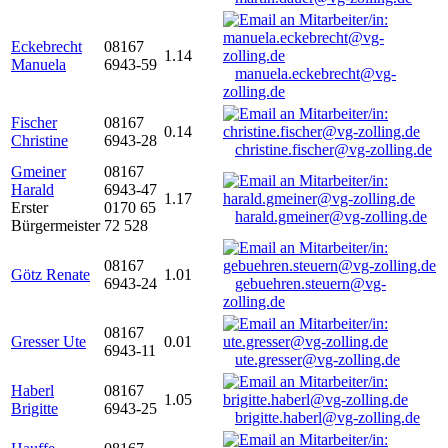
Eckebrecht
08167
1.14
Manuela
6943-59
manuela.eckebrecht@vg-
zolling.de
Fischer
08167
0.14
Christine
6943-28
christine.fischer@vg-zolling.de
Gmeiner
08167
Harald
6943-47
1.17
Erster
0170 65
harald.gmeiner@vg-zolling.de
Bürgermeister
72 528
08167
Götz Renate
1.01
6943-24
gebuehren.steuern@vg-
zolling.de
08167
Gresser Ute
0.01
6943-11
ute.gresser@vg-zolling.de
Haberl
08167
1.05
Brigitte
6943-25
brigitte.haberl@vg-zolling.de