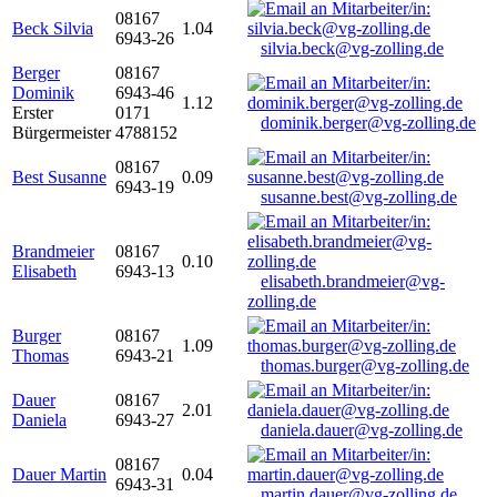
08167
Beck Silvia
1.04
6943-26
silvia.beck@vg-zolling.de
Berger
08167
Dominik
6943-46
1.12
Erster
0171
dominik.berger@vg-zolling.de
Bürgermeister
4788152
08167
Best Susanne
0.09
6943-19
susanne.best@vg-zolling.de
Brandmeier
08167
0.10
Elisabeth
6943-13
elisabeth.brandmeier@vg-
zolling.de
Burger
08167
1.09
Thomas
6943-21
thomas.burger@vg-zolling.de
Dauer
08167
2.01
Daniela
6943-27
daniela.dauer@vg-zolling.de
08167
Dauer Martin
0.04
6943-31
martin.dauer@vg-zolling.de