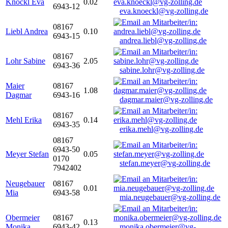
Knöckl Eva
0.02
6943-12
eva.knoeckl@vg-zolling.de
08167
Liebl Andrea
0.10
6943-15
andrea.liebl@vg-zolling.de
08167
Lohr Sabine
2.05
6943-36
sabine.lohr@vg-zolling.de
Maier
08167
1.08
Dagmar
6943-16
dagmar.maier@vg-zolling.de
08167
Mehl Erika
0.14
6943-35
erika.mehl@vg-zolling.de
08167
6943-50
Meyer Stefan
0.05
0170
stefan.meyer@vg-zolling.de
7942402
Neugebauer
08167
0.01
Mia
6943-58
mia.neugebauer@vg-zolling.de
Obermeier
08167
0.13
Monika
6943-42
monika.obermeier@vg-