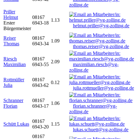
zolling.de
Priller
Helmut
08167
1.13
Erster
6943-18
helmut.priller@vg-zolling.de
Bürgermeister
Reiser
08167
1.09
Thomas
6943-34
thomas.reiser@vg-zolling.de
Riesch
08167
2.09
Maximilian
6943-55
maximilian.riesch@vg-
zolling.de
Rottmüller
08167
0.12
Julia
6943-62
julia.rottmueller@vg-zolling.de
Schranner
08167
1.06
Florian
6943-17
florian.schranner@vg-
zolling.de
08167
Schütt Lukas
1.15
6943-20
lukas.schuett@vg-zolling.de
08167