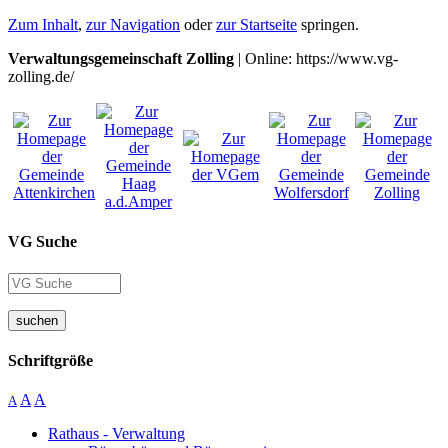
Zum Inhalt
,
zur Navigation
oder
zur Startseite
springen.
Verwaltungsgemeinschaft Zolling
| Online: https://www.vg-
zolling.de/
VG Suche
suchen
Schriftgröße
A
A
A
Rathaus - Verwaltung