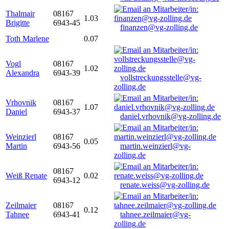
Thalmair
08167
1.03
Brigitte
6943-45
finanzen@vg-zolling.de
Toth Marlene
0.07
Vogl
08167
1.02
Alexandra
6943-39
vollstreckungsstelle@vg-
zolling.de
Vrhovnik
08167
1.07
Daniel
6943-37
daniel.vrhovnik@vg-zolling.de
Weinzierl
08167
0.05
Martin
6943-56
martin.weinzierl@vg-
zolling.de
08167
Weiß Renate
0.02
6943-12
renate.weiss@vg-zolling.de
Zeilmaier
08167
0.12
Tahnee
6943-41
tahnee.zeilmaier@vg-
zolling.de