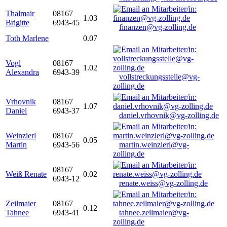
Thalmair
08167
1.03
Brigitte
6943-45
finanzen@vg-zolling.de
Toth Marlene
0.07
Vogl
08167
1.02
Alexandra
6943-39
vollstreckungsstelle@vg-
zolling.de
Vrhovnik
08167
1.07
Daniel
6943-37
daniel.vrhovnik@vg-zolling.de
Weinzierl
08167
0.05
Martin
6943-56
martin.weinzierl@vg-
zolling.de
08167
Weiß Renate
0.02
6943-12
renate.weiss@vg-zolling.de
Zeilmaier
08167
0.12
Tahnee
6943-41
tahnee.zeilmaier@vg-
zolling.de