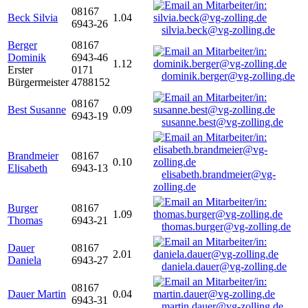
08167
Beck Silvia
1.04
6943-26
silvia.beck@vg-zolling.de
Berger
08167
Dominik
6943-46
1.12
Erster
0171
dominik.berger@vg-zolling.de
Bürgermeister
4788152
08167
Best Susanne
0.09
6943-19
susanne.best@vg-zolling.de
Brandmeier
08167
0.10
Elisabeth
6943-13
elisabeth.brandmeier@vg-
zolling.de
Burger
08167
1.09
Thomas
6943-21
thomas.burger@vg-zolling.de
Dauer
08167
2.01
Daniela
6943-27
daniela.dauer@vg-zolling.de
08167
Dauer Martin
0.04
6943-31
martin.dauer@vg-zolling.de