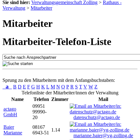
Sie sind hier:
Verwaltungsgemeinschaft Zolling
>
Rathaus -
Verwaltung
>
Mitarbeiter
Mitarbeiter
Mitarbeiter-Telefon-Liste
Sprung zu den Mitarbeitern mit dem Anfangsbuchstaben:
a
B
D
E
F
G
H
K
L
M
N
O
P
R
S
T
V
W
Z
Telefonliste der Mitarbeiter/innen der Verwaltung
Name
Telefon
Zimmer
Mail
09951
actago
99990-
GmbH
20
datenschutz@actago.de
Baier
08167
1.14
Marianne
6943-51
marianne.baier@vg-zolling.de