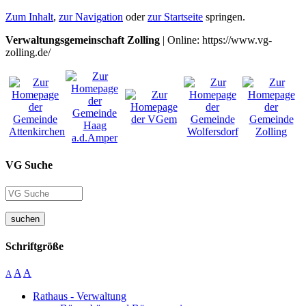
Zum Inhalt
,
zur Navigation
oder
zur Startseite
springen.
Verwaltungsgemeinschaft Zolling
| Online: https://www.vg-
zolling.de/
VG Suche
suchen
Schriftgröße
A
A
A
Rathaus - Verwaltung