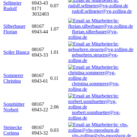
Sellmeier
6943-43
0.07
Rudolf
0171
rudolf.sellmeier@vg-zolling.de
3032403
Silberbauer
08167
1.07
Florian
6943-44
florian.silberbauer@vg-
zolling.de
08167
Soller Bianca
1.01
6943-33
gebuehren.steuern@vg-
zolling.de
Sommerer
08167
0.11
Christina
6943-61
christina.sommerer@vg-
zolling.de
Sonnhütter
08167
2.06
Norbert
6943-22
norbert.sonnhuetter@vg-
zolling.de
Steinecke
08167
0.03
Corinna
6943-32
vhs-zolling@vhs-moosburg.de