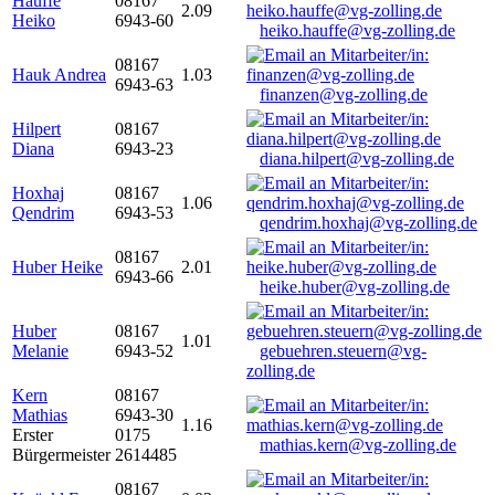
Hauffe
08167
2.09
Heiko
6943-60
heiko.hauffe@vg-zolling.de
08167
Hauk Andrea
1.03
6943-63
finanzen@vg-zolling.de
Hilpert
08167
Diana
6943-23
diana.hilpert@vg-zolling.de
Hoxhaj
08167
1.06
Qendrim
6943-53
qendrim.hoxhaj@vg-zolling.de
08167
Huber Heike
2.01
6943-66
heike.huber@vg-zolling.de
Huber
08167
1.01
Melanie
6943-52
gebuehren.steuern@vg-
zolling.de
Kern
08167
Mathias
6943-30
1.16
Erster
0175
mathias.kern@vg-zolling.de
Bürgermeister
2614485
08167