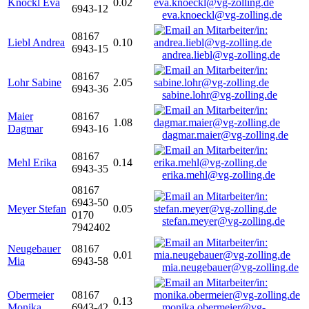
Knöckl Eva
0.02
6943-12
eva.knoeckl@vg-zolling.de
08167
Liebl Andrea
0.10
6943-15
andrea.liebl@vg-zolling.de
08167
Lohr Sabine
2.05
6943-36
sabine.lohr@vg-zolling.de
Maier
08167
1.08
Dagmar
6943-16
dagmar.maier@vg-zolling.de
08167
Mehl Erika
0.14
6943-35
erika.mehl@vg-zolling.de
08167
6943-50
Meyer Stefan
0.05
0170
stefan.meyer@vg-zolling.de
7942402
Neugebauer
08167
0.01
Mia
6943-58
mia.neugebauer@vg-zolling.de
Obermeier
08167
0.13
Monika
6943-42
monika.obermeier@vg-