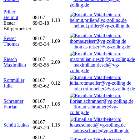
zolling.de
Priller
Helmut
08167
1.13
Erster
6943-18
helmut.priller@vg-zolling.de
Bürgermeister
Reiser
08167
1.09
Thomas
6943-34
thomas.reiser@vg-zolling.de
Riesch
08167
2.09
Maximilian
6943-55
maximilian.riesch@vg-
zolling.de
Rottmüller
08167
0.12
Julia
6943-62
julia.rottmueller@vg-zolling.de
Schranner
08167
1.06
Florian
6943-17
florian.schranner@vg-
zolling.de
08167
Schütt Lukas
1.15
6943-20
lukas.schuett@vg-zolling.de
08167