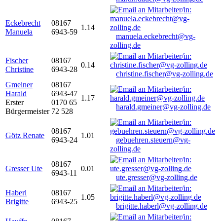
Eckebrecht
08167
1.14
Manuela
6943-59
manuela.eckebrecht@vg-
zolling.de
Fischer
08167
0.14
Christine
6943-28
christine.fischer@vg-zolling.de
Gmeiner
08167
Harald
6943-47
1.17
Erster
0170 65
harald.gmeiner@vg-zolling.de
Bürgermeister
72 528
08167
Götz Renate
1.01
6943-24
gebuehren.steuern@vg-
zolling.de
08167
Gresser Ute
0.01
6943-11
ute.gresser@vg-zolling.de
Haberl
08167
1.05
Brigitte
6943-25
brigitte.haberl@vg-zolling.de