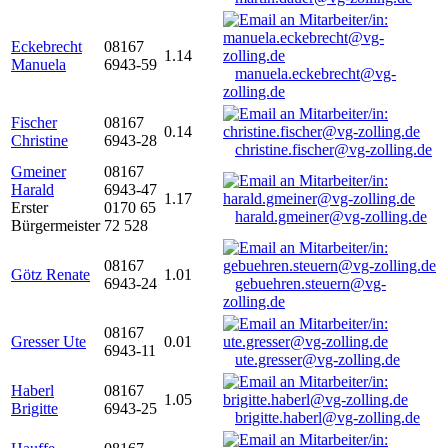
Eckebrecht
08167
1.14
Manuela
6943-59
manuela.eckebrecht@vg-
zolling.de
Fischer
08167
0.14
Christine
6943-28
christine.fischer@vg-zolling.de
Gmeiner
08167
Harald
6943-47
1.17
Erster
0170 65
harald.gmeiner@vg-zolling.de
Bürgermeister
72 528
08167
Götz Renate
1.01
6943-24
gebuehren.steuern@vg-
zolling.de
08167
Gresser Ute
0.01
6943-11
ute.gresser@vg-zolling.de
Haberl
08167
1.05
Brigitte
6943-25
brigitte.haberl@vg-zolling.de