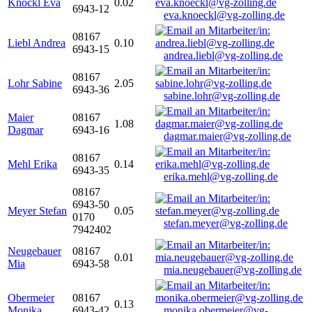
Knöckl Eva
0.02
6943-12
eva.knoeckl@vg-zolling.de
08167
Liebl Andrea
0.10
6943-15
andrea.liebl@vg-zolling.de
08167
Lohr Sabine
2.05
6943-36
sabine.lohr@vg-zolling.de
Maier
08167
1.08
Dagmar
6943-16
dagmar.maier@vg-zolling.de
08167
Mehl Erika
0.14
6943-35
erika.mehl@vg-zolling.de
08167
6943-50
Meyer Stefan
0.05
0170
stefan.meyer@vg-zolling.de
7942402
Neugebauer
08167
0.01
Mia
6943-58
mia.neugebauer@vg-zolling.de
Obermeier
08167
0.13
Monika
6943-42
monika.obermeier@vg-