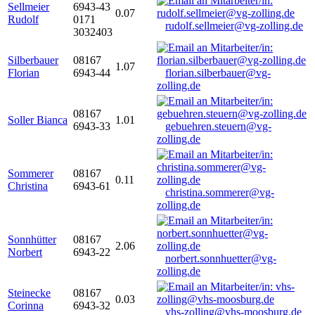
Sellmeier
6943-43
0.07
Rudolf
0171
rudolf.sellmeier@vg-zolling.de
3032403
Silberbauer
08167
1.07
Florian
6943-44
florian.silberbauer@vg-
zolling.de
08167
Soller Bianca
1.01
6943-33
gebuehren.steuern@vg-
zolling.de
Sommerer
08167
0.11
Christina
6943-61
christina.sommerer@vg-
zolling.de
Sonnhütter
08167
2.06
Norbert
6943-22
norbert.sonnhuetter@vg-
zolling.de
Steinecke
08167
0.03
Corinna
6943-32
vhs-zolling@vhs-moosburg.de