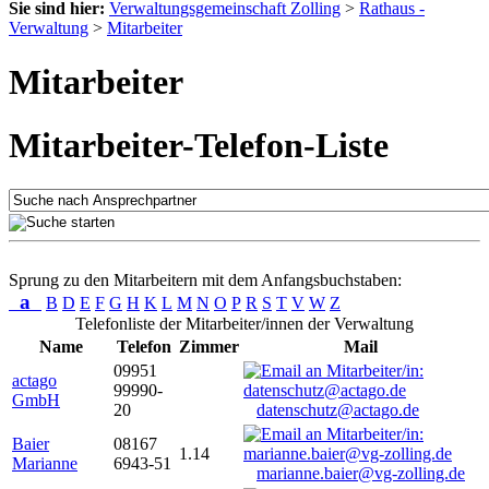
Sie sind hier:
Verwaltungsgemeinschaft Zolling
>
Rathaus -
Verwaltung
>
Mitarbeiter
Mitarbeiter
Mitarbeiter-Telefon-Liste
Sprung zu den Mitarbeitern mit dem Anfangsbuchstaben:
a
B
D
E
F
G
H
K
L
M
N
O
P
R
S
T
V
W
Z
Telefonliste der Mitarbeiter/innen der Verwaltung
Name
Telefon
Zimmer
Mail
09951
actago
99990-
GmbH
20
datenschutz@actago.de
Baier
08167
1.14
Marianne
6943-51
marianne.baier@vg-zolling.de