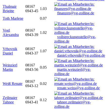
Thalmair
08167
1.03
Brigitte
6943-45
finanzen@vg-zolling.de
Toth Marlene
0.07
Vogl
08167
1.02
Alexandra
6943-39
vollstreckungsstelle@vg-
zolling.de
Vrhovnik
08167
1.07
Daniel
6943-37
daniel.vrhovnik@vg-zolling.de
Weinzierl
08167
0.05
Martin
6943-56
martin.weinzierl@vg-
zolling.de
08167
Weiß Renate
0.02
6943-12
renate.weiss@vg-zolling.de
Zeilmaier
08167
0.12
Tahnee
6943-41
tahnee.zeilmaier@vg-
zolling.de