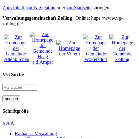
Zum Inhalt
,
zur Navigation
oder
zur Startseite
springen.
Verwaltungsgemeinschaft Zolling
| Online: https://www.vg-
zolling.de/
VG Suche
suchen
Schriftgröße
A
A
A
Rathaus - Verwaltung