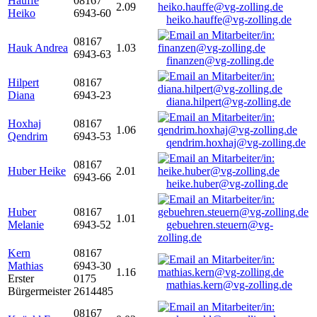
Hauffe
08167
2.09
Heiko
6943-60
heiko.hauffe@vg-zolling.de
08167
Hauk Andrea
1.03
6943-63
finanzen@vg-zolling.de
Hilpert
08167
Diana
6943-23
diana.hilpert@vg-zolling.de
Hoxhaj
08167
1.06
Qendrim
6943-53
qendrim.hoxhaj@vg-zolling.de
08167
Huber Heike
2.01
6943-66
heike.huber@vg-zolling.de
Huber
08167
1.01
Melanie
6943-52
gebuehren.steuern@vg-
zolling.de
Kern
08167
Mathias
6943-30
1.16
Erster
0175
mathias.kern@vg-zolling.de
Bürgermeister
2614485
08167