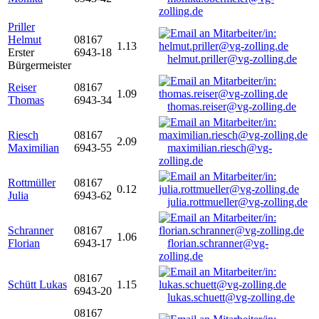
zolling.de
Priller
Helmut
08167
1.13
Erster
6943-18
helmut.priller@vg-zolling.de
Bürgermeister
Reiser
08167
1.09
Thomas
6943-34
thomas.reiser@vg-zolling.de
Riesch
08167
2.09
Maximilian
6943-55
maximilian.riesch@vg-
zolling.de
Rottmüller
08167
0.12
Julia
6943-62
julia.rottmueller@vg-zolling.de
Schranner
08167
1.06
Florian
6943-17
florian.schranner@vg-
zolling.de
08167
Schütt Lukas
1.15
6943-20
lukas.schuett@vg-zolling.de
08167