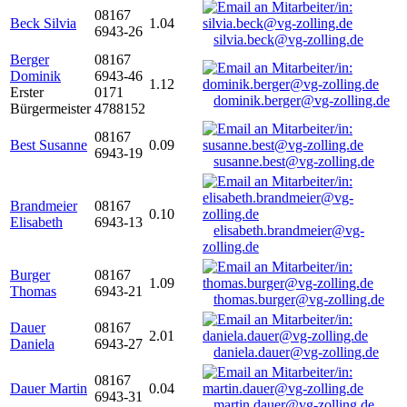
08167
Beck Silvia
1.04
6943-26
silvia.beck@vg-zolling.de
Berger
08167
Dominik
6943-46
1.12
Erster
0171
dominik.berger@vg-zolling.de
Bürgermeister
4788152
08167
Best Susanne
0.09
6943-19
susanne.best@vg-zolling.de
Brandmeier
08167
0.10
Elisabeth
6943-13
elisabeth.brandmeier@vg-
zolling.de
Burger
08167
1.09
Thomas
6943-21
thomas.burger@vg-zolling.de
Dauer
08167
2.01
Daniela
6943-27
daniela.dauer@vg-zolling.de
08167
Dauer Martin
0.04
6943-31
martin.dauer@vg-zolling.de