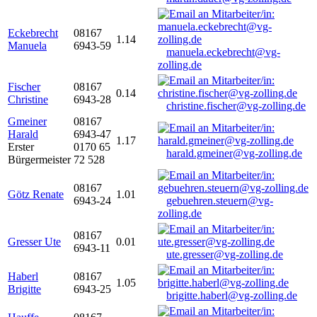
Eckebrecht
08167
1.14
Manuela
6943-59
manuela.eckebrecht@vg-
zolling.de
Fischer
08167
0.14
Christine
6943-28
christine.fischer@vg-zolling.de
Gmeiner
08167
Harald
6943-47
1.17
Erster
0170 65
harald.gmeiner@vg-zolling.de
Bürgermeister
72 528
08167
Götz Renate
1.01
6943-24
gebuehren.steuern@vg-
zolling.de
08167
Gresser Ute
0.01
6943-11
ute.gresser@vg-zolling.de
Haberl
08167
1.05
Brigitte
6943-25
brigitte.haberl@vg-zolling.de