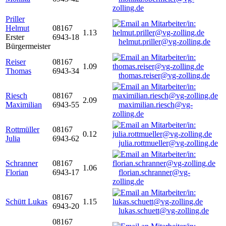
zolling.de
Priller
Helmut
08167
1.13
Erster
6943-18
helmut.priller@vg-zolling.de
Bürgermeister
Reiser
08167
1.09
Thomas
6943-34
thomas.reiser@vg-zolling.de
Riesch
08167
2.09
Maximilian
6943-55
maximilian.riesch@vg-
zolling.de
Rottmüller
08167
0.12
Julia
6943-62
julia.rottmueller@vg-zolling.de
Schranner
08167
1.06
Florian
6943-17
florian.schranner@vg-
zolling.de
08167
Schütt Lukas
1.15
6943-20
lukas.schuett@vg-zolling.de
08167