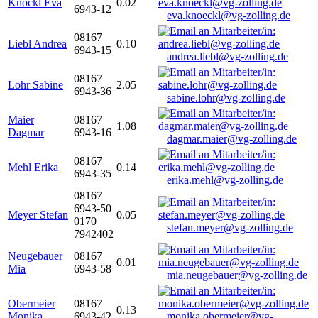
Knöckl Eva
0.02
6943-12
eva.knoeckl@vg-zolling.de
08167
Liebl Andrea
0.10
6943-15
andrea.liebl@vg-zolling.de
08167
Lohr Sabine
2.05
6943-36
sabine.lohr@vg-zolling.de
Maier
08167
1.08
Dagmar
6943-16
dagmar.maier@vg-zolling.de
08167
Mehl Erika
0.14
6943-35
erika.mehl@vg-zolling.de
08167
6943-50
Meyer Stefan
0.05
0170
stefan.meyer@vg-zolling.de
7942402
Neugebauer
08167
0.01
Mia
6943-58
mia.neugebauer@vg-zolling.de
Obermeier
08167
0.13
Monika
6943-42
monika.obermeier@vg-