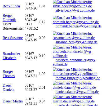
08167
Beck Silvia
1.04
6943-26
silvia.beck@vg-zolling.de
Berger
08167
Dominik
6943-46
1.12
Erster
0171
dominik.berger@vg-zolling.de
Bürgermeister
4788152
08167
Best Susanne
0.09
6943-19
susanne.best@vg-zolling.de
Brandmeier
08167
0.10
Elisabeth
6943-13
elisabeth.brandmeier@vg-
zolling.de
Burger
08167
1.09
Thomas
6943-21
thomas.burger@vg-zolling.de
Dauer
08167
2.01
Daniela
6943-27
daniela.dauer@vg-zolling.de
08167
Dauer Martin
0.04
6943-31
martin.dauer@vg-zolling.de