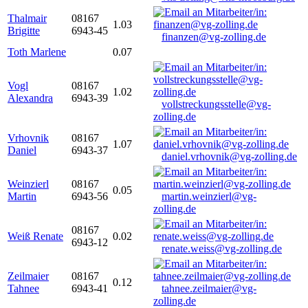
Thalmair
08167
1.03
Brigitte
6943-45
finanzen@vg-zolling.de
Toth Marlene
0.07
Vogl
08167
1.02
Alexandra
6943-39
vollstreckungsstelle@vg-
zolling.de
Vrhovnik
08167
1.07
Daniel
6943-37
daniel.vrhovnik@vg-zolling.de
Weinzierl
08167
0.05
Martin
6943-56
martin.weinzierl@vg-
zolling.de
08167
Weiß Renate
0.02
6943-12
renate.weiss@vg-zolling.de
Zeilmaier
08167
0.12
Tahnee
6943-41
tahnee.zeilmaier@vg-
zolling.de