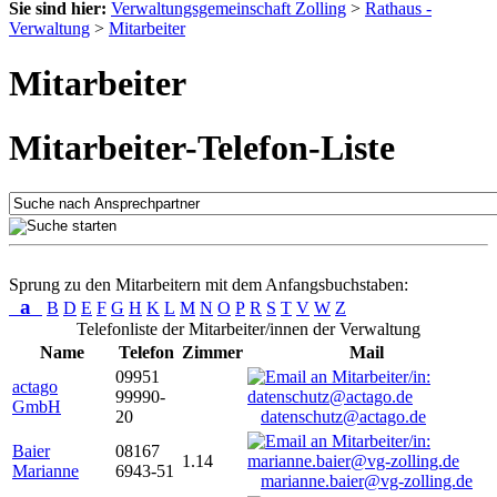
Sie sind hier:
Verwaltungsgemeinschaft Zolling
>
Rathaus -
Verwaltung
>
Mitarbeiter
Mitarbeiter
Mitarbeiter-Telefon-Liste
Sprung zu den Mitarbeitern mit dem Anfangsbuchstaben:
a
B
D
E
F
G
H
K
L
M
N
O
P
R
S
T
V
W
Z
Telefonliste der Mitarbeiter/innen der Verwaltung
Name
Telefon
Zimmer
Mail
09951
actago
99990-
GmbH
20
datenschutz@actago.de
Baier
08167
1.14
Marianne
6943-51
marianne.baier@vg-zolling.de