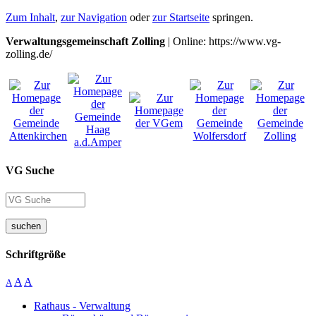
Zum Inhalt
,
zur Navigation
oder
zur Startseite
springen.
Verwaltungsgemeinschaft Zolling
| Online: https://www.vg-
zolling.de/
VG Suche
suchen
Schriftgröße
A
A
A
Rathaus - Verwaltung