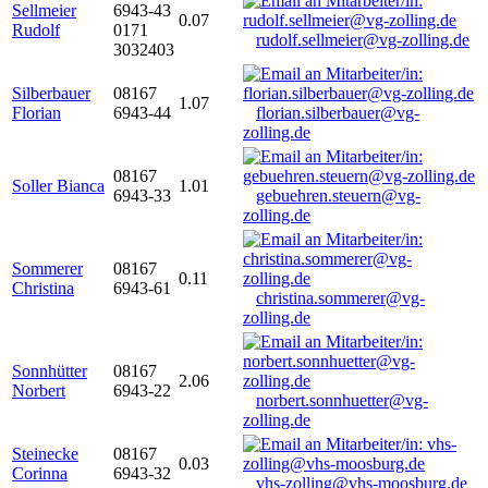
Sellmeier
6943-43
0.07
Rudolf
0171
rudolf.sellmeier@vg-zolling.de
3032403
Silberbauer
08167
1.07
Florian
6943-44
florian.silberbauer@vg-
zolling.de
08167
Soller Bianca
1.01
6943-33
gebuehren.steuern@vg-
zolling.de
Sommerer
08167
0.11
Christina
6943-61
christina.sommerer@vg-
zolling.de
Sonnhütter
08167
2.06
Norbert
6943-22
norbert.sonnhuetter@vg-
zolling.de
Steinecke
08167
0.03
Corinna
6943-32
vhs-zolling@vhs-moosburg.de