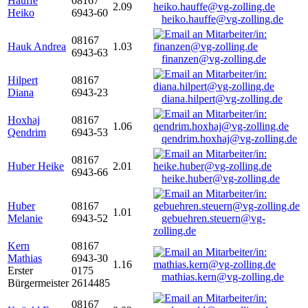
Hauffe
08167
2.09
Heiko
6943-60
heiko.hauffe@vg-zolling.de
08167
Hauk Andrea
1.03
6943-63
finanzen@vg-zolling.de
Hilpert
08167
Diana
6943-23
diana.hilpert@vg-zolling.de
Hoxhaj
08167
1.06
Qendrim
6943-53
qendrim.hoxhaj@vg-zolling.de
08167
Huber Heike
2.01
6943-66
heike.huber@vg-zolling.de
Huber
08167
1.01
Melanie
6943-52
gebuehren.steuern@vg-
zolling.de
Kern
08167
Mathias
6943-30
1.16
Erster
0175
mathias.kern@vg-zolling.de
Bürgermeister
2614485
08167