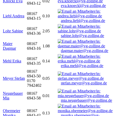
Knöckl Eva
0.02
6943-12
eva.knoeckl@vg-zolling.de
08167
Liebl Andrea
0.10
6943-15
andrea.liebl@vg-zolling.de
08167
Lohr Sabine
2.05
6943-36
sabine.lohr@vg-zolling.de
Maier
08167
1.08
Dagmar
6943-16
dagmar.maier@vg-zolling.de
08167
Mehl Erika
0.14
6943-35
erika.mehl@vg-zolling.de
08167
6943-50
Meyer Stefan
0.05
0170
stefan.meyer@vg-zolling.de
7942402
Neugebauer
08167
0.01
Mia
6943-58
mia.neugebauer@vg-zolling.de
Obermeier
08167
0.13
Monika
6943-42
monika.obermeier@vg-