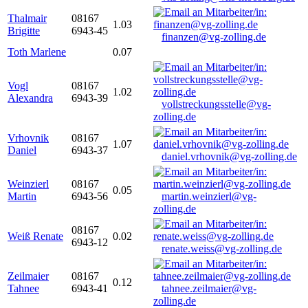
Thalmair
08167
1.03
Brigitte
6943-45
finanzen@vg-zolling.de
Toth Marlene
0.07
Vogl
08167
1.02
Alexandra
6943-39
vollstreckungsstelle@vg-
zolling.de
Vrhovnik
08167
1.07
Daniel
6943-37
daniel.vrhovnik@vg-zolling.de
Weinzierl
08167
0.05
Martin
6943-56
martin.weinzierl@vg-
zolling.de
08167
Weiß Renate
0.02
6943-12
renate.weiss@vg-zolling.de
Zeilmaier
08167
0.12
Tahnee
6943-41
tahnee.zeilmaier@vg-
zolling.de