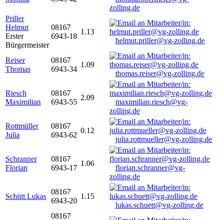
zolling.de
Priller
Helmut
08167
1.13
Erster
6943-18
helmut.priller@vg-zolling.de
Bürgermeister
Reiser
08167
1.09
Thomas
6943-34
thomas.reiser@vg-zolling.de
Riesch
08167
2.09
Maximilian
6943-55
maximilian.riesch@vg-
zolling.de
Rottmüller
08167
0.12
Julia
6943-62
julia.rottmueller@vg-zolling.de
Schranner
08167
1.06
Florian
6943-17
florian.schranner@vg-
zolling.de
08167
Schütt Lukas
1.15
6943-20
lukas.schuett@vg-zolling.de
08167