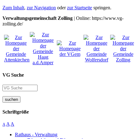
Zum Inhalt
,
zur Navigation
oder
zur Startseite
springen.
Verwaltungsgemeinschaft Zolling
| Online: https://www.vg-
zolling.de/
VG Suche
suchen
Schriftgröße
A
A
A
Rathaus - Verwaltung