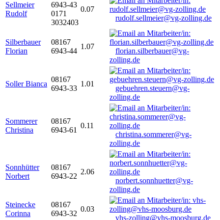
Sellmeier
6943-43
0.07
Rudolf
0171
rudolf.sellmeier@vg-zolling.de
3032403
Silberbauer
08167
1.07
Florian
6943-44
florian.silberbauer@vg-
zolling.de
08167
Soller Bianca
1.01
6943-33
gebuehren.steuern@vg-
zolling.de
Sommerer
08167
0.11
Christina
6943-61
christina.sommerer@vg-
zolling.de
Sonnhütter
08167
2.06
Norbert
6943-22
norbert.sonnhuetter@vg-
zolling.de
Steinecke
08167
0.03
Corinna
6943-32
vhs-zolling@vhs-moosburg.de