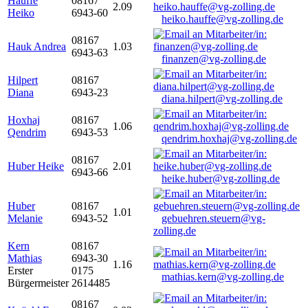
Hauffe
08167
2.09
Heiko
6943-60
heiko.hauffe@vg-zolling.de
08167
Hauk Andrea
1.03
6943-63
finanzen@vg-zolling.de
Hilpert
08167
Diana
6943-23
diana.hilpert@vg-zolling.de
Hoxhaj
08167
1.06
Qendrim
6943-53
qendrim.hoxhaj@vg-zolling.de
08167
Huber Heike
2.01
6943-66
heike.huber@vg-zolling.de
Huber
08167
1.01
Melanie
6943-52
gebuehren.steuern@vg-
zolling.de
Kern
08167
Mathias
6943-30
1.16
Erster
0175
mathias.kern@vg-zolling.de
Bürgermeister
2614485
08167