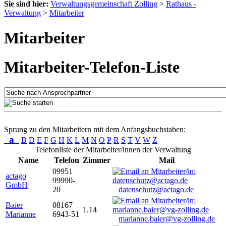
Sie sind hier:
Verwaltungsgemeinschaft Zolling
>
Rathaus -
Verwaltung
>
Mitarbeiter
Mitarbeiter
Mitarbeiter-Telefon-Liste
Sprung zu den Mitarbeitern mit dem Anfangsbuchstaben:
a
B
D
E
F
G
H
K
L
M
N
O
P
R
S
T
V
W
Z
Telefonliste der Mitarbeiter/innen der Verwaltung
Name
Telefon
Zimmer
Mail
09951
actago
99990-
GmbH
20
datenschutz@actago.de
Baier
08167
1.14
Marianne
6943-51
marianne.baier@vg-zolling.de