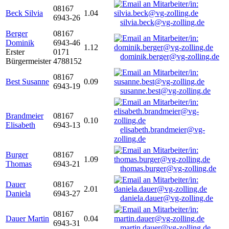
08167
Beck Silvia
1.04
6943-26
silvia.beck@vg-zolling.de
Berger
08167
Dominik
6943-46
1.12
Erster
0171
dominik.berger@vg-zolling.de
Bürgermeister
4788152
08167
Best Susanne
0.09
6943-19
susanne.best@vg-zolling.de
Brandmeier
08167
0.10
Elisabeth
6943-13
elisabeth.brandmeier@vg-
zolling.de
Burger
08167
1.09
Thomas
6943-21
thomas.burger@vg-zolling.de
Dauer
08167
2.01
Daniela
6943-27
daniela.dauer@vg-zolling.de
08167
Dauer Martin
0.04
6943-31
martin.dauer@vg-zolling.de