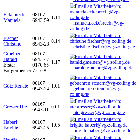
Eckebrecht
08167
1.14
Manuela
6943-59
manuela.eckebrecht@vg-
zolling.de
Fischer
08167
0.14
Christine
6943-28
christine.fischer@vg-zolling.de
Gmeiner
08167
Harald
6943-47
1.17
Erster
0170 65
harald.gmeiner@vg-zolling.de
Bürgermeister
72 528
08167
Götz Renate
1.01
6943-24
gebuehren.steuern@vg-
zolling.de
08167
Gresser Ute
0.01
6943-11
ute.gresser@vg-zolling.de
Haberl
08167
1.05
Brigitte
6943-25
brigitte.haberl@vg-zolling.de